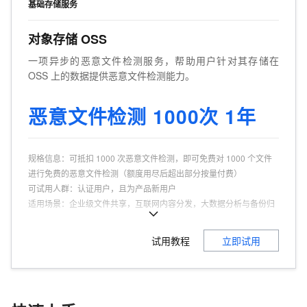
基础存储服务
对象存储 OSS
一项异步的恶意文件检测服务，帮助用户针对其存储在
OSS 上的数据提供恶意文件检测能力。
恶意文件检测 1000次 1年
规格信息
：
可抵扣 1000 次恶意文件检测，即可免费对 1000 个文件
进行免费的恶意文件检测（额度用尽后超出部分按量付费）
可试用人群
：
认证用户，且为产品新用户
适用场景
：
企业级文件共享，互联网内容分发，大数据分析与备份归
档
商品特点
：
全面覆盖，实时监控，精准识别，灵活配置
试用教程
立即试用
商品功能
：
病毒扫描，增量检测，风险提示
商品优势
：
无缝集成，高效精确、策略自定义