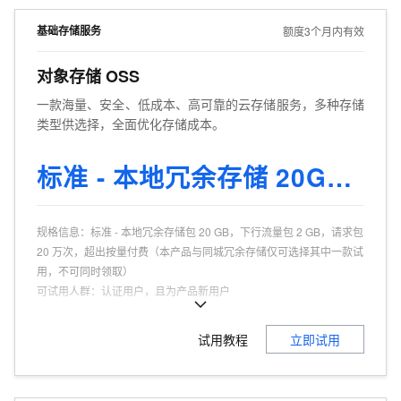
基础存储服务
额度3个月内有效
对象存储 OSS
一款海量、安全、低成本、高可靠的云存储服务，多种存储
类型供选择，全面优化存储成本。
标准 - 本地冗余存储 20GB 3个月
规格信息
：
标准 - 本地冗余存储包 20 GB，下行流量包 2 GB，请求包
20 万次，超出按量付费（本产品与同城冗余存储仅可选择其中一款试
用，不可同时领取）
可试用人群
：
认证用户，且为产品新用户
适用场景
：
静态网站存储、大规模数据备份存储、多媒体存储等
商品特点
：
高可靠性、低成本、高扩展性、高性能、简单易用
试用教程
立即试用
商品功能
：
存储空间管理、访问控制、数据安全、数据处理、生命周
期管理
商品优势
：
多种存储类型，满足不同数据存储需求，支持抵扣快照