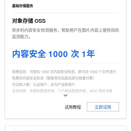
基础存储服务
对象存储 OSS
异步的内容安全检测服务，帮助用户在图片内容上提供风险
监测能力。
内容安全 1000 次 1年
规格信息
：
可抵扣 1000 次内容安全检测，即可对 1000 个文件进行
免费的内容安全检测（额度用尽后超出部分按量付费）
可试用人群
：
认证用户，且为产品新用户
适用场景
：
多媒体数据存储，门户网站数据存储，AIGC 相关场景
商品特点
：
安全，可靠
商品功能
：
图片内容审核，结果查询，存量数据异步检测
试用教程
立即试用
商品优势
：
通用性强，易用性高，价格实惠