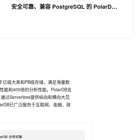
安全可靠、兼容 PostgreSQL 的 PolarDB
V2.0 方案
，支持千亿级大表和PB级存储，满足海量数
和400倍的分析性能。PolarDB支
过Serverless提供纵向和横向大范
arDB已广泛服务于互联网、金融、政