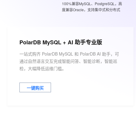
100%兼容MySQL、PostgreSQL，高
大数据开发治理平台 Data
AI 产品 免费试用
网络
安全
云开发大赛
Tableau 订阅
度兼容Oracle，支持集中式和分布式
1亿+ 大模型 tokens 和 
可观测
入门学习赛
中间件
AI空中课堂在线直播课
云防火墙
140+云产品 免费试用
大模型服务
上云与迁云
云原生的云上边界网络安全
产品新客免费试用，最长1
数据库
生态解决方案
千问AI平台-Token Plan
PolarDB MySQL + AI 助手专业版
企业出海
大模型ACA认证体验
大数据计算
助力企业全员 AI 认知与能
行业生态解决方案
一站式购齐 PolarDB MySQL 和 PolarDB AI 助手，可
政企业务
媒体服务
千问AI平台-模型体验
通过自然语言交互完成智能问答、智能诊断，智能巡
开发者生态解决方案
在线体验全尺寸、多种模态
检，大幅降低运维门槛。
企业服务与云通信
AI 开发和 AI 应用解决
Happy 系列大模型
域名与网站
一键购买
终端用户计算
Serverless
大模型解决方案
开发工具
快速部署 Dify，高效搭建 
迁移与运维管理