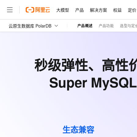
大模型
产品
解决方案
权益
定价
云原生数据库 PolarDB
产品概述
产品功能
选型与定
大模型
产品
解决方案
权益
定价
云市场
伙伴
服务
了解阿里云
精选产品
精选解决方案
普惠上云
产品定价
精选商城
成为销售伙伴
售前咨询
为什么选择阿里云
千问AI平台
云原生数据库 PolarDB
了解云产品的定价详情
大模型服务平台百炼
睿译宝，AI翻译排版一
普惠上云 官方力荐
分销伙伴
在线服务
网站建设
什么是云计算
大
云原生数据库 PolarDB MySQL 版
大模型服务与应用平台
上传文档即自动完成翻译和
云服务器38元/年起，超
秒级弹性、高性
咨询伙伴
多端小程序
技术领先
云上成本管理
售后服务
云原生数据库 PolarDB PostgreSQL 版
轻量应用服务器
GLM-5.2：长任务时代
官方推荐返现计划
大模型
精选产品
精选解决方案
Salesforce 国际版订阅
稳定可靠
管理和优化成本
推荐新用户得奖励，单订单
销售伙伴合作计划
Super My
自助服务
云原生数据库 PolarDB 分布式版
友盟天域
安全合规
人工智能与机器学习
AI
文本生成
云数据库 RDS
Hermes Agent，打造
云工开物
无影生态合作计划
在线服务
观测云
分析师报告
自主进化，持久记忆，越用
高校专属算力普惠，学生认
计算
互联网应用开发
Qwen3.8-Max
瑶池数据库
HOT
Salesforce On Alibaba C
工单服务
智能体时代全能旗舰模型
Tuya 物联网平台阿里云
研究报告与白皮书
人工智能平台 PAI
快速拥有专属 OpenClaw
大模
Consulting Partner 合
大数据
容器
免费试用
短信专区
一站式AI开发、训练和推
蓝凌 OA
Qwen3.7-Plus
AI 大模型销售与服务生
现代化应用
存储
天池大赛
能看、能想、能动手的多模
云解析DNS
解决方案免费试用 新老
电子合同
生态兼容
最高领取价值200元试用
安全
网络与CDN
AI 算法大赛
Qwen3-VL-Plus
畅捷通