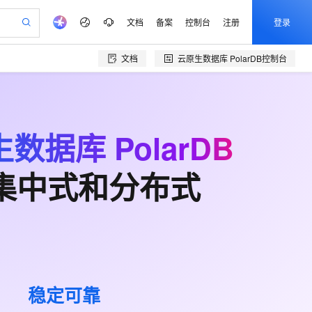
文档
备案
控制台
注册
登录
文档
云原生数据库 PolarDB
控制台
验
作计划
器
AI 活动
专业服务
服务伙伴合作计划
开发者社区
加入我们
产品动态
服务平台百炼
阿里云 OPC 创新助力计划
一站式生成采购清单，支持单品或批量购买
可编辑精美 PPT 文稿
S产品伙伴计划（繁花）
峰会
CS
造的大模型服务与应用开发平台
Agency Agents：拥有专属领域专家
AI 生产力先锋
Al MaaS 服务伙伴赋能合作
域名
博文
Careers
至高可申请百万元
Qwen3.8-Max 模型上线
 轻松生成专业的 PPT
开启高性价比 AI 编程新体验
弹性可伸缩的云计算服务
先锋实践拓展 AI 生产力的边界
多领域专家智能体,一键组建 AI 虚拟交付团队
Token 补贴，五大权
数据库 PolarDB
计划
海大会
伙伴信用分合作计划
商标
问答
社会招聘
益加速 OPC 成功
帕鲁游戏服务器
SS
HappyHorse 打造一站式影视创作平台
飞天发布时刻
HOT
Open Search 向量检索版支
划
备案
电子书
校园招聘
联机服务器，轻松开启游戏
视频创作，一键激活电商全链路生产力
稳定、安全、高性价比、高性能的云存储服务
所见，即是所愿
持视频检索 Pipeline 功能
可视化编排打通从文字构思到成片全链路闭环
更多支持
支持集中式和分布式
划
公司注册
镜像站
视频生成
语音识别与合成
 智能体与工作流应用
漫剧工坊：一站式动画创作平台
AI 实训营
应用身份服务 (IDaaS)
合作伙伴培训与认证
划
上云迁移
站生成，高效打造优质广告素材
全接入的云上超级电脑
通过阿里云百炼高效搭建AI应用,助力高效开发
快速生产连贯的高质量长漫剧
从基础到进阶，Agent 创客手把手教你
OpenClaw 管理能力上线
e-1.1-T2V
Qwen3-TTS-Flash
lScope
我要反馈
查询合作伙伴
畅细腻的高质量视频
离线语音合成大模型，多语言方言自适应，低延迟高稳定
n Alibaba Cloud ISV 合作
代维服务
建企业门户网站
10 分钟搭建微信、支付宝小程序
MaxCompute MaxFrame 提
创新加速
ope
登录合作伙伴管理后台
我要建议
站，无忧落地极速上线
以可视化方式快速构建移动和 PC 门户网站
国内短信简单易用，安全可靠，秒级触达，全球覆盖200+国家和地区。
高效部署网站，快速应用到小程序
供自动弹性内存功能
e-1.1-I2V
Cosyvoice-V3-Flash
安全
畅自然，细节丰富
高表现力语音合成大模型，语音克隆听感自然
我要投诉
PolarDB
上云场景组合购
Milvus 弹性伸缩功能新增节
伴
稳定可靠
漫剧创作，剧本、分镜、视频高效生成
100%兼容MySQL、PostgreSQL，兼容Oracle，支持集中和分布式
覆盖90%+业务场景，专享组合折扣价
点支持范围
2V
VPN
Fun-ASR