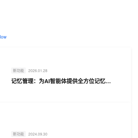
t.diy 一步搞定创意建站
构建大模型应用的安全防护体系
通过自然语言交互简化开发流程,全栈开发支持
通过阿里云安全产品对 AI 应用进行安全防护
low
新功能
2026.01.28
记忆管理：为AI智能体提供全方位记忆
(Memory)能力
新功能
2024.09.30