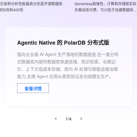
服务生态伙伴
视觉 Coding、空间感知、多模态思考等全面升级
1M上下文，专为长程任务能力而生
云工开物
交易和分析性能最高分别是开源数据库
企业应用
Serverless高弹性，计算和存储按实际
Works
Night Plan 支持 Qwen 3.8-Max
云原生大数据计算服务 MaxCompute
AI 办公
容器服务 Kub
NEW
Red Hat
的6倍和400倍
负载动态付费，TCO低于自建数据库
30+ 款产品免费体验
Data Agent 驱动的一站式 Data+AI 开发治理平台
夜间 5 折，Qwen/Meoo/TokenPlan 客户专享
面向分析的企业级SaaS模式云数据仓库
AI智能应用
提供一站式管
科研合作
50%
ERP
堂（旗舰版）
SUSE
智能客服
AI 应用构建
大模型原生
CRM
防护产品
2个月
自动承接线索
建站小程序
Qoder
大模型服务平台百炼-应用模版
OA 办公系统
HOT
NEW
Agentic Native 的 PolarDB 分布式版
面向真实软件
个人版上线、团队版降价；千问3.8-Max首发发尝鲜
丰富多元化的应用模版和解决方案
力提升
财税管理
模板建站
面向企业级 AI Agent 生产落地的数据底座,在一套分布
万有无界
大模型服务平台百炼-智能体
式数据库内提供数据库快速就绪、知识检索、长期记
400电话
定制建站
的模型效果
灵活可视化地构建企业级 Agent
忆、上下文低成本存储、库内 AI 处理与智能运维治理
方案
广告营销
模板小程序
能力,支撑 Agent 应用从原型验证走向规模化生产。
秒悟
人工智能平台 PAI
定制小程序
云端极速 AI 
新一代 AI 视频生成模型，深度适配广告营销等场景
AI Native 的算法工程平台，一站式完成建模、训练、推理服务部署
查看详情
APP 开发
建站系统
1
/
4
AI 应用
10分钟微调：让0.6B模型媲美235B模
多模态数据信
型
依托云原生高可用架构,实现Dify私有化部署
用1%尺寸在特定领域达到大模型90%以上效果