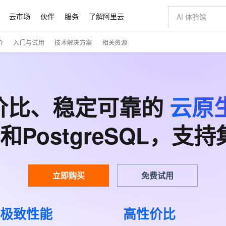
云市场
伙伴
服务
了解阿里云
价
入门与试用
技术解决方案
相关资源
AI 特惠
数据与 API
成为产品伙伴
企业增值服务
最佳实践
价格计算器
AI 场景体
基础软件
产品伙伴合
阿里云认证
市场活动
配置报价
大模型
自助选配和估算价格
步到位
智启 AI 普惠权益
产品生态集成认证中心
企业支持计划
云上春晚
域名与网站
Qwen Audio：打造专属 AI 语音助手
千问官方 MaaS 平台，为开发者和 Agent 而生，新用户赠送 1 亿 + tokens 额度
一句话生成原生
AI Coding
阿里云Maa
2026 阿里云
云服务器 E
为企业打
数据集
Windows
大模型认证
模型
NEW
NEW
格式还原
值低价云产品抢先购
至高享 1亿+免费 tokens，加速 Al 应用落地
提供智能易用的域名与建站服务
Qwen-Audio-3.0-Realtime 端到端实时语音角色扮演
输入一句话想法,
智能编程，一键
安全可靠、
价比、稳定可靠的
产品生态伙伴
专家技术服务
云上奥运之旅
云原生
弹性计算合作
阿里云中企出
手机三要素
宝塔 Linux
全部认证
价格优势
开源旗舰模型
即刻拥有 DeepSeek-V4-Pro
阿里云 OPC 创新助力计划
千问大模型
一键部署幻兽
AI 电商营销
对象存储 O
大模型
产品生态伙伴工作台
企业增值服务台
云栖战略参考
云存储合作计
云栖大会
身份实名认证
CentOS
训练营
推动算力普惠，释放技术红利
最高返9万
真正可用的 1M 上下文,一次完成代码全链路开发
快速构建应用程序和网站，即刻迈出上云第一步
轻松解锁专属 DeepSeek-V4-Pro
至高百万元 Token 补贴，加速一人公司成长
多元化、高性能、安全可靠的大模型服务
一键购买专属
从图文生成到
SQL和PostgreSQL，
云上的中国
数据库合作计
活动全景
短信
Docker
图片和
自进化智能体
5 分钟轻松部署专属 QwenPaw
Token Plan 模型订阅计划
数字证书管理服务（原SSL证书）
高效搭建 AI
AI 广告创作
无影云电脑
企业成长
NEW
HOT
信息公告
看见新力量
云网络合作计
OCR 文字识别
JAVA
越聪明
证享300元代金券
全托管，含MySQL、PostgreSQL、SQL Server、MariaDB多引擎
Qwen3.8-Max 首发尝鲜，限时加量 10 倍，夜间低至2折
实现全站HTTPS，呈现可信的WEB访问
从聊天伙伴进化为能主动干活的本地数字员工
图文、视频一
随时随地安
Kimi-K3
HappyHors
NEW
魔搭 Mode
loud
服务实践
官网公告
Kimi 最新旗舰模型，长程编程与推理利器
让文字生成流
金融模力时刻
Salesforce O
版
发票查验
全能环境
Claude Code + GStack 打造工程团队
千问办公，限时限量积分加倍
Qoder
低代码高效构
AI 建站
短信服务
型
NEW
作计划
立即购买
免费试用
计划
创新中心
魔搭 ModelSc
健康状态
理服务
让AI从“聊天伙伴”进化为能干活的“数字员工”
安装技能 GStack，拥有专属 AI 工程团队
你的AI工作搭子，覆盖日常办公高频场景
面向真实软件的智能体编程平台
0 代码专业建
客户案例
天气预报查询
操作系统
Deepseek-v4-pro
HappyHors
态合作计划
态智能体模型
旗舰 MoE 大模型，百万上下文与顶尖推理能力
图生视频，流
同享
万小智 AI 建站低至 15元/月
Qoder CN
AI 短剧/漫剧
云原生数据库 
快递物流查询
WordPress
成为服务伙
高校合作
极致性能
高性价比
点，立即开启云上创新
覆盖公网/内网、递归/权威、移动APP等全场景解析服务
送.CN域名，送备案服务码
基于千问大模型等，支持代码智能生成、研发智能问答
AI助力短剧
GLM-5.2
Wan2.7-T
Ubuntu