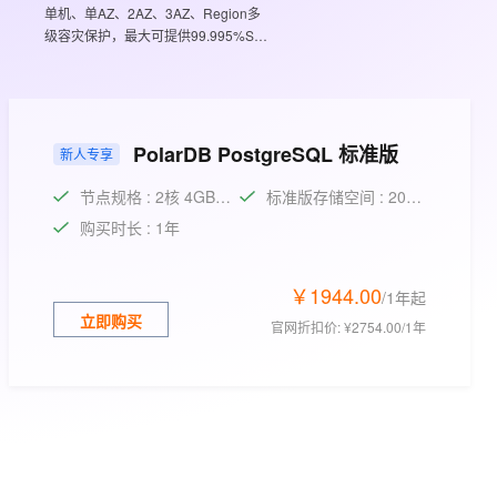
文戏情感细腻自然，动作戏激烈拳拳到肉，实现更强表演能力
支持中英文自由切换，具备更强的噪声鲁棒性
单机、单AZ、2AZ、3AZ、Region多
ernetes 版 ACK
云聚AI 严选权益
AI 原生数据库服务发布
SSL 证书
级容灾保护，最大可提供99.995%SLA
，一键激活高效办公新体验
理容器应用的 K8s 服务
精选AI产品，从模型到应用全链提效
Agent 数据网关
保护
堡垒机
AI 用量加速计划
云原生数据库 PolarDB
应用
防火墙
、识别商机，让客服更高效、服务更出色。
新老同享，达量后返
Agentic Database 发布
千问办公
主机安全
NEW
PolarDB PostgreSQL 标准版
新人专享
的智能体编程平台
一站式AI生产力平台
节点规格 : 2核 4GB（通用）
标准版存储空间 : 20GB
AI 应用及服务市场
伶鹊
购买时长 : 1年
企业级人与Agent协作平台，接入和调度多个数字员工
智能客服平台，对话机器人、对话分析、智能外呼
AI 应用
大模型服务平台百炼 - 全妙
￥
1944
.
00
大模型
/1年
起
应用创作平台
多模态内容创作工具，已接入 DeepSeek
立即购买
官网折扣价
:
¥2754.00/1年
自然语言处理
数据标注
机器学习
息提取
与 AI 智能体进行实时音视频通话
从文本、图片、视频中提取结构化的属性信息
构建支持视频理解的 AI 音视频实时通话应用