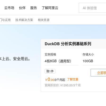
云市场
伙伴
服务
了解阿里云
门与试用
技术解决方案
相关资源
AI 特惠
数据与 API
成为产品伙伴
企业增值服务
最佳实践
价格计算器
AI 场景体
基础软件
产品伙伴合
阿里云认证
市场活动
配置报价
大模型
自助选配和估算价格
新方式
睿译宝，AI翻译排版一步到位
智启 AI 普惠权益
产品生态集成认证中心
企业支持计划
云上春晚
域名与网站
千问官方 MaaS 平台，为开发者和 Agent 而生，新用户赠送 1 亿 + tokens 额度
Qwen Aud
AI Coding
阿里云Maa
2026 阿里云
云服务器 E
为企业打
数据集
Windows
大模型认证
模型
NEW
NEW
交付可用成果
值低价云产品抢先购
上传文档即自动完成翻译和格式还原
至高享 1亿+免费 tokens，加速 Al 应用落地
提供智能易用的域名与建站服务
智能编程，一键
安全可靠、
DuckDB 分析实例基础系列
产品生态伙伴
专家技术服务
云上奥运之旅
弹性计算合作
阿里云中企出
手机三要素
宝塔 Linux
全部认证
价格优势
有专属领域专家
GLM-5.2：长任务时代开源旗舰模型
阿里云 OPC 创新助力计划
千问大模型
即刻拥有 DeepS
AI 电商营销
对象存储 O
大模型
产品生态伙伴工作台
企业增值服务台
云栖战略参考
云存储合作计
云栖大会
身份实名认证
CentOS
训练营
实例规格
存储大小
推动算力普惠，释放技术红利
最高返9万
多领域专家智能体,一键组建 AI 虚拟交付团队
快速构建应用程序和网站，即刻迈出上云第一步
至高百万元 Token 补贴，加速一人公司成长
多元化、高性能、安全可靠的大模型服务
真正可用的 1M 上下文,一次完成代码全链路开发
轻松解锁专属 Dee
从图文生成到
本上云、安全用云。
4核8GB（通用型）
100GB
云上的中国
数据库合作计
活动全景
短信
Docker
图片和
站式影视创作平台
Hermes Agent，打造自进化智能体
Token Plan 模型订阅计划
数字证书管理服务（原SSL证书）
5 分钟轻松部署
AI 广告创作
无影云电脑
企业成长
NEW
信息公告
看见新力量
云网络合作计
OCR 文字识别
JAVA
证享300元代金券
可视化编排打通从文字构思到成片全链路闭环
全托管，含MySQL、PostgreSQL、SQL Server、MariaDB多引擎
自主进化，持久记忆，越用越聪明
Qwen3.8-Max 首发尝鲜，限时加量 10 倍，夜间低至2折
实现全站HTTPS，呈现可信的WEB访问
图文、视频一
随时随地安
限1件
立即
Kimi-K3
HappyHors
NEW
魔搭 Mode
loud
服务实践
官网公告
0
Kimi 最新旗舰模型，长程编程与推理利器
让文字生成流
金融模力时刻
Salesforce O
版
发票查验
全能环境
了解优惠
￥
.
00
/3个月
起
Claude Code + GStack 打造工程团队
千问办公，限时限量积分加倍
Qoder
低代码高效构
AI 建站
短信服务
型
NEW
作计划
计划
创新中心
魔搭 ModelSc
官网折扣价
:
¥1395.00/3个月
健康状态
理服务
让AI从“聊天伙伴”进化为能干活的“数字员工”
安装技能 GStack，拥有专属 AI 工程团队
你的AI工作搭子，覆盖日常办公高频场景
面向真实软件的智能体编程平台
0 代码专业建
客户案例
天气预报查询
操作系统
Deepseek-v4-pro
HappyHors
态合作计划
态智能体模型
旗舰 MoE 大模型，百万上下文与顶尖推理能力
图生视频，流
同享
万小智 AI 建站低至 15元/月
Qoder CN
AI 短剧/漫剧
云原生数据库 
快递物流查询
WordPress
成为服务伙
高校合作
点，立即开启云上创新
覆盖公网/内网、递归/权威、移动APP等全场景解析服务
送.CN域名，送备案服务码
基于千问大模型等，支持代码智能生成、研发智能问答
AI助力短剧
GLM-5.2
Wan2.7-T
Ubuntu