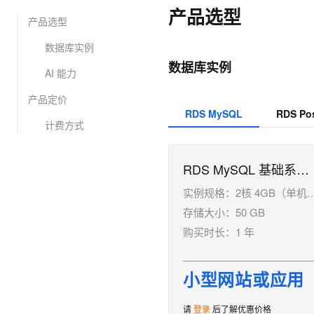
产品选型
大数据开发治理平台 Data
AI 产品 免费试用
网络
安全
云开发大赛
产品选型
Tableau 订阅
1亿+ 大模型 tokens 和 
可观测
入门学习赛
中间件
数据库实例
AI空中课堂在线直播课
云防火墙
140+云产品 免费试用
大模型服务
数据库实例
上云与迁云
云原生的云上边界网络安全
产品新客免费试用，最长1
数据库
AI 能力
生态解决方案
千问AI平台-Token Plan
企业出海
大模型ACA认证体验
产品定价
大数据计算
RDS MySQL
RDS Po
助力企业全员 AI 认知与能
行业生态解决方案
计费方式
政企业务
媒体服务
千问AI平台-模型体验
开发者生态解决方案
在线体验全尺寸、多种模态
企业服务与云通信
AI 开发和 AI 应用解决
RDS MySQL 基础系列标准版
Happy 系列大模型
域名与网站
实例规格：
2核 4GB（单机基础版）
存储大小：
50 GB
终端用户计算
购买时长：
1 年
Serverless
大模型解决方案
开发工具
小型网站或应用
快速部署 Dify，高效搭建 
迁移与运维管理
请
登录
后了解优惠价格