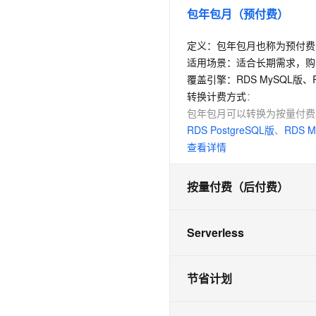
包年包月（预付费）
定义：
包年包月也称为预付费
适用场景：
适合长期需求，购
覆盖引擎：
RDS MySQL版、R
转换计费方式
：
包年包月可以转换为按量付费
RDS PostgreSQL版
、
RDS M
查看详情
按量付费（后付费）
定义：
Serverless
适用场景：
定义：
覆盖引擎：
节省计划
转换计费方式
：
适用场景：
按量付费可以转换为包
定义：
覆盖引擎：