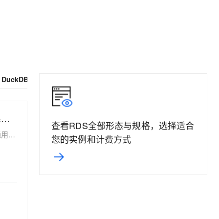
文戏情感细腻自然，动作戏激烈拳拳到肉，实现更强表演能力
支持中英文自由切换，具备更强的噪声鲁棒性
ernetes 版 ACK
云聚AI 严选权益
AI 原生数据库服务发布
SSL 证书
，一键激活高效办公新体验
理容器应用的 K8s 服务
精选AI产品，从模型到应用全链提效
Agent 数据网关
堡垒机
AI 用量加速计划
云原生数据库 PolarDB
应用
防火墙
、识别商机，让客服更高效、服务更出色。
新老同享，达量后返
Agentic Database 发布
千问办公
主机安全
NEW
的智能体编程平台
一站式AI生产力平台
 DuckDB
AI 应用及服务市场
伶鹊
企业级人与Agent协作平台，接入和调度多个数字员工
智能客服平台，对话机器人、对话分析、智能外呼
AI 应用
RDS MySQL 集群系列标准版
查看RDS全部形态与规格，选择适合
大模型服务平台百炼 - 全妙
大模型
型）
应用创作平台
多模态内容创作工具，已接入 DeepSeek
您的实例和计费方式
自然语言处理
数据标注
机器学习
息提取
与 AI 智能体进行实时音视频通话
从文本、图片、视频中提取结构化的属性信息
构建支持视频理解的 AI 音视频实时通话应用