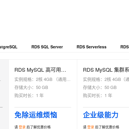
服务生态伙伴
视觉 Coding、空间感知、多模态思考等全面升级
1M上下文，专为长程任务能力而生
云工开物
企业应用
Works
Night Plan 支持 Qwen 3.8-Max
云原生大数据计算服务 MaxCompute
AI 办公
容器服务 Kub
NEW
Red Hat
30+ 款产品免费体验
Data Agent 驱动的一站式 Data+AI 开发治理平台
夜间 5 折，Qwen/Meoo/TokenPlan 客户专享
面向分析的企业级SaaS模式云数据仓库
AI智能应用
提供一站式管
科研合作
ERP
堂（旗舰版）
SUSE
智能客服
AI 应用构建
大模型原生
CRM
防护产品
2个月
自动承接线索
建站小程序
Qoder
大模型服务平台百炼-应用模版
OA 办公系统
HOT
NEW
面向真实软件
个人版上线、团队版降价；千问3.8-Max首发发尝鲜
丰富多元化的应用模版和解决方案
stgreSQL
RDS SQL Server
RDS Serverless
RDS
力提升
财税管理
模板建站
万有无界
大模型服务平台百炼-智能体
400电话
定制建站
的模型效果
灵活可视化地构建企业级 Agent
方案
广告营销
RDS MySQL 高可用系列标准版
模板小程序
秒悟
人工智能平台 PAI
实例规格：
2核 4GB （通用型）
实例规格：
2核 4GB（通用
定制小程序
云端极速 AI 
新一代 AI 视频生成模型，深度适配广告营销等场景
AI Native 的算法工程平台，一站式完成建模、训练、推理服务部署
存储大小：
50 GB
存储大小：
50 GB
APP 开发
购买时长：
1 年
购买时长：
1 年
建站系统
免除运维烦恼
企业级能力
AI 应用
10分钟微调：让0.6B模型媲美235B模
多模态数据信
型
依托云原生高可用架构,实现Dify私有化部署
用1%尺寸在特定领域达到大模型90%以上效果
请
登录
后了解优惠价格
请
登录
后了解优惠价格