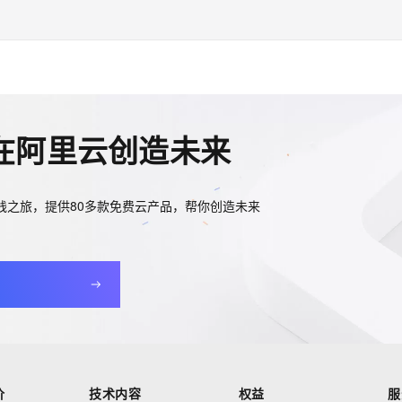
L版
、
RDS MariaDB版
。
将按量付费转换为Serverless。详情请参见
按量付费转Serverless
。
rverless转换为按量付费。详情请参见
Serverless转按量付费
。
据库RDS推出的预付费资源包，资源包规格容量越大，购买时长越长，
时的按量付费费用比较固定，结合按量付费使用原始费用、期望享受的折
在阿里云创造未来
节省计划，降低使用成本。
rverless实例每小时RCU和存储费用因负载波动而不同。
践之旅，提供80多款免费云产品，帮你创造未来
价
技术内容
权益
服