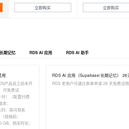
一个 AI 助手
超强辅助，Bol
立即购买
立即购买
即刻拥有 DeepSeek-R1 满血版
在企业官网、通讯软件中为客户提供 AI 客服
多种方案随心选，轻松解锁专属 DeepSeek
 长期记忆
RDS AI 应用
RDS AI 助手
试用
RDS产品且之前未开
RDS 老用户可通过表单申请 28 天免费试
户）可免费试
 一个月！（配置付费
版本：
产品系列：高可用系
）（规格码：
50 GB、购买时长：