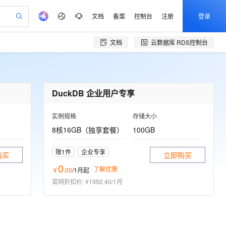
文档
备案
控制台
注册
登录
文档
云数据库 RDS
控制台
验
作计划
器
AI 活动
专业服务
服务伙伴合作计划
开发者社区
加入我们
产品动态
服务平台百炼
阿里云 OPC 创新助力计划
一站式生成采购清单，支持单品或批量购买
io：打造专属 AI 语音助手
S产品伙伴计划（繁花）
峰会
CS
造的大模型服务与应用开发平台
一句话生成原生可编辑精美 PPT 文稿
AI 生产力先锋
Al MaaS 服务伙伴赋能合作
域名
博文
Careers
至高可申请百万元
Qwen3.8-Max 模型上线
开启高性价比 AI 编程新体验
弹性可伸缩的云计算服务
Qwen-Audio-3.0-Realtime 端到端实时语音角色扮演
输入一句话想法, 轻松生成专业的 PPT
先锋实践拓展 AI 生产力的边界
DuckDB 企业用户专享
Token 补贴，五大权
计划
海大会
伙伴信用分合作计划
商标
问答
社会招聘
益加速 OPC 成功
eek-V4-Pro
SS
一键部署幻兽帕鲁游戏服务器
飞天发布时刻
HOT
Open Search 向量检索版支
划
备案
电子书
校园招聘
实例规格
存储大小
pSeek-V4-Pro
视频创作，一键激活电商全链路生产力
稳定、安全、高性价比、高性能的云存储服务
一键购买专属联机服务器，轻松开启游戏
所见，即是所愿
持视频检索 Pipeline 功能
更多支持
8核16GB（独享套餐）
100GB
划
公司注册
镜像站
视频生成
语音识别与合成
专属 QwenPaw
漫剧工坊：一站式动画创作平台
AI 实训营
HOT
应用身份服务 (IDaaS)
合作伙伴培训与认证
划
上云迁移
站生成，高效打造优质广告素材
全接入的云上超级电脑
从聊天伙伴进化为能主动干活的本地数字员工
快速生产连贯的高质量长漫剧
从基础到进阶，Agent 创客手把手教你
OpenClaw 管理能力上线
限1件
企业专享
购买
立即购买
e-1.1-T2V
Qwen3-TTS-Flash
lScope
我要反馈
查询合作伙伴
0
畅细腻的高质量视频
离线语音合成大模型，多语言方言自适应，低延迟高稳定
n Alibaba Cloud ISV 合作
代维服务
了解优惠
￥
.
00
/1月
起
建企业门户网站
10 分钟搭建微信、支付宝小程序
MaxCompute MaxFrame 提
创新加速
ope
登录合作伙伴管理后台
官网折扣价
:
¥1992.40/1月
我要建议
站，无忧落地极速上线
以可视化方式快速构建移动和 PC 门户网站
国内短信简单易用，安全可靠，秒级触达，全球覆盖200+国家和地区。
高效部署网站，快速应用到小程序
供自动弹性内存功能
e-1.1-I2V
Cosyvoice-V3-Flash
安全
畅自然，细节丰富
高表现力语音合成大模型，语音克隆听感自然
我要投诉
PolarDB
上云场景组合购
Milvus 弹性伸缩功能新增节
伴
漫剧创作，剧本、分镜、视频高效生成
100%兼容MySQL、PostgreSQL，兼容Oracle，支持集中和分布式
覆盖90%+业务场景，专享组合折扣价
点支持范围
2V
VPN
Fun-ASR