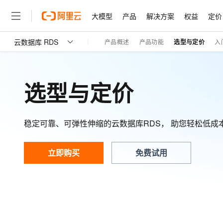
大模型
产品
解决方案
权益
定价
云数据库 RDS
产品概述
产品功能
选型与定价
入
大模型
产品
解决方案
权益
定价
云市场
伙伴
服务
了解阿里云
精选产品
精选解决方案
普惠上云
产品定价
精选商城
成为销售伙伴
售前咨询
为什么选择阿里云
千问AI平台
云数据库 RDS
了解云产品的定价详情
大模型服务平台百炼
千问办公，解锁你的工作
普惠上云 官方力荐
分销伙伴
在线服务
网站建设
什么是云计算
大
选型与定价
云数据库 RDS MySQL 版
大模型服务与应用平台
企业级Agent产品，直接
云服务器38元/年起，超
咨询伙伴
多端小程序
技术领先
云上成本管理
售后服务
云数据库 RDS PostgreSQL 版
轻量应用服务器
Agency Agents：拥
官方推荐返现计划
大模型
精选产品
精选解决方案
Salesforce 国际版订阅
稳定可靠
管理和优化成本
推荐新用户得奖励，单订单
销售伙伴合作计划
稳定可靠、可弹性伸缩的云数据库RDS， 助您轻松低成
自助服务
云数据库 RDS SQL Server 版
友盟天域
安全合规
人工智能与机器学习
AI
文本生成
云数据库 RDS
HappyHorse 打造一
云工开物
无影生态合作计划
在线服务
云数据库 RDS MariaDB 版
观测云
分析师报告
高校专属算力普惠，学生认
立即购买
免费试用
计算
互联网应用开发
Qwen3.8-Max
HOT
Salesforce On Alibaba C
工单服务
智能体时代全能旗舰模型
Tuya 物联网平台阿里云
研究报告与白皮书
人工智能平台 PAI
快速拥有专属 OpenClaw
大模
Consulting Partner 合
大数据
容器
瑶池数据库
免费试用
短信专区
一站式AI开发、训练和推
蓝凌 OA
Qwen3.7-Plus
AI 大模型销售与服务生
现代化应用
存储
天池大赛
能看、能想、能动手的多模
云解析DNS
解决方案免费试用 新老
电子合同
最高领取价值200元试用
安全
网络与CDN
AI 算法大赛
Qwen3-VL-Plus
畅捷通