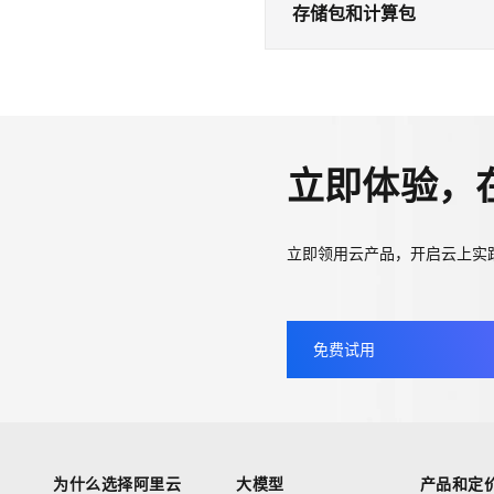
版
、
RDS PostgreSQ
存储包和计算包
转换计费方式：
仅RDS MySQL实例可
仅RDS MySQL实例可将Se
定义
：
存储包
和
计算包
是云数
算。
适用场景：
适用场景
：
覆盖引擎：
通用型节省计划
：每小
立即体验，
使用市场等购买通用型
弹性型节省计划
：Se
覆盖引擎：
立即领用云产品，开启云上实
免费试用
为什么选择阿里云
大模型
产品和定