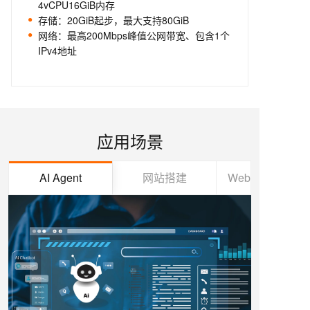
4vCPU16GiB内存
存储：20GiB起步，最大支持80GiB
网络：最高200Mbps峰值公网带宽、包含1个
IPv4地址
应用场景
AI Agent
网站搭建
Web应用/小程序