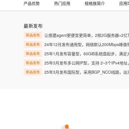
产品优势
热门应用
规格族简介
应用
大数据开发治理平台 Data
AI 产品 免费试用
网络
安全
云开发大赛
Tableau 订阅
1亿+ 大模型 tokens 和 
可观测
入门学习赛
中间件
AI空中课堂在线直播课
云防火墙
140+云产品 免费试用
大模型服务
最新发布
上云与迁云
云原生的云上边界网络安全
产品新客免费试用，最长1
数据库
生态解决方案
让搭建agent更便宜更简单，2核2G服务器+2亿To
新品发布
千问AI平台-Token Plan
企业出海
大模型ACA认证体验
大数据计算
24年12月发布通用型，网络默认200Mbps峰
新品发布
助力企业全员 AI 认知与能
行业生态解决方案
政企业务
媒体服务
25年1月发布容量型，60GiB系统盘起步，满
新品发布
千问AI平台-模型体验
开发者生态解决方案
在线体验全尺寸、多种模态
25年3月发布多公网IP型，支持 2~3个IPv4
新品发布
企业服务与云通信
AI 开发和 AI 应用解决
25年3月发布国际型，采用BGP_NCO线路，
新品发布
Happy 系列大模型
域名与网站
终端用户计算
Serverless
大模型解决方案
开发工具
快速部署 Dify，高效搭建 
迁移与运维管理