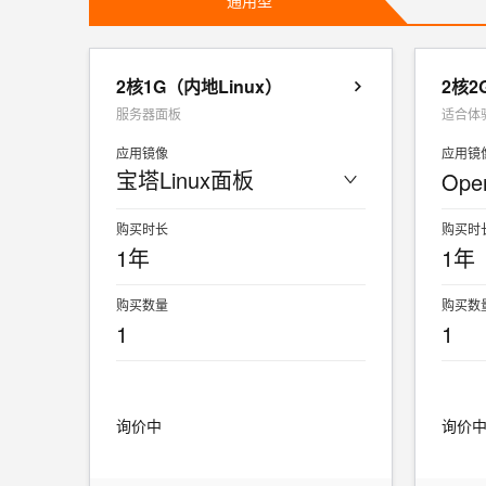
通用型
2核1G（内地Linux）
2核2
服务器面板
适合体验
应用镜像
应用镜
宝塔Linux面板
Ope
购买时长
购买时
1年
1年
购买数量
购买数
1
1
询价中
询价