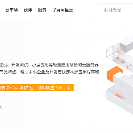
云市场
伙伴
服务
了解阿里云
AI 特惠
数据与 API
成为产品伙伴
企业增值服务
最佳实践
价格计算器
AI 场景体
基础软件
产品伙伴合
阿里云认证
市场活动
配置报价
大模型
自助选配和估算价格
新方式
睿译宝，AI翻译排版一步到位
智启 AI 普惠权益
产品生态集成认证中心
企业支持计划
云上春晚
域名与网站
千问官方 MaaS 平台，为开发者和 Agent 而生，新用户赠送 1 亿 + tokens 额度
Qwen Aud
AI Coding
阿里云Maa
2026 阿里云
云服务器 E
为企业打
数据集
Windows
大模型认证
模型
NEW
NEW
交付可用成果
值低价云产品抢先购
上传文档即自动完成翻译和格式还原
至高享 1亿+免费 tokens，加速 Al 应用落地
提供智能易用的域名与建站服务
智能编程，一键
安全可靠、
产品生态伙伴
专家技术服务
云上奥运之旅
弹性计算合作
阿里云中企出
手机三要素
宝塔 Linux
全部认证
价格优势
有专属领域专家
GLM-5.2：长任务时代开源旗舰模型
阿里云 OPC 创新助力计划
千问大模型
即刻拥有 DeepS
AI 电商营销
对象存储 O
r）是面向网站建设、开发测试、小型应用等轻量应用场景的云服务器
大模型
产品生态伙伴工作台
企业增值服务台
云栖战略参考
云存储合作计
云栖大会
身份实名认证
CentOS
训练营
推动算力普惠，释放技术红利
最高返9万
多领域专家智能体,一键组建 AI 虚拟交付团队
快速构建应用程序和网站，即刻迈出上云第一步
至高百万元 Token 补贴，加速一人公司成长
多元化、高性能、安全可靠的大模型服务
真正可用的 1M 上下文,一次完成代码全链路开发
轻松解锁专属 Dee
从图文生成到
产品特点，帮助中小企业及开发者快速构建应用程序和
云上的中国
数据库合作计
活动全景
短信
Docker
图片和
站式影视创作平台
Hermes Agent，打造自进化智能体
Token Plan 模型订阅计划
数字证书管理服务（原SSL证书）
5 分钟轻松部署
AI 广告创作
无影云电脑
企业成长
NEW
信息公告
有 7x 24小时在线、随时响应的AI助手
看见新力量
云网络合作计
OCR 文字识别
JAVA
证享300元代金券
可视化编排打通从文字构思到成片全链路闭环
全托管，含MySQL、PostgreSQL、SQL Server、MariaDB多引擎
自主进化，持久记忆，越用越聪明
Qwen3.8-Max 首发尝鲜，限时加量 10 倍，夜间低至2折
实现全站HTTPS，呈现可信的WEB访问
图文、视频一
随时随地安
Kimi-K3
HappyHors
NEW
魔搭 Mode
loud
服务实践
官网公告
Kimi 最新旗舰模型，长程编程与推理利器
让文字生成流
金融模力时刻
Salesforce O
版
发票查验
全能环境
Claude Code + GStack 打造工程团队
千问办公，限时限量积分加倍
Qoder
低代码高效构
AI 建站
短信服务
型
NEW
作计划
计划
创新中心
魔搭 ModelSc
健康状态
询
理服务
让AI从“聊天伙伴”进化为能干活的“数字员工”
安装技能 GStack，拥有专属 AI 工程团队
你的AI工作搭子，覆盖日常办公高频场景
面向真实软件的智能体编程平台
0 代码专业建
客户案例
天气预报查询
操作系统
Deepseek-v4-pro
HappyHors
态合作计划
态智能体模型
旗舰 MoE 大模型，百万上下文与顶尖推理能力
图生视频，流
同享
万小智 AI 建站低至 15元/月
Qoder CN
AI 短剧/漫剧
云原生数据库 
快递物流查询
WordPress
成为服务伙
高校合作
点，立即开启云上创新
覆盖公网/内网、递归/权威、移动APP等全场景解析服务
送.CN域名，送备案服务码
基于千问大模型等，支持代码智能生成、研发智能问答
AI助力短剧
GLM-5.2
Wan2.7-T
Ubuntu