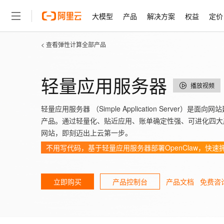
大模型
产品
解决方案
权益
定价
< 查看弹性计算全部产品
大模型
产品
解决方案
权益
定价
云市场
伙伴
服务
了解阿里云
精选产品
精选解决方案
普惠上云
产品定价
精选商城
成为销售伙伴
售前咨询
为什么选择阿里云
千问AI平台
了解云产品的定价详情
大模型服务平台百炼
千问办公，解锁你的工作
普惠上云 官方力荐
分销伙伴
在线服务
轻量应用服务器
网站建设
什么是云计算
大
播放视频
大模型服务与应用平台
企业级Agent产品，直接
云服务器38元/年起，超
咨询伙伴
多端小程序
技术领先
云上成本管理
售后服务
轻量应用服务器
Agency Agents：拥
官方推荐返现计划
轻量应用服务器 （Simple Application Serve
大模型
精选产品
精选解决方案
Salesforce 国际版订阅
稳定可靠
管理和优化成本
推荐新用户得奖励，单订单
产品。通过轻量化、贴近应用、账单确定性强、可进化四大
销售伙伴合作计划
自助服务
友盟天域
安全合规
人工智能与机器学习
AI
网站，即刻迈出上云第一步。
文本生成
云数据库 RDS
HappyHorse 打造一
云工开物
无影生态合作计划
在线服务
不用写代码，基于轻量应用服务器部署OpenClaw，快速拥
观测云
分析师报告
高校专属算力普惠，学生认
计算
互联网应用开发
Qwen3.8-Max
HOT
Salesforce On Alibaba C
工单服务
智能体时代全能旗舰模型
Tuya 物联网平台阿里云
研究报告与白皮书
人工智能平台 PAI
快速拥有专属 OpenClaw
大模
Consulting Partner 合
大数据
容器
免费试用
短信专区
产品文档
免费咨
立即购买
产品控制台
一站式AI开发、训练和推
蓝凌 OA
Qwen3.7-Plus
AI 大模型销售与服务生
现代化应用
存储
天池大赛
能看、能想、能动手的多模
云解析DNS
解决方案免费试用 新老
电子合同
最高领取价值200元试用
安全
网络与CDN
AI 算法大赛
Qwen3-VL-Plus
畅捷通