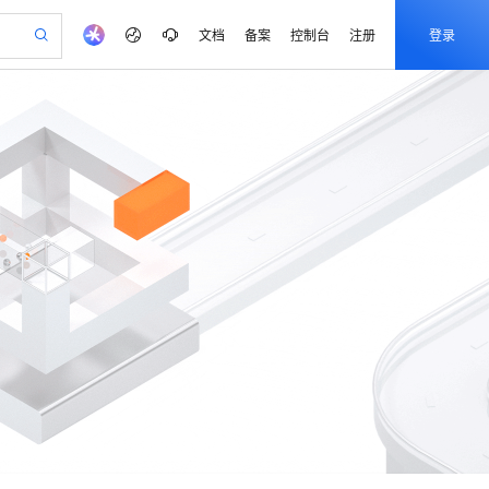
文档
备案
控制台
注册
登录
验
作计划
器
AI 活动
专业服务
服务伙伴合作计划
开发者社区
加入我们
产品动态
服务平台百炼
阿里云 OPC 创新助力计划
一站式生成采购清单，支持单品或批量购买
io：打造专属 AI 语音助手
S产品伙伴计划（繁花）
峰会
CS
造的大模型服务与应用开发平台
一句话生成原生可编辑精美 PPT 文稿
AI 生产力先锋
Al MaaS 服务伙伴赋能合作
域名
博文
Careers
至高可申请百万元
Qwen3.8-Max 模型上线
开启高性价比 AI 编程新体验
弹性可伸缩的云计算服务
Qwen-Audio-3.0-Realtime 端到端实时语音角色扮演
输入一句话想法, 轻松生成专业的 PPT
先锋实践拓展 AI 生产力的边界
Token 补贴，五大权
计划
海大会
伙伴信用分合作计划
商标
问答
社会招聘
益加速 OPC 成功
eek-V4-Pro
SS
一键部署幻兽帕鲁游戏服务器
飞天发布时刻
HOT
Open Search 向量检索版支
划
备案
电子书
校园招聘
pSeek-V4-Pro
视频创作，一键激活电商全链路生产力
稳定、安全、高性价比、高性能的云存储服务
一键购买专属联机服务器，轻松开启游戏
所见，即是所愿
持视频检索 Pipeline 功能
更多支持
划
公司注册
镜像站
视频生成
语音识别与合成
专属 QwenPaw
漫剧工坊：一站式动画创作平台
AI 实训营
HOT
应用身份服务 (IDaaS)
合作伙伴培训与认证
划
上云迁移
站生成，高效打造优质广告素材
全接入的云上超级电脑
从聊天伙伴进化为能主动干活的本地数字员工
快速生产连贯的高质量长漫剧
从基础到进阶，Agent 创客手把手教你
OpenClaw 管理能力上线
e-1.1-T2V
Qwen3-TTS-Flash
lScope
我要反馈
查询合作伙伴
畅细腻的高质量视频
离线语音合成大模型，多语言方言自适应，低延迟高稳定
n Alibaba Cloud ISV 合作
代维服务
建企业门户网站
10 分钟搭建微信、支付宝小程序
MaxCompute MaxFrame 提
创新加速
ope
登录合作伙伴管理后台
我要建议
站，无忧落地极速上线
以可视化方式快速构建移动和 PC 门户网站
国内短信简单易用，安全可靠，秒级触达，全球覆盖200+国家和地区。
高效部署网站，快速应用到小程序
供自动弹性内存功能
e-1.1-I2V
Cosyvoice-V3-Flash
安全
畅自然，细节丰富
高表现力语音合成大模型，语音克隆听感自然
我要投诉
PolarDB
上云场景组合购
Milvus 弹性伸缩功能新增节
伴
漫剧创作，剧本、分镜、视频高效生成
100%兼容MySQL、PostgreSQL，兼容Oracle，支持集中和分布式
覆盖90%+业务场景，专享组合折扣价
点支持范围
2V
VPN
Fun-ASR