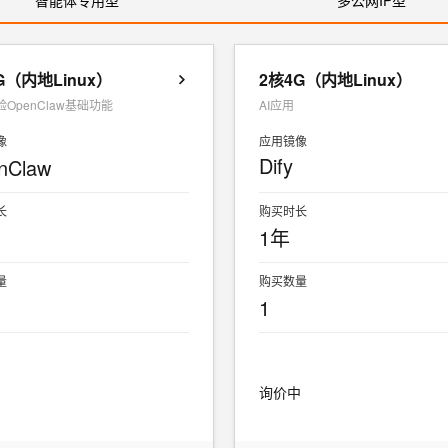
智能体专用型
多公网IP型
G（内地Linux）
2核4G（内地Linux）
OpenClaw基础功能
AI应用
像
应用镜像
Dify
nClaw
长
购买时长
1年
量
购买数量
1
中
询价中