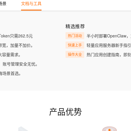
服务生态伙伴
视觉 Coding、空间感知、多模态思考等全面升级
1M上下文，专为长程任务能力而生
云工开物
场景
文档与工具
企业应用
Works
Night Plan 支持 Qwen 3.8-Max
云原生大数据计算服务 MaxCompute
AI 办公
容器服务 Kub
NEW
Red Hat
30+ 款产品免费体验
Data Agent 驱动的一站式 Data+AI 开发治理平台
夜间 5 折，Qwen/Meoo/TokenPlan 客户专享
面向分析的企业级SaaS模式云数据仓库
AI智能应用
提供一站式管
科研合作
ERP
堂（旗舰版）
SUSE
智能客服
AI 应用构建
大模型原生
精选推荐
CRM
防护产品
2个月
自动承接线索
建站小程序
ken只需262.5元
半小时部署OpenCla
热门活动
Qoder
大模型服务平台百炼-应用模版
OA 办公系统
HOT
NEW
面向真实软件
个人版上线、团队版降价；千问3.8-Max首发发尝鲜
丰富多元化的应用模版和解决方案
值带宽，加量不加价。
轻量应用服务器新手指
快速上手
力提升
财税管理
模板建站
足大容量需求。
热门应用创建指南，即
操作大全
万有无界
大模型服务平台百炼-智能体
400电话
定制建站
的模型效果
灵活可视化地构建企业级 Agent
地址，账号管理安全无忧。
方案
广告营销
模板小程序
出海场景首选。
秒悟
人工智能平台 PAI
定制小程序
云端极速 AI 
新一代 AI 视频生成模型，深度适配广告营销等场景
AI Native 的算法工程平台，一站式完成建模、训练、推理服务部署
APP 开发
建站系统
产品优势
AI 应用
10分钟微调：让0.6B模型媲美235B模
多模态数据信
型
依托云原生高可用架构,实现Dify私有化部署
用1%尺寸在特定领域达到大模型90%以上效果