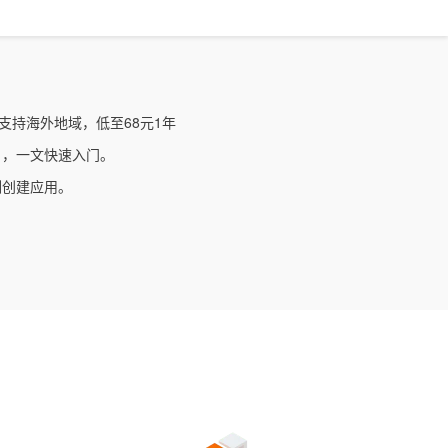
文戏情感细腻自然，动作戏激烈拳拳到肉，实现更强表演能力
支持中英文自由切换，具备更强的噪声鲁棒性
ernetes 版 ACK
云聚AI 严选权益
AI 原生数据库服务发布
SSL 证书
，一键激活高效办公新体验
理容器应用的 K8s 服务
精选AI产品，从模型到应用全链提效
Agent 数据网关
堡垒机
AI 用量加速计划
云原生数据库 PolarDB
应用
防火墙
、识别商机，让客服更高效、服务更出色。
新老同享，达量后返
Agentic Database 发布
w，支持海外地域，低至68元1年
千问办公
主机安全
NEW
的智能体编程平台
一站式AI生产力平台
引，一文快速入门。
AI 应用及服务市场
刻创建应用。
伶鹊
企业级人与Agent协作平台，接入和调度多个数字员工
智能客服平台，对话机器人、对话分析、智能外呼
AI 应用
大模型服务平台百炼 - 全妙
大模型
应用创作平台
多模态内容创作工具，已接入 DeepSeek
自然语言处理
数据标注
机器学习
息提取
与 AI 智能体进行实时音视频通话
从文本、图片、视频中提取结构化的属性信息
构建支持视频理解的 AI 音视频实时通话应用