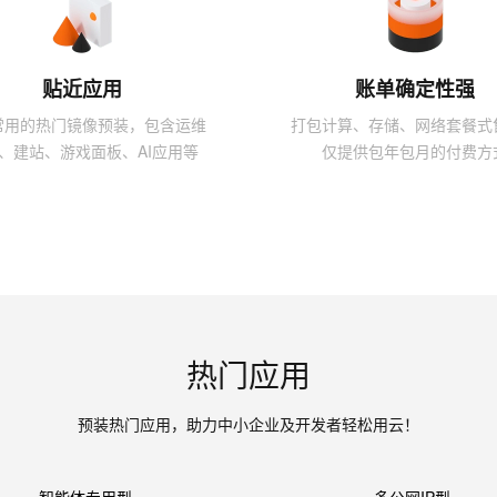
一个 AI 助手
超强辅助，Bol
即刻拥有 DeepSeek-R1 满血版
在企业官网、通讯软件中为客户提供 AI 客服
多种方案随心选，轻松解锁专属 DeepSeek
贴近应用
账单确定性强
常用的热门镜像预装，包含运维
打包计算、存储、网络套餐式
、建站、游戏面板、AI应用等
仅提供包年包月的付费方
热门应用
预装热门应用，助力中小企业及开发者轻松用云！