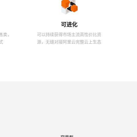
t.diy 一步搞定创意建站
构建大模型应用的安全防护体系
通过自然语言交互简化开发流程,全栈开发支持
通过阿里云安全产品对 AI 应用进行安全防护
可进化
售卖，
可以持续获得市场主流高性价比资
式
源，无缝对接阿里云完整云上生态