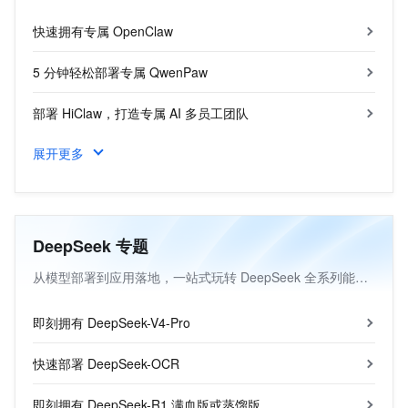
网络安全
快速拥有专属 OpenClaw
可观测
日志管理
5 分钟轻松部署专属 QwenPaw
应用监控
部署 HiClaw，打造专属 AI 多员工团队
网络监控
云资源监控
展开更多
Hermes Agent，打造自进化智能体
上云与迁云
上云
迁云
DeepSeek 专题
数据迁移
从模型部署到应用落地，一站式玩转 DeepSeek 全系列能力。
企业出海
中国企业出海
即刻拥有 DeepSeek-V4-Pro
通用解决方案
快速部署 DeepSeek-OCR
出海行业解决方案
权益及资源
即刻拥有 DeepSeek-R1 满血版或蒸馏版