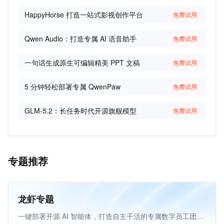
搜索与推荐
HappyHorse 打造一站式影视创作平台
免费试用
大数据
数据分析与智能应用
Qwen Audio：打造专属 AI 语音助手
免费试用
数据存储与湖仓构建
一句话生成原生可编辑精美 PPT 文稿
免费试用
数据处理与计算引擎
安全
5 分钟轻松部署专属 QwenPaw
免费试用
合规与审计
GLM-5.2：长任务时代开源旗舰模型
免费试用
应用安全
数据安全
账号管理
办公安全
专题推荐
网络
云网络架构设计
龙虾专题
网络优化
一键部署开源 AI 智能体，打造自主干活的专属数字员工团队。
网络高可用