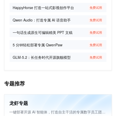
搜索与推荐
HappyHorse 打造一站式影视创作平台
免费试用
大数据
数据分析与智能应用
Qwen Audio：打造专属 AI 语音助手
免费试用
数据存储与湖仓构建
一句话生成原生可编辑精美 PPT 文稿
免费试用
数据处理与计算引擎
安全
5 分钟轻松部署专属 QwenPaw
免费试用
合规与审计
GLM-5.2：长任务时代开源旗舰模型
免费试用
应用安全
数据安全
账号管理
办公安全
专题推荐
网络
云网络架构设计
龙虾专题
网络优化
一键部署开源 AI 智能体，打造自主干活的专属数字员工团队。
网络高可用