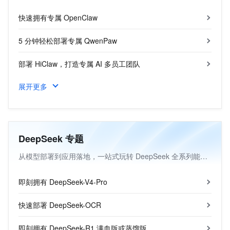
网络安全
快速拥有专属 OpenClaw
可观测
日志管理
5 分钟轻松部署专属 QwenPaw
应用监控
部署 HiClaw，打造专属 AI 多员工团队
网络监控
云资源监控
展开更多
Hermes Agent，打造自进化智能体
上云与迁云
上云
迁云
DeepSeek 专题
数据迁移
从模型部署到应用落地，一站式玩转 DeepSeek 全系列能力。
企业出海
中国企业出海
即刻拥有 DeepSeek-V4-Pro
通用解决方案
快速部署 DeepSeek-OCR
出海行业解决方案
权益及资源
即刻拥有 DeepSeek-R1 满血版或蒸馏版