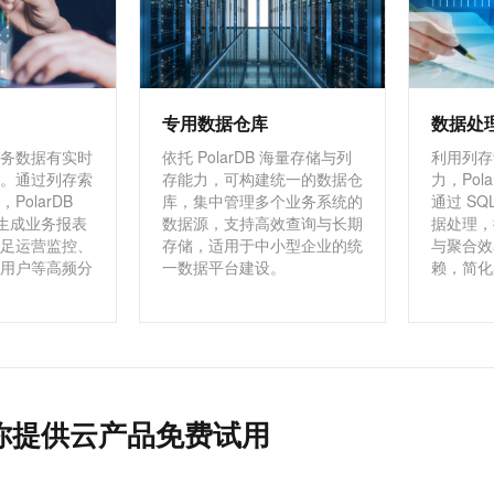
专用数据仓库
数据处
务数据有实时
依托 PolarDB 海量存储与列
利用列存
。通过列存索
存能力，可构建统一的数据仓
力，Pol
PolarDB
库，集中管理多个业务系统的
通过 SQ
时生成业务报表
数据源，支持高效查询与长期
据处理，
足运营监控、
存储，适用于中小型企业的统
与聚合效
用户等高频分
一数据平台建设。
赖，简化
你提供云产品免费试用