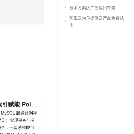
文戏情感细腻自然，动作戏激烈拳拳到肉，实现更强表演能力
支持中英文自由切换，具备更强的噪声鲁棒性
云聚AI 严选权益
SSL 证书
技术方案的广泛应用背景
，一键激活高效办公新体验
精选AI产品，从模型到应用全链提效
堡垒机
阿里云为你提供云产品免费试
AI 用量加速计划
用
应用
防火墙
、识别商机，让客服更高效、服务更出色。
新老同享，达量后返
千问办公
主机安全
NEW
的智能体编程平台
一站式AI生产力平台
AI 应用及服务市场
伶鹊
企业级人与Agent协作平台，接入和调度多个数字员工
智能客服平台，对话机器人、对话分析、智能外呼
AI 应用
大模型服务平台百炼 - 全妙
大模型
应用创作平台
多模态内容创作工具，已接入 DeepSeek
自然语言处理
数据标注
列存索引赋能 PolarDB 实时分析
机器学习
DB MySQL 版通过列存
息提取
与 AI 智能体进行实时音视频通话
MCI）实现事务与分
从文本、图片、视频中提取结构化的属性信息
构建支持视频理解的 AI 音视频实时通话应用
融合，一套系统即可