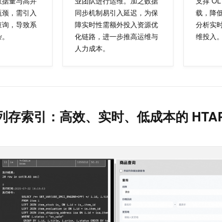
数据量与高并
业团队进行运维。加之数据
支撑 OL
一个 AI 助手
即刻拥有 DeepSeek-R1 满血版
超强辅助，Bol
瓶颈，需引入
同步机制易引入延迟，为保
载，降
在企业官网、通讯软件中为客户提供 AI 客服
多种方案随心选，轻松解锁专属 DeepSeek
查询，导致系
障实时性需额外投入资源优
分析实
杂。
化链路，进一步推高运维与
维投入
人力成本。
DB 列存索引：高效、实时、低成本的 HTA