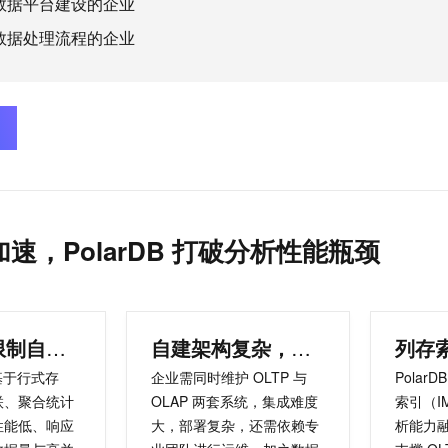
数据平台建设的企业
服务生态伙伴
视觉 Coding、空间感知、多模态思考等全面升级
1M上下文，专为长程任务能力而生
云工开物
企业应用
Night Plan 支持 Qwen 3.8-Max
AI 办公
NEW
Red Hat
数据处理流程的企业
30+ 款产品免费体验
夜间 5 折，Qwen/Meoo/TokenPlan 客户专享
AI智能应用
科研合作
ERP
堂（旗舰版）
SUSE
智能客服
AI 应用构建
大模型原生
CRM
2个月
自动承接线索
建站小程序
Qoder
大模型服务平台百炼-应用模版
OA 办公系统
HOT
NEW
面向真实软件
个人版上线、团队版降价；千问3.8-Max首发发尝鲜
丰富多元化的应用模版和解决方案
力提升
财税管理
模板建站
万有无界
大模型服务平台百炼-智能体
400电话
定制建站
的模型效果
灵活可视化地构建企业级 Agent
方案
广告营销
模板小程序
速，PolarDB 打破分析性能瓶颈
秒悟
人工智能平台 PAI
定制小程序
云端极速 AI 
新一代 AI 视频生成模型，深度适配广告营销等场景
AI Native 的算法工程平台，一站式完成建模、训练、推理服务部署
APP 开发
行式存储限制自建 MySQL 查询效率
自建架构复杂，运维成本高
建站系统
 基于行式存
企业需同时维护 OLTP 与
Polar
AI 应用
10分钟微调：让0.6B模型媲美235B模型
多模态数据信
联、聚合统计
OLAP 两套系统，集成难度
索引（I
依托云原生高可用架构,实现Dify私有化部署
用1%尺寸在特定领域达到大模型90%以上效果
性能低、响应
大，部署复杂，还需依赖专
析能力