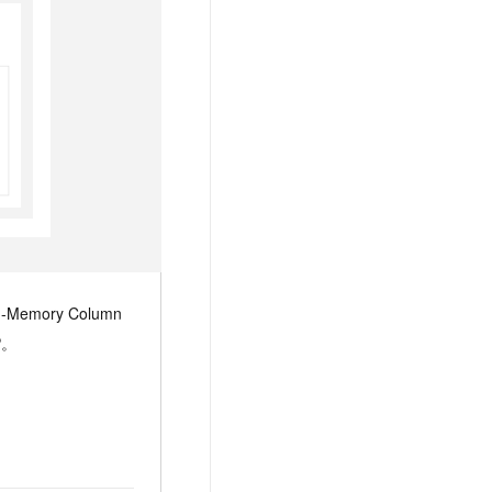
mory Column
P。