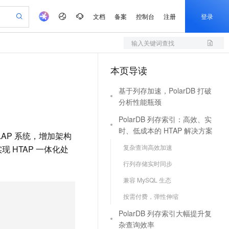
文档
备案
控制台
注册
登录
输入关键词查找
验
作计划
器
AI 活动
专业服务
服务伙伴合作计划
开发者社区
加入我们
服务平台百炼
阿里云 OPC 创新助力计划
本页导读
一站式生成采购清单，支持单品或批量购买
S
io：打造专属 AI 语音助手
S产品伙伴计划（繁花）
峰会
造的大模型服务与应用开发平台
轻量应用服务器
一句话生成原生可编辑精美 PPT 文稿
AI 生产力先锋
Al MaaS 服务伙伴赋能合作
域名
博文
Careers
至高可申请百万元
性可伸缩的云计算服务
开启高性价比 AI 编程新体验
Qwen-Audio-3.0-Realtime 端到端实时语音角色扮演
输入一句话想法, 轻松生成专业的 PPT
先锋实践拓展 AI 生产力的边界
基于列存加速，PolarDB 打破
快速构建应用程序和网站，即刻迈出上云第一步
Token 补贴，五大权
计划
海大会
伙伴信用分合作计划
商标
问答
社会招聘
分析性能瓶颈
益加速 OPC 成功
S
eek-V4-Pro
数字证书管理服务（原SSL证书）
一键部署幻兽帕鲁游戏服务器
飞天发布时刻
HOT
划
备案
电子书
校园招聘
PolarDB 列存索引：高效、实
pSeek-V4-Pro
视频创作，一键激活电商全链路生产力
全托管，含MySQL、PostgreSQL、SQL Server、MariaDB多引擎
实现全站HTTPS，呈现可信的WEB访问
一键购买专属联机服务器，轻松开启游戏
所见，即是所愿
更多支持
时、低成本的 HTAP 解决方案
划
公司注册
镜像站
AP 系统，增加架构
视频生成
语音识别与合成
专属 QwenPaw
短信服务
漫剧工坊：一站式动画创作平台
AI 实训营
HOT
合作伙伴培训与认证
复杂查询高效加速
现 HTAP 一体化处
划
上云迁移
的智能体编程平台
站生成，高效打造优质广告素材
从聊天伙伴进化为能主动干活的本地数字员工
快速生产连贯的高质量长漫剧
从基础到进阶，Agent 创客手把手教你
国内短信简单易用，安全可靠，秒级触达，全球覆盖200+国家和地区。
e-1.1-T2V
Qwen3-TTS-Flash
lScope
我要反馈
行列存储实时同步
查询合作伙伴
畅细腻的高质量视频
离线语音合成大模型，多语言方言自适应，低延迟高稳定
n Alibaba Cloud ISV 合作
代维服务
olarDB
建企业门户网站
大数据开发治理平台 DataWorks
10 分钟搭建微信、支付宝小程序
兼容 MySQL 生态
创新加速
ope
登录合作伙伴管理后台
我要建议
站，无忧落地极速上线
以可视化方式快速构建移动和 PC 门户网站
100%兼容MySQL、PostgreSQL，兼容Oracle，支持集中和分布式
高效部署网站，快速应用到小程序
Data Agent 驱动的一站式 Data+AI 开发治理平台
e-1.1-I2V
Cosyvoice-V3-Flash
按需付费，弹性伸缩
安全
畅自然，细节丰富
高表现力语音合成大模型，语音克隆听感自然
我要投诉
上云场景组合购
伴
PolarDB 列存索引大幅提升复
边界网络安全防护产品
漫剧创作，剧本、分镜、视频高效生成
覆盖90%+业务场景，专享组合折扣价
2V
VPN
Fun-ASR
杂查询效率