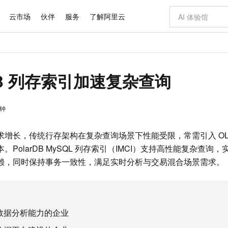
云市场
伙伴
服务
了解阿里云
AI 特惠
数据与 API
成为产品伙伴
企业增值服务
最佳实践
价格计算器
AI 场景体
基础软件
产品伙伴合
阿里云认证
市场活动
配置报价
大模型
自助选配和估算价格
rDB 列存索引加速复杂查询
新方式
域名与网站
睿译宝，AI翻译排版一步到位
智启 AI 普惠权益
产品生态集成认证中心
企业支持计划
云上春晚
千问官方 MaaS 平台，为开发者和 Agent 而生，新用户赠送 1 亿 + tokens 额度
云服务器 EC
Qwen Aud
AI Coding
阿里云Maa
2026 阿里云
为企业打
数据集
Windows
大模型认证
模型
NEW
NEW
交付可用成果
值低价云产品抢先购
提供智能易用的域名与建站服务
上传文档即自动完成翻译和格式还原
至高享 1亿+免费 tokens，加速 Al 应用落地
安全可靠、弹
智能编程，一键
产品生态伙伴
专家技术服务
云上奥运之旅
弹性计算合作
阿里云中企出
手机三要素
宝塔 Linux
全部认证
价格优势
钟
有专属领域专家
对象存储 OSS
GLM-5.2：长任务时代开源旗舰模型
阿里云 OPC 创新助力计划
云数据库 RD
即刻拥有 DeepS
AI 电商营销
产品生态伙伴工作台
企业增值服务台
云栖战略参考
云存储合作计
云栖大会
身份实名认证
CentOS
训练营
推动算力普惠，释放技术红利
的大模型服务
最高返9万
多领域专家智能体,一键组建 AI 虚拟交付团队
至高百万元 Token 补贴，加速一人公司成长
稳定、安全、高性价比、高性能的云存储服务
真正可用的 1M 上下文,一次完成代码全链路开发
轻松解锁专属 Dee
从图文生成到
云上的中国
数据库合作计
活动全景
短信
Docker
求增长，传统行存架构在复杂查询场景下性能受限，常需引入 OL
图片和
站式影视创作平台
人工智能平台 PAI
Hermes Agent，打造自进化智能体
Token Plan 模型订阅计划
Qoder
5 分钟轻松部署
AI 广告创作
企业成长
大模型
NEW
信息公告
PolarDB MySQL 列存索引（IMCI）支持高性能复杂查询，实
看见新力量
云网络合作计
OCR 文字识别
JAVA
级电脑
证享300元代金券
可视化编排打通从文字构思到成片全链路闭环
一站式AI开发、训练和推理服务
自主进化，持久记忆，越用越聪明
Qwen3.8-Max 首发尝鲜，限时加量 10 倍，夜间低至2折
面向真实软件
图文、视频一
Kimi-K3
HappyHors
NEW
赖，同时保持事务一致性，满足实时分析与交易混合场景需求。
魔搭 Mode
loud
服务实践
官网公告
Kimi 最新旗舰模型，长程编程与推理利器
让文字生成流
金融模力时刻
Salesforce O
版
发票查验
全能环境
Qoder CN
Claude Code + GStack 打造工程团队
千问办公，限时限量积分加倍
云原生数据库 P
低代码高效构
AI 建站
NEW
作计划
计划
创新中心
魔搭 ModelSc
健康状态
让AI从“聊天伙伴”进化为能干活的“数字员工”
覆盖公网/内网、递归/权威、移动APP等全场景解析服务
安装技能 GStack，拥有专属 AI 工程团队
你的AI工作搭子，覆盖日常办公高频场景
基于千问大模型等，支持代码智能生成、研发智能问答
0 代码专业建
客户案例
天气预报查询
操作系统
Deepseek-v4-pro
HappyHors
态合作计划
态智能体模型
旗舰 MoE 大模型，百万上下文与顶尖推理能力
图生视频，流
Compute
同享
容器服务 Kubernetes 版 ACK
万小智 AI 建站低至 15元/月
云防火墙
AI 短剧/漫剧
快递物流查询
WordPress
成为服务伙
高校合作
数据分析能力的企业
式云数据仓库
点，立即开启云上创新
提供一站式管理容器应用的 K8s 服务
送.CN域名，送备案服务码
云原生的云上
AI助力短剧
GLM-5.2
Wan2.7-T
Ubuntu