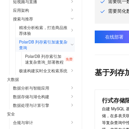
需要统一
短视频与直播
AI 产品 免费试用
网络
安全
云开发大赛
Tableau 订阅
应用架构
需要简化
1亿+ 大模型 tokens 和 
可观测
入门学习赛
中间件
搜索与推荐
AI空中课堂在线直播课
140+云产品 免费试用
大模型服务
精准分析检索，打造商品推
上云与迁云
产品新客免费试用，最长1
数据库
荐体验
生态解决方案
在线部署
千问AI平台-Token Plan
企业出海
大模型ACA认证体验
大数据计算
PolarDB 列存索引加速复杂
助力企业全员 AI 认知与能
查询
行业生态解决方案
政企业务
媒体服务
千问AI平台-模型体验
PolarDB 列存索引加
开发者生态解决方案
免费
速复杂查询_部署教程
在线体验全尺寸、多种模态
企业服务与云通信
AI 开发和 AI 应用解决
基于列存加
极速构建实时全文检索系统
Happy 系列大模型
域名与网站
大数据
数据分析与智能应用
终端用户计算
数据存储与湖仓构建
Serverless
大模型解决方案
数据处理与计算引擎
自建 MySQL
开发工具
安全
快速部署 Dify，高效搭建 
储，在多表关
合规与审计
等复杂查询中
迁移与运维管理