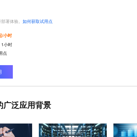
行部署体验。
如何获取试用点
起/小时
：
1
小时
用点
用
的广泛应用背景