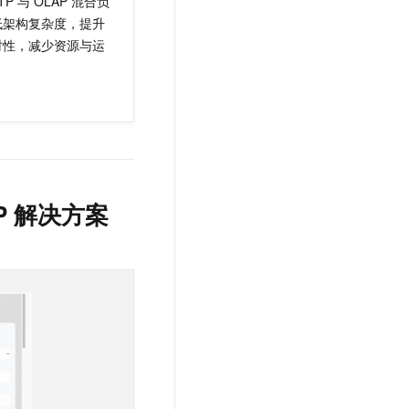
TP 与 OLAP 混合负
t.diy 一步搞定创意建站
构建大模型应用的安全防护体系
低架构复杂度，提升
通过自然语言交互简化开发流程,全栈开发支持
通过阿里云安全产品对 AI 应用进行安全防护
时性，减少资源与运
。
P 解决方案