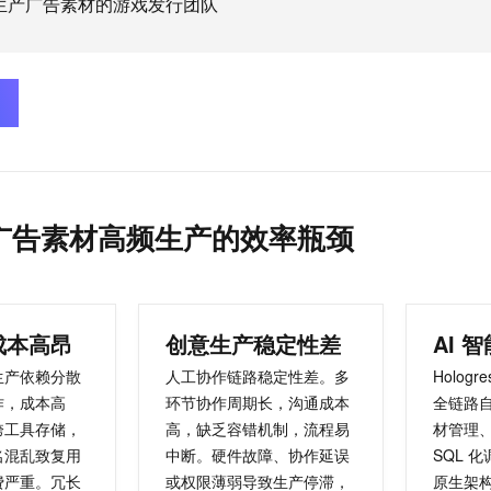
生产广告素材的游戏发行团队
服务生态伙伴
视觉 Coding、空间感知、多模态思考等全面升级
1M上下文，专为长程任务能力而生
云工开物
企业应用
Night Plan 支持 Qwen 3.8-Max
AI 办公
NEW
Red Hat
30+ 款产品免费体验
夜间 5 折，Qwen/Meoo/TokenPlan 客户专享
AI智能应用
科研合作
ERP
堂（旗舰版）
SUSE
智能客服
AI 应用构建
大模型原生
CRM
2个月
自动承接线索
建站小程序
Qoder
大模型服务平台百炼-应用模版
OA 办公系统
HOT
NEW
面向真实软件
个人版上线、团队版降价；千问3.8-Max首发发尝鲜
丰富多元化的应用模版和解决方案
力提升
财税管理
模板建站
万有无界
大模型服务平台百炼-智能体
400电话
定制建站
广告素材高频生产的效率瓶颈
的模型效果
灵活可视化地构建企业级 Agent
方案
广告营销
模板小程序
秒悟
人工智能平台 PAI
定制小程序
云端极速 AI 
新一代 AI 视频生成模型，深度适配广告营销等场景
AI Native 的算法工程平台，一站式完成建模、训练、推理服务部署
成本高昂
创意生产稳定性差
APP 开发
生产依赖分散
人工协作链路稳定性差。多
Hologre
建站系统
作，成本高
环节协作周期长，沟通成本
全链路
跨工具存储，
高，缺乏容错机制，流程易
材管理、
AI 应用
10分钟微调：让0.6B模型媲美235B模型
多模态数据信
名混乱致复用
中断。硬件故障、协作延误
SQL 
依托云原生高可用架构,实现Dify私有化部署
用1%尺寸在特定领域达到大模型90%以上效果
费严重。冗长
或权限薄弱导致生产停滞，
原生架