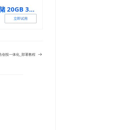
标准 - 本地冗余存储 20GB 3个月
立即试用
 的广告创投一体化_部署教程