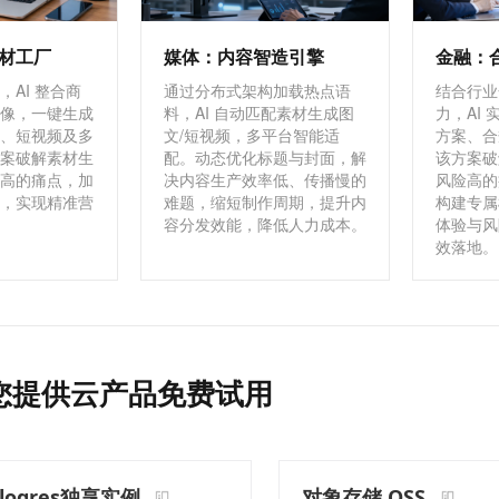
材工厂
媒体：内容智造引擎
金融：
AI 整合商
通过分布式架构加载热点语
结合行业
像，一键生成
料，AI 自动匹配素材生成图
力，AI
、短视频及多
文/短视频，多平台智能适
方案、合
案破解素材生
配。动态优化标题与封面，解
该方案破
高的痛点，加
决内容生产效率低、传播慢的
风险高的
，实现精准营
难题，缩短制作周期，提升内
构建专属
容分发效能，降低人力成本。
体验与风
效落地。
您提供云产品免费试用
ogres独享实例
对象存储 OSS