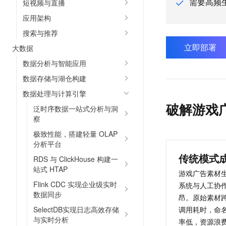
需要高频
短视频与直播
AI 产品 免费试用
网络
安全
云开发大赛
Tableau 订阅
应用架构
1亿+ 大模型 tokens 和 
可观测
入门学习赛
中间件
搜索与推荐
AI空中课堂在线直播课
140+云产品 免费试用
大模型服务
立即部署
大数据
上云与迁云
产品新客免费试用，最长1
数据库
生态解决方案
数据分析与智能应用
千问AI平台-Token Plan
企业出海
大模型ACA认证体验
大数据计算
数据存储与湖仓构建
助力企业全员 AI 认知与能
行业生态解决方案
政企业务
数据处理与计算引擎
媒体服务
千问AI平台-模型体验
开发者生态解决方案
破解游戏
泛时序数据一站式分析与洞
在线体验全尺寸、多种模态
企业服务与云通信
察
AI 开发和 AI 应用解决
Happy 系列大模型
极致性能，搭建轻量 OLAP
域名与网站
分析平台
终端用户计算
传统模式
RDS 与 ClickHouse 构建一
站式 HTAP
游戏广告素材
Serverless
大模型解决方案
Flink CDC 实现企业级实时
系统与人工协
数据同步
开发工具
昂。原始素材
快速部署 Dify，高效搭建 
SelectDB实现日志高效存储
调用耗时，命
迁移与运维管理
与实时分析
率低，资源浪