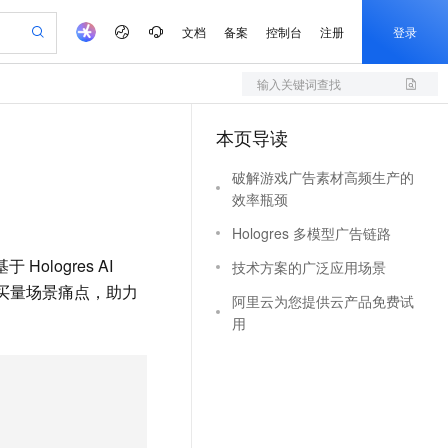
文档
备案
控制台
注册
登录
输入关键词查找
验
作计划
器
AI 活动
专业服务
服务伙伴合作计划
开发者社区
加入我们
服务平台百炼
阿里云 OPC 创新助力计划
本页导读
一站式生成采购清单，支持单品或批量购买
S
可编辑精美 PPT 文稿
S产品伙伴计划（繁花）
峰会
造的大模型服务与应用开发平台
轻量应用服务器
Agency Agents：拥有专属领域专家
AI 生产力先锋
Al MaaS 服务伙伴赋能合作
域名
博文
Careers
至高可申请百万元
性可伸缩的云计算服务
 轻松生成专业的 PPT
开启高性价比 AI 编程新体验
先锋实践拓展 AI 生产力的边界
破解游戏广告素材高频生产的
快速构建应用程序和网站，即刻迈出上云第一步
多领域专家智能体,一键组建 AI 虚拟交付团队
Token 补贴，五大权
计划
海大会
伙伴信用分合作计划
商标
问答
社会招聘
效率瓶颈
益加速 OPC 成功
S
帕鲁游戏服务器
数字证书管理服务（原SSL证书）
HappyHorse 打造一站式影视创作平台
飞天发布时刻
HOT
划
备案
电子书
校园招聘
Hologres 多模型广告链路
联机服务器，轻松开启游戏
视频创作，一键激活电商全链路生产力
全托管，含MySQL、PostgreSQL、SQL Server、MariaDB多引擎
实现全站HTTPS，呈现可信的WEB访问
所见，即是所愿
可视化编排打通从文字构思到成片全链路闭环
更多支持
划
公司注册
镜像站
logres AI
视频生成
语音识别与合成
技术方案的广泛应用场景
 智能体与工作流应用
短信服务
漫剧工坊：一站式动画创作平台
AI 实训营
合作伙伴培训与认证
戏买量场景痛点，助力
划
上云迁移
的智能体编程平台
站生成，高效打造优质广告素材
通过阿里云百炼高效搭建AI应用,助力高效开发
快速生产连贯的高质量长漫剧
从基础到进阶，Agent 创客手把手教你
阿里云为您提供云产品免费试
国内短信简单易用，安全可靠，秒级触达，全球覆盖200+国家和地区。
e-1.1-T2V
Qwen3-TTS-Flash
lScope
我要反馈
用
查询合作伙伴
畅细腻的高质量视频
离线语音合成大模型，多语言方言自适应，低延迟高稳定
n Alibaba Cloud ISV 合作
代维服务
olarDB
建企业门户网站
大数据开发治理平台 DataWorks
10 分钟搭建微信、支付宝小程序
创新加速
ope
登录合作伙伴管理后台
我要建议
站，无忧落地极速上线
以可视化方式快速构建移动和 PC 门户网站
100%兼容MySQL、PostgreSQL，兼容Oracle，支持集中和分布式
高效部署网站，快速应用到小程序
Data Agent 驱动的一站式 Data+AI 开发治理平台
e-1.1-I2V
Cosyvoice-V3-Flash
安全
畅自然，细节丰富
高表现力语音合成大模型，语音克隆听感自然
我要投诉
上云场景组合购
伴
边界网络安全防护产品
漫剧创作，剧本、分镜、视频高效生成
覆盖90%+业务场景，专享组合折扣价
2V
VPN
Fun-ASR