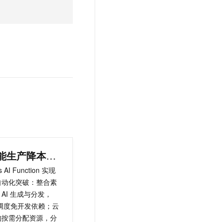
文戏情感细腻自然，动作戏激烈拳拳到肉，实现更强表演能力
支持中英文自由切换，具备更强的噪声鲁棒性
云聚AI 严选权益
SSL 证书
，一键激活高效办公新体验
精选AI产品，从模型到应用全链提效
堡垒机
AI 用量加速计划
应用
防火墙
、识别商机，让客服更高效、服务更出色。
新老同享，达量后返
千问办公
主机安全
NEW
的智能体编程平台
一站式AI生产力平台
AI 应用及服务市场
伶鹊
企业级人与Agent协作平台，接入和调度多个数字员工
智能客服平台，对话机器人、对话分析、智能外呼
AI 应用
大模型服务平台百炼 - 全妙
大模型
应用创作平台
多模态内容创作工具，已接入 DeepSeek
自然语言处理
AI 智能生产降本提效
数据标注
s AI Function 实现
自动化突破：整合素
机器学习
AI 生成与分发，
息提取
与 AI 智能体进行实时音视频通话
化调度免开发依赖；云
从文本、图片、视频中提取结构化的属性信息
构建支持视频理解的 AI 音视频实时通话应用
构按需分配资源，分