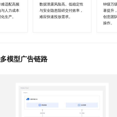
一个 AI 助手
即刻拥有 DeepSeek-R1 满血版
超强辅助，Bol
作难适配高频
数据泄露风险高。低稳定性
钟级万
在企业官网、通讯软件中为客户提供 AI 客服
多种方案随心选，轻松解锁专属 DeepSeek
施与人力成本
与安全隐患阻碍交付效率，
著提升
模化生产。
难应快速投放需求。
创意团
操作。
es 多模型广告链路