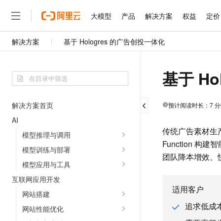
大模型
产品
解决方案
权益
定价
解决方案
基于 Hologres 的广告创投一体化
大模型
产品
解决方案
权益
定价
云市场
伙伴
服务
了解阿里云
精选产品
精选解决方案
普惠上云
产品定价
精选商城
成为销售伙伴
售前咨询
为什么选择阿里云
千问AI平台
了解云产品的定价详情
基于 H
大模型服务平台百炼
睿译宝，AI翻译排版一
普惠上云 官方力荐
分销伙伴
在线服务
网站建设
什么是云计算
大
大模型服务与应用平台
上传文档即自动完成翻译和
云服务器38元/年起，超
咨询伙伴
多端小程序
技术领先
云上成本管理
售后服务
解决方案首页
预计阅读时长：
7
分
千问大模型
GLM-5.2：长任务时代
官方推荐返现计划
大模型
大模型
精选产品
精选解决方案
Salesforce 国际版订阅
稳定可靠
管理和优化成本
多元化、高性能、安全可靠
推荐新用户得奖励，单订单
AI
销售伙伴合作计划
自助服务
友盟天域
安全合规
传统广告素材生产
人工智能与机器学习
AI
文本生成
模型推理与调用
无影云电脑
Hermes Agent，打造
云工开物
无影生态合作计划
在线服务
Function
观测云
分析师报告
随时随地安全接入的云上超
自主进化，持久记忆，越用
高校专属算力普惠，学生认
模型训练与部署
计算
互联网应用开发
Qwen3.8-Max
HOT
团队降本增效、
Salesforce On Alibaba C
工单服务
模型应用与工具
智能体时代全能旗舰模型
Tuya 物联网平台阿里云
研究报告与白皮书
云解析DNS
快速拥有专属 OpenClaw
Consulting Partner 合
大数据
容器
免费试用
短信专区
互联网应用开发
蓝凌 OA
Qwen3.7-Plus
AI 大模型销售与服务生
适用客户
现代化应用
存储
天池大赛
网站搭建
能看、能想、能动手的多模
云原生大数据计算服务 Max
解决方案免费试用 新老
电子合同
追求低成
网站性能优化
面向分析的企业级SaaS模
最高领取价值200元试用
安全
网络与CDN
AI 算法大赛
Qwen3-VL-Plus
畅捷通