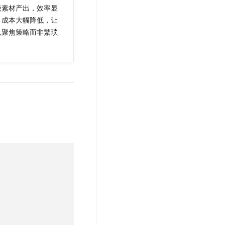
t.diy 一步搞定创意建站
构建大模型应用的安全防护体系
级素材产出，效率显
通过自然语言交互简化开发流程,全栈开发支持
通过阿里云安全产品对 AI 应用进行安全防护
，成本大幅降低，让
队聚焦策略而非繁琐