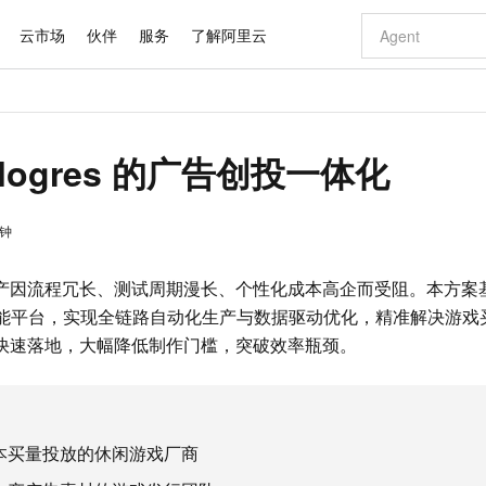
云市场
伙伴
服务
了解阿里云
AI 特惠
数据与 API
成为产品伙伴
企业增值服务
最佳实践
价格计算器
AI 场景体
基础软件
产品伙伴合
阿里云认证
市场活动
配置报价
大模型
自助选配和估算价格
ologres 的广告创投一体化
步到位
域名与网站
智启 AI 普惠权益
产品生态集成认证中心
企业支持计划
云上春晚
Qwen Audio：打造专属 AI 语音助手
千问官方 MaaS 平台，为开发者和 Agent 而生，新用户赠送 1 亿 + tokens 额度
云服务器 EC
一句话生成原生
AI Coding
阿里云Maa
2026 阿里云
为企业打
数据集
Windows
大模型认证
模型
NEW
NEW
格式还原
值低价云产品抢先购
提供智能易用的域名与建站服务
至高享 1亿+免费 tokens，加速 Al 应用落地
Qwen-Audio-3.0-Realtime 端到端实时语音角色扮演
安全可靠、弹
输入一句话想法,
智能编程，一键
产品生态伙伴
专家技术服务
云上奥运之旅
弹性计算合作
阿里云中企出
手机三要素
宝塔 Linux
全部认证
价格优势
钟
开源旗舰模型
对象存储 OSS
即刻拥有 DeepSeek-V4-Pro
阿里云 OPC 创新助力计划
云数据库 RD
一键部署幻兽
AI 电商营销
产品生态伙伴工作台
企业增值服务台
云栖战略参考
云存储合作计
云栖大会
身份实名认证
CentOS
训练营
推动算力普惠，释放技术红利
的大模型服务
最高返9万
真正可用的 1M 上下文,一次完成代码全链路开发
轻松解锁专属 DeepSeek-V4-Pro
至高百万元 Token 补贴，加速一人公司成长
稳定、安全、高性价比、高性能的云存储服务
一键购买专属
从图文生成到
云上的中国
数据库合作计
活动全景
短信
Docker
因流程冗长、测试周期漫长、个性化成本高企而受阻。本方案基于 Ho
图片和
自进化智能体
人工智能平台 PAI
5 分钟轻松部署专属 QwenPaw
Token Plan 模型订阅计划
Qoder
高效搭建 AI
AI 广告创作
企业成长
大模型
NEW
HOT
信息公告
 构建智能平台，实现全链路自动化生产与数据驱动优化，精准解决游
看见新力量
云网络合作计
OCR 文字识别
JAVA
级电脑
越聪明
证享300元代金券
一站式AI开发、训练和推理服务
Qwen3.8-Max 首发尝鲜，限时加量 10 倍，夜间低至2折
从聊天伙伴进化为能主动干活的本地数字员工
面向真实软件
图文、视频一
Kimi-K3
HappyHors
NEW
快速落地，大幅降低制作门槛，突破效率瓶颈。
魔搭 Mode
loud
服务实践
官网公告
Kimi 最新旗舰模型，长程编程与推理利器
让文字生成流
金融模力时刻
Salesforce O
版
发票查验
全能环境
Qoder CN
Claude Code + GStack 打造工程团队
千问办公，限时限量积分加倍
云原生数据库 P
低代码高效构
AI 建站
NEW
作计划
计划
创新中心
魔搭 ModelSc
健康状态
让AI从“聊天伙伴”进化为能干活的“数字员工”
覆盖公网/内网、递归/权威、移动APP等全场景解析服务
安装技能 GStack，拥有专属 AI 工程团队
你的AI工作搭子，覆盖日常办公高频场景
基于千问大模型等，支持代码智能生成、研发智能问答
0 代码专业建
客户案例
天气预报查询
操作系统
Deepseek-v4-pro
HappyHors
态合作计划
态智能体模型
旗舰 MoE 大模型，百万上下文与顶尖推理能力
图生视频，流
Compute
同享
容器服务 Kubernetes 版 ACK
万小智 AI 建站低至 15元/月
云防火墙
AI 短剧/漫剧
快递物流查询
WordPress
成为服务伙
高校合作
本买量投放的休闲游戏厂商
式云数据仓库
点，立即开启云上创新
提供一站式管理容器应用的 K8s 服务
送.CN域名，送备案服务码
云原生的云上
AI助力短剧
GLM-5.2
Wan2.7-T
Ubuntu