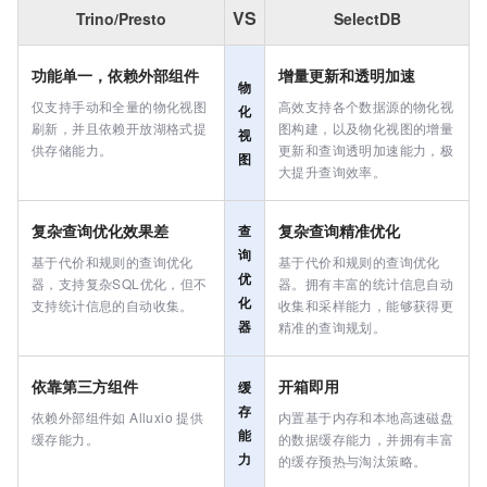
VS
Trino/Presto
SelectDB
上云与迁云
上云
功能单一，依赖外部组件
增量更新和透明加速
迁云
物
仅支持手动和全量的物化视图
高效支持各个数据源的物化视
化
数据迁移
刷新，并且依赖开放湖格式提
图构建，以及物化视图的增量
视
企业出海
供存储能力。
更新和查询透明加速能力，极
图
大提升查询效率。
中国企业出海
通用解决方案
复杂查询优化效果差
复杂查询精准优化
查
出海行业解决方案
询
基于代价和规则的查询优化
基于代价和规则的查询优化
优
权益及资源
器，支持复杂SQL优化，但不
器。拥有丰富的统计信息自动
化
支持统计信息的自动收集。
收集和采样能力，能够获得更
政企业务
器
精准的查询规划。
飞天企业版
AI 大模型与行业解决方案
依靠第三方组件
开箱即用
缓
存
依赖外部组件如 Alluxio 提供
内置基于内存和本地高速磁盘
能
缓存能力。
的数据缓存能力，并拥有丰富
力
的缓存预热与淘汰策略。