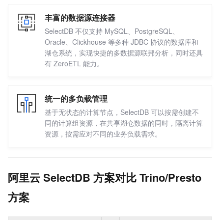
合规与审计
丰富的数据源连接器
应用安全
SelectDB 不仅支持 MySQL、PostgreSQL、
数据安全
Oracle、Clickhouse 等多种 JDBC 协议的数据库和
账号管理
湖仓系统，实现快捷的多数据源联邦分析，同时还具
有 ZeroETL 能力。
办公安全
网络
云网络架构设计
统一的多负载管理
网络优化
基于无状态的计算节点，SelectDB 可以按需创建不
同的计算组资源，在共享湖仓数据的同时，隔离计算
网络高可用
资源，按需应对不同的业务负载需求。
网络安全
可观测
日志管理
阿里云 SelectDB 方案对比 Trino/Presto
应用监控
方案
网络监控
云资源监控