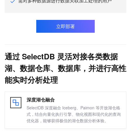
需对多种数据源进行数据关联加工处理的用户
搜索与推荐
大数据
数据分析与智能应用
立即部署
数据存储与湖仓构建
Flink 与 Hologres 搭建实时数仓
云原生企业级数据湖
通过 SelectDB 灵活对接各类数据
OpenLake 与 AI 一体化解决方案
湖、数据仓库、数据库，并进行高性
实现 MySQL 到 ADB 秒级分析性能
构建实时/离线一体化数据分析平台
能实时分析处理
低成本、高性能的湖仓一体化架构
低成本、高性能的湖仓一体化架构_部署教程
免费
深度湖仓融合
流批一体 LakeHouse 架构实践
SelectDB 深度融合 Iceberg、Paimon 等开放湖仓格
构建全模态数据的 Agentic Lakehouse
式，结合向量化执行引擎、物化视图和现代化的查询
数据处理与计算引擎
优化器，能够获得极佳的湖仓数据分析体验。
安全