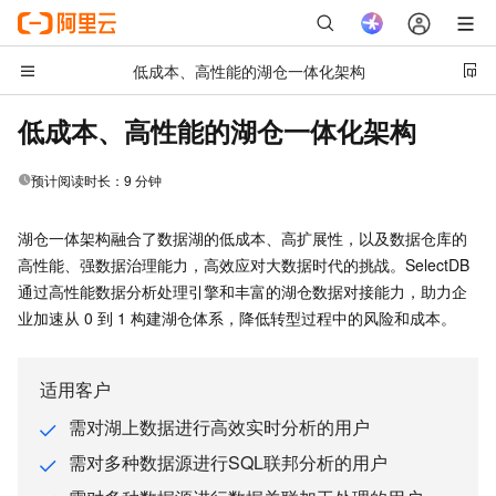
低成本、高性能的湖仓一体化架构
本页导读
低成本、高性能的湖仓一体化架构
通过 SelectDB 灵活对接各类数据湖、数据仓库、数据库，并
进行高性能实时分析处理
解决方案首页
预计阅读时长：
9
分钟
阿里云 SelectDB 方案对比 Trino/Presto 方案
AI
湖仓分析加速、湖仓数据处理和多源联邦分析三个典型场景基
湖仓一体架构融合了数据湖的低成本、高扩展性，以及数据仓库的
模型推理与调用
于 SelectDB 湖仓一体的最佳实践
高性能、强数据治理能力，高效应对大数据时代的挑战。SelectDB
模型训练与部署
技术方案的广泛应用场景
通过高性能数据分析处理引擎和丰富的湖仓数据对接能力，助力企
模型应用与工具
业加速从 0 到 1 构建湖仓体系，降低转型过程中的风险和成本。
阿里云为您提供云产品免费试用
互联网应用开发
网站搭建
适用客户
网站性能优化
需对湖上数据进行高效实时分析的用户
短视频与直播
需对多种数据源进行SQL联邦分析的用户
应用架构