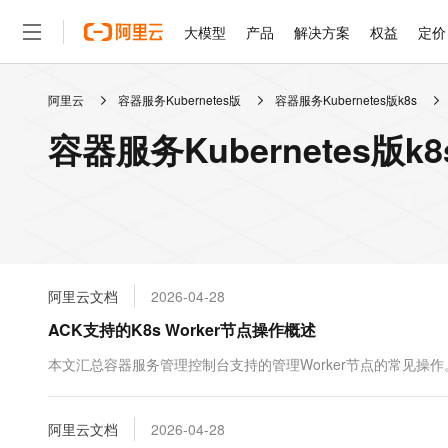
大模型
产品
解决方案
权益
定价
阿里云
容器服务Kubernetes版
容器服务Kubernetes版k8s
大模型
产品
解决方案
权益
定价
云市场
伙伴
服务
了解阿里云
精选产品
精选解决方案
普惠上云
产品定价
精选商城
成为销售伙伴
售前咨询
为什么选择阿里云
千问AI平台
容器服务Kubernetes版
了解云产品的定价详情
大模型服务平台百炼
睿译宝，AI翻译排版一
普惠上云 官方力荐
分销伙伴
在线服务
网站建设
什么是云计算
大
大模型服务与应用平台
上传文档即自动完成翻译和
云服务器38元/年起，超
咨询伙伴
多端小程序
技术领先
云上成本管理
售后服务
轻量应用服务器
GLM-5.2：长任务时代
官方推荐返现计划
大模型
精选产品
精选解决方案
Salesforce 国际版订阅
稳定可靠
管理和优化成本
推荐新用户得奖励，单订单
销售伙伴合作计划
自助服务
友盟天域
安全合规
人工智能与机器学习
AI
文本生成
云数据库 RDS
Hermes Agent，打造
云工开物
无影生态合作计划
在线服务
阿里云文档
2026-04-28
观测云
分析师报告
自主进化，持久记忆，越用
高校专属算力普惠，学生认
计算
互联网应用开发
Qwen3.8-Max
HOT
Salesforce On Alibaba C
工单服务
ACK支持的K8s Worker节点操作概述
智能体时代全能旗舰模型
Tuya 物联网平台阿里云
研究报告与白皮书
人工智能平台 PAI
快速拥有专属 OpenClaw
大模
Consulting Partner 合
大数据
容器
免费试用
短信专区
一站式AI开发、训练和推
本文汇总容器服务管理控制台支持的管理Worker节点的常见操
蓝凌 OA
Qwen3.7-Plus
AI 大模型销售与服务生
现代化应用
存储
天池大赛
能看、能想、能动手的多模
云解析DNS
解决方案免费试用 新老
电子合同
最高领取价值200元试用
安全
阿里云文档
网络与CDN
2026-04-28
AI 算法大赛
Qwen3-VL-Plus
畅捷通