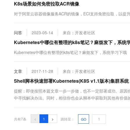
K8s场景如何免密拉取ACR镜像
10 分钟在聊天系统中增加
专有云
对于阿里云容器镜像服务ACR的镜像，ECI支持免密拉取，以提
问答
2023-05-14
来自：开发者社区
Kubernetes中哪位有整理的k8s笔记？麻烦发下，系统
Kubernetes中哪位有整理的k8s笔记？麻烦发下，系统学习下哦
文章
2017-11-28
来自：开发者社区
Shell脚本快速部署Kubernetes(K8S v1.1版本)集群系统
提醒：即使按照本篇文章一步一步做，也不一定部署成功。原因
中寻找解决办法。同时，相信你也会从脚本中获取到其他有价值的信息。 
master：192.168.1.150 minion01 : 192.168.1.151 容器网段：172.
共有7条
<
1
>
跳转至：
GO