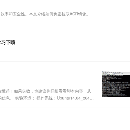
一个 AI 助手
超强辅助，Bol
即刻拥有 DeepSeek-R1 满血版
在企业官网、通讯软件中为客户提供 AI 客服
升效率和安全性。本文介绍如何免密拉取ACR镜像。
多种方案随心选，轻松解锁专属 DeepSeek
学习下哦
你懂得！如果失败，也建议你仔细看看脚本内容，从
实验环境： 操作系统：Ubuntu14.04_x64
17.1.0/24 minion02 ...