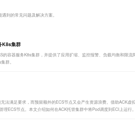
服务生态伙伴
视觉 Coding、空间感知、多模态思考等全面升级
1M上下文，专为长程任务能力而生
云工开物
企业应用
Works
Night Plan 支持 Qwen 3.8-Max
云原生大数据计算服务 MaxCompute
AI 办公
容器服务 Kub
NEW
Red Hat
30+ 款产品免费体验
Data Agent 驱动的一站式 Data+AI 开发治理平台
夜间 5 折，Qwen/Meoo/TokenPlan 客户专享
面向分析的企业级SaaS模式云数据仓库
AI智能应用
提供一站式管
科研合作
可能遇到的常见问题及解决方案。
ERP
堂（旗舰版）
SUSE
智能客服
AI 应用构建
大模型原生
CRM
防护产品
2个月
自动承接线索
建站小程序
Qoder
大模型服务平台百炼-应用模版
OA 办公系统
HOT
NEW
K8s集群
面向真实软件
个人版上线、团队版降价；千问3.8-Max首发发尝鲜
丰富多元化的应用模版和解决方案
力提升
财税管理
模板建站
EDAS的容器服务K8s集群，并提供了应用扩缩、监控报警、负载均衡和限流
万有无界
大模型服务平台百炼-智能体
400电话
定制建站
s集群。
的模型效果
灵活可视化地构建企业级 Agent
方案
广告营销
模板小程序
秒悟
人工智能平台 PAI
定制小程序
云端极速 AI 
新一代 AI 视频生成模型，深度适配广告营销等场景
AI Native 的算法工程平台，一站式完成建模、训练、推理服务部署
APP 开发
能无法满足要求，而预留额外的ECS节点又会产生资源浪费。借助ACK虚
建站系统
管理ECS节点。本文介绍如何在ACK托管集群中将Pod调度到ECI上运行
AI 应用
10分钟微调：让0.6B模型媲美235B模
多模态数据信
型
依托云原生高可用架构,实现Dify私有化部署
用1%尺寸在特定领域达到大模型90%以上效果