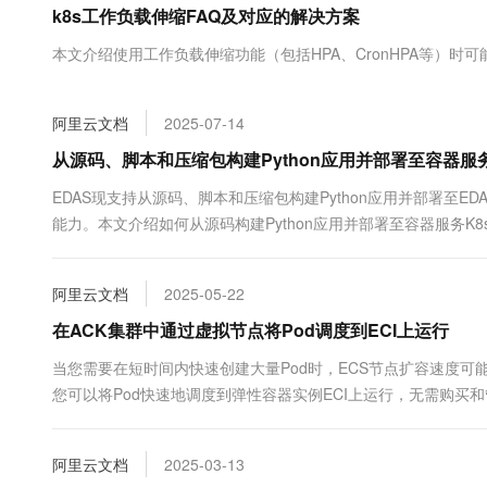
k8s工作负载伸缩FAQ及对应的解决方案
大数据开发治理平台 Data
AI 产品 免费试用
网络
安全
云开发大赛
Tableau 订阅
1亿+ 大模型 tokens 和 
本文介绍使用工作负载伸缩功能（包括HPA、CronHPA等）时
可观测
入门学习赛
中间件
AI空中课堂在线直播课
云防火墙
140+云产品 免费试用
大模型服务
上云与迁云
云原生的云上边界网络安全
产品新客免费试用，最长1
数据库
阿里云文档
2025-07-14
生态解决方案
千问AI平台-Token Plan
企业出海
大模型ACA认证体验
从源码、脚本和压缩包构建Python应用并部署至容器服务
大数据计算
助力企业全员 AI 认知与能
行业生态解决方案
政企业务
EDAS现支持从源码、脚本和压缩包构建Python应用并部署至
媒体服务
千问AI平台-模型体验
开发者生态解决方案
能力。本文介绍如何从源码构建Python应用并部署至容器服务K8
在线体验全尺寸、多种模态
企业服务与云通信
AI 开发和 AI 应用解决
Happy 系列大模型
域名与网站
阿里云文档
2025-05-22
在ACK集群中通过虚拟节点将Pod调度到ECI上运行
终端用户计算
当您需要在短时间内快速创建大量Pod时，ECS节点扩容速度可
Serverless
大模型解决方案
您可以将Pod快速地调度到弹性容器实例ECI上运行，无需购买和
开发工具
快速部署 Dify，高效搭建 
阿里云文档
2025-03-13
迁移与运维管理