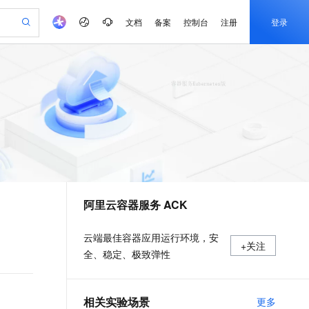
文档
备案
控制台
注册
登录
验
作计划
器
AI 活动
专业服务
服务伙伴合作计划
开发者社区
加入我们
产品动态
服务平台百炼
阿里云 OPC 创新助力计划
一站式生成采购清单，支持单品或批量购买
可编辑精美 PPT 文稿
S产品伙伴计划（繁花）
峰会
CS
造的大模型服务与应用开发平台
Agency Agents：拥有专属领域专家
AI 生产力先锋
Al MaaS 服务伙伴赋能合作
域名
博文
Careers
PolarDB Agentic Database
至高可申请百万元
 轻松生成专业的 PPT
开启高性价比 AI 编程新体验
弹性可伸缩的云计算服务
先锋实践拓展 AI 生产力的边界
发布
多领域专家智能体,一键组建 AI 虚拟交付团队
Token 补贴，五大权
计划
海大会
伙伴信用分合作计划
商标
问答
社会招聘
益加速 OPC 成功
帕鲁游戏服务器
SS
HappyHorse 打造一站式影视创作平台
飞天发布时刻
HOT
秒悟 Meoo CLI 支持一键部
划
备案
电子书
校园招聘
联机服务器，轻松开启游戏
视频创作，一键激活电商全链路生产力
稳定、安全、高性价比、高性能的云存储服务
所见，即是所愿
署项目至阿里云账号
可视化编排打通从文字构思到成片全链路闭环
更多支持
划
公司注册
镜像站
视频生成
语音识别与合成
 智能体与工作流应用
漫剧工坊：一站式动画创作平台
AI 实训营
Flink OSS 支持
合作伙伴培训与认证
阿里云容器服务 ACK
划
上云迁移
站生成，高效打造优质广告素材
全接入的云上超级电脑
通过阿里云百炼高效搭建AI应用,助力高效开发
快速生产连贯的高质量长漫剧
从基础到进阶，Agent 创客手把手教你
AssumeRole 角色自定义
e-1.1-T2V
Qwen3-TTS-Flash
lScope
我要反馈
查询合作伙伴
畅细腻的高质量视频
离线语音合成大模型，多语言方言自适应，低延迟高稳定
n Alibaba Cloud ISV 合作
代维服务
建企业门户网站
10 分钟搭建微信、支付宝小程序
百炼 Qwen3.7-Flash 系列模
云端最佳容器应用运行环境，安
+关注
创新加速
ope
登录合作伙伴管理后台
我要建议
站，无忧落地极速上线
以可视化方式快速构建移动和 PC 门户网站
国内短信简单易用，安全可靠，秒级触达，全球覆盖200+国家和地区。
高效部署网站，快速应用到小程序
型发布
全、稳定、极致弹性
e-1.1-I2V
Cosyvoice-V3-Flash
安全
畅自然，细节丰富
高表现力语音合成大模型，语音克隆听感自然
我要投诉
PolarDB
上云场景组合购
伴
Qoder CN V1.7.0 发布
漫剧创作，剧本、分镜、视频高效生成
100%兼容MySQL、PostgreSQL，兼容Oracle，支持集中和分布式
覆盖90%+业务场景，专享组合折扣价
2V
VPN
Fun-ASR
相关实验场景
更多