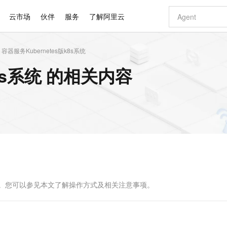
云市场
伙伴
服务
了解阿里云
容器服务Kubernetes版k8s系统
AI 特惠
数据与 API
成为产品伙伴
企业增值服务
最佳实践
价格计算器
AI 场景体
基础软件
产品伙伴合
阿里云认证
市场活动
配置报价
大模型
k8s系统 的相关内容
自助选配和估算价格
步到位
智启 AI 普惠权益
产品生态集成认证中心
企业支持计划
云上春晚
域名与网站
Qwen Audio：打造专属 AI 语音助手
千问官方 MaaS 平台，为开发者和 Agent 而生，新用户赠送 1 亿 + tokens 额度
一句话生成原生
AI Coding
阿里云Maa
2026 阿里云
云服务器 E
为企业打
数据集
Windows
大模型认证
模型
NEW
NEW
格式还原
值低价云产品抢先购
至高享 1亿+免费 tokens，加速 Al 应用落地
提供智能易用的域名与建站服务
Qwen-Audio-3.0-Realtime 端到端实时语音角色扮演
输入一句话想法,
智能编程，一键
安全可靠、
产品生态伙伴
专家技术服务
云上奥运之旅
弹性计算合作
阿里云中企出
手机三要素
宝塔 Linux
全部认证
价格优势
开源旗舰模型
即刻拥有 DeepSeek-V4-Pro
阿里云 OPC 创新助力计划
千问大模型
一键部署幻兽
AI 电商营销
对象存储 O
大模型
产品生态伙伴工作台
企业增值服务台
云栖战略参考
云存储合作计
云栖大会
身份实名认证
CentOS
训练营
推动算力普惠，释放技术红利
最高返9万
真正可用的 1M 上下文,一次完成代码全链路开发
快速构建应用程序和网站，即刻迈出上云第一步
轻松解锁专属 DeepSeek-V4-Pro
至高百万元 Token 补贴，加速一人公司成长
多元化、高性能、安全可靠的大模型服务
一键购买专属
从图文生成到
云上的中国
数据库合作计
活动全景
短信
Docker
图片和
自进化智能体
5 分钟轻松部署专属 QwenPaw
Token Plan 模型订阅计划
数字证书管理服务（原SSL证书）
高效搭建 AI
AI 广告创作
无影云电脑
企业成长
NEW
HOT
信息公告
看见新力量
云网络合作计
OCR 文字识别
JAVA
越聪明
证享300元代金券
全托管，含MySQL、PostgreSQL、SQL Server、MariaDB多引擎
Qwen3.8-Max 首发尝鲜，限时加量 10 倍，夜间低至2折
实现全站 HTTPS，呈现可信的 Web 访问
从聊天伙伴进化为能主动干活的本地数字员工
图文、视频一
随时随地安
Kimi-K3
HappyHors
NEW
魔搭 Mode
loud
服务实践
官网公告
Kimi 最新旗舰模型，长程编程与推理利器
让文字生成流
金融模力时刻
Salesforce O
版
发票查验
全能环境
Claude Code + GStack 打造工程团队
千问办公，限时限量积分加倍
Qoder
低代码高效构
AI 建站
短信服务
型
NEW
作计划
计划
创新中心
魔搭 ModelSc
健康状态
理服务
让AI从“聊天伙伴”进化为能干活的“数字员工”
安装技能 GStack，拥有专属 AI 工程团队
你的AI工作搭子，覆盖日常办公高频场景
面向真实软件的智能体编程平台
0 代码专业建
作。您可以参见本文了解操作方式及相关注意事项。
客户案例
天气预报查询
操作系统
Deepseek-v4-pro
HappyHors
态合作计划
态智能体模型
旗舰 MoE 大模型，百万上下文与顶尖推理能力
图生视频，流
同享
万小智 AI 建站低至 15元/月
Qoder CN
AI 短剧/漫剧
云原生数据库 
快递物流查询
WordPress
成为服务伙
高校合作
点，立即开启云上创新
覆盖公网/内网、递归/权威、移动APP等全场景解析服务
送.CN域名，送备案服务码
基于千问大模型等，支持代码智能生成、研发智能问答
AI助力短剧
GLM-5.2
Wan2.7-T
Ubuntu