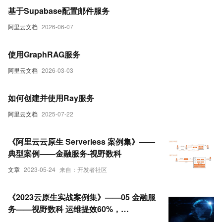
基于Supabase配置邮件服务
阿里云文档
2026-06-07
使用GraphRAG服务
阿里云文档
2026-03-03
如何创建并使用Ray服务
阿里云文档
2025-07-22
《阿里云云原生 Serverless 案例集》——
典型案例——金融服务-视野数科
文章
2023-05-24
来自：开发者社区
《2023云原生实战案例集》——05 金融服
务——视野数科 运维提效60%，
SAE+Jenkins打造云原生DevOps