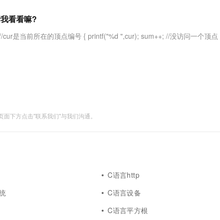
服务生态伙伴
视觉 Coding、空间感知、多模态思考等全面升级
1M上下文，专为长程任务能力而生
云工开物
企业应用
Works
Night Plan 支持 Qwen 3.8-Max
云原生大数据计算服务 MaxCompute
AI 办公
容器服务 Kub
NEW
Red Hat
帮我看看嘛?
30+ 款产品免费体验
Data Agent 驱动的一站式 Data+AI 开发治理平台
夜间 5 折，Qwen/Meoo/TokenPlan 客户专享
面向分析的企业级SaaS模式云数据仓库
AI智能应用
提供一站式管
科研合作
ERP
堂（旗舰版）
SUSE
s(int cur) //cur是当前所在的顶点编号 { printf("%d ",cur); sum++; //没访问一个
智能客服
AI 应用构建
大模型原生
CRM
防护产品
2个月
自动承接线索
建站小程序
Qoder
大模型服务平台百炼-应用模版
OA 办公系统
HOT
NEW
面向真实软件
个人版上线、团队版降价；千问3.8-Max首发发尝鲜
丰富多元化的应用模版和解决方案
力提升
财税管理
模板建站
万有无界
大模型服务平台百炼-智能体
400电话
定制建站
的模型效果
灵活可视化地构建企业级 Agent
面下方点击"联系我们"与我们沟通。
方案
广告营销
模板小程序
秒悟
人工智能平台 PAI
定制小程序
云端极速 AI 
新一代 AI 视频生成模型，深度适配广告营销等场景
AI Native 的算法工程平台，一站式完成建模、训练、推理服务部署
APP 开发
建站系统
C语言http
统
C语言设备
AI 应用
10分钟微调：让0.6B模型媲美235B模
多模态数据信
型
依托云原生高可用架构,实现Dify私有化部署
C语言平方根
用1%尺寸在特定领域达到大模型90%以上效果