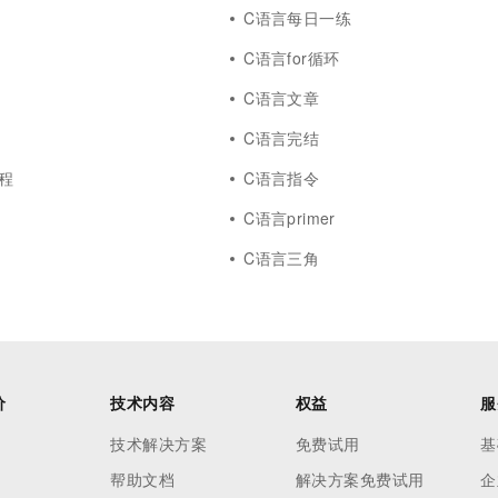
一个 AI 助手
超强辅助，Bol
C语言每日一练
即刻拥有 DeepSeek-R1 满血版
在企业官网、通讯软件中为客户提供 AI 客服
C语言for循环
多种方案随心选，轻松解锁专属 DeepSeek
C语言文章
C语言完结
程
C语言指令
C语言primer
C语言三角
价
技术内容
权益
服
技术解决方案
免费试用
基
帮助文档
解决方案免费试用
企