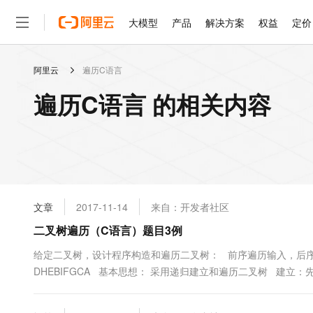
大模型
产品
解决方案
权益
定价
阿里云
遍历C语言
大模型
产品
解决方案
权益
定价
云市场
伙伴
服务
了解阿里云
精选产品
精选解决方案
普惠上云
产品定价
精选商城
成为销售伙伴
售前咨询
为什么选择阿里云
千问AI平台
遍历C语言 的相关内容
了解云产品的定价详情
大模型服务平台百炼
睿译宝，AI翻译排版一
普惠上云 官方力荐
分销伙伴
在线服务
网站建设
什么是云计算
大
大模型服务与应用平台
上传文档即自动完成翻译和
云服务器38元/年起，超
咨询伙伴
多端小程序
技术领先
云上成本管理
售后服务
轻量应用服务器
GLM-5.2：长任务时代
官方推荐返现计划
大模型
精选产品
精选解决方案
Salesforce 国际版订阅
稳定可靠
管理和优化成本
推荐新用户得奖励，单订单
销售伙伴合作计划
自助服务
友盟天域
安全合规
人工智能与机器学习
AI
文本生成
云数据库 RDS
Hermes Agent，打造
云工开物
无影生态合作计划
在线服务
文章
2017-11-14
来自：开发者社区
观测云
分析师报告
自主进化，持久记忆，越用
高校专属算力普惠，学生认
计算
互联网应用开发
Qwen3.8-Max
HOT
Salesforce On Alibaba C
工单服务
二叉树遍历（C语言）题目3例
智能体时代全能旗舰模型
Tuya 物联网平台阿里云
研究报告与白皮书
人工智能平台 PAI
快速拥有专属 OpenClaw
大模
Consulting Partner 合
大数据
容器
免费试用
短信专区
一站式AI开发、训练和推
给定二叉树，设计程序构造和遍历二叉树： 前序遍历输入，后序遍历输出
蓝凌 OA
Qwen3.7-Plus
AI 大模型销售与服务生
现代化应用
DHEBIFGCA 基本思想： 采用递归建立和遍历二叉树 建立：先建
存储
天池大赛
能看、能想、能动手的多模
云解析DNS
解决方案免费试用 新老
电子合同
最高领取价值200元试用
安全
网络与CDN
AI 算法大赛
Qwen3-VL-Plus
畅捷通