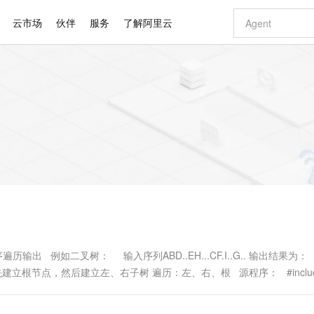
云市场
伙伴
服务
了解阿里云
AI 特惠
数据与 API
成为产品伙伴
企业增值服务
最佳实践
价格计算器
AI 场景体
基础软件
产品伙伴合
阿里云认证
市场活动
配置报价
大模型
自助选配和估算价格
步到位
智启 AI 普惠权益
产品生态集成认证中心
企业支持计划
云上春晚
域名与网站
Qwen Audio：打造专属 AI 语音助手
千问官方 MaaS 平台，为开发者和 Agent 而生，新用户赠送 1 亿 + tokens 额度
一句话生成原生
AI Coding
阿里云Maa
2026 阿里云
云服务器 E
为企业打
数据集
Windows
大模型认证
模型
NEW
NEW
格式还原
值低价云产品抢先购
至高享 1亿+免费 tokens，加速 Al 应用落地
提供智能易用的域名与建站服务
Qwen-Audio-3.0-Realtime 端到端实时语音角色扮演
输入一句话想法,
智能编程，一键
安全可靠、
产品生态伙伴
专家技术服务
云上奥运之旅
弹性计算合作
阿里云中企出
手机三要素
宝塔 Linux
全部认证
价格优势
开源旗舰模型
即刻拥有 DeepSeek-V4-Pro
阿里云 OPC 创新助力计划
千问大模型
一键部署幻兽
AI 电商营销
对象存储 O
大模型
产品生态伙伴工作台
企业增值服务台
云栖战略参考
云存储合作计
云栖大会
身份实名认证
CentOS
训练营
推动算力普惠，释放技术红利
最高返9万
真正可用的 1M 上下文,一次完成代码全链路开发
快速构建应用程序和网站，即刻迈出上云第一步
轻松解锁专属 DeepSeek-V4-Pro
至高百万元 Token 补贴，加速一人公司成长
多元化、高性能、安全可靠的大模型服务
一键购买专属
从图文生成到
云上的中国
数据库合作计
活动全景
短信
Docker
图片和
自进化智能体
5 分钟轻松部署专属 QwenPaw
Token Plan 模型订阅计划
数字证书管理服务（原SSL证书）
高效搭建 AI
AI 广告创作
无影云电脑
企业成长
NEW
HOT
信息公告
看见新力量
云网络合作计
OCR 文字识别
JAVA
越聪明
证享300元代金券
全托管，含MySQL、PostgreSQL、SQL Server、MariaDB多引擎
Qwen3.8-Max 首发尝鲜，限时加量 10 倍，夜间低至2折
实现全站 HTTPS，呈现可信的 Web 访问
从聊天伙伴进化为能主动干活的本地数字员工
图文、视频一
随时随地安
Kimi-K3
HappyHors
NEW
魔搭 Mode
loud
服务实践
官网公告
Kimi 最新旗舰模型，长程编程与推理利器
让文字生成流
金融模力时刻
Salesforce O
版
发票查验
全能环境
Claude Code + GStack 打造工程团队
千问办公，限时限量积分加倍
Qoder
低代码高效构
AI 建站
短信服务
型
NEW
作计划
计划
创新中心
魔搭 ModelSc
健康状态
理服务
让AI从“聊天伙伴”进化为能干活的“数字员工”
安装技能 GStack，拥有专属 AI 工程团队
你的AI工作搭子，覆盖日常办公高频场景
面向真实软件的智能体编程平台
0 代码专业建
 例如二叉树： 输入序列ABD..EH...CF.I..G.. 输出结果为：
客户案例
天气预报查询
操作系统
Deepseek-v4-pro
HappyHors
态合作计划
立根节点，然后建立左、右子树 遍历：左、右、根 源程序： #include&
态智能体模型
旗舰 MoE 大模型，百万上下文与顶尖推理能力
图生视频，流
同享
万小智 AI 建站低至 15元/月
Qoder CN
AI 短剧/漫剧
云原生数据库 
快递物流查询
WordPress
成为服务伙
高校合作
点，立即开启云上创新
覆盖公网/内网、递归/权威、移动APP等全场景解析服务
送.CN域名，送备案服务码
基于千问大模型等，支持代码智能生成、研发智能问答
AI助力短剧
GLM-5.2
Wan2.7-T
Ubuntu