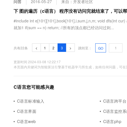
问答
2016-05-27
来自：开发者社区
大数据开发治理平台 Data
AI 产品 免费试用
网络
安全
云开发大赛
Tableau 订阅
下 图的遍历（c语言） 程序没有访问完就结束了，可以
1亿+ 大模型 tokens 和 
可观测
入门学习赛
中间件
AI空中课堂在线直播课
#include int e[101][101],book[101],i,sum,j,n,m; void df
云防火墙
140+云产品 免费试用
大模型服务
就加1 if(sum == n) return; //所有的顶点都已经访问过则...
上云与迁云
云原生的云上边界网络安全
产品新客免费试用，最长1
数据库
生态解决方案
千问AI平台-Token Plan
企业出海
大模型ACA认证体验
大数据计算
助力企业全员 AI 认知与能
行业生态解决方案
共有22条
<
1
2
3
>
跳转至：
GO
政企业务
媒体服务
千问AI平台-模型体验
开发者生态解决方案
在线体验全尺寸、多种模态
更新时间 2024-03-08 12:22:17
企业服务与云通信
本页面内关键词为智能算法引擎基于机器学习所生成，如有任何问题，可在页
AI 开发和 AI 应用解决
Happy 系列大模型
域名与网站
C语言您可能感兴趣
终端用户计算
Serverless
大模型解决方案
C语言标准输入
C语言跨平台
开发工具
C语言界面
C语言监控系
快速部署 Dify，高效搭建 
迁移与运维管理
C语言web
C语言php