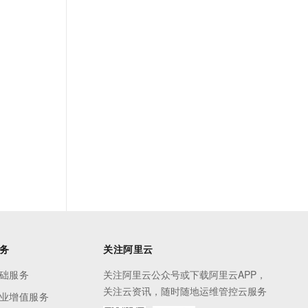
t.diy 一步搞定创意建站
构建大模型应用的安全防护体系
通过自然语言交互简化开发流程,全栈开发支持
通过阿里云安全产品对 AI 应用进行安全防护
务
关注阿里云
础服务
关注阿里云公众号或下载阿里云APP，
关注云资讯，随时随地运维管控云服务
业增值服务