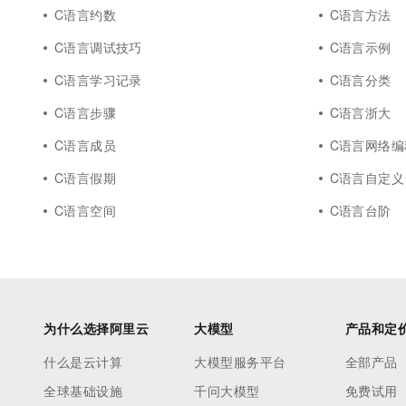
10 分钟在聊天系统中增加
C语言约数
C语言方法
专有云
C语言调试技巧
C语言示例
C语言学习记录
C语言分类
C语言步骤
C语言浙大
C语言成员
C语言网络编
C语言假期
C语言自定义
C语言空间
C语言台阶
为什么选择阿里云
大模型
产品和定
什么是云计算
大模型服务平台
全部产品
全球基础设施
千问大模型
免费试用