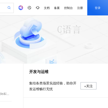
文档
备案
控制台
注册
登录
验
作计划
器
AI 活动
专业服务
服务伙伴合作计划
开发者社区
加入我们
产品动态
服务平台百炼
阿里云 OPC 创新助力计划
一站式生成采购清单，支持单品或批量购买
可编辑精美 PPT 文稿
S产品伙伴计划（繁花）
峰会
CS
造的大模型服务与应用开发平台
Agency Agents：拥有专属领域专家
AI 生产力先锋
Al MaaS 服务伙伴赋能合作
域名
博文
Careers
PolarDB Agentic Database
至高可申请百万元
 轻松生成专业的 PPT
开启高性价比 AI 编程新体验
弹性可伸缩的云计算服务
先锋实践拓展 AI 生产力的边界
发布
多领域专家智能体,一键组建 AI 虚拟交付团队
Token 补贴，五大权
计划
海大会
伙伴信用分合作计划
商标
问答
社会招聘
益加速 OPC 成功
帕鲁游戏服务器
SS
HappyHorse 打造一站式影视创作平台
飞天发布时刻
HOT
秒悟 Meoo CLI 支持一键部
划
备案
电子书
校园招聘
联机服务器，轻松开启游戏
视频创作，一键激活电商全链路生产力
稳定、安全、高性价比、高性能的云存储服务
所见，即是所愿
署项目至阿里云账号
可视化编排打通从文字构思到成片全链路闭环
更多支持
划
公司注册
镜像站
视频生成
语音识别与合成
 智能体与工作流应用
漫剧工坊：一站式动画创作平台
AI 实训营
Flink OSS 支持
合作伙伴培训与认证
开发与运维
划
上云迁移
站生成，高效打造优质广告素材
全接入的云上超级电脑
通过阿里云百炼高效搭建AI应用,助力高效开发
快速生产连贯的高质量长漫剧
从基础到进阶，Agent 创客手把手教你
AssumeRole 角色自定义
e-1.1-T2V
Qwen3-TTS-Flash
lScope
我要反馈
查询合作伙伴
畅细腻的高质量视频
离线语音合成大模型，多语言方言自适应，低延迟高稳定
n Alibaba Cloud ISV 合作
代维服务
建企业门户网站
10 分钟搭建微信、支付宝小程序
百炼 Qwen3.7-Flash 系列模
集结各类场景实战经验，助你开
+关注
创新加速
ope
登录合作伙伴管理后台
我要建议
站，无忧落地极速上线
以可视化方式快速构建移动和 PC 门户网站
国内短信简单易用，安全可靠，秒级触达，全球覆盖200+国家和地区。
高效部署网站，快速应用到小程序
型发布
发运维畅行无忧
e-1.1-I2V
Cosyvoice-V3-Flash
l...
安全
畅自然，细节丰富
高表现力语音合成大模型，语音克隆听感自然
我要投诉
PolarDB
上云场景组合购
伴
Qoder CN V1.7.0 发布
漫剧创作，剧本、分镜、视频高效生成
100%兼容MySQL、PostgreSQL，兼容Oracle，支持集中和分布式
覆盖90%+业务场景，专享组合折扣价
2V
VPN
Fun-ASR