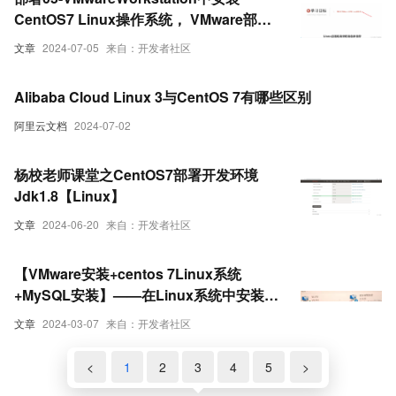
CentOS7 Linux操作系统， VMware部署
CentOS系统第一步，下载Linux系统，/不
文章
2024-07-05
来自：开发者社区
要忘， CentOS -7-x86_64-DVD
Alibaba Cloud Linux 3与CentOS 7有哪些区别
阿里云文档
2024-07-02
杨校老师课堂之CentOS7部署开发环境
Jdk1.8【Linux】
文章
2024-06-20
来自：开发者社区
【VMware安装+centos 7Linux系统
+MySQL安装】——在Linux系统中安装
MySQL步骤，以及遇见的各种问题（如：
文章
2024-03-07
来自：开发者社区
vm两个虚拟网卡消失、vm网络适配器有
感叹号等等）
<
1
2
3
4
5
>