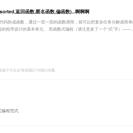
服务生态伙伴
视觉 Coding、空间感知、多模态思考等全面升级
1M上下文，专为长程任务能力而生
云工开物
企业应用
Works
Night Plan 支持 Qwen 3.8-Max
云原生大数据计算服务 MaxCompute
AI 办公
容器服务 Kub
NEW
Red Hat
,sorted,返回函数,匿名函数,偏函数)...啊啊啊
30+ 款产品免费体验
Data Agent 驱动的一站式 Data+AI 开发治理平台
夜间 5 折，Qwen/Meoo/TokenPlan 客户专享
面向分析的企业级SaaS模式云数据仓库
AI智能应用
提供一站式管
科研合作
ERP
堂（旗舰版）
SUSE
大段代码拆成函数，通过一层一层的函数调用，就可以把复杂任务分解成简单
智能客服
AI 应用构建
大模型原生
CRM
的程序设计的基本单元。 而函数式编程（请注意多了一个“式”字）——
防护产品
2个月
自动承接线索
程序设计，但其思想更接近数学计算。 我们首先要搞明白计算机（Compu....
建站小程序
Qoder
大模型服务平台百炼-应用模版
OA 办公系统
HOT
NEW
面向真实软件
个人版上线、团队版降价；千问3.8-Max首发发尝鲜
丰富多元化的应用模版和解决方案
力提升
财税管理
模板建站
万有无界
大模型服务平台百炼-智能体
400电话
定制建站
的模型效果
灵活可视化地构建企业级 Agent
面下方点击"联系我们"与我们沟通。
方案
广告营销
模板小程序
秒悟
人工智能平台 PAI
定制小程序
云端极速 AI 
新一代 AI 视频生成模型，深度适配广告营销等场景
AI Native 的算法工程平台，一站式完成建模、训练、推理服务部署
APP 开发
建站系统
数式编程范式
AI 应用
10分钟微调：让0.6B模型媲美235B模
多模态数据信
型
依托云原生高可用架构,实现Dify私有化部署
用1%尺寸在特定领域达到大模型90%以上效果