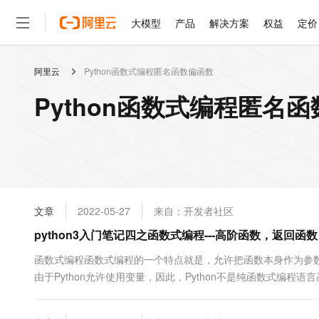
大模型
产品
解决方案
权益
定价
阿里云
Python函数式编程匿名函数偏函数
大模型
产品
解决方案
权益
定价
云市场
伙伴
服务
了解阿里云
精选产品
精选解决方案
普惠上云
产品定价
精选商城
成为销售伙伴
售前咨询
为什么选择阿里云
千问AI平台
Python函数式编程匿名
了解云产品的定价详情
大模型服务平台百炼
睿译宝，AI翻译排版一
普惠上云 官方力荐
分销伙伴
在线服务
网站建设
什么是云计算
大
大模型服务与应用平台
上传文档即自动完成翻译和
云服务器38元/年起，超
咨询伙伴
多端小程序
技术领先
云上成本管理
售后服务
轻量应用服务器
GLM-5.2：长任务时代
官方推荐返现计划
大模型
精选产品
精选解决方案
Salesforce 国际版订阅
稳定可靠
管理和优化成本
推荐新用户得奖励，单订单
销售伙伴合作计划
自助服务
友盟天域
安全合规
人工智能与机器学习
AI
文本生成
云数据库 RDS
Hermes Agent，打造
云工开物
无影生态合作计划
在线服务
文章
2022-05-27
来自：开发者社区
观测云
分析师报告
自主进化，持久记忆，越用
高校专属算力普惠，学生认
计算
互联网应用开发
Qwen3.8-Max
HOT
Salesforce On Alibaba C
工单服务
python3入门笔记四之函数式编程---高阶函数，返回
智能体时代全能旗舰模型
Tuya 物联网平台阿里云
研究报告与白皮书
人工智能平台 PAI
快速拥有专属 OpenClaw
大模
Consulting Partner 合
大数据
容器
免费试用
短信专区
一站式AI开发、训练和推
函数式编程函数式编程的一个特点就是，允许把函数本身作为参数传
蓝凌 OA
Qwen3.7-Plus
AI 大模型销售与服务生
现代化应用
由于Python允许使用变量，因此，Python不是纯函数式编程语言高阶
存储
天池大赛
能看、能想、能动手的多模
云解析DNS
解决方案免费试用 新老
电子合同
赋值给变量 x=abs x(-10) #10函数名也是变量 abs = 10 abs(-....
最高领取价值200元试用
安全
网络与CDN
AI 算法大赛
Qwen3-VL-Plus
畅捷通