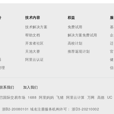
价
技术内容
权益
服
技术解决方案
免费试用
基
帮助文档
解决方案免费试用
企
开发者社区
高校计划
迁
天池大赛
推荐返现计划
官
器
阿里云认证
健
管理
信
联系我们
加入我们
巴国际交易市场
1688
阿里妈妈
飞猪
阿里云计算
万网
高德
UC
：
浙B2-20080101
域名注册服务机构许可：
浙D3-20210002