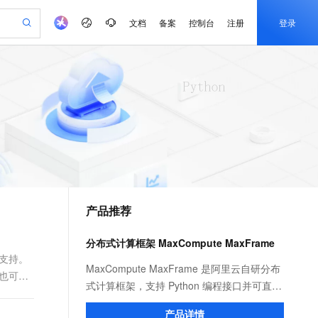
文档
备案
控制台
注册
登录
验
作计划
器
AI 活动
专业服务
服务伙伴合作计划
开发者社区
加入我们
产品动态
服务平台百炼
阿里云 OPC 创新助力计划
一站式生成采购清单，支持单品或批量购买
可编辑精美 PPT 文稿
S产品伙伴计划（繁花）
峰会
CS
造的大模型服务与应用开发平台
Agency Agents：拥有专属领域专家
AI 生产力先锋
Al MaaS 服务伙伴赋能合作
域名
博文
Careers
PolarDB Agentic Database
至高可申请百万元
 轻松生成专业的 PPT
开启高性价比 AI 编程新体验
弹性可伸缩的云计算服务
先锋实践拓展 AI 生产力的边界
发布
多领域专家智能体,一键组建 AI 虚拟交付团队
Token 补贴，五大权
计划
海大会
伙伴信用分合作计划
商标
问答
社会招聘
益加速 OPC 成功
帕鲁游戏服务器
SS
HappyHorse 打造一站式影视创作平台
飞天发布时刻
HOT
秒悟 Meoo CLI 支持一键部
划
备案
电子书
校园招聘
联机服务器，轻松开启游戏
视频创作，一键激活电商全链路生产力
稳定、安全、高性价比、高性能的云存储服务
所见，即是所愿
署项目至阿里云账号
可视化编排打通从文字构思到成片全链路闭环
更多支持
划
公司注册
镜像站
视频生成
语音识别与合成
 智能体与工作流应用
漫剧工坊：一站式动画创作平台
AI 实训营
Flink OSS 支持
合作伙伴培训与认证
产品推荐
划
上云迁移
站生成，高效打造优质广告素材
全接入的云上超级电脑
通过阿里云百炼高效搭建AI应用,助力高效开发
快速生产连贯的高质量长漫剧
从基础到进阶，Agent 创客手把手教你
AssumeRole 角色自定义
e-1.1-T2V
Qwen3-TTS-Flash
lScope
我要反馈
查询合作伙伴
畅细腻的高质量视频
离线语音合成大模型，多语言方言自适应，低延迟高稳定
n Alibaba Cloud ISV 合作
代维服务
建企业门户网站
10 分钟搭建微信、支付宝小程序
分布式计算框架 MaxCompute MaxFrame
百炼 Qwen3.7-Flash 系列模
创新加速
ope
登录合作伙伴管理后台
我要建议
站，无忧落地极速上线
以可视化方式快速构建移动和 PC 门户网站
国内短信简单易用，安全可靠，秒级触达，全球覆盖200+国家和地区。
高效部署网站，快速应用到小程序
型发布
分支持。
e-1.1-I2V
Cosyvoice-V3-Flash
MaxCompute MaxFrame 是阿里云自研分布
身也可以
安全
畅自然，细节丰富
高表现力语音合成大模型，语音克隆听感自然
我要投诉
PolarDB
式计算框架，支持 Python 编程接口并可直接
上云场景组合购
伴
Qoder CN V1.7.0 发布
漫剧创作，剧本、分镜、视频高效生成
100%兼容MySQL、PostgreSQL，兼容Oracle，支持集中和分布式
覆盖90%+业务场景，专享组合折扣价
使用 MaxCompute 计算资源及数据接口，与
2V
VPN
Fun-ASR
产品详情