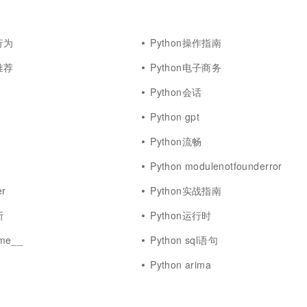
一个 AI 助手
超强辅助，Bol
即刻拥有 DeepSeek-R1 满血版
在企业官网、通讯软件中为客户提供 AI 客服
多种方案随心选，轻松解锁专属 DeepSeek
行为
Python操作指南
推荐
Python电子商务
Python会话
Python gpt
Python流畅
Python modulenotfounderror
er
Python实战指南
斯
Python运行时
me__
Python sql语句
Python arima