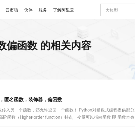
云市场
伙伴
服务
了解阿里云
AI 特惠
数据与 API
成为产品伙伴
企业增值服务
最佳实践
价格计算器
AI 场景体
基础软件
产品伙伴合
阿里云认证
市场活动
配置报价
大模型
函数偏函数 的相关内容
自助选配和估算价格
步到位
智启 AI 普惠权益
产品生态集成认证中心
企业支持计划
云上春晚
域名与网站
Qwen Audio：打造专属 AI 语音助手
千问官方 MaaS 平台，为开发者和 Agent 而生，新用户赠送 1 亿 + tokens 额度
一句话生成原生
AI Coding
阿里云Maa
2026 阿里云
云服务器 E
为企业打
数据集
Windows
大模型认证
模型
NEW
NEW
格式还原
值低价云产品抢先购
至高享 1亿+免费 tokens，加速 Al 应用落地
提供智能易用的域名与建站服务
Qwen-Audio-3.0-Realtime 端到端实时语音角色扮演
输入一句话想法,
智能编程，一键
安全可靠、
产品生态伙伴
专家技术服务
云上奥运之旅
弹性计算合作
阿里云中企出
手机三要素
宝塔 Linux
全部认证
价格优势
开源旗舰模型
即刻拥有 DeepSeek-V4-Pro
阿里云 OPC 创新助力计划
千问大模型
一键部署幻兽
AI 电商营销
对象存储 O
大模型
产品生态伙伴工作台
企业增值服务台
云栖战略参考
云存储合作计
云栖大会
身份实名认证
CentOS
训练营
推动算力普惠，释放技术红利
最高返9万
真正可用的 1M 上下文,一次完成代码全链路开发
快速构建应用程序和网站，即刻迈出上云第一步
轻松解锁专属 DeepSeek-V4-Pro
至高百万元 Token 补贴，加速一人公司成长
多元化、高性能、安全可靠的大模型服务
一键购买专属
从图文生成到
云上的中国
数据库合作计
活动全景
短信
Docker
图片和
自进化智能体
5 分钟轻松部署专属 QwenPaw
Token Plan 模型订阅计划
数字证书管理服务（原SSL证书）
高效搭建 AI
AI 广告创作
无影云电脑
企业成长
NEW
HOT
信息公告
看见新力量
云网络合作计
OCR 文字识别
JAVA
越聪明
证享300元代金券
全托管，含MySQL、PostgreSQL、SQL Server、MariaDB多引擎
Qwen3.8-Max 首发尝鲜，限时加量 10 倍，夜间低至2折
实现全站 HTTPS，呈现可信的 Web 访问
从聊天伙伴进化为能主动干活的本地数字员工
图文、视频一
随时随地安
Kimi-K3
HappyHors
NEW
魔搭 Mode
loud
服务实践
官网公告
函数，匿名函数，装饰器，偏函数
Kimi 最新旗舰模型，长程编程与推理利器
让文字生成流
金融模力时刻
Salesforce O
版
发票查验
全能环境
Claude Code + GStack 打造工程团队
千问办公，限时限量积分加倍
Qoder
低代码高效构
AI 建站
短信服务
型
NEW
作计划
计划
创新中心
魔搭 ModelSc
健康状态
理服务
让AI从“聊天伙伴”进化为能干活的“数字员工”
安装技能 GStack，拥有专属 AI 工程团队
你的AI工作搭子，覆盖日常办公高频场景
面向真实软件的智能体编程平台
0 代码专业建
入另一个函数，还允许返回一个函数！ Python对函数式编程提供部
客户案例
天气预报查询
操作系统
Deepseek-v4-pro
HappyHors
态合作计划
函数（Higher-order function）特点：变量可以指向函数 即 函数本
态智能体模型
旗舰 MoE 大模型，百万上下文与顶尖推理能力
图生视频，流
同享
万小智 AI 建站低至 15元/月
Qoder CN
AI 短剧/漫剧
云原生数据库 
快递物流查询
WordPress
成为服务伙
高校合作
点，立即开启云上创新
覆盖公网/内网、递归/权威、移动APP等全场景解析服务
送.CN域名，送备案服务码
基于千问大模型等，支持代码智能生成、研发智能问答
AI助力短剧
GLM-5.2
Wan2.7-T
Ubuntu