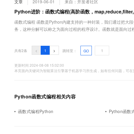
文章
2019-06-01
来自：开发者社区
大数据开发治理平台 Data
AI 产品 免费试用
网络
安全
云开发大赛
Tableau 订阅
Python进阶：函数式编程(高阶函数，map,reduce,filter
1亿+ 大模型 tokens 和 
可观测
入门学习赛
中间件
AI空中课堂在线直播课
函数式编程 函数是Python内建支持的一种封装，我们通过把
云防火墙
140+云产品 免费试用
大模型服务
务，这种分解可以称之为面向过程的程序设计。函数就是面向过程
上云与迁云
云原生的云上边界网络安全
产品新客免费试用，最长1
数据库
Functional Programming，虽然也可以归结到面向过程的
生态解决方案
千问AI平台-Token Plan
企业出海
大模型ACA认证体验
大数据计算
助力企业全员 AI 认知与能
行业生态解决方案
共有2条
<
1
>
跳转至：
GO
政企业务
媒体服务
千问AI平台-模型体验
开发者生态解决方案
在线体验全尺寸、多种模态
更新时间 2024-08-08 15:02:00
企业服务与云通信
本页面内关键词为智能算法引擎基于机器学习所生成，如有任何问题，可在页
AI 开发和 AI 应用解决
Happy 系列大模型
域名与网站
终端用户计算
Python函数式编程相关内容
Serverless
大模型解决方案
函数式编程Python
Python函
开发工具
快速部署 Dify，高效搭建 
迁移与运维管理