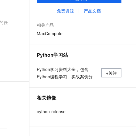
MaxCompute Notebook、镜像管理等功能共
文戏情感细腻自然，动作戏激烈拳拳到肉，实现更强表演能力
支持中英文自由切换，具备更强的噪声鲁棒性
ernetes 版 ACK
云聚AI 严选权益
云安全中心 AI BAS 智能自动
SSL 证书
同构成 MaxCompute 完整 Python 开发生
免费资源
产品文档
，一键激活高效办公新体验
理容器应用的 K8s 服务
精选AI产品，从模型到应用全链提效
化模拟渗透攻击产品发布
态。
堡垒机
的任
AI 用量加速计划
DataWorks ChatBI 会话支持
相关产品
应用
防火墙
、识别商机，让客服更高效、服务更出色。
新老同享，达量后返
上传临时文件分析
MaxCompute
千问办公
主机安全
NEW
的智能体编程平台
一站式AI生产力平台
Python学习站
AI 应用及服务市场
伶鹊
企业级人与Agent协作平台，接入和调度多个数字员工
智能客服平台，对话机器人、对话分析、智能外呼
Python学习资料大全，包含
AI 应用
+关注
Python编程学习、实战案例分
大模型服务平台百炼 - 全妙
大模型
应用创作平台
享、开发者必知词条等内容。
多模态内容创作工具，已接入 DeepSeek
自然语言处理
相关镜像
数据标注
python-release
机器学习
息提取
与 AI 智能体进行实时音视频通话
从文本、图片、视频中提取结构化的属性信息
构建支持视频理解的 AI 音视频实时通话应用