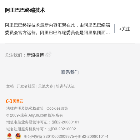
阿里巴巴终端技术
阿里巴巴终端技术最新内容汇聚在此，由阿里巴巴终端
+关注
委员会官方运营。阿里巴巴终端委员会是阿里集团面向
前端、客户端的虚拟技术组织。我们的愿景是着眼用户
体验前沿、技术创新引领业界，将面向未来，制定技术
关注我们：
策略和目标并落地执行，推动终端技术发展，帮助工程
新浪微博
师成长，打造顶级的终端体验。同时我们运营着阿里巴
巴终端域的官方公众号：阿里巴巴终端技术，欢迎关
联系我们
注。
文档
|
开发者社区
|
天池大赛
|
培训与认证
法律声明及隐私权政策
|
Cookies政策
© 2009-现在 Aliyun.com 版权所有
增值电信业务经营许可证：
浙B2-20080101
域名注册服务机构许可：
浙D3-20210002
浙公网安备 33010602009975号
浙B2-20080101-4