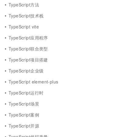
TypeScript方法
TypeScript技术栈
TypeScript vite
TypeScript应用程序
TypeScript联合类型
TypeScript项目搭建
TypeScript企业级
TypeScript element-plus
TypeScript运行时
TypeScript场景
TypeScript案例
TypeScript开源
TypeScript代码质量