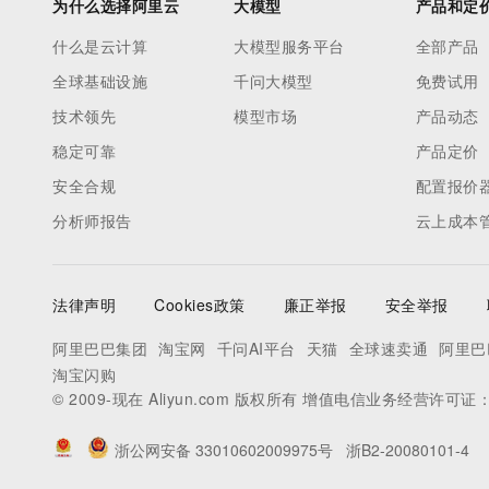
为什么选择阿里云
大模型
产品和定
什么是云计算
大模型服务平台
全部产品
全球基础设施
千问大模型
免费试用
技术领先
模型市场
产品动态
稳定可靠
产品定价
安全合规
配置报价
分析师报告
云上成本
法律声明
Cookies政策
廉正举报
安全举报
阿里巴巴集团
淘宝网
千问AI平台
天猫
全球速卖通
阿里巴
淘宝闪购
© 2009-现在 Aliyun.com 版权所有 增值电信业务经营许可证
浙公网安备 33010602009975号
浙B2-20080101-4