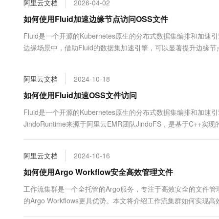
阿里云文档
2026-04-02
大数据开发治理平台 Data
AI 产品 免费试用
网络
安全
云开发大赛
Tableau 订阅
如何使用Fluid加速边缘节点访问OSS文件
1亿+ 大模型 tokens 和 
可观测
入门学习赛
中间件
AI空中课堂在线直播课
Fluid是一个开源的Kubernetes原生的分布式数据集编排
云防火墙
140+云产品 免费试用
大模型服务
边缘场景中，借助Fluid的数据集加速引擎，可以显著提升边缘节点访
上云与迁云
云原生的云上边界网络安全
产品新客免费试用，最长1
数据库
能。
生态解决方案
千问AI平台-Token Plan
企业出海
大模型ACA认证体验
大数据计算
阿里云文档
2024-10-18
助力企业全员 AI 认知与能
行业生态解决方案
政企业务
媒体服务
千问AI平台-模型体验
如何使用Fluid加速OSS文件访问
开发者生态解决方案
在线体验全尺寸、多种模态
企业服务与云通信
Fluid是一个开源的Kubernetes原生的分布式数据集编排
AI 开发和 AI 应用解决
JindoRuntime来源于阿里云EMR团队JindoFS，是基于C+
Happy 系列大模型
域名与网站
调度JindoRuntime实现数据集的可见性、弹性伸缩和数据迁移。
终端用户计算
阿里云文档
2024-10-16
Serverless
如何使用Argo Workflow安全高效管理文件
大模型解决方案
工作流集群是一个全托管的Argo服务，专注于高效安全的文件
开发工具
快速部署 Dify，高效搭建 
的Argo Workflows更具优势。本文将介绍工作流集群如何实
迁移与运维管理