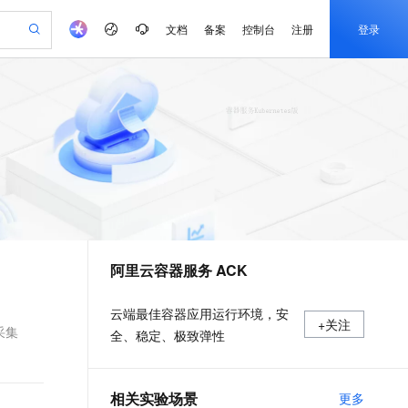
文档
备案
控制台
注册
登录
验
作计划
器
AI 活动
专业服务
服务伙伴合作计划
开发者社区
加入我们
产品动态
服务平台百炼
阿里云 OPC 创新助力计划
一站式生成采购清单，支持单品或批量购买
可编辑精美 PPT 文稿
S产品伙伴计划（繁花）
峰会
CS
造的大模型服务与应用开发平台
Agency Agents：拥有专属领域专家
AI 生产力先锋
Al MaaS 服务伙伴赋能合作
域名
博文
Careers
PolarDB Agentic Database
至高可申请百万元
 轻松生成专业的 PPT
开启高性价比 AI 编程新体验
弹性可伸缩的云计算服务
先锋实践拓展 AI 生产力的边界
发布
多领域专家智能体,一键组建 AI 虚拟交付团队
Token 补贴，五大权
计划
海大会
伙伴信用分合作计划
商标
问答
社会招聘
益加速 OPC 成功
帕鲁游戏服务器
SS
HappyHorse 打造一站式影视创作平台
飞天发布时刻
HOT
秒悟 Meoo CLI 支持一键部
划
备案
电子书
校园招聘
联机服务器，轻松开启游戏
视频创作，一键激活电商全链路生产力
稳定、安全、高性价比、高性能的云存储服务
所见，即是所愿
署项目至阿里云账号
可视化编排打通从文字构思到成片全链路闭环
更多支持
划
公司注册
镜像站
视频生成
语音识别与合成
 智能体与工作流应用
漫剧工坊：一站式动画创作平台
AI 实训营
Flink OSS 支持
合作伙伴培训与认证
阿里云容器服务 ACK
划
上云迁移
站生成，高效打造优质广告素材
全接入的云上超级电脑
通过阿里云百炼高效搭建AI应用,助力高效开发
快速生产连贯的高质量长漫剧
从基础到进阶，Agent 创客手把手教你
AssumeRole 角色自定义
e-1.1-T2V
Qwen3-TTS-Flash
lScope
我要反馈
查询合作伙伴
畅细腻的高质量视频
离线语音合成大模型，多语言方言自适应，低延迟高稳定
n Alibaba Cloud ISV 合作
代维服务
建企业门户网站
10 分钟搭建微信、支付宝小程序
百炼 Qwen3.7-Flash 系列模
云端最佳容器应用运行环境，安
+关注
创新加速
ope
登录合作伙伴管理后台
我要建议
站，无忧落地极速上线
以可视化方式快速构建移动和 PC 门户网站
国内短信简单易用，安全可靠，秒级触达，全球覆盖200+国家和地区。
高效部署网站，快速应用到小程序
型发布
采集
全、稳定、极致弹性
e-1.1-I2V
Cosyvoice-V3-Flash
安全
畅自然，细节丰富
高表现力语音合成大模型，语音克隆听感自然
我要投诉
PolarDB
上云场景组合购
伴
Qoder CN V1.7.0 发布
漫剧创作，剧本、分镜、视频高效生成
100%兼容MySQL、PostgreSQL，兼容Oracle，支持集中和分布式
覆盖90%+业务场景，专享组合折扣价
2V
VPN
Fun-ASR
相关实验场景
更多