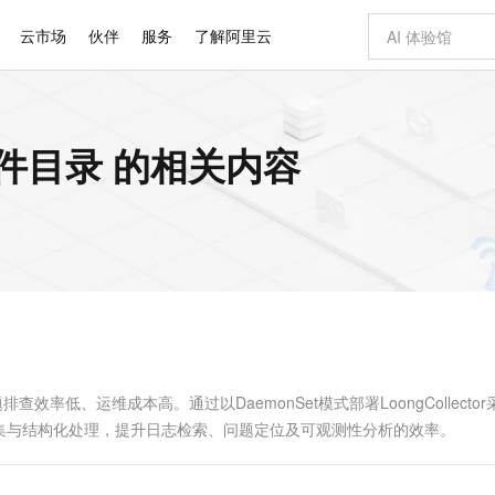
云市场
伙伴
服务
了解阿里云
AI 特惠
数据与 API
成为产品伙伴
企业增值服务
最佳实践
价格计算器
AI 场景体
基础软件
产品伙伴合
阿里云认证
市场活动
配置报价
大模型
版文件目录 的相关内容
自助选配和估算价格
步到位
智启 AI 普惠权益
产品生态集成认证中心
企业支持计划
云上春晚
域名与网站
Qwen Audio：打造专属 AI 语音助手
千问官方 MaaS 平台，为开发者和 Agent 而生，新用户赠送 1 亿 + tokens 额度
一句话生成原生
AI Coding
阿里云Maa
2026 阿里云
云服务器 E
为企业打
数据集
Windows
大模型认证
模型
NEW
NEW
格式还原
值低价云产品抢先购
至高享 1亿+免费 tokens，加速 Al 应用落地
提供智能易用的域名与建站服务
Qwen-Audio-3.0-Realtime 端到端实时语音角色扮演
输入一句话想法,
智能编程，一键
安全可靠、
产品生态伙伴
专家技术服务
云上奥运之旅
弹性计算合作
阿里云中企出
手机三要素
宝塔 Linux
全部认证
价格优势
开源旗舰模型
即刻拥有 DeepSeek-V4-Pro
阿里云 OPC 创新助力计划
千问大模型
一键部署幻兽
AI 电商营销
对象存储 O
大模型
产品生态伙伴工作台
企业增值服务台
云栖战略参考
云存储合作计
云栖大会
身份实名认证
CentOS
训练营
推动算力普惠，释放技术红利
最高返9万
真正可用的 1M 上下文,一次完成代码全链路开发
快速构建应用程序和网站，即刻迈出上云第一步
轻松解锁专属 DeepSeek-V4-Pro
至高百万元 Token 补贴，加速一人公司成长
多元化、高性能、安全可靠的大模型服务
一键购买专属
从图文生成到
云上的中国
数据库合作计
活动全景
短信
Docker
图片和
自进化智能体
5 分钟轻松部署专属 QwenPaw
Token Plan 模型订阅计划
数字证书管理服务（原SSL证书）
高效搭建 AI
AI 广告创作
无影云电脑
企业成长
NEW
HOT
信息公告
看见新力量
云网络合作计
OCR 文字识别
JAVA
越聪明
证享300元代金券
全托管，含MySQL、PostgreSQL、SQL Server、MariaDB多引擎
Qwen3.8-Max 首发尝鲜，限时加量 10 倍，夜间低至2折
实现全站 HTTPS，呈现可信的 Web 访问
从聊天伙伴进化为能主动干活的本地数字员工
图文、视频一
随时随地安
Kimi-K3
HappyHors
NEW
魔搭 Mode
loud
服务实践
官网公告
Kimi 最新旗舰模型，长程编程与推理利器
让文字生成流
金融模力时刻
Salesforce O
版
发票查验
全能环境
Claude Code + GStack 打造工程团队
千问办公，限时限量积分加倍
Qoder
低代码高效构
AI 建站
短信服务
型
NEW
作计划
计划
创新中心
魔搭 ModelSc
健康状态
理服务
让AI从“聊天伙伴”进化为能干活的“数字员工”
安装技能 GStack，拥有专属 AI 工程团队
你的AI工作搭子，覆盖日常办公高频场景
面向真实软件的智能体编程平台
0 代码专业建
查效率低、运维成本高。通过以DaemonSet模式部署LoongCollector
客户案例
天气预报查询
操作系统
Deepseek-v4-pro
HappyHors
态合作计划
集与结构化处理，提升日志检索、问题定位及可观测性分析的效率。
态智能体模型
旗舰 MoE 大模型，百万上下文与顶尖推理能力
图生视频，流
同享
万小智 AI 建站低至 15元/月
Qoder CN
AI 短剧/漫剧
云原生数据库 
快递物流查询
WordPress
成为服务伙
高校合作
点，立即开启云上创新
覆盖公网/内网、递归/权威、移动APP等全场景解析服务
送.CN域名，送备案服务码
基于千问大模型等，支持代码智能生成、研发智能问答
AI助力短剧
GLM-5.2
Wan2.7-T
Ubuntu