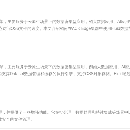
服务生态伙伴
视觉 Coding、空间感知、多模态思考等全面升级
1M上下文，专为长程任务能力而生
云工开物
企业应用
Works
Night Plan 支持 Qwen 3.8-Max
云原生大数据计算服务 MaxCompute
AI 办公
容器服务 Kub
NEW
Red Hat
30+ 款产品免费体验
Data Agent 驱动的一站式 Data+AI 开发治理平台
夜间 5 折，Qwen/Meoo/TokenPlan 客户专享
面向分析的企业级SaaS模式云数据仓库
AI智能应用
提供一站式管
科研合作
ERP
堂（旗舰版）
SUSE
和加速引擎，主要服务于云原生场景下的数据密集型应用，如大数据应用、AI应
智能客服
AI 应用构建
大模型原生
CRM
问OSS文件的速度。本文介绍如何在ACK Edge集群中使用Fluid数据
防护产品
2个月
自动承接线索
建站小程序
Qoder
大模型服务平台百炼-应用模版
OA 办公系统
HOT
NEW
面向真实软件
个人版上线、团队版降价；千问3.8-Max首发发尝鲜
丰富多元化的应用模版和解决方案
力提升
财税管理
模板建站
万有无界
大模型服务平台百炼-智能体
400电话
定制建站
的模型效果
灵活可视化地构建企业级 Agent
和加速引擎，主要服务于云原生场景下的数据密集型应用，例如大数据应用、AI
方案
广告营销
模板小程序
+实现的支撑Dataset数据管理和缓存的执行引擎，支持OSS对象存储。Fluid
秒悟
人工智能平台 PAI
定制小程序
云端极速 AI 
本文介绍如何在注册集群中...
新一代 AI 视频生成模型，深度适配广告营销等场景
AI Native 的算法工程平台，一站式完成建模、训练、推理服务部署
APP 开发
建站系统
管理，并提供了一些增强功能。它在批处理、数据处理和持续集成等场景中
AI 应用
10分钟微调：让0.6B模型媲美235B模
多模态数据信
现高效安全的文件管理。
型
依托云原生高可用架构,实现Dify私有化部署
用1%尺寸在特定领域达到大模型90%以上效果