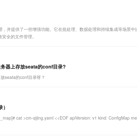
一个 AI 助手
超强辅助，Bol
即刻拥有 DeepSeek-R1 满血版
在企业官网、通讯软件中为客户提供 AI 客服
多种方案随心选，轻松解锁专属 DeepSeek
管理，并提供了一些增强功能。它在批处理、数据处理和持续集成等场景中
现高效安全的文件管理。
务器上存放seata的conf目录?
seata的conf目录呀？
目录）
cat >cm-qijing.yaml <<EOF apiVersion: v1 kind: ConfigMap met