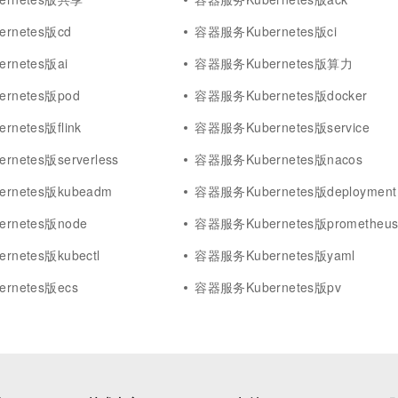
rnetes版cd
容器服务Kubernetes版ci
rnetes版ai
容器服务Kubernetes版算力
rnetes版pod
容器服务Kubernetes版docker
netes版flink
容器服务Kubernetes版service
netes版serverless
容器服务Kubernetes版nacos
rnetes版kubeadm
容器服务Kubernetes版deployment
rnetes版node
容器服务Kubernetes版prometheu
netes版kubectl
容器服务Kubernetes版yaml
rnetes版ecs
容器服务Kubernetes版pv