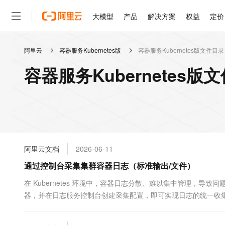
大模型
产品
解决方案
权益
定价
阿里云
容器服务Kubernetes版
容器服务Kubernetes版文件目录
大模型
产品
解决方案
权益
定价
云市场
伙伴
服务
了解阿里云
精选产品
精选解决方案
普惠上云
产品定价
精选商城
成为销售伙伴
售前咨询
为什么选择阿里云
千问AI平台
容器服务Kubernetes
了解云产品的定价详情
大模型服务平台百炼
睿译宝，AI翻译排版一
普惠上云 官方力荐
分销伙伴
在线服务
网站建设
什么是云计算
大
大模型服务与应用平台
上传文档即自动完成翻译和
云服务器38元/年起，超
咨询伙伴
多端小程序
技术领先
云上成本管理
售后服务
轻量应用服务器
GLM-5.2：长任务时代
官方推荐返现计划
大模型
精选产品
精选解决方案
Salesforce 国际版订阅
稳定可靠
管理和优化成本
推荐新用户得奖励，单订单
销售伙伴合作计划
自助服务
友盟天域
安全合规
人工智能与机器学习
AI
文本生成
云数据库 RDS
Hermes Agent，打造
云工开物
无影生态合作计划
在线服务
阿里云文档
2026-06-11
观测云
分析师报告
自主进化，持久记忆，越用
高校专属算力普惠，学生认
计算
互联网应用开发
Qwen3.8-Max
HOT
Salesforce On Alibaba C
工单服务
通过控制台采集集群容器日志（标准输出/文件）
智能体时代全能旗舰模型
Tuya 物联网平台阿里云
研究报告与白皮书
人工智能平台 PAI
快速拥有专属 OpenClaw
大模
Consulting Partner 合
大数据
容器
免费试用
短信专区
一站式AI开发、训练和推
在 Kubernetes 环境中，容器日志分散、难以集中管理，导致问题排
蓝凌 OA
Qwen3.7-Plus
AI 大模型销售与服务生
现代化应用
器，并在日志服务控制台创建采集配置，即可实现日志的统一收
存储
天池大赛
能看、能想、能动手的多模
云解析DNS
解决方案免费试用 新老
电子合同
最高领取价值200元试用
安全
网络与CDN
AI 算法大赛
Qwen3-VL-Plus
畅捷通