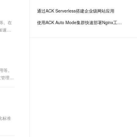
文戏情感细腻自然，动作戏激烈拳拳到肉，实现更强表演能力
支持中英文自由切换，具备更强的噪声鲁棒性
ernetes 版 ACK
云聚AI 严选权益
云安全中心 AI BAS 智能自动
SSL 证书
通过ACK Serverless搭建企业级网站应用
，一键激活高效办公新体验
理容器应用的 K8s 服务
精选AI产品，从模型到应用全链提效
化模拟渗透攻击产品发布
堡垒机
用等。在
使用ACK Auto Mode集群快速部署Nginx工作负载
AI 用量加速计划
DataWorks ChatBI 会话支持
应用
防火墙
加速功
、识别商机，让客服更高效、服务更出色。
新老同享，达量后返
上传临时文件分析
千问办公
主机安全
NEW
的智能体编程平台
一站式AI生产力平台
AI 应用及服务市场
伶鹊
企业级人与Agent协作平台，接入和调度多个数字员工
智能客服平台，对话机器人、对话分析、智能外呼
应用等。
AI 应用
通过管理和
大模型服务平台百炼 - 全妙
大模型
应用创作平台
多模态内容创作工具，已接入 DeepSeek
自然语言处理
数据标注
机器学习
比标准
息提取
与 AI 智能体进行实时音视频通话
从文本、图片、视频中提取结构化的属性信息
构建支持视频理解的 AI 音视频实时通话应用