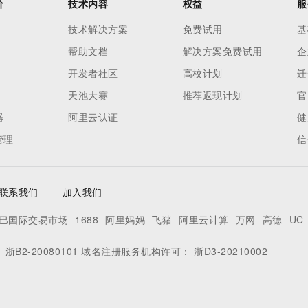
价
技术内容
权益
服
技术解决方案
免费试用
基
帮助文档
解决方案免费试用
企
开发者社区
高校计划
迁
天池大赛
推荐返现计划
官
器
阿里云认证
健
管理
信
联系我们
加入我们
巴国际交易市场
1688
阿里妈妈
飞猪
阿里云计算
万网
高德
UC
：
浙B2-20080101
域名注册服务机构许可：
浙D3-20210002