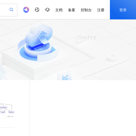
文档
备案
控制台
注册
登录
验
作计划
器
AI 活动
专业服务
服务伙伴合作计划
开发者社区
加入我们
产品动态
服务平台百炼
阿里云 OPC 创新助力计划
一站式生成采购清单，支持单品或批量购买
可编辑精美 PPT 文稿
S产品伙伴计划（繁花）
峰会
CS
造的大模型服务与应用开发平台
Agency Agents：拥有专属领域专家
AI 生产力先锋
Al MaaS 服务伙伴赋能合作
域名
博文
Careers
PolarDB Agentic Database
至高可申请百万元
 轻松生成专业的 PPT
开启高性价比 AI 编程新体验
弹性可伸缩的云计算服务
先锋实践拓展 AI 生产力的边界
发布
多领域专家智能体,一键组建 AI 虚拟交付团队
Token 补贴，五大权
计划
海大会
伙伴信用分合作计划
商标
问答
社会招聘
益加速 OPC 成功
帕鲁游戏服务器
SS
HappyHorse 打造一站式影视创作平台
飞天发布时刻
HOT
秒悟 Meoo CLI 支持一键部
划
备案
电子书
校园招聘
联机服务器，轻松开启游戏
视频创作，一键激活电商全链路生产力
稳定、安全、高性价比、高性能的云存储服务
所见，即是所愿
署项目至阿里云账号
可视化编排打通从文字构思到成片全链路闭环
更多支持
划
公司注册
镜像站
视频生成
语音识别与合成
 智能体与工作流应用
漫剧工坊：一站式动画创作平台
AI 实训营
Flink OSS 支持
合作伙伴培训与认证
划
上云迁移
站生成，高效打造优质广告素材
全接入的云上超级电脑
通过阿里云百炼高效搭建AI应用,助力高效开发
快速生产连贯的高质量长漫剧
从基础到进阶，Agent 创客手把手教你
AssumeRole 角色自定义
e-1.1-T2V
Qwen3-TTS-Flash
lScope
我要反馈
查询合作伙伴
畅细腻的高质量视频
离线语音合成大模型，多语言方言自适应，低延迟高稳定
n Alibaba Cloud ISV 合作
代维服务
建企业门户网站
10 分钟搭建微信、支付宝小程序
百炼 Qwen3.7-Flash 系列模
创新加速
ope
登录合作伙伴管理后台
我要建议
站，无忧落地极速上线
以可视化方式快速构建移动和 PC 门户网站
国内短信简单易用，安全可靠，秒级触达，全球覆盖200+国家和地区。
高效部署网站，快速应用到小程序
型发布
e-1.1-I2V
Cosyvoice-V3-Flash
安全
畅自然，细节丰富
高表现力语音合成大模型，语音克隆听感自然
我要投诉
PolarDB
上云场景组合购
伴
Qoder CN V1.7.0 发布
漫剧创作，剧本、分镜、视频高效生成
100%兼容MySQL、PostgreSQL，兼容Oracle，支持集中和分布式
覆盖90%+业务场景，专享组合折扣价
2V
VPN
Fun-ASR