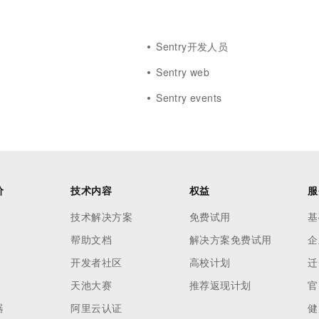
一个 AI 助手
超强辅助，Bol
即刻拥有 DeepSeek-R1 满血版
在企业官网、通讯软件中为客户提供 AI 客服
多种方案随心选，轻松解锁专属 DeepSeek
Sentry开发人员
Sentry web
Sentry events
价
技术内容
权益
服
技术解决方案
免费试用
基
帮助文档
解决方案免费试用
企
开发者社区
高校计划
迁
天池大赛
推荐返现计划
官
器
阿里云认证
健