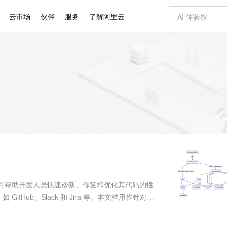
云市场
伙伴
服务
了解阿里云
AI 特惠
数据与 API
成为产品伙伴
企业增值服务
最佳实践
价格计算器
AI 场景体
基础软件
产品伙伴合
阿里云认证
市场活动
配置报价
大模型
自助选配和估算价格
步到位
智启 AI 普惠权益
产品生态集成认证中心
企业支持计划
云上春晚
域名与网站
Qwen Audio：打造专属 AI 语音助手
千问官方 MaaS 平台，为开发者和 Agent 而生，新用户赠送 1 亿 + tokens 额度
一句话生成原生
AI Coding
阿里云Maa
2026 阿里云
云服务器 E
为企业打
数据集
Windows
大模型认证
模型
NEW
NEW
格式还原
值低价云产品抢先购
至高享 1亿+免费 tokens，加速 Al 应用落地
提供智能易用的域名与建站服务
Qwen-Audio-3.0-Realtime 端到端实时语音角色扮演
输入一句话想法,
智能编程，一键
安全可靠、
产品生态伙伴
专家技术服务
云上奥运之旅
弹性计算合作
阿里云中企出
手机三要素
宝塔 Linux
全部认证
价格优势
开源旗舰模型
即刻拥有 DeepSeek-V4-Pro
阿里云 OPC 创新助力计划
千问大模型
一键部署幻兽
AI 电商营销
对象存储 O
大模型
产品生态伙伴工作台
企业增值服务台
云栖战略参考
云存储合作计
云栖大会
身份实名认证
CentOS
训练营
推动算力普惠，释放技术红利
最高返9万
真正可用的 1M 上下文,一次完成代码全链路开发
快速构建应用程序和网站，即刻迈出上云第一步
轻松解锁专属 DeepSeek-V4-Pro
至高百万元 Token 补贴，加速一人公司成长
多元化、高性能、安全可靠的大模型服务
一键购买专属
从图文生成到
云上的中国
数据库合作计
活动全景
短信
Docker
图片和
自进化智能体
5 分钟轻松部署专属 QwenPaw
Token Plan 模型订阅计划
数字证书管理服务（原SSL证书）
高效搭建 AI
AI 广告创作
无影云电脑
企业成长
NEW
HOT
信息公告
看见新力量
云网络合作计
OCR 文字识别
JAVA
越聪明
证享300元代金券
全托管，含MySQL、PostgreSQL、SQL Server、MariaDB多引擎
Qwen3.8-Max 首发尝鲜，限时加量 10 倍，夜间低至2折
实现全站 HTTPS，呈现可信的 Web 访问
从聊天伙伴进化为能主动干活的本地数字员工
图文、视频一
随时随地安
Kimi-K3
HappyHors
NEW
魔搭 Mode
loud
服务实践
官网公告
Kimi 最新旗舰模型，长程编程与推理利器
让文字生成流
金融模力时刻
Salesforce O
版
发票查验
全能环境
Claude Code + GStack 打造工程团队
千问办公，限时限量积分加倍
Qoder
低代码高效构
AI 建站
短信服务
型
NEW
作计划
计划
创新中心
魔搭 ModelSc
健康状态
理服务
让AI从“聊天伙伴”进化为能干活的“数字员工”
安装技能 GStack，拥有专属 AI 工程团队
你的AI工作搭子，覆盖日常办公高频场景
面向真实软件的智能体编程平台
0 代码专业建
件。可帮助开发人员快速诊断、修复和优化其代码的性
客户案例
天气预报查询
操作系统
Deepseek-v4-pro
HappyHors
态合作计划
itHub、Slack 和 Jira 等。本文档用作针对
态智能体模型
旗舰 MoE 大模型，百万上下文与顶尖推理能力
图生视频，流
同享
万小智 AI 建站低至 15元/月
Qoder CN
AI 短剧/漫剧
云原生数据库 
快递物流查询
WordPress
成为服务伙
细信息。入门我们建议在对 Sentry 进行更改之前，先浏
高校合作
点，立即开启云上创新
覆盖公网/内网、递归/权威、移动APP等全场景解析服务
送.CN域名，送备案服务码
基于千问大模型等，支持代码智能生成、研发智能问答
AI助力短剧
GLM-5.2
Wan2.7-T
Ubuntu