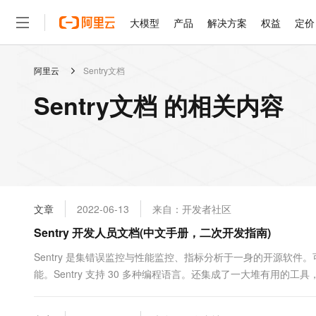
大模型
产品
解决方案
权益
定价
阿里云
Sentry文档
大模型
产品
解决方案
权益
定价
云市场
伙伴
服务
了解阿里云
精选产品
精选解决方案
普惠上云
产品定价
精选商城
成为销售伙伴
售前咨询
为什么选择阿里云
千问AI平台
Sentry文档 的相关内容
了解云产品的定价详情
大模型服务平台百炼
睿译宝，AI翻译排版一
普惠上云 官方力荐
分销伙伴
在线服务
网站建设
什么是云计算
大
大模型服务与应用平台
上传文档即自动完成翻译和
云服务器38元/年起，超
咨询伙伴
多端小程序
技术领先
云上成本管理
售后服务
轻量应用服务器
GLM-5.2：长任务时代
官方推荐返现计划
大模型
精选产品
精选解决方案
Salesforce 国际版订阅
稳定可靠
管理和优化成本
推荐新用户得奖励，单订单
销售伙伴合作计划
自助服务
友盟天域
安全合规
人工智能与机器学习
AI
文本生成
云数据库 RDS
Hermes Agent，打造
云工开物
无影生态合作计划
在线服务
文章
2022-06-13
来自：开发者社区
观测云
分析师报告
自主进化，持久记忆，越用
高校专属算力普惠，学生认
计算
互联网应用开发
Qwen3.8-Max
HOT
Salesforce On Alibaba C
工单服务
Sentry 开发人员文档(中文手册，二次开发指南)
智能体时代全能旗舰模型
Tuya 物联网平台阿里云
研究报告与白皮书
人工智能平台 PAI
快速拥有专属 OpenClaw
大模
Consulting Partner 合
大数据
容器
免费试用
短信专区
一站式AI开发、训练和推
Sentry 是集错误监控与性能监控、指标分析于一身的开源软
蓝凌 OA
Qwen3.7-Plus
AI 大模型销售与服务生
现代化应用
能。Sentry 支持 30 多种编程语言。还集成了一大堆有用的工具，如 G
存储
天池大赛
能看、能想、能动手的多模
云解析DNS
解决方案免费试用 新老
电子合同
Sentry 进行开发的参考点，以及有关运行 Sentry 服务的更详
最高领取价值200元试用
安全
网络与CDN
AI 算法大赛
Qwen3-VL-Plus
览一下通用文档。Commit....
畅捷通