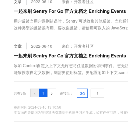
文章
2022-06-10
来自：开发者社区
大数据开发治理平台 Data
AI 产品 免费试用
网络
安全
云开发大赛
Tableau 订阅
一起来刷 Sentry For Go 官方文档之 Enriching Even
1亿+ 大模型 tokens 和 
可观测
入门学习赛
中间件
AI空中课堂在线直播课
用户反馈当用户遇到错误时，Sentry 可以收集其他反馈。当您通常
云防火墙
140+云产品 免费试用
大模型服务
这种类型的反馈很有用。要收集反馈，请使用可嵌入的 JavaScr
上云与迁云
云原生的云上边界网络安全
产品新客免费试用，最长1
数据库
邮件地址以及发生的情况的描述。提供反馈后，Sentry 会将
生态解决方案
千问AI平台-Token Plan
企业出海
大模型ACA认证体验
的屏幕截图提供了“用户反馈”小部件的示例，尽管您的个....
大数据计算
文章
2022-06-10
来自：开发者社区
助力企业全员 AI 认知与能
行业生态解决方案
政企业务
媒体服务
千问AI平台-模型体验
一起来刷 Sentry For Go 官方文档之 Enriching Even
开发者生态解决方案
在线体验全尺寸、多种模态
企业服务与云通信
添加 Context自定义上下文允许您将任意数据附加到事件。
AI 开发和 AI 应用解决
能够搜索自定义数据，则需要使用标签。要配置附加上下文:sentry.Configure
Happy 系列大模型
域名与网站
scope.SetExtra("character.name", "Mighty Fighter") })
终端用户计算
共有3条
<
1
>
跳转至：
GO
Serverless
大模型解决方案
更新时间 2024-03-10 13:10:56
开发工具
本页面内关键词为智能算法引擎基于机器学习所生成，如有任何问题，可在页
快速部署 Dify，高效搭建 
迁移与运维管理