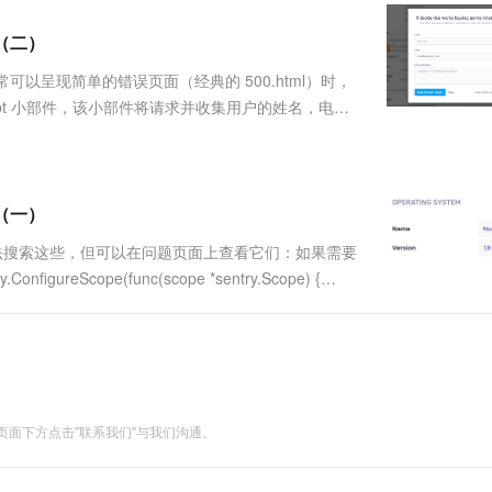
服务生态伙伴
视觉 Coding、空间感知、多模态思考等全面升级
1M上下文，专为长程任务能力而生
云工开物
企业应用
Works
Night Plan 支持 Qwen 3.8-Max
云原生大数据计算服务 MaxCompute
AI 办公
容器服务 Kub
NEW
Red Hat
ts（二）
30+ 款产品免费体验
Data Agent 驱动的一站式 Data+AI 开发治理平台
夜间 5 折，Qwen/Meoo/TokenPlan 客户专享
面向分析的企业级SaaS模式云数据仓库
AI智能应用
提供一站式管
科研合作
ERP
堂（旗舰版）
SUSE
可以呈现简单的错误页面（经典的 500.html）时，
智能客服
AI 应用构建
大模型原生
CRM
ipt 小部件，该小部件将请求并收集用户的姓名，电子
防护产品
2个月
自动承接线索
反馈与原始事件配对，从而使您对问题有更多见解。下面
建站小程序
Qoder
大模型服务平台百炼-应用模版
OA 办公系统
HOT
NEW
面向真实软件
个人版上线、团队版降价；千问3.8-Max首发发尝鲜
丰富多元化的应用模版和解决方案
力提升
财税管理
模板建站
万有无界
大模型服务平台百炼-智能体
ts（一）
400电话
定制建站
的模型效果
灵活可视化地构建企业级 Agent
您无法搜索这些，但可以在问题页面上查看它们：如果需要
方案
广告营销
模板小程序
Scope(func(scope *sentry.Scope) {
秒悟
人工智能平台 PAI
定制小程序
云端极速 AI 
注意，上下文的外部值必...
新一代 AI 视频生成模型，深度适配广告营销等场景
AI Native 的算法工程平台，一站式完成建模、训练、推理服务部署
APP 开发
建站系统
面下方点击"联系我们"与我们沟通。
AI 应用
10分钟微调：让0.6B模型媲美235B模
多模态数据信
型
依托云原生高可用架构,实现Dify私有化部署
用1%尺寸在特定领域达到大模型90%以上效果