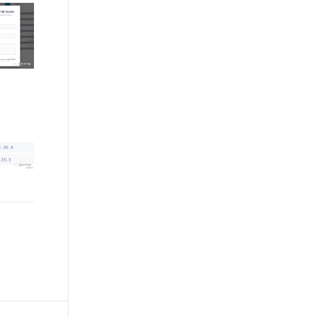
文戏情感细腻自然，动作戏激烈拳拳到肉，实现更强表演能力
支持中英文自由切换，具备更强的噪声鲁棒性
ernetes 版 ACK
云聚AI 严选权益
云安全中心 AI BAS 智能自动
SSL 证书
，一键激活高效办公新体验
理容器应用的 K8s 服务
精选AI产品，从模型到应用全链提效
化模拟渗透攻击产品发布
堡垒机
AI 用量加速计划
DataWorks ChatBI 会话支持
应用
防火墙
、识别商机，让客服更高效、服务更出色。
新老同享，达量后返
上传临时文件分析
千问办公
主机安全
NEW
的智能体编程平台
一站式AI生产力平台
AI 应用及服务市场
伶鹊
企业级人与Agent协作平台，接入和调度多个数字员工
智能客服平台，对话机器人、对话分析、智能外呼
AI 应用
大模型服务平台百炼 - 全妙
大模型
应用创作平台
多模态内容创作工具，已接入 DeepSeek
自然语言处理
数据标注
机器学习
息提取
与 AI 智能体进行实时音视频通话
从文本、图片、视频中提取结构化的属性信息
构建支持视频理解的 AI 音视频实时通话应用