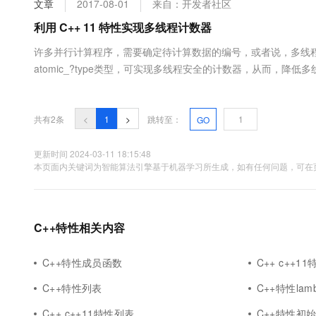
文章
2017-08-01
来自：开发者社区
大数据开发治理平台 Data
AI 产品 免费试用
网络
安全
云开发大赛
Tableau 订阅
利用 C++ 11 特性实现多线程计数器
1亿+ 大模型 tokens 和 
可观测
入门学习赛
中间件
AI空中课堂在线直播课
许多并行计算程序，需要确定待计算数据的编号，或者说，多线程间
云防火墙
140+云产品 免费试用
大模型服务
atomic_?type类型，可实现多线程安全的计数器，从而，降
上云与迁云
云原生的云上边界网络安全
产品新客免费试用，最长1
数据库
现为例子，演示了多线程计数器的实现技术方法，代码如下： //目的
生态解决方案
千问AI平台-Token Plan
企业出海
大模型ACA认证体验
系统：ubuntu&nbs...
大数据计算
助力企业全员 AI 认知与能
行业生态解决方案
共有2条
<
1
>
跳转至：
GO
政企业务
媒体服务
千问AI平台-模型体验
开发者生态解决方案
在线体验全尺寸、多种模态
更新时间 2024-03-11 18:15:48
企业服务与云通信
本页面内关键词为智能算法引擎基于机器学习所生成，如有任何问题，可在页
AI 开发和 AI 应用解决
Happy 系列大模型
域名与网站
终端用户计算
C++特性相关内容
Serverless
大模型解决方案
C++特性成员函数
C++ c++
开发工具
快速部署 Dify，高效搭建 
C++特性列表
C++特性la
迁移与运维管理
C++ c++11特性列表
C++特性初