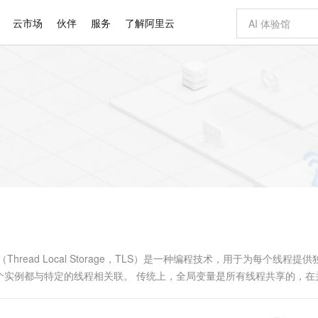
云市场
伙伴
服务
了解阿里云
AI 特惠
数据与 API
成为产品伙伴
企业增值服务
最佳实践
价格计算器
AI 场景体
基础软件
产品伙伴合
阿里云认证
市场活动
配置报价
大模型
自助选配和估算价格
步到位
智启 AI 普惠权益
产品生态集成认证中心
企业支持计划
云上春晚
域名与网站
Qwen Audio：打造专属 AI 语音助手
千问官方 MaaS 平台，为开发者和 Agent 而生，新用户赠送 1 亿 + tokens 额度
一句话生成原生
AI Coding
阿里云Maa
2026 阿里云
云服务器 E
为企业打
数据集
Windows
大模型认证
模型
NEW
NEW
格式还原
值低价云产品抢先购
至高享 1亿+免费 tokens，加速 Al 应用落地
提供智能易用的域名与建站服务
Qwen-Audio-3.0-Realtime 端到端实时语音角色扮演
输入一句话想法,
智能编程，一键
安全可靠、
产品生态伙伴
专家技术服务
云上奥运之旅
弹性计算合作
阿里云中企出
手机三要素
宝塔 Linux
全部认证
价格优势
开源旗舰模型
即刻拥有 DeepSeek-V4-Pro
阿里云 OPC 创新助力计划
千问大模型
一键部署幻兽
AI 电商营销
对象存储 O
大模型
产品生态伙伴工作台
企业增值服务台
云栖战略参考
云存储合作计
云栖大会
身份实名认证
CentOS
训练营
推动算力普惠，释放技术红利
最高返9万
真正可用的 1M 上下文,一次完成代码全链路开发
快速构建应用程序和网站，即刻迈出上云第一步
轻松解锁专属 DeepSeek-V4-Pro
至高百万元 Token 补贴，加速一人公司成长
多元化、高性能、安全可靠的大模型服务
一键购买专属
从图文生成到
云上的中国
数据库合作计
活动全景
短信
Docker
图片和
自进化智能体
5 分钟轻松部署专属 QwenPaw
Token Plan 模型订阅计划
数字证书管理服务（原SSL证书）
高效搭建 AI
AI 广告创作
无影云电脑
企业成长
NEW
HOT
信息公告
看见新力量
云网络合作计
OCR 文字识别
JAVA
越聪明
证享300元代金券
全托管，含MySQL、PostgreSQL、SQL Server、MariaDB多引擎
Qwen3.8-Max 首发尝鲜，限时加量 10 倍，夜间低至2折
实现全站 HTTPS，呈现可信的 Web 访问
从聊天伙伴进化为能主动干活的本地数字员工
图文、视频一
随时随地安
Kimi-K3
HappyHors
NEW
魔搭 Mode
loud
服务实践
官网公告
Kimi 最新旗舰模型，长程编程与推理利器
让文字生成流
金融模力时刻
Salesforce O
版
发票查验
全能环境
Claude Code + GStack 打造工程团队
千问办公，限时限量积分加倍
Qoder
低代码高效构
AI 建站
短信服务
型
NEW
作计划
计划
创新中心
魔搭 ModelSc
健康状态
理服务
让AI从“聊天伙伴”进化为能干活的“数字员工”
安装技能 GStack，拥有专属 AI 工程团队
你的AI工作搭子，覆盖日常办公高频场景
面向真实软件的智能体编程平台
0 代码专业建
ad Local Storage，TLS）是一种编程技术，用于为每个线程提供
客户案例
天气预报查询
操作系统
Deepseek-v4-pro
HappyHors
态合作计划
个实例都与特定的线程相关联。 传统上，全局变量是所有线程共享的，在
态智能体模型
旗舰 MoE 大模型，百万上下文与顶尖推理能力
图生视频，流
同享
万小智 AI 建站低至 15元/月
Qoder CN
AI 短剧/漫剧
云原生数据库 
快递物流查询
WordPress
成为服务伙
，可以使每个线程都拥有自己独立的...
高校合作
点，立即开启云上创新
覆盖公网/内网、递归/权威、移动APP等全场景解析服务
送.CN域名，送备案服务码
基于千问大模型等，支持代码智能生成、研发智能问答
AI助力短剧
GLM-5.2
Wan2.7-T
Ubuntu