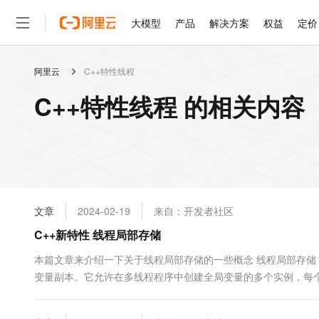
大模型
产品
解决方案
权益
定价
阿里云
C++特性线程
大模型
产品
解决方案
权益
定价
云市场
伙伴
服务
了解阿里云
精选产品
精选解决方案
普惠上云
产品定价
精选商城
成为销售伙伴
售前咨询
为什么选择阿里云
千问AI平台
C++特性线程 的相关内容
了解云产品的定价详情
大模型服务平台百炼
睿译宝，AI翻译排版一
普惠上云 官方力荐
分销伙伴
在线服务
网站建设
什么是云计算
大
大模型服务与应用平台
上传文档即自动完成翻译和
云服务器38元/年起，超
咨询伙伴
多端小程序
技术领先
云上成本管理
售后服务
轻量应用服务器
GLM-5.2：长任务时代
官方推荐返现计划
大模型
精选产品
精选解决方案
Salesforce 国际版订阅
稳定可靠
管理和优化成本
推荐新用户得奖励，单订单
销售伙伴合作计划
自助服务
友盟天域
安全合规
人工智能与机器学习
AI
文本生成
云数据库 RDS
Hermes Agent，打造
云工开物
无影生态合作计划
在线服务
文章
2024-02-19
来自：开发者社区
观测云
分析师报告
自主进化，持久记忆，越用
高校专属算力普惠，学生认
计算
互联网应用开发
Qwen3.8-Max
HOT
Salesforce On Alibaba C
工单服务
C++新特性 线程局部存储
智能体时代全能旗舰模型
Tuya 物联网平台阿里云
研究报告与白皮书
人工智能平台 PAI
快速拥有专属 OpenClaw
大模
Consulting Partner 合
大数据
容器
免费试用
短信专区
一站式AI开发、训练和推
本篇文章来介绍一下关于线程局部存储的一些概念 线程局部存储（Thre
蓝凌 OA
Qwen3.7-Plus
AI 大模型销售与服务生
现代化应用
变量副本。它允许在多线程程序中创建全局变量的多个实例，每
存储
天池大赛
能看、能想、能动手的多模
云解析DNS
解决方案免费试用 新老
电子合同
境下可能导致竞态条件和数据访问冲突。而通过使用线程局部存储
最高领取价值200元试用
安全
网络与CDN
AI 算法大赛
Qwen3-VL-Plus
畅捷通