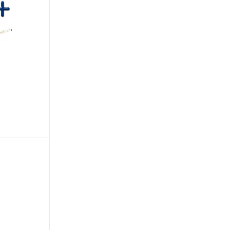
文戏情感细腻自然，动作戏激烈拳拳到肉，实现更强表演能力
支持中英文自由切换，具备更强的噪声鲁棒性
ernetes 版 ACK
云聚AI 严选权益
云安全中心 AI BAS 智能自动
SSL 证书
，一键激活高效办公新体验
理容器应用的 K8s 服务
精选AI产品，从模型到应用全链提效
化模拟渗透攻击产品发布
堡垒机
AI 用量加速计划
DataWorks ChatBI 会话支持
应用
防火墙
、识别商机，让客服更高效、服务更出色。
新老同享，达量后返
上传临时文件分析
千问办公
主机安全
NEW
的智能体编程平台
一站式AI生产力平台
AI 应用及服务市场
伶鹊
企业级人与Agent协作平台，接入和调度多个数字员工
智能客服平台，对话机器人、对话分析、智能外呼
AI 应用
大模型服务平台百炼 - 全妙
大模型
应用创作平台
多模态内容创作工具，已接入 DeepSeek
自然语言处理
数据标注
机器学习
息提取
与 AI 智能体进行实时音视频通话
从文本、图片、视频中提取结构化的属性信息
构建支持视频理解的 AI 音视频实时通话应用