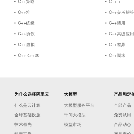
C++策略
C++ ++
C++堆
C++参考解
C++练级
C++惯用
C++协议
C++高级应
C++虚拟
C++差异
C++ c++20
C++期末
为什么选择阿里云
大模型
产品和定
什么是云计算
大模型服务平台
全部产品
全球基础设施
千问大模型
免费试用
技术领先
模型市场
产品动态
稳定可靠
产品定价