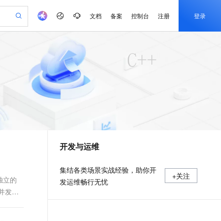
文档
备案
控制台
注册
登录
验
作计划
器
AI 活动
专业服务
服务伙伴合作计划
开发者社区
加入我们
产品动态
服务平台百炼
阿里云 OPC 创新助力计划
一站式生成采购清单，支持单品或批量购买
可编辑精美 PPT 文稿
S产品伙伴计划（繁花）
峰会
CS
造的大模型服务与应用开发平台
Agency Agents：拥有专属领域专家
AI 生产力先锋
Al MaaS 服务伙伴赋能合作
域名
博文
Careers
PolarDB Agentic Database
至高可申请百万元
 轻松生成专业的 PPT
开启高性价比 AI 编程新体验
弹性可伸缩的云计算服务
先锋实践拓展 AI 生产力的边界
发布
多领域专家智能体,一键组建 AI 虚拟交付团队
Token 补贴，五大权
计划
海大会
伙伴信用分合作计划
商标
问答
社会招聘
益加速 OPC 成功
帕鲁游戏服务器
SS
HappyHorse 打造一站式影视创作平台
飞天发布时刻
HOT
秒悟 Meoo CLI 支持一键部
划
备案
电子书
校园招聘
联机服务器，轻松开启游戏
视频创作，一键激活电商全链路生产力
稳定、安全、高性价比、高性能的云存储服务
所见，即是所愿
署项目至阿里云账号
可视化编排打通从文字构思到成片全链路闭环
更多支持
划
公司注册
镜像站
视频生成
语音识别与合成
 智能体与工作流应用
漫剧工坊：一站式动画创作平台
AI 实训营
Flink OSS 支持
合作伙伴培训与认证
开发与运维
划
上云迁移
站生成，高效打造优质广告素材
全接入的云上超级电脑
通过阿里云百炼高效搭建AI应用,助力高效开发
快速生产连贯的高质量长漫剧
从基础到进阶，Agent 创客手把手教你
AssumeRole 角色自定义
e-1.1-T2V
Qwen3-TTS-Flash
lScope
我要反馈
查询合作伙伴
畅细腻的高质量视频
离线语音合成大模型，多语言方言自适应，低延迟高稳定
n Alibaba Cloud ISV 合作
代维服务
建企业门户网站
10 分钟搭建微信、支付宝小程序
百炼 Qwen3.7-Flash 系列模
集结各类场景实战经验，助你开
+关注
创新加速
ope
登录合作伙伴管理后台
我要建议
站，无忧落地极速上线
以可视化方式快速构建移动和 PC 门户网站
国内短信简单易用，安全可靠，秒级触达，全球覆盖200+国家和地区。
高效部署网站，快速应用到小程序
型发布
独立的
发运维畅行无忧
e-1.1-I2V
Cosyvoice-V3-Flash
并发环
安全
畅自然，细节丰富
高表现力语音合成大模型，语音克隆听感自然
我要投诉
PolarDB
上云场景组合购
伴
Qoder CN V1.7.0 发布
漫剧创作，剧本、分镜、视频高效生成
100%兼容MySQL、PostgreSQL，兼容Oracle，支持集中和分布式
覆盖90%+业务场景，专享组合折扣价
2V
VPN
Fun-ASR