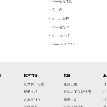
C++编程之路
答
C++宏
C++元编程
用
C++运行时
C++ c++17
C++ multimap
价
技术内容
权益
服
技术解决方案
免费试用
基
帮助文档
解决方案免费试用
企
开发者社区
高校计划
迁
天池大赛
推荐返现计划
官