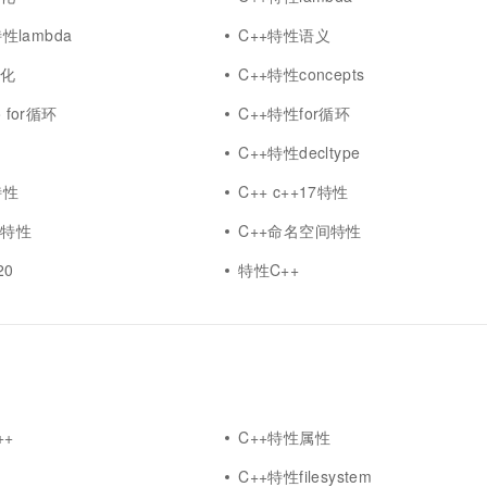
一个 AI 助手
超强辅助，Bol
即刻拥有 DeepSeek-R1 满血版
特性lambda
C++特性语义
在企业官网、通讯软件中为客户提供 AI 客服
多种方案随心选，轻松解锁专属 DeepSeek
构化
C++特性concepts
 for循环
C++特性for循环
法
C++特性decltype
特性
C++ c++17特性
象特性
C++命名空间特性
20
特性C++
++
C++特性属性
力
C++特性filesystem