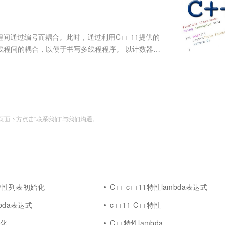
服务生态伙伴
视觉 Coding、空间感知、多模态思考等全面升级
1M上下文，专为长程任务能力而生
云工开物
企业应用
Works
Night Plan 支持 Qwen 3.8-Max
云原生大数据计算服务 MaxCompute
AI 办公
容器服务 Kub
NEW
Red Hat
30+ 款产品免费体验
Data Agent 驱动的一站式 Data+AI 开发治理平台
夜间 5 折，Qwen/Meoo/TokenPlan 客户专享
面向分析的企业级SaaS模式云数据仓库
AI智能应用
提供一站式管
科研合作
ERP
堂（旗舰版）
SUSE
通过编号而耦合。此时，通过利用C++ 11提供的
智能客服
AI 应用构建
大模型原生
CRM
低多线程间的耦合，以便于书写多线程程序。 以计数器实
防护产品
2个月
自动承接线索
： 测试利用C++ 11特性实现计数器的方法 //操作
建站小程序
Qoder
大模型服务平台百炼-应用模版
OA 办公系统
HOT
NEW
面向真实软件
个人版上线、团队版降价；千问3.8-Max首发发尝鲜
丰富多元化的应用模版和解决方案
力提升
财税管理
模板建站
万有无界
大模型服务平台百炼-智能体
400电话
定制建站
的模型效果
灵活可视化地构建企业级 Agent
面下方点击"联系我们"与我们沟通。
方案
广告营销
模板小程序
秒悟
人工智能平台 PAI
定制小程序
云端极速 AI 
新一代 AI 视频生成模型，深度适配广告营销等场景
AI Native 的算法工程平台，一站式完成建模、训练、推理服务部署
APP 开发
建站系统
11特性列表初始化
C++ c++11特性lambda表达式
AI 应用
10分钟微调：让0.6B模型媲美235B模
多模态数据信
mbda表达式
c++11 C++特性
型
依托云原生高可用架构,实现Dify私有化部署
用1%尺寸在特定领域达到大模型90%以上效果
始化
C++特性lambda