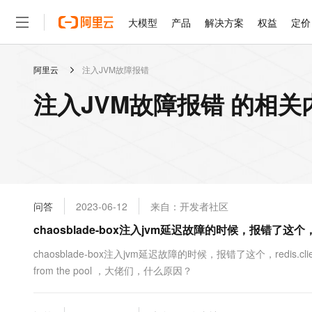
大模型
产品
解决方案
权益
定价
阿里云
注入JVM故障报错
大模型
产品
解决方案
权益
定价
云市场
伙伴
服务
了解阿里云
精选产品
精选解决方案
普惠上云
产品定价
精选商城
成为销售伙伴
售前咨询
为什么选择阿里云
千问AI平台
注入JVM故障报错 的相关
了解云产品的定价详情
大模型服务平台百炼
睿译宝，AI翻译排版一
普惠上云 官方力荐
分销伙伴
在线服务
网站建设
什么是云计算
大
大模型服务与应用平台
上传文档即自动完成翻译和
云服务器38元/年起，超
咨询伙伴
多端小程序
技术领先
云上成本管理
售后服务
轻量应用服务器
GLM-5.2：长任务时代
官方推荐返现计划
大模型
精选产品
精选解决方案
Salesforce 国际版订阅
稳定可靠
管理和优化成本
推荐新用户得奖励，单订单
销售伙伴合作计划
自助服务
友盟天域
安全合规
人工智能与机器学习
AI
文本生成
云数据库 RDS
Hermes Agent，打造
云工开物
无影生态合作计划
在线服务
问答
2023-06-12
来自：开发者社区
观测云
分析师报告
自主进化，持久记忆，越用
高校专属算力普惠，学生认
计算
互联网应用开发
Qwen3.8-Max
HOT
Salesforce On Alibaba C
工单服务
chaosblade-box注入jvm延迟故障的时候，报错了这个，redis
智能体时代全能旗舰模型
Tuya 物联网平台阿里云
研究报告与白皮书
人工智能平台 PAI
快速拥有专属 OpenClaw
大模
Consulting Partner 合
大数据
容器
免费试用
短信专区
一站式AI开发、训练和推
chaosblade-box注入jvm延迟故障的时候，报错了这个，redis.clients.jedis
蓝凌 OA
Qwen3.7-Plus
AI 大模型销售与服务生
现代化应用
from the pool ，大佬们，什么原因？
存储
天池大赛
能看、能想、能动手的多模
云解析DNS
解决方案免费试用 新老
电子合同
最高领取价值200元试用
安全
网络与CDN
AI 算法大赛
Qwen3-VL-Plus
畅捷通