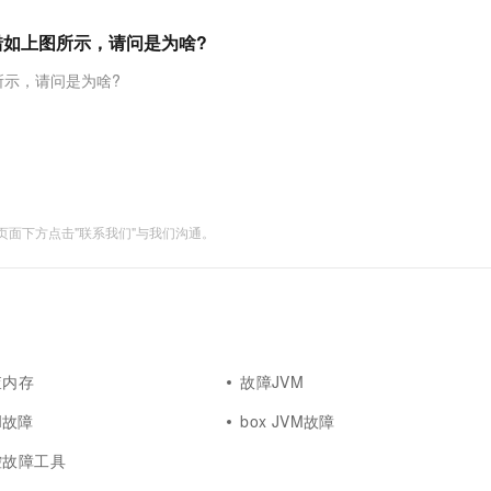
服务生态伙伴
视觉 Coding、空间感知、多模态思考等全面升级
1M上下文，专为长程任务能力而生
云工开物
企业应用
Works
Night Plan 支持 Qwen 3.8-Max
云原生大数据计算服务 MaxCompute
AI 办公
容器服务 Kub
NEW
Red Hat
报错如上图所示，请问是为啥?
30+ 款产品免费体验
Data Agent 驱动的一站式 Data+AI 开发治理平台
夜间 5 折，Qwen/Meoo/TokenPlan 客户专享
面向分析的企业级SaaS模式云数据仓库
AI智能应用
提供一站式管
科研合作
ERP
堂（旗舰版）
SUSE
图所示，请问是为啥?
智能客服
AI 应用构建
大模型原生
CRM
防护产品
2个月
自动承接线索
建站小程序
Qoder
大模型服务平台百炼-应用模版
OA 办公系统
HOT
NEW
面向真实软件
个人版上线、团队版降价；千问3.8-Max首发发尝鲜
丰富多元化的应用模版和解决方案
力提升
财税管理
模板建站
万有无界
大模型服务平台百炼-智能体
400电话
定制建站
面下方点击"联系我们"与我们沟通。
的模型效果
灵活可视化地构建企业级 Agent
方案
广告营销
模板小程序
秒悟
人工智能平台 PAI
定制小程序
云端极速 AI 
新一代 AI 视频生成模型，深度适配广告营销等场景
AI Native 的算法工程平台，一站式完成建模、训练、推理服务部署
APP 开发
建站系统
查内存
故障JVM
VM故障
box JVM故障
AI 应用
10分钟微调：让0.6B模型媲美235B模
多模态数据信
型
控故障工具
依托云原生高可用架构,实现Dify私有化部署
用1%尺寸在特定领域达到大模型90%以上效果