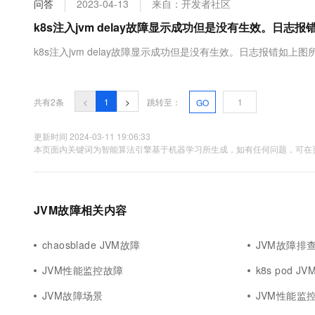
问答
2023-04-13
来自：开发者社区
大数据开发治理平台 Data
AI 产品 免费试用
网络
安全
云开发大赛
Tableau 订阅
k8s注入jvm delay故障显示成功但是没有生效。日志
1亿+ 大模型 tokens 和 
可观测
入门学习赛
中间件
AI空中课堂在线直播课
k8s注入jvm delay故障显示成功但是没有生效。日志报错如上
云防火墙
140+云产品 免费试用
大模型服务
上云与迁云
云原生的云上边界网络安全
产品新客免费试用，最长1
数据库
生态解决方案
千问AI平台-Token Plan
企业出海
大模型ACA认证体验
大数据计算
共有2条
<
1
>
跳转至：
GO
助力企业全员 AI 认知与能
行业生态解决方案
政企业务
媒体服务
千问AI平台-模型体验
更新时间 2024-03-11 19:06:33
开发者生态解决方案
本页面内关键词为智能算法引擎基于机器学习所生成，如有任何问题，可在页
在线体验全尺寸、多种模态
企业服务与云通信
AI 开发和 AI 应用解决
Happy 系列大模型
域名与网站
JVM故障相关内容
终端用户计算
Serverless
chaosblade JVM故障
JVM故障排
大模型解决方案
JVM性能监控故障
k8s pod J
开发工具
快速部署 Dify，高效搭建 
JVM故障场景
JVM性能监
迁移与运维管理