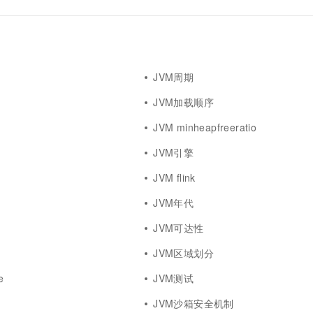
一个 AI 助手
超强辅助，Bol
即刻拥有 DeepSeek-R1 满血版
在企业官网、通讯软件中为客户提供 AI 客服
多种方案随心选，轻松解锁专属 DeepSeek
JVM周期
JVM加载顺序
JVM minheapfreeratio
JVM引擎
JVM flink
JVM年代
JVM可达性
JVM区域划分
e
JVM测试
JVM沙箱安全机制