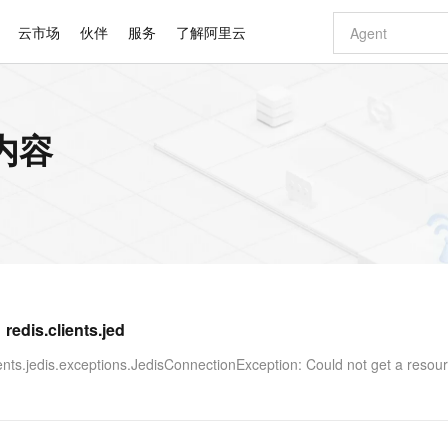
云市场
伙伴
服务
了解阿里云
AI 特惠
数据与 API
成为产品伙伴
企业增值服务
最佳实践
价格计算器
AI 场景体
基础软件
产品伙伴合
阿里云认证
市场活动
配置报价
大模型
内容
自助选配和估算价格
步到位
智启 AI 普惠权益
产品生态集成认证中心
企业支持计划
云上春晚
域名与网站
Qwen Audio：打造专属 AI 语音助手
千问官方 MaaS 平台，为开发者和 Agent 而生，新用户赠送 1 亿 + tokens 额度
一句话生成原生
AI Coding
阿里云Maa
2026 阿里云
云服务器 E
为企业打
数据集
Windows
大模型认证
模型
NEW
NEW
格式还原
值低价云产品抢先购
至高享 1亿+免费 tokens，加速 Al 应用落地
提供智能易用的域名与建站服务
Qwen-Audio-3.0-Realtime 端到端实时语音角色扮演
输入一句话想法,
智能编程，一键
安全可靠、
产品生态伙伴
专家技术服务
云上奥运之旅
弹性计算合作
阿里云中企出
手机三要素
宝塔 Linux
全部认证
价格优势
开源旗舰模型
即刻拥有 DeepSeek-V4-Pro
阿里云 OPC 创新助力计划
千问大模型
一键部署幻兽
AI 电商营销
对象存储 O
大模型
产品生态伙伴工作台
企业增值服务台
云栖战略参考
云存储合作计
云栖大会
身份实名认证
CentOS
训练营
推动算力普惠，释放技术红利
最高返9万
真正可用的 1M 上下文,一次完成代码全链路开发
快速构建应用程序和网站，即刻迈出上云第一步
轻松解锁专属 DeepSeek-V4-Pro
至高百万元 Token 补贴，加速一人公司成长
多元化、高性能、安全可靠的大模型服务
一键购买专属
从图文生成到
云上的中国
数据库合作计
活动全景
短信
Docker
图片和
自进化智能体
5 分钟轻松部署专属 QwenPaw
Token Plan 模型订阅计划
数字证书管理服务（原SSL证书）
高效搭建 AI
AI 广告创作
无影云电脑
企业成长
NEW
HOT
信息公告
看见新力量
云网络合作计
OCR 文字识别
JAVA
越聪明
证享300元代金券
全托管，含MySQL、PostgreSQL、SQL Server、MariaDB多引擎
Qwen3.8-Max 首发尝鲜，限时加量 10 倍，夜间低至2折
实现全站 HTTPS，呈现可信的 Web 访问
从聊天伙伴进化为能主动干活的本地数字员工
图文、视频一
随时随地安
Kimi-K3
HappyHors
NEW
魔搭 Mode
loud
服务实践
官网公告
.clients.jed
Kimi 最新旗舰模型，长程编程与推理利器
让文字生成流
金融模力时刻
Salesforce O
版
发票查验
全能环境
Claude Code + GStack 打造工程团队
千问办公，限时限量积分加倍
Qoder
低代码高效构
AI 建站
短信服务
型
NEW
作计划
计划
创新中心
魔搭 ModelSc
健康状态
理服务
让AI从“聊天伙伴”进化为能干活的“数字员工”
安装技能 GStack，拥有专属 AI 工程团队
你的AI工作搭子，覆盖日常办公高频场景
面向真实软件的智能体编程平台
0 代码专业建
.exceptions.JedisConnectionException: Could not get a resour
客户案例
天气预报查询
操作系统
Deepseek-v4-pro
HappyHors
态合作计划
态智能体模型
旗舰 MoE 大模型，百万上下文与顶尖推理能力
图生视频，流
同享
万小智 AI 建站低至 15元/月
Qoder CN
AI 短剧/漫剧
云原生数据库 
快递物流查询
WordPress
成为服务伙
高校合作
点，立即开启云上创新
覆盖公网/内网、递归/权威、移动APP等全场景解析服务
送.CN域名，送备案服务码
基于千问大模型等，支持代码智能生成、研发智能问答
AI助力短剧
GLM-5.2
Wan2.7-T
Ubuntu