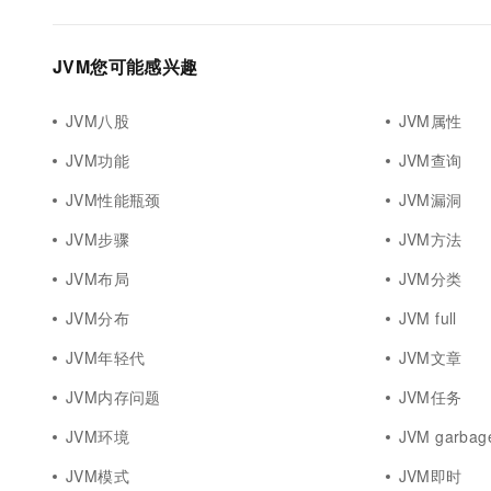
10 分钟在聊天系统中增加
专有云
JVM您可能感兴趣
JVM八股
JVM属性
JVM功能
JVM查询
JVM性能瓶颈
JVM漏洞
JVM步骤
JVM方法
JVM布局
JVM分类
JVM分布
JVM full
JVM年轻代
JVM文章
JVM内存问题
JVM任务
JVM环境
JVM garbag
JVM模式
JVM即时