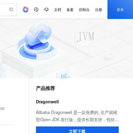
文档
备案
控制台
注册
登录
验
作计划
器
AI 活动
专业服务
服务伙伴合作计划
开发者社区
加入我们
产品动态
服务平台百炼
阿里云 OPC 创新助力计划
一站式生成采购清单，支持单品或批量购买
可编辑精美 PPT 文稿
S产品伙伴计划（繁花）
峰会
CS
造的大模型服务与应用开发平台
Agency Agents：拥有专属领域专家
AI 生产力先锋
Al MaaS 服务伙伴赋能合作
域名
博文
Careers
PolarDB Agentic Database
至高可申请百万元
 轻松生成专业的 PPT
开启高性价比 AI 编程新体验
弹性可伸缩的云计算服务
先锋实践拓展 AI 生产力的边界
发布
多领域专家智能体,一键组建 AI 虚拟交付团队
Token 补贴，五大权
计划
海大会
伙伴信用分合作计划
商标
问答
社会招聘
益加速 OPC 成功
帕鲁游戏服务器
SS
HappyHorse 打造一站式影视创作平台
飞天发布时刻
HOT
秒悟 Meoo CLI 支持一键部
划
备案
电子书
校园招聘
联机服务器，轻松开启游戏
视频创作，一键激活电商全链路生产力
稳定、安全、高性价比、高性能的云存储服务
所见，即是所愿
署项目至阿里云账号
可视化编排打通从文字构思到成片全链路闭环
更多支持
划
公司注册
镜像站
视频生成
语音识别与合成
 智能体与工作流应用
漫剧工坊：一站式动画创作平台
AI 实训营
Flink OSS 支持
合作伙伴培训与认证
产品推荐
划
上云迁移
站生成，高效打造优质广告素材
全接入的云上超级电脑
通过阿里云百炼高效搭建AI应用,助力高效开发
快速生产连贯的高质量长漫剧
从基础到进阶，Agent 创客手把手教你
AssumeRole 角色自定义
e-1.1-T2V
Qwen3-TTS-Flash
lScope
我要反馈
查询合作伙伴
畅细腻的高质量视频
离线语音合成大模型，多语言方言自适应，低延迟高稳定
n Alibaba Cloud ISV 合作
代维服务
建企业门户网站
10 分钟搭建微信、支付宝小程序
Dragonwell
百炼 Qwen3.7-Flash 系列模
创新加速
ope
登录合作伙伴管理后台
我要建议
站，无忧落地极速上线
以可视化方式快速构建移动和 PC 门户网站
国内短信简单易用，安全可靠，秒级触达，全球覆盖200+国家和地区。
高效部署网站，快速应用到小程序
型发布
ce
e-1.1-I2V
Cosyvoice-V3-Flash
Alibaba Dragonwell 是一款免费的, 生产就绪
安全
畅自然，细节丰富
高表现力语音合成大模型，语音克隆听感自然
我要投诉
PolarDB
型Open JDK 发行版，提供长期支持，包括性
上云场景组合购
伴
Qoder CN V1.7.0 发布
漫剧创作，剧本、分镜、视频高效生成
100%兼容MySQL、PostgreSQL，兼容Oracle，支持集中和分布式
覆盖90%+业务场景，专享组合折扣价
能增强和安全修复。完全兼容 Java SE 标
2V
VPN
Fun-ASR
立即下载