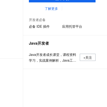
准，您可以在任何常用操作系统（包括
文戏情感细腻自然，动作戏激烈拳拳到肉，实现更强表演能力
支持中英文自由切换，具备更强的噪声鲁棒性
ernetes 版 ACK
云聚AI 严选权益
云安全中心 AI BAS 智能自动
SSL 证书
Linux、Windows 和 macOS）上开发 Java
了解更多
，一键激活高效办公新体验
理容器应用的 K8s 服务
精选AI产品，从模型到应用全链提效
化模拟渗透攻击产品发布
应用程序。
堡垒机
AI 用量加速计划
DataWorks ChatBI 会话支持
开发者必备
应用
防火墙
、识别商机，让客服更高效、服务更出色。
新老同享，达量后返
上传临时文件分析
必备 IDE 插件
应用托管平台
千问办公
主机安全
NEW
的智能体编程平台
一站式AI生产力平台
Java开发者
AI 应用及服务市场
伶鹊
企业级人与Agent协作平台，接入和调度多个数字员工
智能客服平台，对话机器人、对话分析、智能外呼
Java开发者成长课堂，课程资料
AI 应用
+关注
学习，实战案例解析，Java工程
大模型服务平台百炼 - 全妙
大模型
应用创作平台
师必备词汇等你来~
多模态内容创作工具，已接入 DeepSeek
自然语言处理
数据标注
机器学习
息提取
与 AI 智能体进行实时音视频通话
从文本、图片、视频中提取结构化的属性信息
构建支持视频理解的 AI 音视频实时通话应用