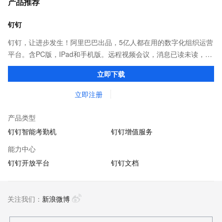
产品推荐
钉钉
钉钉，让进步发生！阿里巴巴出品，5亿人都在用的数字化组织运营
平台。含PC版，IPad和手机版。远程视频会议，消息已读未读，
DING消息任务管理，让沟通更高效；移动办公考勤，审批，钉闪
立即下载
会，钉钉文档，钉钉教育解决方案。
立即注册
产品类型
钉钉智能考勤机
钉钉增值服务
能力中心
钉钉开放平台
钉钉文档
关注我们：
新浪微博