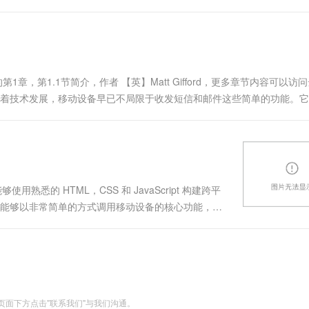
移动变化。 实现步骤使用PhoneG....
章，第1.1节简介，作者 【英】Matt Gifford，更多章节内容可以访
开发手册随着技术发展，移动设备早已不局限于收发短信和邮件这些简单的功能。
本章将介绍如何使用PhoneGap A....
熟悉的 HTML，CSS 和 JavaScript 构建跨平
t API 能够以非常简单的方式调用移动设备的核心功能，包
借助 PhoneGap，你完全可以使用熟悉的 Web
面下方点击"联系我们"与我们沟通。