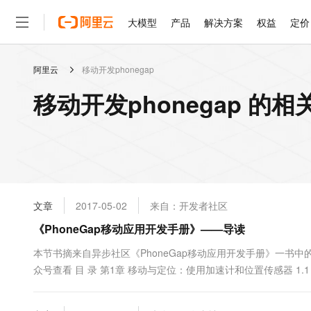
大模型
产品
解决方案
权益
定价
阿里云
移动开发phonegap
大模型
产品
解决方案
权益
定价
云市场
伙伴
服务
了解阿里云
精选产品
精选解决方案
普惠上云
产品定价
精选商城
成为销售伙伴
售前咨询
为什么选择阿里云
千问AI平台
移动开发phonegap 的相
了解云产品的定价详情
大模型服务平台百炼
睿译宝，AI翻译排版一
普惠上云 官方力荐
分销伙伴
在线服务
网站建设
什么是云计算
大
大模型服务与应用平台
上传文档即自动完成翻译和
云服务器38元/年起，超
咨询伙伴
多端小程序
技术领先
云上成本管理
售后服务
轻量应用服务器
GLM-5.2：长任务时代
官方推荐返现计划
大模型
精选产品
精选解决方案
Salesforce 国际版订阅
稳定可靠
管理和优化成本
推荐新用户得奖励，单订单
销售伙伴合作计划
自助服务
友盟天域
安全合规
人工智能与机器学习
AI
文本生成
云数据库 RDS
Hermes Agent，打造
云工开物
无影生态合作计划
在线服务
文章
2017-05-02
来自：开发者社区
观测云
分析师报告
自主进化，持久记忆，越用
高校专属算力普惠，学生认
计算
互联网应用开发
Qwen3.8-Max
HOT
Salesforce On Alibaba C
工单服务
《PhoneGap移动应用开发手册》——导读
智能体时代全能旗舰模型
Tuya 物联网平台阿里云
研究报告与白皮书
人工智能平台 PAI
快速拥有专属 OpenClaw
大模
Consulting Partner 合
大数据
容器
免费试用
短信专区
一站式AI开发、训练和推
本节书摘来自异步社区《PhoneGap移动应用开发手册》一书中的目
蓝凌 OA
Qwen3.7-Plus
AI 大模型销售与服务生
现代化应用
众号查看 目 录 第1章 移动与定位：使用加速计和位置传感器 1.1 
存储
天池大赛
能看、能想、能动手的多模
云解析DNS
解决方案免费试用 新老
电子合同
过加速计事件更新对象的显示位置 1.5 获取设备位置传感器信息 1.6
最高领取价值200元试用
安全
网络与CDN
AI 算法大赛
Qwen3-VL-Plus
畅捷通