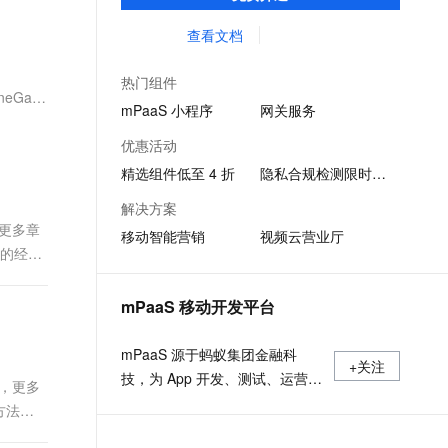
少研发成本、提升开发效率，协助企业快速
文戏情感细腻自然，动作戏激烈拳拳到肉，实现更强表演能力
支持中英文自由切换，具备更强的噪声鲁棒性
ernetes 版 ACK
云聚AI 严选权益
云安全中心 AI BAS 智能自动
SSL 证书
搭建稳定高质量的移动应用。
查看文档
，一键激活高效办公新体验
理容器应用的 K8s 服务
精选AI产品，从模型到应用全链提效
化模拟渗透攻击产品发布
堡垒机
AI 用量加速计划
DataWorks ChatBI 会话支持
热门组件
应用
防火墙
eGap
、识别商机，让客服更高效、服务更出色。
新老同享，达量后返
上传临时文件分析
mPaaS 小程序
网关服务
千问办公
主机安全
NEW
优惠活动
的智能体编程平台
一站式AI生产力平台
精选组件低至 4 折
隐私合规检测限时免费
AI 应用及服务市场
伶鹊
解决方案
企业级人与Agent协作平台，接入和调度多个数字员工
智能客服平台，对话机器人、对话分析、智能外呼
，更多章
AI 应用
移动智能营销
视频云营业厅
回的经纬
大模型服务平台百炼 - 全妙
大模型
应用创作平台
多模态内容创作工具，已接入 DeepSeek
自然语言处理
mPaaS 移动开发平台
数据标注
mPaaS 源于蚂蚁集团金融科
+关注
机器学习
技，为 App 开发、测试、运营及
d，更多
息提取
与 AI 智能体进行实时音视频通话
运维提供云到端的一站式解决方
n方法，
从文本、图片、视频中提取结构化的属性信息
构建支持视频理解的 AI 音视频实时通话应用
案，致力于提供高效、灵活、稳