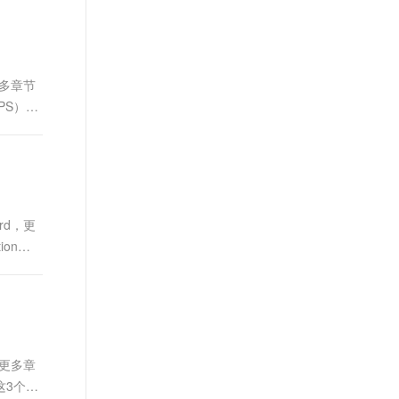
定的移动研发、管理平台。 官网
t.diy 一步搞定创意建站
构建大模型应用的安全防护体系
地址：
通过自然语言交互简化开发流程,全栈开发支持
通过阿里云安全产品对 AI 应用进行安全防护
https://www.aliyun.com/product/mobilepaas/mpaas
更多章节
PS）功
rd，更
ion函
，更多章
这3个空