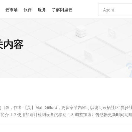
云市场
伙伴
服务
了解阿里云
AI 特惠
数据与 API
成为产品伙伴
企业增值服务
最佳实践
价格计算器
AI 场景体
基础软件
产品伙伴合
阿里云认证
市场活动
配置报价
大模型
关内容
自助选配和估算价格
步到位
智启 AI 普惠权益
产品生态集成认证中心
企业支持计划
云上春晚
域名与网站
Qwen Audio：打造专属 AI 语音助手
千问官方 MaaS 平台，为开发者和 Agent 而生，新用户赠送 1 亿 + tokens 额度
一句话生成原生
AI Coding
阿里云Maa
2026 阿里云
云服务器 E
为企业打
数据集
Windows
大模型认证
模型
NEW
NEW
格式还原
值低价云产品抢先购
至高享 1亿+免费 tokens，加速 Al 应用落地
提供智能易用的域名与建站服务
Qwen-Audio-3.0-Realtime 端到端实时语音角色扮演
输入一句话想法,
智能编程，一键
安全可靠、
产品生态伙伴
专家技术服务
云上奥运之旅
弹性计算合作
阿里云中企出
手机三要素
宝塔 Linux
全部认证
价格优势
开源旗舰模型
即刻拥有 DeepSeek-V4-Pro
阿里云 OPC 创新助力计划
千问大模型
一键部署幻兽
AI 电商营销
对象存储 O
大模型
产品生态伙伴工作台
企业增值服务台
云栖战略参考
云存储合作计
云栖大会
身份实名认证
CentOS
训练营
推动算力普惠，释放技术红利
最高返9万
真正可用的 1M 上下文,一次完成代码全链路开发
快速构建应用程序和网站，即刻迈出上云第一步
轻松解锁专属 DeepSeek-V4-Pro
至高百万元 Token 补贴，加速一人公司成长
多元化、高性能、安全可靠的大模型服务
一键购买专属
从图文生成到
云上的中国
数据库合作计
活动全景
短信
Docker
图片和
自进化智能体
5 分钟轻松部署专属 QwenPaw
Token Plan 模型订阅计划
数字证书管理服务（原SSL证书）
高效搭建 AI
AI 广告创作
无影云电脑
企业成长
NEW
HOT
信息公告
看见新力量
云网络合作计
OCR 文字识别
JAVA
越聪明
证享300元代金券
全托管，含MySQL、PostgreSQL、SQL Server、MariaDB多引擎
Qwen3.8-Max 首发尝鲜，限时加量 10 倍，夜间低至2折
实现全站 HTTPS，呈现可信的 Web 访问
从聊天伙伴进化为能主动干活的本地数字员工
图文、视频一
随时随地安
Kimi-K3
HappyHors
NEW
魔搭 Mode
loud
服务实践
官网公告
Kimi 最新旗舰模型，长程编程与推理利器
让文字生成流
金融模力时刻
Salesforce O
版
发票查验
全能环境
Claude Code + GStack 打造工程团队
千问办公，限时限量积分加倍
Qoder
低代码高效构
AI 建站
短信服务
型
NEW
作计划
计划
创新中心
魔搭 ModelSc
健康状态
理服务
让AI从“聊天伙伴”进化为能干活的“数字员工”
安装技能 GStack，拥有专属 AI 工程团队
你的AI工作搭子，覆盖日常办公高频场景
面向真实软件的智能体编程平台
0 代码专业建
录，作者 【英】Matt Gifford，更多章节内容可以访问云栖社区“异步
客户案例
天气预报查询
操作系统
Deepseek-v4-pro
HappyHors
态合作计划
简介 1.2 使用加速计检测设备的移动 1.3 调整加速计传感器更新时间间隔 1
态智能体模型
旗舰 MoE 大模型，百万上下文与顶尖推理能力
图生视频，流
同享
万小智 AI 建站低至 15元/月
Qoder CN
AI 短剧/漫剧
云原生数据库 
快递物流查询
WordPress
成为服务伙
 调整位置...
高校合作
点，立即开启云上创新
覆盖公网/内网、递归/权威、移动APP等全场景解析服务
送.CN域名，送备案服务码
基于千问大模型等，支持代码智能生成、研发智能问答
AI助力短剧
GLM-5.2
Wan2.7-T
Ubuntu