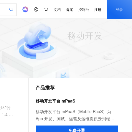
文档
备案
控制台
注册
登录
验
作计划
器
AI 活动
专业服务
服务伙伴合作计划
开发者社区
加入我们
产品动态
服务平台百炼
阿里云 OPC 创新助力计划
一站式生成采购清单，支持单品或批量购买
可编辑精美 PPT 文稿
S产品伙伴计划（繁花）
峰会
CS
造的大模型服务与应用开发平台
Agency Agents：拥有专属领域专家
AI 生产力先锋
Al MaaS 服务伙伴赋能合作
域名
博文
Careers
PolarDB Agentic Database
至高可申请百万元
 轻松生成专业的 PPT
开启高性价比 AI 编程新体验
弹性可伸缩的云计算服务
先锋实践拓展 AI 生产力的边界
发布
多领域专家智能体,一键组建 AI 虚拟交付团队
Token 补贴，五大权
计划
海大会
伙伴信用分合作计划
商标
问答
社会招聘
益加速 OPC 成功
帕鲁游戏服务器
SS
HappyHorse 打造一站式影视创作平台
飞天发布时刻
HOT
秒悟 Meoo CLI 支持一键部
划
备案
电子书
校园招聘
联机服务器，轻松开启游戏
视频创作，一键激活电商全链路生产力
稳定、安全、高性价比、高性能的云存储服务
所见，即是所愿
署项目至阿里云账号
可视化编排打通从文字构思到成片全链路闭环
更多支持
划
公司注册
镜像站
视频生成
语音识别与合成
 智能体与工作流应用
漫剧工坊：一站式动画创作平台
AI 实训营
Flink OSS 支持
合作伙伴培训与认证
产品推荐
划
上云迁移
站生成，高效打造优质广告素材
全接入的云上超级电脑
通过阿里云百炼高效搭建AI应用,助力高效开发
快速生产连贯的高质量长漫剧
从基础到进阶，Agent 创客手把手教你
AssumeRole 角色自定义
e-1.1-T2V
Qwen3-TTS-Flash
lScope
我要反馈
查询合作伙伴
畅细腻的高质量视频
离线语音合成大模型，多语言方言自适应，低延迟高稳定
n Alibaba Cloud ISV 合作
代维服务
建企业门户网站
10 分钟搭建微信、支付宝小程序
移动开发平台 mPaaS
百炼 Qwen3.7-Flash 系列模
创新加速
ope
登录合作伙伴管理后台
我要建议
站，无忧落地极速上线
以可视化方式快速构建移动和 PC 门户网站
国内短信简单易用，安全可靠，秒级触达，全球覆盖200+国家和地区。
高效部署网站，快速应用到小程序
型发布
社区”公
e-1.1-I2V
Cosyvoice-V3-Flash
移动开发平台 mPaaS（Mobile PaaS）为
.4 通
安全
畅自然，细节丰富
高表现力语音合成大模型，语音克隆听感自然
我要投诉
PolarDB
App 开发、测试、运营及运维提供云到端的
上云场景组合购
伴
Qoder CN V1.7.0 发布
漫剧创作，剧本、分镜、视频高效生成
100%兼容MySQL、PostgreSQL，兼容Oracle，支持集中和分布式
覆盖90%+业务场景，专享组合折扣价
一站式解决方案，能有效降低技术门槛、减
2V
VPN
Fun-ASR
免费开通