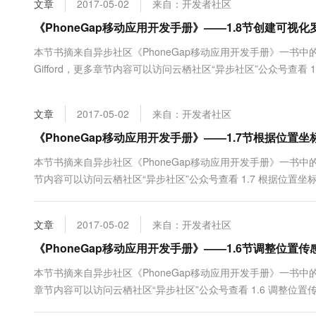
文章
2017-05-02
来自：开发者社区
大数据开发治理平台 Data
AI 产品 免费试用
网络
安全
云开发大赛
Tableau 订阅
《PhoneGap移动应用开发手册》——1.8节创建可视
1亿+ 大模型 tokens 和 
可观测
入门学习赛
中间件
AI空中课堂在线直播课
本节书摘来自异步社区《PhoneGap移动应用开发手册》一书中的
云防火墙
140+云产品 免费试用
大模型服务
Gifford，更多章节内容可以访问云栖社区“异步社区”公众号查看 1
上云与迁云
云原生的云上边界网络安全
产品新客免费试用，最长1
数据库
API向开发者提供了获取设备的坐标信息及前进方向信息。开发者
生态解决方案
千问AI平台-Token Plan
企业出海
大模型ACA认证体验
大数据计算
文章
2017-05-02
来自：开发者社区
助力企业全员 AI 认知与能
行业生态解决方案
政企业务
媒体服务
千问AI平台-模型体验
《PhoneGap移动应用开发手册》——1.7节根据位置
开发者生态解决方案
在线体验全尺寸、多种模态
企业服务与云通信
本节书摘来自异步社区《PhoneGap移动应用开发手册》一书中的第1
AI 开发和 AI 应用解决
节内容可以访问云栖社区“异步社区”公众号查看 1.7 根据位置
Happy 系列大模型
域名与网站
度坐标，使用Google Maps API作为JaveScript，讲述如何在
终端用户计算
文章
2017-05-02
来自：开发者社区
Serverless
《PhoneGap移动应用开发手册》——1.6节调整位置
大模型解决方案
本节书摘来自异步社区《PhoneGap移动应用开发手册》一书中的第1
开发工具
快速部署 Dify，高效搭建 
章节内容可以访问云栖社区“异步社区”公众号查看 1.6 调整位置传感器更
迁移与运维管理
可以获取以GPS坐标表示的设备位置。本例中，通过设定的间隔持续