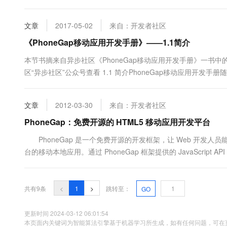
间轴上的移动。加速计是一种移动传感器，它能检测当前设备位置的相对
文章
2017-05-02
来自：开发者社区
《PhoneGap移动应用开发手册》——1.1简介
本节书摘来自异步社区《PhoneGap移动应用开发手册》一书中的第1
区“异步社区”公众号查看 1.1 简介PhoneGap移动应用
以借助位置传感器、加速计传感器及其他传感器，帮助用户导航和定位。 
文章
2012-03-30
来自：开发者社区
PhoneGap：免费开源的 HTML5 移动应用开发平台
PhoneGap 是一个免费开源的开发框架，让 Web 开发人员能够使用
台的移动本地应用。通过 PhoneGap 框架提供的 JavaScrip
括地理位置，摄像头，加速器，通讯录，多媒体，文件和网络等功能。
开发技术写出移动....
共有9条
<
1
>
跳转至：
GO
更新时间 2024-03-12 06:01:54
本页面内关键词为智能算法引擎基于机器学习所生成，如有任何问题，可在页