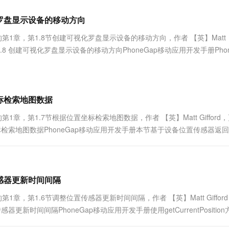
服务生态伙伴
视觉 Coding、空间感知、多模态思考等全面升级
1M上下文，专为长程任务能力而生
云工开物
企业应用
Works
Night Plan 支持 Qwen 3.8-Max
云原生大数据计算服务 MaxCompute
AI 办公
容器服务 Kub
NEW
Red Hat
化罗盘显示设备的移动方向
30+ 款产品免费体验
Data Agent 驱动的一站式 Data+AI 开发治理平台
夜间 5 折，Qwen/Meoo/TokenPlan 客户专享
面向分析的企业级SaaS模式云数据仓库
AI智能应用
提供一站式管
科研合作
ERP
堂（旗舰版）
SUSE
第1章，第1.8节创建可视化罗盘显示设备的移动方向，作者 【英】Matt
智能客服
AI 应用构建
大模型原生
CRM
.8 创建可视化罗盘显示设备的移动方向PhoneGap移动应用开发手册Phon
防护产品
2个月
自动承接线索
可以利用这些信息自定义一个罗盘工具来显示设....
建站小程序
Qoder
大模型服务平台百炼-应用模版
OA 办公系统
HOT
NEW
面向真实软件
个人版上线、团队版降价；千问3.8-Max首发发尝鲜
丰富多元化的应用模版和解决方案
力提升
财税管理
模板建站
万有无界
大模型服务平台百炼-智能体
坐标检索地图数据
400电话
定制建站
的模型效果
灵活可视化地构建企业级 Agent
章，第1.7节根据位置坐标检索地图数据，作者 【英】Matt Gifford
方案
广告营销
模板小程序
坐标检索地图数据PhoneGap移动应用开发手册本节基于设备位置传感器返
秒悟
人工智能平台 PAI
定制小程序
云端极速 AI 
屏幕上绘制地图，及生成地图....
新一代 AI 视频生成模型，深度适配广告营销等场景
AI Native 的算法工程平台，一站式完成建模、训练、推理服务部署
APP 开发
建站系统
传感器更新时间间隔
章，第1.6节调整位置传感器更新时间间隔，作者 【英】Matt Giffor
AI 应用
10分钟微调：让0.6B模型媲美235B模
多模态数据信
新时间间隔PhoneGap移动应用开发手册使用getCurrentPositio
型
依托云原生高可用架构,实现Dify私有化部署
获取更新信息，以获取当前....
用1%尺寸在特定领域达到大模型90%以上效果