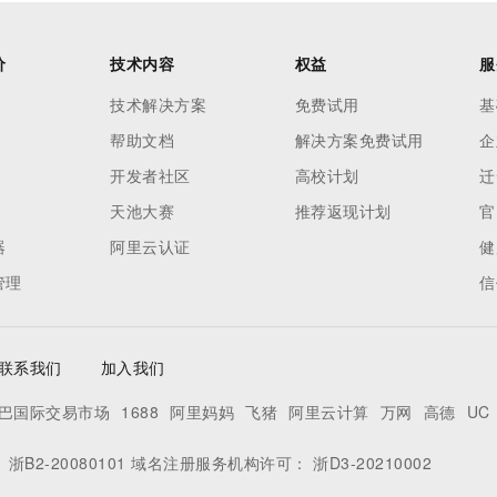
价
技术内容
权益
服
技术解决方案
免费试用
基
帮助文档
解决方案免费试用
企
开发者社区
高校计划
迁
天池大赛
推荐返现计划
官
器
阿里云认证
健
管理
信
联系我们
加入我们
巴国际交易市场
1688
阿里妈妈
飞猪
阿里云计算
万网
高德
UC
：
浙B2-20080101
域名注册服务机构许可：
浙D3-20210002