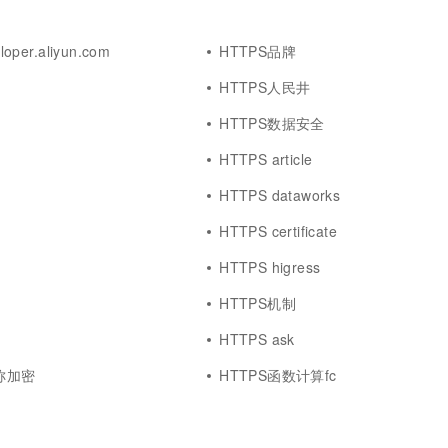
oper.aliyun.com
HTTPS品牌
HTTPS人民井
HTTPS数据安全
HTTPS article
HTTPS dataworks
HTTPS certificate
HTTPS higress
HTTPS机制
HTTPS ask
称加密
HTTPS函数计算fc