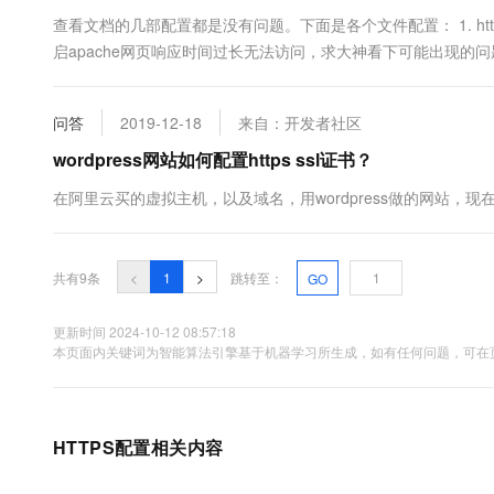
查看文档的几部配置都是没有问题。下面是各个文件配置： 1. http.
启apache网页响应时间过长无法访问，求大神看下可能出现的
样的问题，在CSDN看到了，希望阿里云团队能够给出正确、标
问答
2019-12-18
来自：开发者社区
wordpress网站如何配置https ssl证书？
在阿里云买的虚拟主机，以及域名，用wordpress做的网站，
共有9条
<
1
>
跳转至：
GO
更新时间 2024-10-12 08:57:18
本页面内关键词为智能算法引擎基于机器学习所生成，如有任何问题，可在页
HTTPS配置相关内容