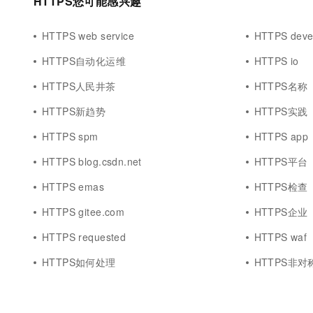
HTTPS您可能感兴趣
HTTPS web service
HTTPS devel
HTTPS自动化运维
HTTPS io
HTTPS人民井茶
HTTPS名称
HTTPS新趋势
HTTPS实践
HTTPS spm
HTTPS app
HTTPS blog.csdn.net
HTTPS平台
HTTPS emas
HTTPS检查
HTTPS gitee.com
HTTPS企业
HTTPS requested
HTTPS waf
HTTPS如何处理
HTTPS非对