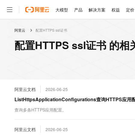
大模型
产品
解决方案
权益
定价
阿里云
配置HTTPS ssl证书
大模型
产品
解决方案
权益
定价
云市场
伙伴
服务
了解阿里云
精选产品
精选解决方案
普惠上云
产品定价
精选商城
成为销售伙伴
售前咨询
为什么选择阿里云
千问AI平台
配置HTTPS ssl证书 的
了解云产品的定价详情
大模型服务平台百炼
睿译宝，AI翻译排版一
普惠上云 官方力荐
分销伙伴
在线服务
网站建设
什么是云计算
大
大模型服务与应用平台
上传文档即自动完成翻译和
云服务器38元/年起，超
咨询伙伴
多端小程序
技术领先
云上成本管理
售后服务
轻量应用服务器
GLM-5.2：长任务时代
官方推荐返现计划
大模型
精选产品
精选解决方案
Salesforce 国际版订阅
稳定可靠
管理和优化成本
推荐新用户得奖励，单订单
销售伙伴合作计划
自助服务
友盟天域
安全合规
人工智能与机器学习
AI
文本生成
云数据库 RDS
Hermes Agent，打造
云工开物
无影生态合作计划
在线服务
阿里云文档
2026-06-25
观测云
分析师报告
自主进化，持久记忆，越用
高校专属算力普惠，学生认
计算
互联网应用开发
Qwen3.8-Max
HOT
Salesforce On Alibaba C
工单服务
ListHttpsApplicationConfigurations查询HT
智能体时代全能旗舰模型
Tuya 物联网平台阿里云
研究报告与白皮书
人工智能平台 PAI
快速拥有专属 OpenClaw
大模
Consulting Partner 合
大数据
容器
免费试用
短信专区
一站式AI开发、训练和推
查询多条HTTPS应用配置。
蓝凌 OA
Qwen3.7-Plus
AI 大模型销售与服务生
现代化应用
存储
天池大赛
能看、能想、能动手的多模
云解析DNS
解决方案免费试用 新老
电子合同
最高领取价值200元试用
安全
阿里云文档
网络与CDN
2026-06-25
AI 算法大赛
Qwen3-VL-Plus
畅捷通