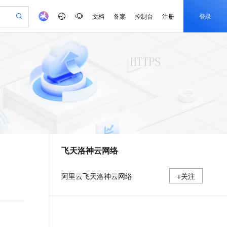
文档
备案
控制台
注册
登录
验
作计划
器
AI 活动
专业服务
服务伙伴合作计划
开发者社区
加入我们
产品动态
服务平台百炼
阿里云 OPC 创新助力计划
一站式生成采购清单，支持单品或批量购买
可编辑精美 PPT 文稿
S产品伙伴计划（繁花）
峰会
CS
造的大模型服务与应用开发平台
Agency Agents：拥有专属领域专家
AI 生产力先锋
Al MaaS 服务伙伴赋能合作
域名
博文
Careers
PolarDB Agentic Database
至高可申请百万元
 轻松生成专业的 PPT
开启高性价比 AI 编程新体验
弹性可伸缩的云计算服务
先锋实践拓展 AI 生产力的边界
发布
多领域专家智能体,一键组建 AI 虚拟交付团队
Token 补贴，五大权
计划
海大会
伙伴信用分合作计划
商标
问答
社会招聘
益加速 OPC 成功
帕鲁游戏服务器
SS
HappyHorse 打造一站式影视创作平台
飞天发布时刻
HOT
秒悟 Meoo CLI 支持一键部
划
备案
电子书
校园招聘
联机服务器，轻松开启游戏
视频创作，一键激活电商全链路生产力
稳定、安全、高性价比、高性能的云存储服务
所见，即是所愿
署项目至阿里云账号
可视化编排打通从文字构思到成片全链路闭环
更多支持
划
公司注册
镜像站
视频生成
语音识别与合成
 智能体与工作流应用
漫剧工坊：一站式动画创作平台
AI 实训营
Flink OSS 支持
合作伙伴培训与认证
飞天洛神云网络
划
上云迁移
站生成，高效打造优质广告素材
全接入的云上超级电脑
通过阿里云百炼高效搭建AI应用,助力高效开发
快速生产连贯的高质量长漫剧
从基础到进阶，Agent 创客手把手教你
AssumeRole 角色自定义
e-1.1-T2V
Qwen3-TTS-Flash
lScope
我要反馈
查询合作伙伴
畅细腻的高质量视频
离线语音合成大模型，多语言方言自适应，低延迟高稳定
n Alibaba Cloud ISV 合作
代维服务
建企业门户网站
10 分钟搭建微信、支付宝小程序
百炼 Qwen3.7-Flash 系列模
阿里云飞天洛神云网络
+关注
创新加速
ope
登录合作伙伴管理后台
我要建议
站，无忧落地极速上线
以可视化方式快速构建移动和 PC 门户网站
国内短信简单易用，安全可靠，秒级触达，全球覆盖200+国家和地区。
高效部署网站，快速应用到小程序
型发布
e-1.1-I2V
Cosyvoice-V3-Flash
安全
畅自然，细节丰富
高表现力语音合成大模型，语音克隆听感自然
我要投诉
PolarDB
上云场景组合购
伴
Qoder CN V1.7.0 发布
漫剧创作，剧本、分镜、视频高效生成
100%兼容MySQL、PostgreSQL，兼容Oracle，支持集中和分布式
覆盖90%+业务场景，专享组合折扣价
2V
VPN
Fun-ASR