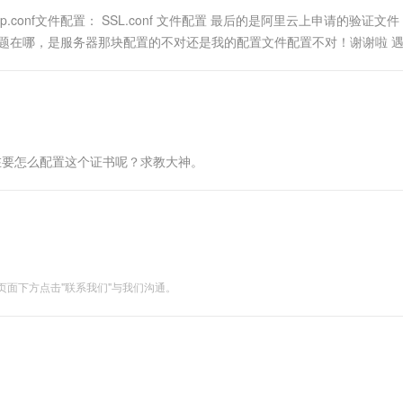
conf文件配置： SSL.conf 文件配置 最后的是阿里云上申请的验证文件
问题在哪，是服务器那块配置的不对还是我的配置文件配置不对！谢谢啦 
准的答案~请查看
现在要怎么配置这个证书呢？求教大神。
面下方点击"联系我们"与我们沟通。