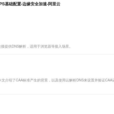
服务生态伙伴
视觉 Coding、空间感知、多模态思考等全面升级
1M上下文，专为长程任务能力而生
云工开物
站点HTTPS基础配置-边缘安全加速-阿里云
企业应用
Works
Night Plan 支持 Qwen 3.8-Max
云原生大数据计算服务 MaxCompute
AI 办公
容器服务 Kub
NEW
Red Hat
30+ 款产品免费体验
Data Agent 驱动的一站式 Data+AI 开发治理平台
夜间 5 折，Qwen/Meoo/TokenPlan 客户专享
面向分析的企业级SaaS模式云数据仓库
AI智能应用
提供一站式管
科研合作
ERP
堂（旗舰版）
SUSE
智能客服
AI 应用构建
大模型原生
CRM
防护产品
2个月
自动承接线索
建站小程序
Qoder
大模型服务平台百炼-应用模版
OA 办公系统
HOT
NEW
面向真实软件
个人版上线、团队版降价；千问3.8-Max首发发尝鲜
丰富多元化的应用模版和解决方案
力提升
财税管理
模板建站
TTP连接提供DNS解析，适用于浏览器等接入场景。
万有无界
大模型服务平台百炼-智能体
400电话
定制建站
的模型效果
灵活可视化地构建企业级 Agent
方案
广告营销
模板小程序
秒悟
人工智能平台 PAI
定制小程序
云端极速 AI 
新一代 AI 视频生成模型，深度适配广告营销等场景
AI Native 的算法工程平台，一站式完成建模、训练、推理服务部署
APP 开发
文介绍了CAA标准产生的背景，以及使用云解析DNS来设置并验证CAA
建站系统
AI 应用
10分钟微调：让0.6B模型媲美235B模
多模态数据信
型
依托云原生高可用架构,实现Dify私有化部署
用1%尺寸在特定领域达到大模型90%以上效果