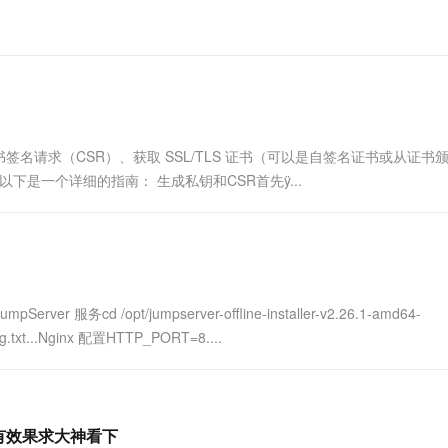
一个 AI 助手
超强辅助，Bol
即刻拥有 DeepSeek-R1 满血版
在企业官网、通讯软件中为客户提供 AI 客服
多种方案随心选，轻松解锁专属 DeepSeek
证书签名请求（CSR）、获取 SSL/TLS 证书（可以是自签名证书或从证书
以下是一个详细的指南： 生成私钥和CSR首先ÿ...
erver 服务cd /opt/jumpserver-offline-installer-v2.26.1-amd64-
ig.txt...Nginx 配置HTTP_PORT=8....
直没有效果求大神看下