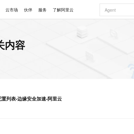
云市场
伙伴
服务
了解阿里云
AI 特惠
数据与 API
成为产品伙伴
企业增值服务
最佳实践
价格计算器
AI 场景体
基础软件
产品伙伴合
阿里云认证
市场活动
配置报价
大模型
相关内容
自助选配和估算价格
步到位
智启 AI 普惠权益
产品生态集成认证中心
企业支持计划
云上春晚
域名与网站
Qwen Audio：打造专属 AI 语音助手
千问官方 MaaS 平台，为开发者和 Agent 而生，新用户赠送 1 亿 + tokens 额度
一句话生成原生
AI Coding
阿里云Maa
2026 阿里云
云服务器 E
为企业打
数据集
Windows
大模型认证
模型
NEW
NEW
格式还原
值低价云产品抢先购
至高享 1亿+免费 tokens，加速 Al 应用落地
提供智能易用的域名与建站服务
Qwen-Audio-3.0-Realtime 端到端实时语音角色扮演
输入一句话想法,
智能编程，一键
安全可靠、
产品生态伙伴
专家技术服务
云上奥运之旅
弹性计算合作
阿里云中企出
手机三要素
宝塔 Linux
全部认证
价格优势
开源旗舰模型
即刻拥有 DeepSeek-V4-Pro
阿里云 OPC 创新助力计划
千问大模型
一键部署幻兽
AI 电商营销
对象存储 O
大模型
产品生态伙伴工作台
企业增值服务台
云栖战略参考
云存储合作计
云栖大会
身份实名认证
CentOS
训练营
推动算力普惠，释放技术红利
最高返9万
真正可用的 1M 上下文,一次完成代码全链路开发
快速构建应用程序和网站，即刻迈出上云第一步
轻松解锁专属 DeepSeek-V4-Pro
至高百万元 Token 补贴，加速一人公司成长
多元化、高性能、安全可靠的大模型服务
一键购买专属
从图文生成到
云上的中国
数据库合作计
活动全景
短信
Docker
图片和
自进化智能体
5 分钟轻松部署专属 QwenPaw
Token Plan 模型订阅计划
数字证书管理服务（原SSL证书）
高效搭建 AI
AI 广告创作
无影云电脑
企业成长
NEW
HOT
信息公告
看见新力量
云网络合作计
OCR 文字识别
JAVA
越聪明
证享300元代金券
全托管，含MySQL、PostgreSQL、SQL Server、MariaDB多引擎
Qwen3.8-Max 首发尝鲜，限时加量 10 倍，夜间低至2折
实现全站 HTTPS，呈现可信的 Web 访问
从聊天伙伴进化为能主动干活的本地数字员工
图文、视频一
随时随地安
Kimi-K3
HappyHors
NEW
魔搭 Mode
loud
服务实践
官网公告
TPS应用配置列表-边缘安全加速-阿里云
Kimi 最新旗舰模型，长程编程与推理利器
让文字生成流
金融模力时刻
Salesforce O
版
发票查验
全能环境
Claude Code + GStack 打造工程团队
千问办公，限时限量积分加倍
Qoder
低代码高效构
AI 建站
短信服务
型
NEW
作计划
计划
创新中心
魔搭 ModelSc
健康状态
理服务
让AI从“聊天伙伴”进化为能干活的“数字员工”
安装技能 GStack，拥有专属 AI 工程团队
你的AI工作搭子，覆盖日常办公高频场景
面向真实软件的智能体编程平台
0 代码专业建
客户案例
天气预报查询
操作系统
Deepseek-v4-pro
HappyHors
态合作计划
态智能体模型
旗舰 MoE 大模型，百万上下文与顶尖推理能力
图生视频，流
同享
万小智 AI 建站低至 15元/月
Qoder CN
AI 短剧/漫剧
云原生数据库 
快递物流查询
WordPress
成为服务伙
高校合作
点，立即开启云上创新
覆盖公网/内网、递归/权威、移动APP等全场景解析服务
送.CN域名，送备案服务码
基于千问大模型等，支持代码智能生成、研发智能问答
AI助力短剧
GLM-5.2
Wan2.7-T
Ubuntu