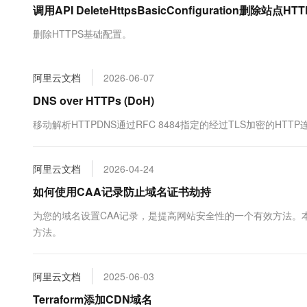
调用API DeleteHttpsBasicConfiguration删除
大数据开发治理平台 Data
AI 产品 免费试用
网络
安全
云开发大赛
Tableau 订阅
1亿+ 大模型 tokens 和 
删除HTTPS基础配置。
可观测
入门学习赛
中间件
AI空中课堂在线直播课
云防火墙
140+云产品 免费试用
大模型服务
上云与迁云
云原生的云上边界网络安全
产品新客免费试用，最长1
数据库
阿里云文档
2026-06-07
生态解决方案
千问AI平台-Token Plan
企业出海
大模型ACA认证体验
DNS over HTTPs (DoH)
大数据计算
助力企业全员 AI 认知与能
行业生态解决方案
政企业务
移动解析HTTPDNS通过RFC 8484指定的经过TLS加密的H
媒体服务
千问AI平台-模型体验
开发者生态解决方案
在线体验全尺寸、多种模态
企业服务与云通信
AI 开发和 AI 应用解决
阿里云文档
2026-04-24
Happy 系列大模型
域名与网站
如何使用CAA记录防止域名证书劫持
终端用户计算
为您的域名设置CAA记录，是提高网站安全性的一个有效方法。本
方法。
Serverless
大模型解决方案
开发工具
快速部署 Dify，高效搭建 
阿里云文档
2025-06-03
迁移与运维管理
Terraform添加CDN域名