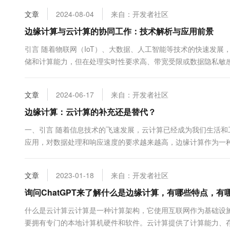
10 分钟在聊天系统中增加
专有云
文章
2024-08-04
来自：开发者社区
边缘计算与云计算的协同工作：技术解析与应用前景
引言 随着物联网（IoT）、大数据、人工智能等技术的快速发
储和计算能力，但在处理实时性要求高、带宽受限或数据隐私敏
据处理能力部署在网络的边缘，即接近数据源和用户的位置&#...
文章
2024-06-17
来自：开发者社区
边缘计算：云计算的补充还是替代？
一、引言 随着信息技术的飞速发展，云计算已经成为我们生活
应用，对数据处理和响应速度的要求越来越高，边缘计算作为一
代呢？本文将从定义、特点、应用场景等方面对两者...
文章
2023-01-18
来自：开发者社区
询问ChatGPT来了解什么是边缘计算，有哪些特点，
什么是云计算云计算是一种计算架构，它使用互联网作为基础设
要拥有专门的本地计算机硬件和软件。云计算提供了计算能力、