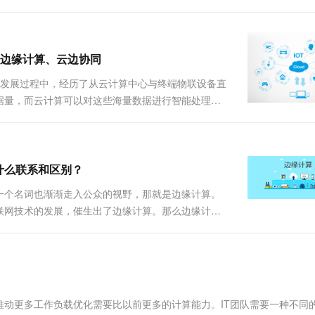
可用性和成本效益等。云计算的基础设施包括云服务
包括数据分析、企业应用、互联网服....
边缘计算、云边协同
速发展过程中，经历了从云计算中心与终端物联设备直
据量，而云计算可以对这些海量数据进行智能处理。·
促进着云计算的发展。二者的融合可谓珠联璧合，相
使数据价值进一步显现，促进产....
什么联系和区别？
一个名词也渐渐走入公众的视野，那就是边缘计算。
联网技术的发展，催生出了边缘计算。那么边缘计算
区别？今天瑞哥用图解的形式来大家揭开边缘计算的
么对一些术语有所了解，比如：....
动更多工作负载优化需要比以前更多的计算能力。IT团队需要一种不同