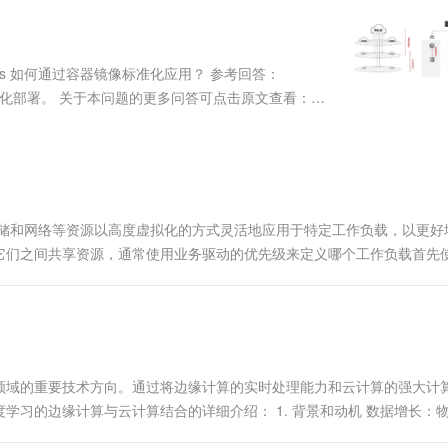
服务生态伙伴
视觉 Coding、空间感知、多模态思考等全面升级
1M上下文，专为长程任务能力而生
云工开物
企业应用
Works
Night Plan 支持 Qwen 3.8-Max
云原生大数据计算服务 MaxCompute
AI 办公
容器服务 Kub
NEW
Red Hat
30+ 款产品免费体验
Data Agent 驱动的一站式 Data+AI 开发治理平台
夜间 5 折，Qwen/Meoo/TokenPlan 客户专享
面向分析的企业级SaaS模式云数据仓库
AI智能应用
提供一站式管
科研合作
ERP
堂（旗舰版）
SUSE
netes 如何通过容器镜像标准化应用？ 参考回答：
智能客服
AI 应用构建
大模型原生
CRM
自动化部署。 关于本问题的更多问答可点击原文查看：
防护产品
2个月
自动承接线索
建站小程序
Qoder
大模型服务平台百炼-应用模版
OA 办公系统
HOT
NEW
面向真实软件
个人版上线、团队版降价；千问3.8-Max首发发尝鲜
丰富多元化的应用模版和解决方案
力提升
财税管理
模板建站
万有无界
大模型服务平台百炼-智能体
400电话
定制建站
的模型效果
灵活可视化地构建企业级 Agent
存储和网络等资源以高度虚拟化的方式灵活地应用于特定工作负载，以更好
方案
广告营销
模板小程序
它们之间共享资源，通常使用业务驱动的优先级来定义哪个工作负载首先
秒悟
人工智能平台 PAI
定制小程序
云端极速 AI 
的资源配置。通过正确的配置，云可以根据需要灵活地将资...
新一代 AI 视频生成模型，深度适配广告营销等场景
AI Native 的算法工程平台，一站式完成建模、训练、推理服务部署
APP 开发
建站系统
领域的重要技术方向。通过将边缘计算的实时处理能力和云计算的强大计
AI 应用
10分钟微调：让0.6B模型媲美235B模
多模态数据信
习的边缘计算与云计算结合的详细介绍： 1. 背景和动机 数据增长：
型
依托云原生高可用架构,实现Dify私有化部署
多应用场景（如自动驾驶、智能监控）要求低延迟的实时处理...
用1%尺寸在特定领域达到大模型90%以上效果