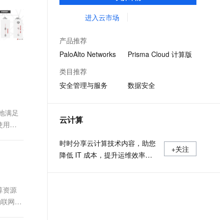
及云专业化服务。
文戏情感细腻自然，动作戏激烈拳拳到肉，实现更强表演能力
支持中英文自由切换，具备更强的噪声鲁棒性
ernetes 版 ACK
云聚AI 严选权益
云安全中心 AI BAS 智能自动
SSL 证书
进入云市场
，一键激活高效办公新体验
理容器应用的 K8s 服务
精选AI产品，从模型到应用全链提效
化模拟渗透攻击产品发布
堡垒机
AI 用量加速计划
DataWorks ChatBI 会话支持
产品推荐
应用
防火墙
、识别商机，让客服更高效、服务更出色。
新老同享，达量后返
上传临时文件分析
PaloAlto Networks
Prisma Cloud 计算版
千问办公
主机安全
NEW
类目推荐
的智能体编程平台
一站式AI生产力平台
安全管理与服务
数据安全
AI 应用及服务市场
伶鹊
企业级人与Agent协作平台，接入和调度多个数字员工
智能客服平台，对话机器人、对话分析、智能外呼
地满足
AI 应用
云计算
使用任
大模型服务平台百炼 - 全妙
大模型
应用创作平台
多模态内容创作工具，已接入 DeepSeek
时时分享云计算技术内容，助您
自然语言处理
+关注
降低 IT 成本，提升运维效率，
数据标注
使您更专注于核心业务创新。
机器学习
算资源
息提取
与 AI 智能体进行实时音视频通话
物联网设
从文本、图片、视频中提取结构化的属性信息
构建支持视频理解的 AI 音视频实时通话应用