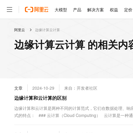
大模型
产品
解决方案
权益
定价
阿里云
边缘计算云计算
大模型
产品
解决方案
权益
定价
云市场
伙伴
服务
了解阿里云
精选产品
精选解决方案
普惠上云
产品定价
精选商城
成为销售伙伴
售前咨询
为什么选择阿里云
千问AI平台
边缘计算云计算 的相关内
了解云产品的定价详情
大模型服务平台百炼
睿译宝，AI翻译排版一
普惠上云 官方力荐
分销伙伴
在线服务
网站建设
什么是云计算
大
大模型服务与应用平台
上传文档即自动完成翻译和
云服务器38元/年起，超
咨询伙伴
多端小程序
技术领先
云上成本管理
售后服务
轻量应用服务器
GLM-5.2：长任务时代
官方推荐返现计划
大模型
精选产品
精选解决方案
Salesforce 国际版订阅
稳定可靠
管理和优化成本
推荐新用户得奖励，单订单
销售伙伴合作计划
自助服务
友盟天域
安全合规
人工智能与机器学习
AI
文本生成
云数据库 RDS
Hermes Agent，打造
云工开物
无影生态合作计划
在线服务
文章
2024-10-29
来自：开发者社区
观测云
分析师报告
自主进化，持久记忆，越用
高校专属算力普惠，学生认
计算
互联网应用开发
Qwen3.8-Max
HOT
Salesforce On Alibaba C
工单服务
边缘计算和云计算的区别
智能体时代全能旗舰模型
Tuya 物联网平台阿里云
研究报告与白皮书
人工智能平台 PAI
快速拥有专属 OpenClaw
大模
Consulting Partner 合
大数据
容器
免费试用
短信专区
一站式AI开发、训练和推
边缘计算和云计算是两种不同的计算范式，它们在数据处理、响
蓝凌 OA
Qwen3.7-Plus
AI 大模型销售与服务生
现代化应用
式的特点： ### 云计算（Cloud Computing） 云
存储
天池大赛
能看、能想、能动手的多模
云解析DNS
解决方案免费试用 新老
电子合同
式。用户可以按需访问这些资源，而无需直接管理底层的硬件。云计
最高领取价值200元试用
安全
网络与CDN
AI 算法大赛
Qwen3-VL-Plus
畅捷通