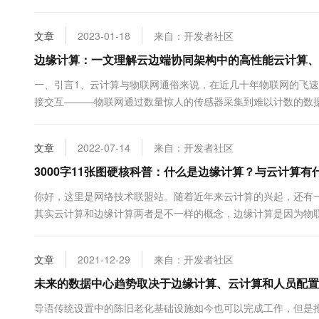
使用费用。云计算的优势包括资源共享、灵活性、可扩展性、高
器、云存储、云网络和云平台。云计算的应用领域涵盖了各种行业，
文章
2023-01-18
来自：开发者社区
边缘计算：一文理解云边端协同架构中的高性能云计算、
一、引言1、云计算与物联网通俗来说，在近几十年物联网的飞
接交互———物联网通过数量惊人的传感器采集到难以计数的数
云计算是物联网发展的基石，而物联网又是云计算的最大用户，
辅相成。在大数据时代，二者的融合将进一步推动数据价值的挖掘，
文章
2022-07-14
来自：开发者社区
3000字11张图硬核科普：什么是边缘计算？与云计算有
你好，这里是网络技术联盟站。随着近年来云计算的兴起，还有
其实云计算和边缘计算两者是不一样的概念，边缘计算是因为物
到底是个什么样的技术，它背后的原理是啥？和云计算又有什么
神秘面纱！什么是边缘？如果你一直在关注物联网 (IoT)技术，那
文章
2021-12-29
来自：开发者社区
未来的数据中心趋势取决于边缘计算、云计算和人员配置
导语传统设置中的陈旧老化基础设施如今也可以完成工作，但是推