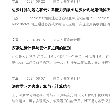
文章
2024-08-22
来自：开发者社区
大数据开发治理平台 Data
AI 产品 免费试用
网络
安全
云开发大赛
Tableau 订阅
边缘计算问题之将云计算能力拓展至边缘及现场如何解决
1亿+ 大模型 tokens 和 
可观测
入门学习赛
中间件
AI空中课堂在线直播课
问题一：Kubernetes 如何通过容器镜像标准化应用？ Kuber
云防火墙
140+云产品 免费试用
大模型服务
Kubernetes 向上通过容器镜像标准化应用，实现应用负载的
上云与迁云
云原生的云上边界网络安全
产品新客免费试用，最长1
数据库
https://developer.aliyun.com/ask/666906 ...
生态解决方案
千问AI平台-Token Plan
企业出海
大模型ACA认证体验
大数据计算
文章
2024-08-15
来自：开发者社区
助力企业全员 AI 认知与能
行业生态解决方案
政企业务
媒体服务
千问AI平台-模型体验
探索边缘计算与云计算之间的区别
开发者生态解决方案
在线体验全尺寸、多种模态
企业服务与云通信
什么是云计算？ 通过云计算，创建了一个平台，可以将计算、
AI 开发和 AI 应用解决
现代动态工作负载的需求。该平台运行许多工作负载，并允许在
Happy 系列大模型
域名与网站
何资源。 云计算的优点 云具有很多优点，包括： 高度动态灵活
终端用户计算
文章
2024-08-07
来自：开发者社区
Serverless
深度学习之边缘计算与云计算结合
大模型解决方案
基于深度学习的边缘计算与云计算结合是现代人工智能和物联网
开发工具
快速部署 Dify，高效搭建 
结合起来，可以实现高效、低延迟的智能应用。以下是对基于深度学
迁移与运维管理
备和传感器生成的海量数据需要高效处理和分析。 实时性需求：许