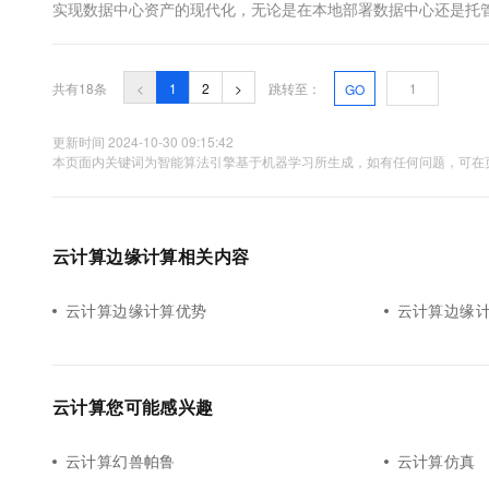
实现数据中心资产的现代化，无论是在本地部署数据中心还是托
心托管，以及变化的IT角色。人们需要了解2018年这些趋势发展
共有18条
<
1
2
>
跳转至：
GO
更新时间 2024-10-30 09:15:42
本页面内关键词为智能算法引擎基于机器学习所生成，如有任何问题，可在页
云计算边缘计算相关内容
云计算边缘计算优势
云计算边缘
云计算您可能感兴趣
云计算幻兽帕鲁
云计算仿真