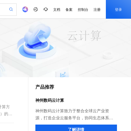
文档
备案
控制台
注册
登录
验
作计划
器
AI 活动
专业服务
服务伙伴合作计划
开发者社区
加入我们
产品动态
服务平台百炼
阿里云 OPC 创新助力计划
一站式生成采购清单，支持单品或批量购买
可编辑精美 PPT 文稿
S产品伙伴计划（繁花）
峰会
CS
造的大模型服务与应用开发平台
Agency Agents：拥有专属领域专家
AI 生产力先锋
Al MaaS 服务伙伴赋能合作
域名
博文
Careers
PolarDB Agentic Database
至高可申请百万元
 轻松生成专业的 PPT
开启高性价比 AI 编程新体验
弹性可伸缩的云计算服务
先锋实践拓展 AI 生产力的边界
发布
多领域专家智能体,一键组建 AI 虚拟交付团队
Token 补贴，五大权
计划
海大会
伙伴信用分合作计划
商标
问答
社会招聘
益加速 OPC 成功
帕鲁游戏服务器
SS
HappyHorse 打造一站式影视创作平台
飞天发布时刻
HOT
秒悟 Meoo CLI 支持一键部
划
备案
电子书
校园招聘
联机服务器，轻松开启游戏
视频创作，一键激活电商全链路生产力
稳定、安全、高性价比、高性能的云存储服务
所见，即是所愿
署项目至阿里云账号
可视化编排打通从文字构思到成片全链路闭环
更多支持
划
公司注册
镜像站
视频生成
语音识别与合成
 智能体与工作流应用
漫剧工坊：一站式动画创作平台
AI 实训营
Flink OSS 支持
合作伙伴培训与认证
产品推荐
划
上云迁移
站生成，高效打造优质广告素材
全接入的云上超级电脑
通过阿里云百炼高效搭建AI应用,助力高效开发
快速生产连贯的高质量长漫剧
从基础到进阶，Agent 创客手把手教你
AssumeRole 角色自定义
e-1.1-T2V
Qwen3-TTS-Flash
lScope
我要反馈
查询合作伙伴
畅细腻的高质量视频
离线语音合成大模型，多语言方言自适应，低延迟高稳定
n Alibaba Cloud ISV 合作
代维服务
建企业门户网站
10 分钟搭建微信、支付宝小程序
神州数码云计算
百炼 Qwen3.7-Flash 系列模
创新加速
ope
登录合作伙伴管理后台
我要建议
站，无忧落地极速上线
以可视化方式快速构建移动和 PC 门户网站
国内短信简单易用，安全可靠，秒级触达，全球覆盖200+国家和地区。
高效部署网站，快速应用到小程序
型发布
计算方
e-1.1-I2V
Cosyvoice-V3-Flash
神州数码云计算致力于整合全球云产业资
等）的模
安全
畅自然，细节丰富
高表现力语音合成大模型，语音克隆听感自然
我要投诉
PolarDB
源，打造企业云服务平台，协同生态体系，
上云场景组合购
伴
Qoder CN V1.7.0 发布
漫剧创作，剧本、分镜、视频高效生成
100%兼容MySQL、PostgreSQL，兼容Oracle，支持集中和分布式
覆盖90%+业务场景，专享组合折扣价
为广大客户提供广泛的云计算资源，云应用
2V
VPN
Fun-ASR
了解详情