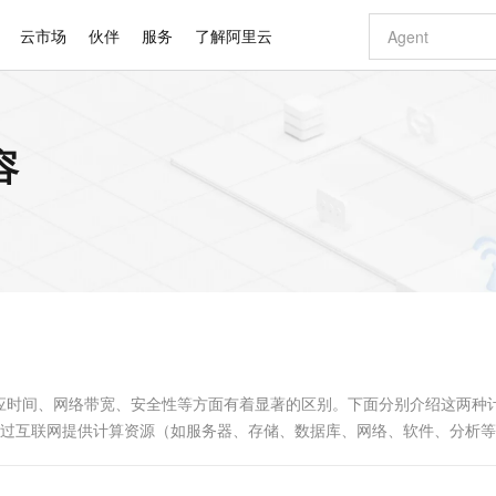
云市场
伙伴
服务
了解阿里云
AI 特惠
数据与 API
成为产品伙伴
企业增值服务
最佳实践
价格计算器
AI 场景体
基础软件
产品伙伴合
阿里云认证
市场活动
配置报价
大模型
容
自助选配和估算价格
步到位
智启 AI 普惠权益
产品生态集成认证中心
企业支持计划
云上春晚
域名与网站
Qwen Audio：打造专属 AI 语音助手
千问官方 MaaS 平台，为开发者和 Agent 而生，新用户赠送 1 亿 + tokens 额度
一句话生成原生
AI Coding
阿里云Maa
2026 阿里云
云服务器 E
为企业打
数据集
Windows
大模型认证
模型
NEW
NEW
格式还原
值低价云产品抢先购
至高享 1亿+免费 tokens，加速 Al 应用落地
提供智能易用的域名与建站服务
Qwen-Audio-3.0-Realtime 端到端实时语音角色扮演
输入一句话想法,
智能编程，一键
安全可靠、
产品生态伙伴
专家技术服务
云上奥运之旅
弹性计算合作
阿里云中企出
手机三要素
宝塔 Linux
全部认证
价格优势
开源旗舰模型
即刻拥有 DeepSeek-V4-Pro
阿里云 OPC 创新助力计划
千问大模型
一键部署幻兽
AI 电商营销
对象存储 O
大模型
产品生态伙伴工作台
企业增值服务台
云栖战略参考
云存储合作计
云栖大会
身份实名认证
CentOS
训练营
推动算力普惠，释放技术红利
最高返9万
真正可用的 1M 上下文,一次完成代码全链路开发
快速构建应用程序和网站，即刻迈出上云第一步
轻松解锁专属 DeepSeek-V4-Pro
至高百万元 Token 补贴，加速一人公司成长
多元化、高性能、安全可靠的大模型服务
一键购买专属
从图文生成到
云上的中国
数据库合作计
活动全景
短信
Docker
图片和
自进化智能体
5 分钟轻松部署专属 QwenPaw
Token Plan 模型订阅计划
数字证书管理服务（原SSL证书）
高效搭建 AI
AI 广告创作
无影云电脑
企业成长
NEW
HOT
信息公告
看见新力量
云网络合作计
OCR 文字识别
JAVA
越聪明
证享300元代金券
全托管，含MySQL、PostgreSQL、SQL Server、MariaDB多引擎
Qwen3.8-Max 首发尝鲜，限时加量 10 倍，夜间低至2折
实现全站 HTTPS，呈现可信的 Web 访问
从聊天伙伴进化为能主动干活的本地数字员工
图文、视频一
随时随地安
Kimi-K3
HappyHors
NEW
魔搭 Mode
loud
服务实践
官网公告
Kimi 最新旗舰模型，长程编程与推理利器
让文字生成流
金融模力时刻
Salesforce O
版
发票查验
全能环境
Claude Code + GStack 打造工程团队
千问办公，限时限量积分加倍
Qoder
低代码高效构
AI 建站
短信服务
型
NEW
作计划
计划
创新中心
魔搭 ModelSc
健康状态
理服务
让AI从“聊天伙伴”进化为能干活的“数字员工”
安装技能 GStack，拥有专属 AI 工程团队
你的AI工作搭子，覆盖日常办公高频场景
面向真实软件的智能体编程平台
0 代码专业建
应时间、网络带宽、安全性等方面有着显著的区别。下面分别介绍这两种
客户案例
天气预报查询
操作系统
Deepseek-v4-pro
HappyHors
态合作计划
计算是一种通过互联网提供计算资源（如服务器、存储、数据库、网络、软件、分析
态智能体模型
旗舰 MoE 大模型，百万上下文与顶尖推理能力
图生视频，流
同享
万小智 AI 建站低至 15元/月
Qoder CN
AI 短剧/漫剧
云原生数据库 
快递物流查询
WordPress
成为服务伙
算的主...
高校合作
点，立即开启云上创新
覆盖公网/内网、递归/权威、移动APP等全场景解析服务
送.CN域名，送备案服务码
基于千问大模型等，支持代码智能生成、研发智能问答
AI助力短剧
GLM-5.2
Wan2.7-T
Ubuntu