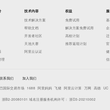
价
技术内容
权益
服
技术解决方案
免费试用
基
帮助文档
解决方案免费试用
企
开发者社区
高校计划
迁
天池大赛
推荐返现计划
官
器
阿里云认证
健
管理
信
联系我们
加入我们
巴国际交易市场
1688
阿里妈妈
飞猪
阿里云计算
万网
高德
UC
：
浙B2-20080101
域名注册服务机构许可：
浙D3-20210002