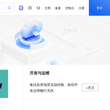
文档
备案
控制台
注册
登录
验
作计划
器
AI 活动
专业服务
服务伙伴合作计划
开发者社区
加入我们
产品动态
服务平台百炼
阿里云 OPC 创新助力计划
一站式生成采购清单，支持单品或批量购买
可编辑精美 PPT 文稿
S产品伙伴计划（繁花）
峰会
CS
造的大模型服务与应用开发平台
Agency Agents：拥有专属领域专家
AI 生产力先锋
Al MaaS 服务伙伴赋能合作
域名
博文
Careers
PolarDB Agentic Database
至高可申请百万元
 轻松生成专业的 PPT
开启高性价比 AI 编程新体验
弹性可伸缩的云计算服务
先锋实践拓展 AI 生产力的边界
发布
多领域专家智能体,一键组建 AI 虚拟交付团队
Token 补贴，五大权
计划
海大会
伙伴信用分合作计划
商标
问答
社会招聘
益加速 OPC 成功
帕鲁游戏服务器
SS
HappyHorse 打造一站式影视创作平台
飞天发布时刻
HOT
秒悟 Meoo CLI 支持一键部
划
备案
电子书
校园招聘
联机服务器，轻松开启游戏
视频创作，一键激活电商全链路生产力
稳定、安全、高性价比、高性能的云存储服务
所见，即是所愿
署项目至阿里云账号
可视化编排打通从文字构思到成片全链路闭环
更多支持
划
公司注册
镜像站
视频生成
语音识别与合成
 智能体与工作流应用
漫剧工坊：一站式动画创作平台
AI 实训营
Flink OSS 支持
合作伙伴培训与认证
开发与运维
划
上云迁移
站生成，高效打造优质广告素材
全接入的云上超级电脑
通过阿里云百炼高效搭建AI应用,助力高效开发
快速生产连贯的高质量长漫剧
从基础到进阶，Agent 创客手把手教你
AssumeRole 角色自定义
e-1.1-T2V
Qwen3-TTS-Flash
lScope
我要反馈
查询合作伙伴
畅细腻的高质量视频
离线语音合成大模型，多语言方言自适应，低延迟高稳定
n Alibaba Cloud ISV 合作
代维服务
建企业门户网站
10 分钟搭建微信、支付宝小程序
百炼 Qwen3.7-Flash 系列模
集结各类场景实战经验，助你开
+关注
创新加速
ope
登录合作伙伴管理后台
我要建议
站，无忧落地极速上线
以可视化方式快速构建移动和 PC 门户网站
国内短信简单易用，安全可靠，秒级触达，全球覆盖200+国家和地区。
高效部署网站，快速应用到小程序
型发布
发运维畅行无忧
e-1.1-I2V
Cosyvoice-V3-Flash
安全
畅自然，细节丰富
高表现力语音合成大模型，语音克隆听感自然
我要投诉
PolarDB
上云场景组合购
伴
Qoder CN V1.7.0 发布
漫剧创作，剧本、分镜、视频高效生成
100%兼容MySQL、PostgreSQL，兼容Oracle，支持集中和分布式
覆盖90%+业务场景，专享组合折扣价
2V
VPN
Fun-ASR