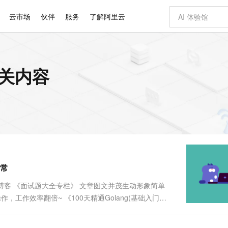
云市场
伙伴
服务
了解阿里云
AI 特惠
数据与 API
成为产品伙伴
企业增值服务
最佳实践
价格计算器
AI 场景体
基础软件
产品伙伴合
阿里云认证
市场活动
配置报价
大模型
的相关内容
自助选配和估算价格
步到位
智启 AI 普惠权益
产品生态集成认证中心
企业支持计划
云上春晚
域名与网站
Qwen Audio：打造专属 AI 语音助手
千问官方 MaaS 平台，为开发者和 Agent 而生，新用户赠送 1 亿 + tokens 额度
一句话生成原生
AI Coding
阿里云Maa
2026 阿里云
云服务器 E
为企业打
数据集
Windows
大模型认证
模型
NEW
NEW
格式还原
值低价云产品抢先购
至高享 1亿+免费 tokens，加速 Al 应用落地
提供智能易用的域名与建站服务
Qwen-Audio-3.0-Realtime 端到端实时语音角色扮演
输入一句话想法,
智能编程，一键
安全可靠、
产品生态伙伴
专家技术服务
云上奥运之旅
弹性计算合作
阿里云中企出
手机三要素
宝塔 Linux
全部认证
价格优势
开源旗舰模型
即刻拥有 DeepSeek-V4-Pro
阿里云 OPC 创新助力计划
千问大模型
一键部署幻兽
AI 电商营销
对象存储 O
大模型
产品生态伙伴工作台
企业增值服务台
云栖战略参考
云存储合作计
云栖大会
身份实名认证
CentOS
训练营
推动算力普惠，释放技术红利
最高返9万
真正可用的 1M 上下文,一次完成代码全链路开发
快速构建应用程序和网站，即刻迈出上云第一步
轻松解锁专属 DeepSeek-V4-Pro
至高百万元 Token 补贴，加速一人公司成长
多元化、高性能、安全可靠的大模型服务
一键购买专属
从图文生成到
云上的中国
数据库合作计
活动全景
短信
Docker
图片和
自进化智能体
5 分钟轻松部署专属 QwenPaw
Token Plan 模型订阅计划
数字证书管理服务（原SSL证书）
高效搭建 AI
AI 广告创作
无影云电脑
企业成长
NEW
HOT
信息公告
看见新力量
云网络合作计
OCR 文字识别
JAVA
越聪明
证享300元代金券
全托管，含MySQL、PostgreSQL、SQL Server、MariaDB多引擎
Qwen3.8-Max 首发尝鲜，限时加量 10 倍，夜间低至2折
实现全站 HTTPS，呈现可信的 Web 访问
从聊天伙伴进化为能主动干活的本地数字员工
图文、视频一
随时随地安
Kimi-K3
HappyHors
NEW
魔搭 Mode
loud
服务实践
官网公告
常 ‍
Kimi 最新旗舰模型，长程编程与推理利器
让文字生成流
金融模力时刻
Salesforce O
版
发票查验
全能环境
Claude Code + GStack 打造工程团队
千问办公，限时限量积分加倍
Qoder
低代码高效构
AI 建站
短信服务
型
NEW
作计划
计划
创新中心
魔搭 ModelSc
健康状态
理服务
让AI从“聊天伙伴”进化为能干活的“数字员工”
安装技能 GStack，拥有专属 AI 工程团队
你的AI工作搭子，覆盖日常办公高频场景
面向真实软件的智能体编程平台
0 代码专业建
头虎的博客 《面试题大全专栏》 文章图文并茂生动形象简单
客户案例
天气预报查询
操作系统
Deepseek-v4-pro
HappyHors
态合作计划
作，工作效率翻倍~ 《100天精通Golang(基础入门
态智能体模型
旗舰 MoE 大模型，百万上下文与顶尖推理能力
图生视频，流
同享
万小智 AI 建站低至 15元/月
Qoder CN
AI 短剧/漫剧
云原生数据库 
快递物流查询
WordPress
成为服务伙
文能够给您带来一定的帮助文章粗浅，敬请批评指正！解
高校合作
点，立即开启云上创新
覆盖公网/内网、递归/权威、移动APP等全场景解析服务
送.CN域名，送备案服务码
基于千问大模型等，支持代码智能生成、研发智能问答
AI助力短剧
GLM-5.2
Wan2.7-T
Ubuntu