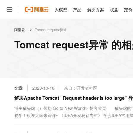
大模型
产品
解决方案
权益
定价
阿里云
Tomcat request异常
大模型
产品
解决方案
权益
定价
云市场
伙伴
服务
了解阿里云
精选产品
精选解决方案
普惠上云
产品定价
精选商城
成为销售伙伴
售前咨询
为什么选择阿里云
千问AI平台
Tomcat request异常 
了解云产品的定价详情
大模型服务平台百炼
睿译宝，AI翻译排版一
普惠上云 官方力荐
分销伙伴
在线服务
网站建设
什么是云计算
大
大模型服务与应用平台
上传文档即自动完成翻译和
云服务器38元/年起，超
咨询伙伴
多端小程序
技术领先
云上成本管理
售后服务
轻量应用服务器
GLM-5.2：长任务时代
官方推荐返现计划
大模型
精选产品
精选解决方案
Salesforce 国际版订阅
稳定可靠
管理和优化成本
推荐新用户得奖励，单订单
销售伙伴合作计划
自助服务
友盟天域
安全合规
人工智能与机器学习
AI
文本生成
云数据库 RDS
Hermes Agent，打造
云工开物
无影生态合作计划
在线服务
文章
2023-10-16
来自：开发者社区
观测云
分析师报告
自主进化，持久记忆，越用
高校专属算力普惠，学生认
计算
互联网应用开发
Qwen3.8-Max
HOT
Salesforce On Alibaba C
工单服务
解决Apache Tomcat “Request header is too large“ 异
智能体时代全能旗舰模型
Tuya 物联网平台阿里云
研究报告与白皮书
人工智能平台 PAI
快速拥有专属 OpenClaw
大模
Consulting Partner 合
大数据
容器
免费试用
短信专区
一站式AI开发、训练和推
博主猫头虎（）带您 Go to New World✨ 博客首页——猫
蓝凌 OA
Qwen3.7-Plus
AI 大模型销售与服务生
现代化应用
易学！欢迎大家来踩踩~ 《IDEA开发秘籍专栏》 学会IDEA常用操
存储
天池大赛
能看、能想、能动手的多模
云解析DNS
解决方案免费试用 新老
电子合同
篇）》 学会Golang语言，畅玩云原生，走遍大小厂~ 希望本
最高领取价值200元试用
安全
网络与CDN
AI 算法大赛
Qwen3-VL-Plus
决Apache Tomcat ...
畅捷通