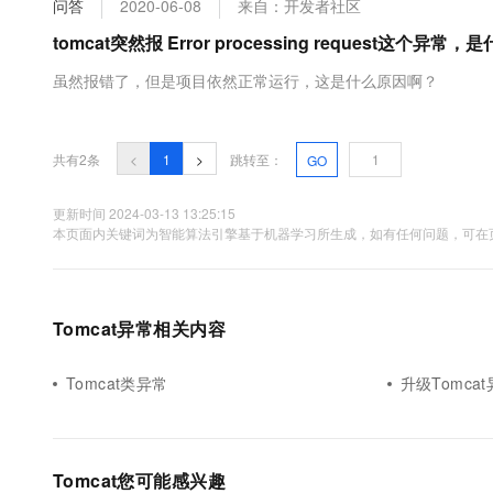
问答
2020-06-08
来自：开发者社区
大数据开发治理平台 Data
AI 产品 免费试用
网络
安全
云开发大赛
Tableau 订阅
tomcat突然报 Error processing request这个异
1亿+ 大模型 tokens 和 
可观测
入门学习赛
中间件
AI空中课堂在线直播课
虽然报错了，但是项目依然正常运行，这是什么原因啊？
云防火墙
140+云产品 免费试用
大模型服务
上云与迁云
云原生的云上边界网络安全
产品新客免费试用，最长1
数据库
生态解决方案
千问AI平台-Token Plan
企业出海
大模型ACA认证体验
大数据计算
共有2条
<
1
>
跳转至：
GO
助力企业全员 AI 认知与能
行业生态解决方案
政企业务
媒体服务
千问AI平台-模型体验
更新时间 2024-03-13 13:25:15
开发者生态解决方案
本页面内关键词为智能算法引擎基于机器学习所生成，如有任何问题，可在页
在线体验全尺寸、多种模态
企业服务与云通信
AI 开发和 AI 应用解决
Happy 系列大模型
域名与网站
Tomcat异常相关内容
终端用户计算
Serverless
Tomcat类异常
升级Tomca
大模型解决方案
开发工具
快速部署 Dify，高效搭建 
迁移与运维管理
Tomcat您可能感兴趣