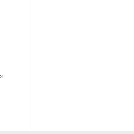
t.diy 一步搞定创意建站
构建大模型应用的安全防护体系
通过自然语言交互简化开发流程,全栈开发支持
通过阿里云安全产品对 AI 应用进行安全防护
or