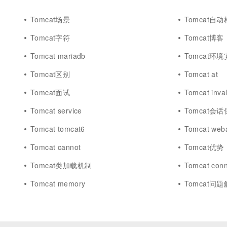
10 分钟在聊天系统中增加
专有云
Tomcat场景
Tomcat自
Tomcat字符
Tomcat博客
Tomcat mariadb
Tomcat环
Tomcat区别
Tomcat at
Tomcat面试
Tomcat inval
Tomcat service
Tomcat会
Tomcat tomcat6
Tomcat weba
Tomcat cannot
Tomcat优势
Tomcat类加载机制
Tomcat conn
Tomcat memory
Tomcat问