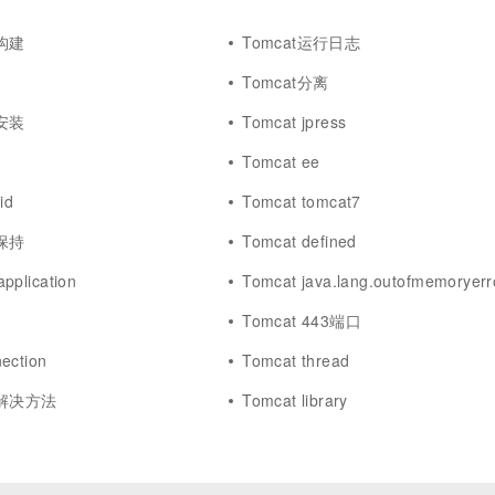
一个 AI 助手
超强辅助，Bol
即刻拥有 DeepSeek-R1 满血版
在企业官网、通讯软件中为客户提供 AI 客服
动构建
Tomcat运行日志
多种方案随心选，轻松解锁专属 DeepSeek
Tomcat分离
境安装
Tomcat jpress
Tomcat ee
id
Tomcat tomcat7
话保持
Tomcat defined
pplication
Tomcat java.lang.outofmemoryerr
Tomcat 443端口
ection
Tomcat thread
题解决方法
Tomcat library