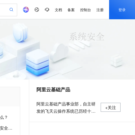
文档
备案
控制台
注册
登录
验
作计划
器
AI 活动
专业服务
服务伙伴合作计划
开发者社区
加入我们
产品动态
服务平台百炼
阿里云 OPC 创新助力计划
一站式生成采购清单，支持单品或批量购买
可编辑精美 PPT 文稿
S产品伙伴计划（繁花）
峰会
CS
造的大模型服务与应用开发平台
Agency Agents：拥有专属领域专家
AI 生产力先锋
Al MaaS 服务伙伴赋能合作
域名
博文
Careers
PolarDB Agentic Database
至高可申请百万元
 轻松生成专业的 PPT
开启高性价比 AI 编程新体验
弹性可伸缩的云计算服务
先锋实践拓展 AI 生产力的边界
发布
多领域专家智能体,一键组建 AI 虚拟交付团队
Token 补贴，五大权
计划
海大会
伙伴信用分合作计划
商标
问答
社会招聘
益加速 OPC 成功
帕鲁游戏服务器
SS
HappyHorse 打造一站式影视创作平台
飞天发布时刻
HOT
秒悟 Meoo CLI 支持一键部
划
备案
电子书
校园招聘
联机服务器，轻松开启游戏
视频创作，一键激活电商全链路生产力
稳定、安全、高性价比、高性能的云存储服务
所见，即是所愿
署项目至阿里云账号
可视化编排打通从文字构思到成片全链路闭环
更多支持
划
公司注册
镜像站
视频生成
语音识别与合成
 智能体与工作流应用
漫剧工坊：一站式动画创作平台
AI 实训营
Flink OSS 支持
合作伙伴培训与认证
阿里云基础产品
划
上云迁移
站生成，高效打造优质广告素材
全接入的云上超级电脑
通过阿里云百炼高效搭建AI应用,助力高效开发
快速生产连贯的高质量长漫剧
从基础到进阶，Agent 创客手把手教你
AssumeRole 角色自定义
e-1.1-T2V
Qwen3-TTS-Flash
lScope
我要反馈
查询合作伙伴
畅细腻的高质量视频
离线语音合成大模型，多语言方言自适应，低延迟高稳定
n Alibaba Cloud ISV 合作
代维服务
建企业门户网站
10 分钟搭建微信、支付宝小程序
百炼 Qwen3.7-Flash 系列模
阿里云基础产品事业部，自主研
+关注
创新加速
ope
登录合作伙伴管理后台
我要建议
站，无忧落地极速上线
以可视化方式快速构建移动和 PC 门户网站
国内短信简单易用，安全可靠，秒级触达，全球覆盖200+国家和地区。
高效部署网站，快速应用到小程序
型发布
发的飞天云操作系统已历经十年
e-1.1-I2V
Cosyvoice-V3-Flash
什么？
安全
考验，提供稳定、可靠、便捷、
畅自然，细节丰富
高表现力语音合成大模型，语音克隆听感自然
我要投诉
PolarDB
上云场景组合购
伴
Qoder CN V1.7.0 发布
安全的全球顶级计算能力。基于
什么？
漫剧创作，剧本、分镜、视频高效生成
100%兼容MySQL、PostgreSQL，兼容Oracle，支持集中和分布式
覆盖90%+业务场景，专享组合折扣价
2V
VPN
Fun-ASR
不断升级迭代的神龙架构，提供