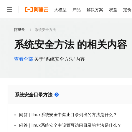
大模型
产品
解决方案
权益
定价
阿里云
系统安全方法
大模型
产品
解决方案
权益
定价
云市场
伙伴
服务
了解阿里云
精选产品
精选解决方案
普惠上云
产品定价
精选商城
成为销售伙伴
售前咨询
为什么选择阿里云
千问AI平台
系统安全方法 的相关内容
了解云产品的定价详情
大模型服务平台百炼
睿译宝，AI翻译排版一
普惠上云 官方力荐
分销伙伴
在线服务
网站建设
什么是云计算
大
大模型服务与应用平台
上传文档即自动完成翻译和
云服务器38元/年起，超
咨询伙伴
多端小程序
技术领先
查看全部
关于"系统安全方法"内容
云上成本管理
售后服务
轻量应用服务器
GLM-5.2：长任务时代
官方推荐返现计划
大模型
精选产品
精选解决方案
Salesforce 国际版订阅
稳定可靠
管理和优化成本
推荐新用户得奖励，单订单
销售伙伴合作计划
自助服务
友盟天域
安全合规
人工智能与机器学习
AI
文本生成
云数据库 RDS
Hermes Agent，打造
云工开物
无影生态合作计划
在线服务
观测云
分析师报告
自主进化，持久记忆，越用
高校专属算力普惠，学生认
计算
互联网应用开发
Qwen3.8-Max
HOT
系统安全目录方法
Salesforce On Alibaba C
工单服务
智能体时代全能旗舰模型
Tuya 物联网平台阿里云
研究报告与白皮书
人工智能平台 PAI
快速拥有专属 OpenClaw
大模
Consulting Partner 合
大数据
容器
免费试用
短信专区
一站式AI开发、训练和推
蓝凌 OA
Qwen3.7-Plus
AI 大模型销售与服务生
现代化应用
存储
问答 | linux系统安全中禁止目录列出的方法是什么？
天池大赛
能看、能想、能动手的多模
云解析DNS
解决方案免费试用 新老
电子合同
问答 | linux系统安全中设置可访问目录的方法是什么？
最高领取价值200元试用
安全
网络与CDN
AI 算法大赛
Qwen3-VL-Plus
畅捷通