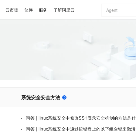
云市场
伙伴
服务
了解阿里云
AI 特惠
数据与 API
成为产品伙伴
企业增值服务
最佳实践
价格计算器
AI 场景体
基础软件
产品伙伴合
阿里云认证
市场活动
配置报价
大模型
自助选配和估算价格
步到位
智启 AI 普惠权益
产品生态集成认证中心
企业支持计划
云上春晚
域名与网站
Qwen Audio：打造专属 AI 语音助手
千问官方 MaaS 平台，为开发者和 Agent 而生，新用户赠送 1 亿 + tokens 额度
一句话生成原生
AI Coding
阿里云Maa
2026 阿里云
云服务器 E
为企业打
数据集
Windows
大模型认证
模型
NEW
NEW
格式还原
值低价云产品抢先购
至高享 1亿+免费 tokens，加速 Al 应用落地
提供智能易用的域名与建站服务
Qwen-Audio-3.0-Realtime 端到端实时语音角色扮演
输入一句话想法,
智能编程，一键
安全可靠、
产品生态伙伴
专家技术服务
云上奥运之旅
弹性计算合作
阿里云中企出
手机三要素
宝塔 Linux
全部认证
价格优势
开源旗舰模型
即刻拥有 DeepSeek-V4-Pro
阿里云 OPC 创新助力计划
千问大模型
一键部署幻兽
AI 电商营销
对象存储 O
大模型
产品生态伙伴工作台
企业增值服务台
云栖战略参考
云存储合作计
云栖大会
身份实名认证
CentOS
训练营
推动算力普惠，释放技术红利
最高返9万
真正可用的 1M 上下文,一次完成代码全链路开发
快速构建应用程序和网站，即刻迈出上云第一步
轻松解锁专属 DeepSeek-V4-Pro
至高百万元 Token 补贴，加速一人公司成长
多元化、高性能、安全可靠的大模型服务
一键购买专属
从图文生成到
云上的中国
数据库合作计
活动全景
短信
Docker
图片和
自进化智能体
5 分钟轻松部署专属 QwenPaw
Token Plan 模型订阅计划
数字证书管理服务（原SSL证书）
高效搭建 AI
AI 广告创作
无影云电脑
企业成长
NEW
HOT
信息公告
看见新力量
云网络合作计
OCR 文字识别
JAVA
越聪明
证享300元代金券
全托管，含MySQL、PostgreSQL、SQL Server、MariaDB多引擎
Qwen3.8-Max 首发尝鲜，限时加量 10 倍，夜间低至2折
实现全站 HTTPS，呈现可信的 Web 访问
从聊天伙伴进化为能主动干活的本地数字员工
图文、视频一
随时随地安
Kimi-K3
HappyHors
NEW
魔搭 Mode
系统安全安全方法
loud
服务实践
官网公告
Kimi 最新旗舰模型，长程编程与推理利器
让文字生成流
金融模力时刻
Salesforce O
版
发票查验
全能环境
Claude Code + GStack 打造工程团队
千问办公，限时限量积分加倍
Qoder
低代码高效构
AI 建站
短信服务
型
NEW
作计划
计划
创新中心
魔搭 ModelSc
健康状态
理服务
让AI从“聊天伙伴”进化为能干活的“数字员工”
安装技能 GStack，拥有专属 AI 工程团队
你的AI工作搭子，覆盖日常办公高频场景
面向真实软件的智能体编程平台
0 代码专业建
客户案例
天气预报查询
操作系统
Deepseek-v4-pro
HappyHors
态合作计划
问答 | linux系统安全中修改SSH登录安全机制的方法是
态智能体模型
旗舰 MoE 大模型，百万上下文与顶尖推理能力
图生视频，流
同享
万小智 AI 建站低至 15元/月
Qoder CN
AI 短剧/漫剧
云原生数据库 
快递物流查询
WordPress
成为服务伙
高校合作
问答 | linux系统安全中通过按键盘上的以下组合键来激活安全注意键的方法是
点，立即开启云上创新
覆盖公网/内网、递归/权威、移动APP等全场景解析服务
送.CN域名，送备案服务码
基于千问大模型等，支持代码智能生成、研发智能问答
AI助力短剧
GLM-5.2
Wan2.7-T
Ubuntu