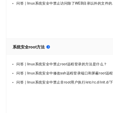
问答 | linux系统安全中禁止访问除了WEB目录以外的文件的方法是什么？
大数据开发治理平台 Data
AI 产品 免费试用
网络
安全
云开发大赛
Tableau 订阅
1亿+ 大模型 tokens 和 
可观测
入门学习赛
中间件
AI空中课堂在线直播课
云防火墙
140+云产品 免费试用
大模型服务
上云与迁云
云原生的云上边界网络安全
产品新客免费试用，最长1
数据库
生态解决方案
千问AI平台-Token Plan
企业出海
大模型ACA认证体验
大数据计算
助力企业全员 AI 认知与能
行业生态解决方案
政企业务
系统安全root方法
媒体服务
千问AI平台-模型体验
开发者生态解决方案
在线体验全尺寸、多种模态
企业服务与云通信
AI 开发和 AI 应用解决
问答 | linux系统安全中禁止root远程登录的方法是什么？
Happy 系列大模型
域名与网站
问答 | linux系统安全中修改ssh远程登录端口和屏蔽root远程登录的方法是什么？
终端用户计算
问答 | linux系统安全中禁止非root用户执行/etc/rc.d/init.d/下的系统命的方法是什么
Serverless
大模型解决方案
开发工具
快速部署 Dify，高效搭建 
迁移与运维管理