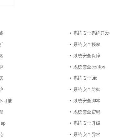
一个 AI 助手
超强辅助，Bol
即刻拥有 DeepSeek-R1 满血版
在企业官网、通讯软件中为客户提供 AI 客服
多种方案随心选，轻松解锁专属 DeepSeek
能
系统安全系统开发
析
系统安全授权
略
系统安全保障
季
系统安全centos
居
系统安全uid
护
系统安全防御
不可摧
系统安全脚本
程
系统安全密码
ap
系统安全升级
范
系统安全异常