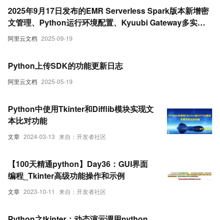
2025年9月17日发布的EMR Serverless Spark版本新增密
文管理、Python运行环境配置、Kyuubi Gateway多实例
支持及引擎性能优化等功能，提升安全性和任务效率。
阿里云文档
2025-09-19
Python上传SDK的功能更新日志
阿里云文档
2025-05-19
Python中使用Tkinter和Difflib模块实现文
本比对功能
文章
2024-03-13
来自：开发者社区
【100天精通python】Day36：GUI界面
编程_Tkinter高级功能操作和示例
文章
2023-10-11
来自：开发者社区
Python之tkinter：动态演示调用python