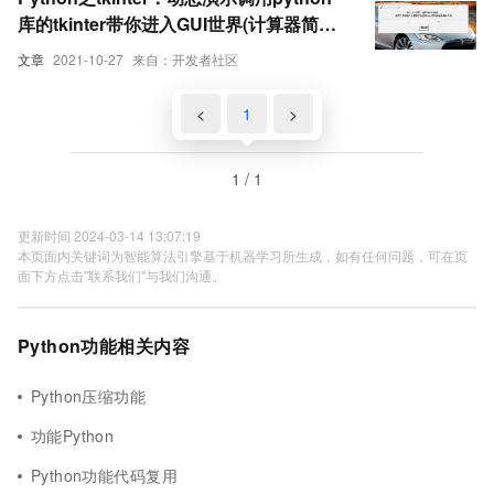
库的tkinter带你进入GUI世界(计算器简单
功能)
文章
2021-10-27
来自：开发者社区
<
1
>
1 / 1
更新时间 2024-03-14 13:07:19
本页面内关键词为智能算法引擎基于机器学习所生成，如有任何问题，可在页
面下方点击"联系我们"与我们沟通。
Python功能相关内容
Python压缩功能
功能Python
Python功能代码复用