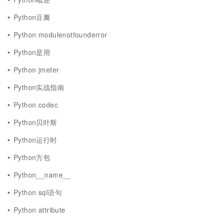
Python豆瓣
Python modulenotfounderror
Python是用
Python jmeter
Python实战指南
Python codec
Python贝叶斯
Python运行时
Python方包
Python__name__
Python sql语句
Python attribute