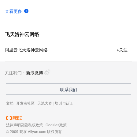
VPN网关实例配置
查看更多
增强型VPN网关快速入门
VPN网关产品计费
飞天洛神云网络
阿里云飞天洛神云网络
+关注
关注我们：
新浪微博
联系我们
文档
|
开发者社区
|
天池大赛
|
培训与认证
法律声明及隐私权政策
|
Cookies政策
© 2009-现在 Aliyun.com 版权所有