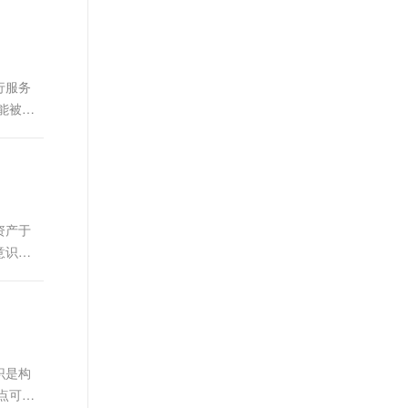
t.diy 一步搞定创意建站
构建大模型应用的安全防护体系
通过自然语言交互简化开发流程,全栈开发支持
通过阿里云安全产品对 AI 应用进行安全防护
行服务
能被恶
资产于
意识的
识是构
点可能