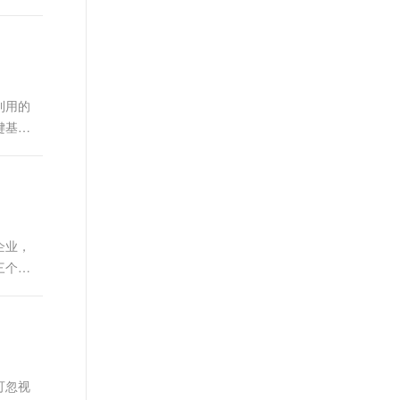
利用的
键基础
企业，
三个层
可忽视