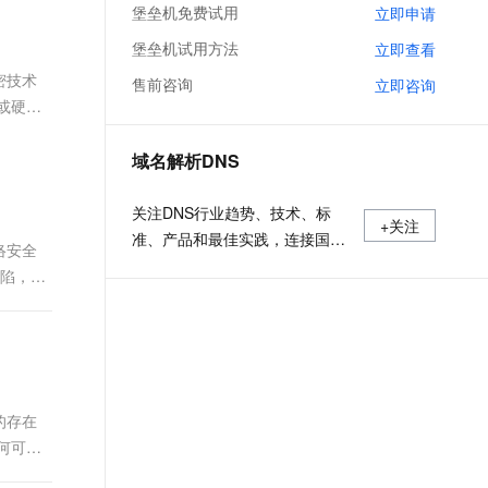
文戏情感细腻自然，动作戏激烈拳拳到肉，实现更强表演能力
支持中英文自由切换，具备更强的噪声鲁棒性
堡垒机免费试用
立即申请
ernetes 版 ACK
云聚AI 严选权益
云安全中心 AI BAS 智能自动
SSL 证书
，一键激活高效办公新体验
理容器应用的 K8s 服务
精选AI产品，从模型到应用全链提效
化模拟渗透攻击产品发布
堡垒机试用方法
立即查看
堡垒机
密技术
售前咨询
AI 用量加速计划
立即咨询
DataWorks ChatBI 会话支持
应用
防火墙
或硬件
、识别商机，让客服更高效、服务更出色。
新老同享，达量后返
上传临时文件分析
千问办公
主机安全
NEW
域名解析DNS
的智能体编程平台
一站式AI生产力平台
AI 应用及服务市场
伶鹊
关注DNS行业趋势、技术、标
+关注
企业级人与Agent协作平台，接入和调度多个数字员工
智能客服平台，对话机器人、对话分析、智能外呼
准、产品和最佳实践，连接国内
络安全
AI 应用
外相关技术社群信息，追踪业内
缺陷，这
大模型服务平台百炼 - 全妙
大模型
DNS产品动态，加强信息共享，
应用创作平台
多模态内容创作工具，已接入 DeepSeek
欢迎大家关注、推荐和投稿。
自然语言处理
数据标注
机器学习
的存在
息提取
与 AI 智能体进行实时音视频通话
何可能
从文本、图片、视频中提取结构化的属性信息
构建支持视频理解的 AI 音视频实时通话应用