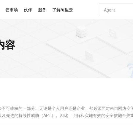
云市场
伙伴
服务
了解阿里云
AI 特惠
数据与 API
成为产品伙伴
企业增值服务
最佳实践
价格计算器
AI 场景体
基础软件
产品伙伴合
阿里云认证
市场活动
配置报价
大模型
内容
自助选配和估算价格
步到位
智启 AI 普惠权益
产品生态集成认证中心
企业支持计划
云上春晚
域名与网站
Qwen Audio：打造专属 AI 语音助手
千问官方 MaaS 平台，为开发者和 Agent 而生，新用户赠送 1 亿 + tokens 额度
一句话生成原生
AI Coding
阿里云Maa
2026 阿里云
云服务器 E
为企业打
数据集
Windows
大模型认证
模型
NEW
NEW
格式还原
值低价云产品抢先购
至高享 1亿+免费 tokens，加速 Al 应用落地
提供智能易用的域名与建站服务
Qwen-Audio-3.0-Realtime 端到端实时语音角色扮演
输入一句话想法,
智能编程，一键
安全可靠、
产品生态伙伴
专家技术服务
云上奥运之旅
弹性计算合作
阿里云中企出
手机三要素
宝塔 Linux
全部认证
价格优势
开源旗舰模型
即刻拥有 DeepSeek-V4-Pro
阿里云 OPC 创新助力计划
千问大模型
一键部署幻兽
AI 电商营销
对象存储 O
大模型
产品生态伙伴工作台
企业增值服务台
云栖战略参考
云存储合作计
云栖大会
身份实名认证
CentOS
训练营
推动算力普惠，释放技术红利
最高返9万
真正可用的 1M 上下文,一次完成代码全链路开发
快速构建应用程序和网站，即刻迈出上云第一步
轻松解锁专属 DeepSeek-V4-Pro
至高百万元 Token 补贴，加速一人公司成长
多元化、高性能、安全可靠的大模型服务
一键购买专属
从图文生成到
云上的中国
数据库合作计
活动全景
短信
Docker
图片和
自进化智能体
5 分钟轻松部署专属 QwenPaw
Token Plan 模型订阅计划
数字证书管理服务（原SSL证书）
高效搭建 AI
AI 广告创作
无影云电脑
企业成长
NEW
HOT
信息公告
看见新力量
云网络合作计
OCR 文字识别
JAVA
越聪明
证享300元代金券
全托管，含MySQL、PostgreSQL、SQL Server、MariaDB多引擎
Qwen3.8-Max 首发尝鲜，限时加量 10 倍，夜间低至2折
实现全站HTTPS，呈现可信的WEB访问
从聊天伙伴进化为能主动干活的本地数字员工
图文、视频一
随时随地安
Kimi-K3
HappyHors
NEW
魔搭 Mode
loud
服务实践
官网公告
Kimi 最新旗舰模型，长程编程与推理利器
让文字生成流
金融模力时刻
Salesforce O
版
发票查验
全能环境
Claude Code + GStack 打造工程团队
千问办公，限时限量积分加倍
Qoder
低代码高效构
AI 建站
短信服务
型
NEW
作计划
计划
创新中心
魔搭 ModelSc
健康状态
理服务
让AI从“聊天伙伴”进化为能干活的“数字员工”
安装技能 GStack，拥有专属 AI 工程团队
你的AI工作搭子，覆盖日常办公高频场景
面向真实软件的智能体编程平台
0 代码专业建
会不可或缺的一部分。无论是个人用户还是企业，都必须面对来自网络空
客户案例
天气预报查询
操作系统
Deepseek-v4-pro
HappyHors
态合作计划
及先进的持续性威胁（APT）。因此，了解和实施有效的安全措施至关
态智能体模型
旗舰 MoE 大模型，百万上下文与顶尖推理能力
图生视频，流
同享
万小智 AI 建站低至 15元/月
Qoder CN
AI 短剧/漫剧
云原生数据库 
快递物流查询
WordPress
成为服务伙
..
高校合作
点，立即开启云上创新
覆盖公网/内网、递归/权威、移动APP等全场景解析服务
送.CN域名，送备案服务码
基于千问大模型等，支持代码智能生成、研发智能问答
AI助力短剧
GLM-5.2
Wan2.7-T
Ubuntu