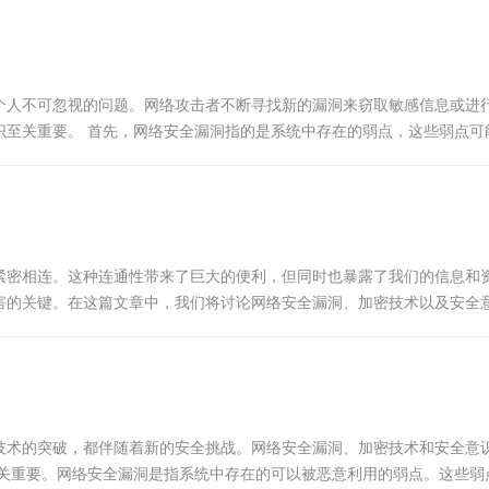
一个 AI 助手
超强辅助，Bol
即刻拥有 DeepSeek-R1 满血版
在企业官网、通讯软件中为客户提供 AI 客服
多种方案随心选，轻松解锁专属 DeepSeek
个人不可忽视的问题。网络攻击者不断寻找新的漏洞来窃取敏感信息或进
识至关重要。 首先，网络安全漏洞指的是系统中存在的弱点，这些弱点可
陷、配置错误或不安全的编码实践...
紧密相连。这种连通性带来了巨大的便利，但同时也暴露了我们的信息和
害的关键。在这篇文章中，我们将讨论网络安全漏洞、加密技术以及安全
中存在的弱点，恶...
技术的突破，都伴随着新的安全挑战。网络安全漏洞、加密技术和安全意
至关重要。网络安全漏洞是指系统中存在的可以被恶意利用的弱点。这些弱