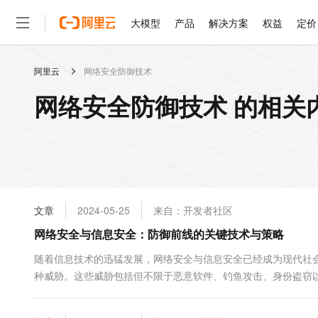
大模型
产品
解决方案
权益
定价
阿里云
网络安全防御技术
大模型
产品
解决方案
权益
定价
云市场
伙伴
服务
了解阿里云
精选产品
精选解决方案
普惠上云
产品定价
精选商城
成为销售伙伴
售前咨询
为什么选择阿里云
千问AI平台
网络安全防御技术 的相关
了解云产品的定价详情
大模型服务平台百炼
睿译宝，AI翻译排版一
普惠上云 官方力荐
分销伙伴
在线服务
网站建设
什么是云计算
大
大模型服务与应用平台
上传文档即自动完成翻译和
云服务器38元/年起，超
咨询伙伴
多端小程序
技术领先
云上成本管理
售后服务
轻量应用服务器
GLM-5.2：长任务时代
官方推荐返现计划
大模型
精选产品
精选解决方案
Salesforce 国际版订阅
稳定可靠
管理和优化成本
推荐新用户得奖励，单订单
销售伙伴合作计划
自助服务
友盟天域
安全合规
人工智能与机器学习
AI
文本生成
云数据库 RDS
Hermes Agent，打造
云工开物
无影生态合作计划
在线服务
文章
2024-05-25
来自：开发者社区
观测云
分析师报告
自主进化，持久记忆，越用
高校专属算力普惠，学生认
计算
互联网应用开发
Qwen3.8-Max
HOT
Salesforce On Alibaba C
工单服务
网络安全与信息安全：防御前线的关键技术与策略
智能体时代全能旗舰模型
Tuya 物联网平台阿里云
研究报告与白皮书
人工智能平台 PAI
快速拥有专属 OpenClaw
大模
Consulting Partner 合
大数据
容器
免费试用
短信专区
一站式AI开发、训练和推
随着信息技术的迅猛发展，网络安全与信息安全已经成为现代社
蓝凌 OA
Qwen3.7-Plus
AI 大模型销售与服务生
现代化应用
种威胁。这些威胁包括但不限于恶意软件、钓鱼攻击、身份盗窃以
存储
天池大赛
能看、能想、能动手的多模
云解析DNS
解决方案免费试用 新老
电子合同
首先，我们必须认识到网络安全漏洞的本质。安全漏洞是指系统中.
最高领取价值200元试用
安全
网络与CDN
AI 算法大赛
Qwen3-VL-Plus
畅捷通