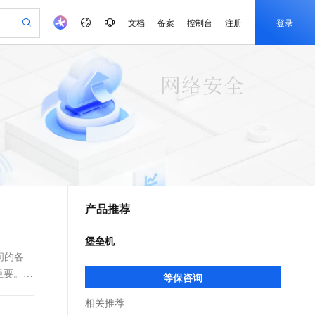
文档
备案
控制台
注册
登录
验
作计划
器
AI 活动
专业服务
服务伙伴合作计划
开发者社区
加入我们
产品动态
服务平台百炼
阿里云 OPC 创新助力计划
一站式生成采购清单，支持单品或批量购买
可编辑精美 PPT 文稿
S产品伙伴计划（繁花）
峰会
CS
造的大模型服务与应用开发平台
Agency Agents：拥有专属领域专家
AI 生产力先锋
Al MaaS 服务伙伴赋能合作
域名
博文
Careers
PolarDB Agentic Database
至高可申请百万元
 轻松生成专业的 PPT
开启高性价比 AI 编程新体验
弹性可伸缩的云计算服务
先锋实践拓展 AI 生产力的边界
发布
多领域专家智能体,一键组建 AI 虚拟交付团队
Token 补贴，五大权
计划
海大会
伙伴信用分合作计划
商标
问答
社会招聘
益加速 OPC 成功
帕鲁游戏服务器
SS
HappyHorse 打造一站式影视创作平台
飞天发布时刻
HOT
秒悟 Meoo CLI 支持一键部
划
备案
电子书
校园招聘
联机服务器，轻松开启游戏
视频创作，一键激活电商全链路生产力
稳定、安全、高性价比、高性能的云存储服务
所见，即是所愿
署项目至阿里云账号
可视化编排打通从文字构思到成片全链路闭环
更多支持
划
公司注册
镜像站
视频生成
语音识别与合成
 智能体与工作流应用
漫剧工坊：一站式动画创作平台
AI 实训营
Flink OSS 支持
合作伙伴培训与认证
产品推荐
划
上云迁移
站生成，高效打造优质广告素材
全接入的云上超级电脑
通过阿里云百炼高效搭建AI应用,助力高效开发
快速生产连贯的高质量长漫剧
从基础到进阶，Agent 创客手把手教你
AssumeRole 角色自定义
e-1.1-T2V
Qwen3-TTS-Flash
lScope
我要反馈
查询合作伙伴
畅细腻的高质量视频
离线语音合成大模型，多语言方言自适应，低延迟高稳定
n Alibaba Cloud ISV 合作
代维服务
建企业门户网站
10 分钟搭建微信、支付宝小程序
堡垒机
百炼 Qwen3.7-Flash 系列模
创新加速
ope
登录合作伙伴管理后台
我要建议
站，无忧落地极速上线
以可视化方式快速构建移动和 PC 门户网站
国内短信简单易用，安全可靠，秒级触达，全球覆盖200+国家和地区。
高效部署网站，快速应用到小程序
型发布
间的各
e-1.1-I2V
Cosyvoice-V3-Flash
重要。
安全
等保咨询
畅自然，细节丰富
高表现力语音合成大模型，语音克隆听感自然
我要投诉
PolarDB
上云场景组合购
伴
Qoder CN V1.7.0 发布
漫剧创作，剧本、分镜、视频高效生成
100%兼容MySQL、PostgreSQL，兼容Oracle，支持集中和分布式
覆盖90%+业务场景，专享组合折扣价
相关推荐
2V
VPN
Fun-ASR