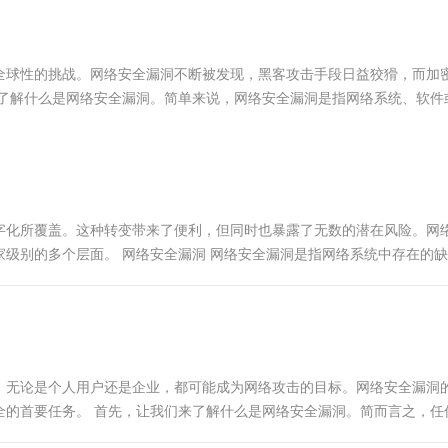
服务生态伙伴
视觉 Coding、空间感知、多模态思考等全面升级
1M上下文，专为长程任务能力而生
云工开物
企业应用
Works
Night Plan 支持 Qwen 3.8-Max
云原生大数据计算服务 MaxCompute
AI 办公
容器服务 Kub
NEW
Red Hat
30+ 款产品免费体验
Data Agent 驱动的一站式 Data+AI 开发治理平台
夜间 5 折，Qwen/Meoo/TokenPlan 客户专享
面向分析的企业级SaaS模式云数据仓库
AI智能应用
提供一站式管
科研合作
ERP
堂（旗舰版）
SUSE
全球性的挑战。网络安全漏洞不断被发现，黑客攻击手段日益狡猾，而加
智能客服
AI 应用构建
大模型原生
CRM
来了解什么是网络安全漏洞。简单来说，网络安全漏洞是指网络系统、软件
防护产品
2个月
自动承接线索
...
建站小程序
Qoder
大模型服务平台百炼-应用模版
OA 办公系统
HOT
NEW
面向真实软件
个人版上线、团队版降价；千问3.8-Max首发发尝鲜
丰富多元化的应用模版和解决方案
力提升
财税管理
模板建站
万有无界
大模型服务平台百炼-智能体
400电话
定制建站
的模型效果
灵活可视化地构建企业级 Agent
字化所覆盖。这种转变带来了便利，但同时也暴露了无数的潜在风险。网
方案
广告营销
模板小程序
级别的多个层面。 网络安全漏洞 网络安全漏洞是指网络系统中存在的
秒悟
人工智能平台 PAI
定制小程序
云端极速 AI 
程错误、系统配置不当或设计上...
新一代 AI 视频生成模型，深度适配广告营销等场景
AI Native 的算法工程平台，一站式完成建模、训练、推理服务部署
APP 开发
建站系统
。无论是个人用户还是企业，都可能成为网络攻击的目标。网络安全漏洞
AI 应用
10分钟微调：让0.6B模型媲美235B模
多模态数据信
全的首要任务。 首先，让我们来了解什么是网络安全漏洞。简而言之，任
型
依托云原生高可用架构,实现Dify私有化部署
以被称为安全漏...
用1%尺寸在特定领域达到大模型90%以上效果