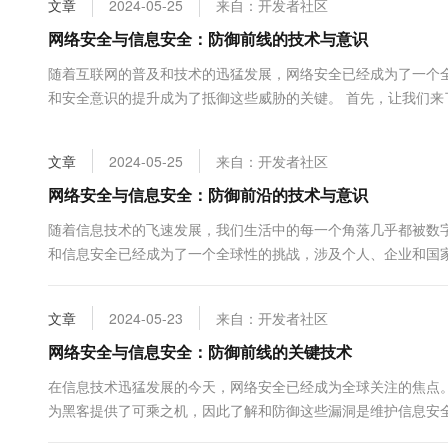
文章
2024-05-25
来自：开发者社区
大数据开发治理平台 Data
AI 产品 免费试用
网络
安全
云开发大赛
Tableau 订阅
网络安全与信息安全：防御前线的技术与意识
1亿+ 大模型 tokens 和 
可观测
入门学习赛
中间件
AI空中课堂在线直播课
随着互联网的普及和技术的迅猛发展，网络安全已经成为了一个
云防火墙
140+云产品 免费试用
大模型服务
和安全意识的提升成为了抵御这些威胁的关键。 首先，让我们
上云与迁云
云原生的云上边界网络安全
产品新客免费试用，最长1
数据库
中存在的缺陷，这些缺陷可能被恶意行为者利用来进行未授权访问、
生态解决方案
千问AI平台-Token Plan
企业出海
大模型ACA认证体验
大数据计算
文章
2024-05-25
来自：开发者社区
助力企业全员 AI 认知与能
行业生态解决方案
政企业务
媒体服务
千问AI平台-模型体验
网络安全与信息安全：防御前沿的技术与意识
开发者生态解决方案
在线体验全尺寸、多种模态
企业服务与云通信
随着信息技术的飞速发展，我们生活中的每一个角落几乎都被数
AI 开发和 AI 应用解决
和信息安全已经成为了一个全球性的挑战，涉及个人、企业和国家
Happy 系列大模型
域名与网站
些缺陷可能被恶意行为者利用来进行攻击。漏洞可能是由于软件编
终端用户计算
文章
2024-05-23
来自：开发者社区
Serverless
网络安全与信息安全：防御前线的关键技术
大模型解决方案
在信息技术迅猛发展的今天，网络安全已经成为全球关注的焦点
开发工具
快速部署 Dify，高效搭建 
为黑客提供了可乘之机，因此了解和防御这些漏洞是维护信息安
迁移与运维管理
被恶意利用以获得未授权访问、破坏系统或窃取信息的系统缺陷都可