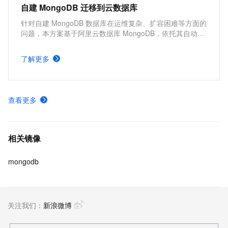
自建 MongoDB 迁移到云数据库
针对自建 MongoDB 数据库在运维复杂、扩容困难等方面的
问题，本方案基于阿里云数据库 MongoDB，依托其自动化
运维能力，助力企业高效管理数据库。云数据库还支持多重
备份机制和跨可用区容灾，全面保障数据安全与业务连续
了解更多
性。
查看更多
相关镜像
mongodb
关注我们：
新浪微博