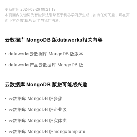
更新时间 2024-08-26 09:21:19
本页面内关键词为智能算法引擎基于机器学习所生成，如有任何问题，可在页
面下方点击"联系我们"与我们沟通。
云数据库 MongoDB 版dataworks相关内容
dataworks云数据库 MongoDB 版版本
dataworks产品云数据库 MongoDB 版
云数据库 MongoDB 版您可能感兴趣
云数据库 MongoDB 版步骤
云数据库 MongoDB 版企业级
云数据库 MongoDB 版实体类
云数据库 MongoDB 版mongotemplate