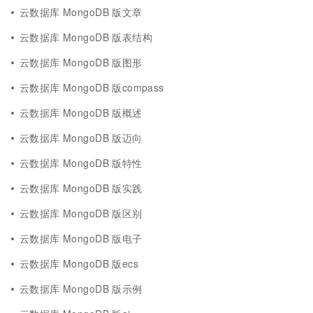
云数据库 MongoDB 版文章
云数据库 MongoDB 版表结构
云数据库 MongoDB 版图形
云数据库 MongoDB 版compass
云数据库 MongoDB 版概述
云数据库 MongoDB 版迈向
云数据库 MongoDB 版特性
云数据库 MongoDB 版实践
云数据库 MongoDB 版区别
云数据库 MongoDB 版电子
云数据库 MongoDB 版ecs
云数据库 MongoDB 版示例