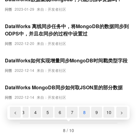
问答
2023-01-29
来自：开发者社区
DataWorks 离线同步任务中，将MongoDB的数据同步到
ODPS中，并且在同步的过程中设置过
问答
2022-12-20
来自：开发者社区
DataWorks如何实现增量同步MongoDB时间戳类型字段
问答
2022-12-14
来自：开发者社区
DataWorks MongoDB同步如何取JSON里的部分数据
问答
2022-12-14
来自：开发者社区
2
<
3
4
5
6
7
8
9
10
>
8 / 10