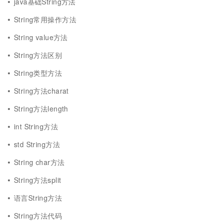
java基础String方法
String常用操作方法
String value方法
String方法区别
String类型方法
String方法charat
String方法length
int String方法
std String方法
String char方法
String方法split
语言String方法
String方法代码