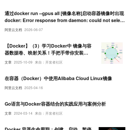
通过docker run --gpus all [镜像名称]启动容器镜像时出现
docker: Error response from daemon: could not select
device driver "" with capabilities: [[gpu]].报错
阿里云文档
2026-06-07
【Docker】（3）学习Docker中 镜像与容
器数据卷、映射关系！手把手带你安装
MySql主从同步 和 Redis三主三从集群！
文章
2025-10-09
来自：开发者社区
并且进行主从切换与扩容操作，还有分析
哈希分区 等知识点！
在容器（Docker）中使用Alibaba Cloud Linux镜像
阿里云文档
2025-04-16
Go语言与Docker容器结合的实践应用与案例分析
文章
2024-03-14
来自：开发者社区
Docker 容器生命周期：创建、启动、暂停