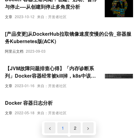
与停止----从创建到停止多角度分析
文章
2023-10-12
来自：开发者社区
[产品变更]从DockerHub拉取镜像速度变慢的公告_容器服
务Kubernetes版(ACK)
阿里云文档
2023-09-03
【JVM故障问题排查心得】「内存诊断系
列」Docker容器经常被kill掉，k8s中该节
点的pod也被驱赶，怎么分析？
文章
2023-01-16
来自：开发者社区
Docker 容器日志分析
文章
2022-05-18
来自：开发者社区
<
1
2
>