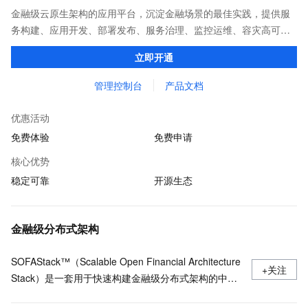
金融级云原生架构的应用平台，沉淀金融场景的最佳实践，提供服
务构建、应用开发、部署发布、服务治理、监控运维、容灾高可用
等全栈式解决方案，兼容Dubbo、Spring Cloud等微服务运行环
立即开通
境，助力客户各类应用轻松转型分布式架构
管理控制台
产品文档
优惠活动
免费体验
免费申请
核心优势
稳定可靠
开源生态
金融级分布式架构
SOFAStack™（Scalable Open Financial Architecture
+关注
Stack）是一套用于快速构建金融级分布式架构的中间
件，也是在金融场景里锤炼出来的最佳实践。