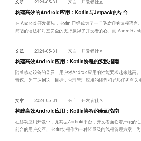
文章
2024-05-31
来自：开发者社区
大数据开发治理平台 Data
AI 产品 免费试用
网络
安全
云开发大赛
Tableau 订阅
构建高效的Android应用：Kotlin与Jetpack的结合
1亿+ 大模型 tokens 和 
可观测
入门学习赛
中间件
AI空中课堂在线直播课
在 Android 开发领域，Kotlin 已经成为了一门受欢迎的编程语言。自 
云防火墙
140+云产品 免费试用
大模型服务
简洁的语法和对空安全的支持赢得了开发者的心。而 Android 
上云与迁云
云原生的云上边界网络安全
产品新客免费试用，最长1
数据库
程序。接下来，我...
生态解决方案
千问AI平台-Token Plan
企业出海
大模型ACA认证体验
大数据计算
文章
2024-05-31
来自：开发者社区
助力企业全员 AI 认知与能
行业生态解决方案
政企业务
媒体服务
千问AI平台-模型体验
构建高效Android应用：Kotlin协程的实践指南
开发者生态解决方案
在线体验全尺寸、多种模态
企业服务与云通信
随着移动设备的普及，用户对Android应用的性能要求越来越
AI 开发和 AI 应用解决
青睐。为了达到这一目标，合理管理应用的线程和异步任务至关重要。
Happy 系列大模型
域名与网站
的解决方案。 首先，让我们来理解什么是协...
终端用户计算
文章
2024-05-31
来自：开发者社区
Serverless
构建高效Android应用：Kotlin协程的全面指南
大模型解决方案
在移动应用开发中，尤其是Android平台，开发者面临着严峻
开发工具
快速部署 Dify，高效搭建 
前台的用户交互。Kotlin协程作为一种轻量级的线程管理方案
迁移与运维管理
户界面线程（UI thread）...