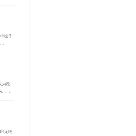
这些操作
成为改
先，让
应用无响