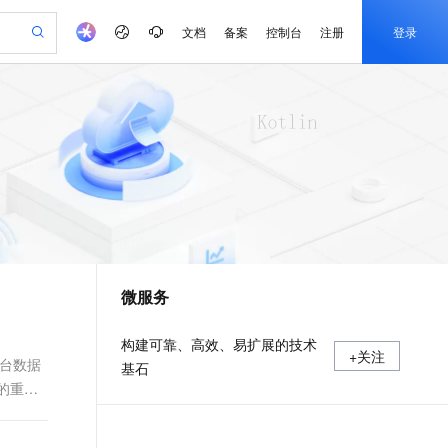
文档
备案
控制台
注册
登录
验
作计划
器
AI 活动
专业服务
服务伙伴合作计划
开发者社区
加入我们
产品动态
服务平台百炼
阿里云 OPC 创新助力计划
一站式生成采购清单，支持单品或批量购买
可编辑精美 PPT 文稿
S产品伙伴计划（繁花）
峰会
CS
造的大模型服务与应用开发平台
Agency Agents：拥有专属领域专家
AI 生产力先锋
Al MaaS 服务伙伴赋能合作
域名
博文
Careers
至高可申请百万元
Qwen3.8-Max 模型上线
 轻松生成专业的 PPT
开启高性价比 AI 编程新体验
弹性可伸缩的云计算服务
先锋实践拓展 AI 生产力的边界
多领域专家智能体,一键组建 AI 虚拟交付团队
Token 补贴，五大权
计划
海大会
伙伴信用分合作计划
商标
问答
社会招聘
益加速 OPC 成功
帕鲁游戏服务器
SS
HappyHorse 打造一站式影视创作平台
飞天发布时刻
HOT
Open Search 向量检索版支
划
备案
电子书
校园招聘
联机服务器，轻松开启游戏
视频创作，一键激活电商全链路生产力
稳定、安全、高性价比、高性能的云存储服务
所见，即是所愿
持视频检索 Pipeline 功能
可视化编排打通从文字构思到成片全链路闭环
更多支持
划
公司注册
镜像站
视频生成
语音识别与合成
 智能体与工作流应用
漫剧工坊：一站式动画创作平台
AI 实训营
应用身份服务 (IDaaS)
合作伙伴培训与认证
微服务
划
上云迁移
站生成，高效打造优质广告素材
全接入的云上超级电脑
通过阿里云百炼高效搭建AI应用,助力高效开发
快速生产连贯的高质量长漫剧
从基础到进阶，Agent 创客手把手教你
OpenClaw 管理能力上线
e-1.1-T2V
Qwen3-TTS-Flash
lScope
我要反馈
查询合作伙伴
畅细腻的高质量视频
离线语音合成大模型，多语言方言自适应，低延迟高稳定
n Alibaba Cloud ISV 合作
代维服务
建企业门户网站
10 分钟搭建微信、支付宝小程序
MaxCompute MaxFrame 提
构建可靠、高效、易扩展的技术
+关注
创新加速
ope
登录合作伙伴管理后台
我要建议
站，无忧落地极速上线
以可视化方式快速构建移动和 PC 门户网站
国内短信简单易用，安全可靠，秒级触达，全球覆盖200+国家和地区。
高效部署网站，快速应用到小程序
供自动弹性内存功能
后台数据
基石
e-1.1-I2V
Cosyvoice-V3-Flash
）的重要
安全
畅自然，细节丰富
高表现力语音合成大模型，语音克隆听感自然
我要投诉
PolarDB
上云场景组合购
Milvus 弹性伸缩功能新增节
伴
漫剧创作，剧本、分镜、视频高效生成
100%兼容MySQL、PostgreSQL，兼容Oracle，支持集中和分布式
覆盖90%+业务场景，专享组合折扣价
点支持范围
2V
VPN
Fun-ASR