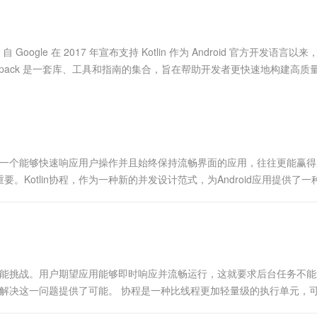
服务生态伙伴
视觉 Coding、空间感知、多模态思考等全面升级
1M上下文，专为长程任务能力而生
云工开物
企业应用
Works
Night Plan 支持 Qwen 3.8-Max
云原生大数据计算服务 MaxCompute
AI 办公
容器服务 Kub
NEW
Red Hat
30+ 款产品免费体验
Data Agent 驱动的一站式 Data+AI 开发治理平台
夜间 5 折，Qwen/Meoo/TokenPlan 客户专享
面向分析的企业级SaaS模式云数据仓库
AI智能应用
提供一站式管
科研合作
ERP
堂（旗舰版）
SUSE
Google 在 2017 年宣布支持 Kotlin 作为 Android 官方开发语言以
智能客服
AI 应用构建
大模型原生
CRM
Jetpack 是一套库、工具和指南的集合，旨在帮助开发者更快速地构建高质
防护产品
2个月
自动承接线索
建站小程序
Qoder
大模型服务平台百炼-应用模版
OA 办公系统
HOT
NEW
面向真实软件
个人版上线、团队版降价；千问3.8-Max首发发尝鲜
丰富多元化的应用模版和解决方案
力提升
财税管理
模板建站
万有无界
大模型服务平台百炼-智能体
400电话
定制建站
的模型效果
灵活可视化地构建企业级 Agent
高。一个能够快速响应用户操作并且始终保持流畅界面的应用，往往更能赢
方案
广告营销
模板小程序
Kotlin协程，作为一种新的并发设计范式，为Android应用提供了一
秒悟
人工智能平台 PAI
定制小程序
云端极速 AI 
新一代 AI 视频生成模型，深度适配广告营销等场景
AI Native 的算法工程平台，一站式完成建模、训练、推理服务部署
APP 开发
建站系统
的性能挑战。用户期望应用能够即时响应并流畅运行，这就要求后台任务不
AI 应用
10分钟微调：让0.6B模型媲美235B模
多模态数据信
，为解决这一问题提供了可能。 协程是一种比线程更加轻量级的执行单元，
型
依托云原生高可用架构,实现Dify私有化部署
用1%尺寸在特定领域达到大模型90%以上效果