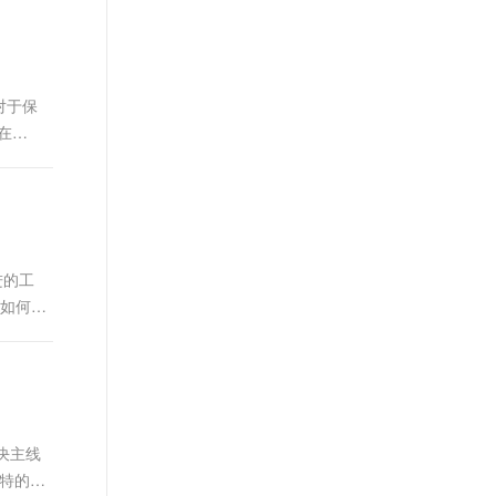
t.diy 一步搞定创意建站
构建大模型应用的安全防护体系
通过自然语言交互简化开发流程,全栈开发支持
通过阿里云安全产品对 AI 应用进行安全防护
对于保
在
进的工
言如何提
解决主线
独特的优