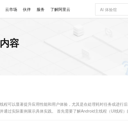
云市场
伙伴
服务
了解阿里云
AI 特惠
数据与 API
成为产品伙伴
企业增值服务
最佳实践
价格计算器
AI 场景体
基础软件
产品伙伴合
阿里云认证
市场活动
配置报价
大模型
相关内容
自助选配和估算价格
步到位
智启 AI 普惠权益
产品生态集成认证中心
企业支持计划
云上春晚
域名与网站
Qwen Audio：打造专属 AI 语音助手
千问官方 MaaS 平台，为开发者和 Agent 而生，新用户赠送 1 亿 + tokens 额度
一句话生成原生
AI Coding
阿里云Maa
2026 阿里云
云服务器 E
为企业打
数据集
Windows
大模型认证
模型
NEW
NEW
格式还原
值低价云产品抢先购
至高享 1亿+免费 tokens，加速 Al 应用落地
提供智能易用的域名与建站服务
Qwen-Audio-3.0-Realtime 端到端实时语音角色扮演
输入一句话想法,
智能编程，一键
安全可靠、
产品生态伙伴
专家技术服务
云上奥运之旅
弹性计算合作
阿里云中企出
手机三要素
宝塔 Linux
全部认证
价格优势
开源旗舰模型
即刻拥有 DeepSeek-V4-Pro
阿里云 OPC 创新助力计划
千问大模型
一键部署幻兽
AI 电商营销
对象存储 O
大模型
产品生态伙伴工作台
企业增值服务台
云栖战略参考
云存储合作计
云栖大会
身份实名认证
CentOS
训练营
推动算力普惠，释放技术红利
最高返9万
真正可用的 1M 上下文,一次完成代码全链路开发
快速构建应用程序和网站，即刻迈出上云第一步
轻松解锁专属 DeepSeek-V4-Pro
至高百万元 Token 补贴，加速一人公司成长
多元化、高性能、安全可靠的大模型服务
一键购买专属
从图文生成到
云上的中国
数据库合作计
活动全景
短信
Docker
图片和
自进化智能体
5 分钟轻松部署专属 QwenPaw
Token Plan 模型订阅计划
数字证书管理服务（原SSL证书）
高效搭建 AI
AI 广告创作
无影云电脑
企业成长
NEW
HOT
信息公告
看见新力量
云网络合作计
OCR 文字识别
JAVA
越聪明
证享300元代金券
全托管，含MySQL、PostgreSQL、SQL Server、MariaDB多引擎
Qwen3.8-Max 首发尝鲜，限时加量 10 倍，夜间低至2折
实现全站HTTPS，呈现可信的WEB访问
从聊天伙伴进化为能主动干活的本地数字员工
图文、视频一
随时随地安
Kimi-K3
HappyHors
NEW
魔搭 Mode
loud
服务实践
官网公告
Kimi 最新旗舰模型，长程编程与推理利器
让文字生成流
金融模力时刻
Salesforce O
版
发票查验
全能环境
Claude Code + GStack 打造工程团队
千问办公，限时限量积分加倍
Qoder
低代码高效构
AI 建站
短信服务
型
NEW
作计划
计划
创新中心
魔搭 ModelSc
健康状态
理服务
让AI从“聊天伙伴”进化为能干活的“数字员工”
安装技能 GStack，拥有专属 AI 工程团队
你的AI工作搭子，覆盖日常办公高频场景
面向真实软件的智能体编程平台
0 代码专业建
用多线程可以显著提升应用性能和用户体验，尤其是在处理耗时任务或进行
客户案例
天气预报查询
操作系统
Deepseek-v4-pro
HappyHors
态合作计划
并通过实际案例展示具体实践。 首先需要了解Android主线程（UI线程
态智能体模型
旗舰 MoE 大模型，百万上下文与顶尖推理能力
图生视频，流
同享
万小智 AI 建站低至 15元/月
Qoder CN
AI 短剧/漫剧
云原生数据库 
快递物流查询
WordPress
成为服务伙
高校合作
点，立即开启云上创新
覆盖公网/内网、递归/权威、移动APP等全场景解析服务
送.CN域名，送备案服务码
基于千问大模型等，支持代码智能生成、研发智能问答
AI助力短剧
GLM-5.2
Wan2.7-T
Ubuntu