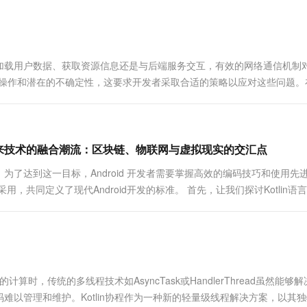
一个 AI 助手
超强辅助，Bol
即刻拥有 DeepSeek-R1 满血版
在企业官网、通讯软件中为客户提供 AI 客服
多种方案随心选，轻松解锁专属 DeepSeek
加载用户数据、获取资源信息还是与后端服务交互，有效的网络通信机制
O操作和潜在的不确定性，这要求开发者采取合适的策略以应对这些问题。
...
实践之路未来技术的融合潮流：区块链、物联网与虚拟现实的交汇点
了达到这一目标，Android 开发者需要掌握高效的编码技巧和使用先
广泛采用，共同定义了现代Android开发的标准。 首先，让我们探讨Kotlin语
算时，传统的多线程技术如AsyncTask或HandlerThread虽然能够
以管理和维护。Kotlin协程作为一种新的轻量级线程解决方案，以其