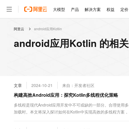
大模型
产品
解决方案
权益
定价
阿里云
android应用Kotlin
大模型
产品
解决方案
权益
定价
云市场
伙伴
服务
了解阿里云
精选产品
精选解决方案
普惠上云
产品定价
精选商城
成为销售伙伴
售前咨询
为什么选择阿里云
千问AI平台
android应用Kotlin 的
了解云产品的定价详情
大模型服务平台百炼
睿译宝，AI翻译排版一
普惠上云 官方力荐
分销伙伴
在线服务
网站建设
什么是云计算
大
大模型服务与应用平台
上传文档即自动完成翻译和
云服务器38元/年起，超
咨询伙伴
多端小程序
技术领先
云上成本管理
售后服务
轻量应用服务器
GLM-5.2：长任务时代
官方推荐返现计划
大模型
精选产品
精选解决方案
Salesforce 国际版订阅
稳定可靠
管理和优化成本
推荐新用户得奖励，单订单
销售伙伴合作计划
自助服务
友盟天域
安全合规
人工智能与机器学习
AI
文本生成
云数据库 RDS
Hermes Agent，打造
云工开物
无影生态合作计划
在线服务
文章
2024-10-21
来自：开发者社区
观测云
分析师报告
自主进化，持久记忆，越用
高校专属算力普惠，学生认
计算
互联网应用开发
Qwen3.8-Max
HOT
Salesforce On Alibaba C
工单服务
构建高效Android应用：探究Kotlin多线程优化策略
智能体时代全能旗舰模型
Tuya 物联网平台阿里云
研究报告与白皮书
人工智能平台 PAI
快速拥有专属 OpenClaw
大模
Consulting Partner 合
大数据
容器
免费试用
短信专区
一站式AI开发、训练和推
多线程是现代Android应用开发中不可或缺的一部分。合理使
蓝凌 OA
Qwen3.7-Plus
AI 大模型销售与服务生
现代化应用
加载时。本文将深入探讨如何在Kotlin中实现高效的多线程方案，
存储
天池大赛
能看、能想、能动手的多模
云解析DNS
解决方案免费试用 新老
电子合同
性。主线程负责界面渲染，所有与UI交互的操作都必须...
最高领取价值200元试用
安全
网络与CDN
AI 算法大赛
Qwen3-VL-Plus
畅捷通