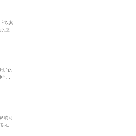
文戏情感细腻自然，动作戏激烈拳拳到肉，实现更强表演能力
支持中英文自由切换，具备更强的噪声鲁棒性
ernetes 版 ACK
云聚AI 严选权益
AI 原生数据库服务发布
SSL 证书
，一键激活高效办公新体验
理容器应用的 K8s 服务
精选AI产品，从模型到应用全链提效
Agent 数据网关
堡垒机
来，它以其
AI 用量加速计划
云原生数据库 PolarDB
应用
防火墙
量的应用
、识别商机，让客服更高效、服务更出色。
新老同享，达量后返
Agentic Database 发布
千问办公
主机安全
NEW
的智能体编程平台
一站式AI生产力平台
AI 应用及服务市场
伶鹊
企业级人与Agent协作平台，接入和调度多个数字员工
智能客服平台，对话机器人、对话分析、智能外呼
得用户的
AI 应用
种全新
大模型服务平台百炼 - 全妙
大模型
应用创作平台
多模态内容创作工具，已接入 DeepSeek
自然语言处理
数据标注
机器学习
能影响到
息提取
与 AI 智能体进行实时音视频通话
可以在用
从文本、图片、视频中提取结构化的属性信息
构建支持视频理解的 AI 音视频实时通话应用