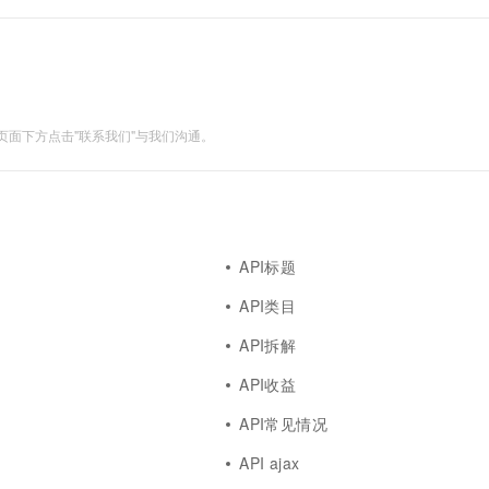
M Inference API，正是为了打破这一限制，让28
面下方点击"联系我们"与我们沟通。
API标题
API类目
API拆解
API收益
API常见情况
API ajax