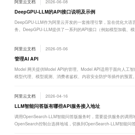
阿里云文档
2026-06-08
大数据开发治理平台 Data
AI 产品 免费试用
网络
安全
云开发大赛
Tableau 订阅
DeepGPU-LLM的API接口说明及示例
1亿+ 大模型 tokens 和 
可观测
入门学习赛
中间件
AI空中课堂在线直播课
DeepGPU-LLM作为阿里云开发的一套推理引擎，旨在优化
云防火墙
140+云产品 免费试用
大模型服务
务。DeepGPU-LLM提供了一系列的API接口（例如模型加载、
上云与迁云
云原生的云上边界网络安全
产品新客免费试用，最长1
数据库
应API接口进行模型推理服务，快速提高模型的推理效率和准确
生态解决方案
千问AI平台-Token Plan
企业出海
大模型ACA认证体验
大数据计算
阿里云文档
2026-05-06
助力企业全员 AI 认知与能
行业生态解决方案
政企业务
媒体服务
千问AI平台-模型体验
管理AI API
开发者生态解决方案
在线体验全尺寸、多种模态
企业服务与云通信
Model 网关提供Model API的管理。Model API适
AI 开发和 AI 应用解决
模型代理、模型观测、消费者鉴权、内容安全防护等插件的预置。本文
Happy 系列大模型
域名与网站
终端用户计算
阿里云文档
2026-04-16
Serverless
LLM智能问答版有哪些API服务接入地址
大模型解决方案
调用OpenSearch-LLM智能问答版服务时，需要提供服务的调
开发工具
快速部署 Dify，高效搭建 
OpenSearch控制台选择地域，切换到OpenSearch-LLM智
迁移与运维管理