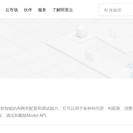
云市场
伙伴
服务
了解阿里云
AI 特惠
数据与 API
成为产品伙伴
企业增值服务
最佳实践
价格计算器
AI 场景体
基础软件
产品伙伴合
阿里云认证
市场活动
配置报价
大模型
自助选配和估算价格
步到位
智启 AI 普惠权益
产品生态集成认证中心
企业支持计划
云上春晚
域名与网站
Qwen Audio：打造专属 AI 语音助手
千问官方 MaaS 平台，为开发者和 Agent 而生，新用户赠送 1 亿 + tokens 额度
一句话生成原生
AI Coding
阿里云Maa
2026 阿里云
云服务器 E
为企业打
数据集
Windows
大模型认证
模型
NEW
NEW
格式还原
值低价云产品抢先购
至高享 1亿+免费 tokens，加速 Al 应用落地
提供智能易用的域名与建站服务
Qwen-Audio-3.0-Realtime 端到端实时语音角色扮演
输入一句话想法,
智能编程，一键
安全可靠、
产品生态伙伴
专家技术服务
云上奥运之旅
弹性计算合作
阿里云中企出
手机三要素
宝塔 Linux
全部认证
价格优势
开源旗舰模型
即刻拥有 DeepSeek-V4-Pro
阿里云 OPC 创新助力计划
千问大模型
一键部署幻兽
AI 电商营销
对象存储 O
大模型
产品生态伙伴工作台
企业增值服务台
云栖战略参考
云存储合作计
云栖大会
身份实名认证
CentOS
训练营
推动算力普惠，释放技术红利
最高返9万
真正可用的 1M 上下文,一次完成代码全链路开发
快速构建应用程序和网站，即刻迈出上云第一步
轻松解锁专属 DeepSeek-V4-Pro
至高百万元 Token 补贴，加速一人公司成长
多元化、高性能、安全可靠的大模型服务
一键购买专属
从图文生成到
云上的中国
数据库合作计
活动全景
短信
Docker
图片和
自进化智能体
5 分钟轻松部署专属 QwenPaw
Token Plan 模型订阅计划
数字证书管理服务（原SSL证书）
高效搭建 AI
AI 广告创作
无影云电脑
企业成长
NEW
HOT
信息公告
看见新力量
云网络合作计
OCR 文字识别
JAVA
越聪明
证享300元代金券
全托管，含MySQL、PostgreSQL、SQL Server、MariaDB多引擎
Qwen3.8-Max 首发尝鲜，限时加量 10 倍，夜间低至2折
实现全站HTTPS，呈现可信的WEB访问
从聊天伙伴进化为能主动干活的本地数字员工
图文、视频一
随时随地安
Kimi-K3
HappyHors
NEW
魔搭 Mode
loud
服务实践
官网公告
Kimi 最新旗舰模型，长程编程与推理利器
让文字生成流
金融模力时刻
Salesforce O
版
发票查验
全能环境
Claude Code + GStack 打造工程团队
千问办公，限时限量积分加倍
Qoder
低代码高效构
AI 建站
短信服务
型
NEW
作计划
计划
创新中心
魔搭 ModelSc
健康状态
理服务
让AI从“聊天伙伴”进化为能干活的“数字员工”
安装技能 GStack，拥有专属 AI 工程团队
你的AI工作搭子，覆盖日常办公高频场景
面向真实软件的智能体编程平台
0 代码专业建
活和智能的AI网关配置和调试能力。它可以用于各种AI代理、AI观测、消
客户案例
天气预报查询
操作系统
Deepseek-v4-pro
HappyHors
态合作计划
试和删除Model API。
态智能体模型
旗舰 MoE 大模型，百万上下文与顶尖推理能力
图生视频，流
同享
万小智 AI 建站低至 15元/月
Qoder CN
AI 短剧/漫剧
云原生数据库 
快递物流查询
WordPress
成为服务伙
高校合作
点，立即开启云上创新
覆盖公网/内网、递归/权威、移动APP等全场景解析服务
送.CN域名，送备案服务码
基于千问大模型等，支持代码智能生成、研发智能问答
AI助力短剧
GLM-5.2
Wan2.7-T
Ubuntu