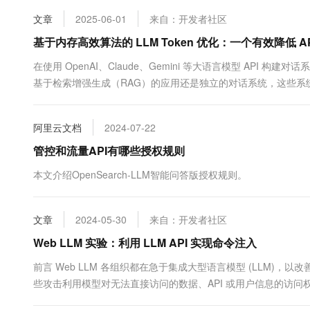
10 分钟在聊天系统中增加
专有云
文章
2025-06-01
来自：开发者社区
基于内存高效算法的 LLM Token 优化：一个有效降低 A
在使用 OpenAI、Claude、Gemini 等大语言模型 API
基于检索增强生成（RAG）的应用还是独立的对话系统，这些系
于 ChatGPT 对历史对话的记忆机制。 这种历史记忆机制虽然提
长。本文提出一种内存高效算法，通过智能化的内存....
阿里云文档
2024-07-22
管控和流量API有哪些授权规则
本文介绍OpenSearch-LLM智能问答版授权规则。
文章
2024-05-30
来自：开发者社区
Web LLM 实验：利用 LLM API 实现命令注入
前言 Web LLM 各组织都在急于集成大型语言模型 (LLM)，以
些攻击利用模型对无法直接访问的数据、API 或用户信息的访问权
数据的常见来源包括 LLM 的提示、训练集以及提供给模型的 API。