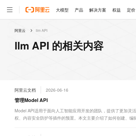
大模型
产品
解决方案
权益
定价
阿里云
llm API
大模型
产品
解决方案
权益
定价
云市场
伙伴
服务
了解阿里云
精选产品
精选解决方案
普惠上云
产品定价
精选商城
成为销售伙伴
售前咨询
为什么选择阿里云
千问AI平台
llm API 的相关内容
了解云产品的定价详情
大模型服务平台百炼
睿译宝，AI翻译排版一
普惠上云 官方力荐
分销伙伴
在线服务
网站建设
什么是云计算
大
大模型服务与应用平台
上传文档即自动完成翻译和
云服务器38元/年起，超
咨询伙伴
多端小程序
技术领先
云上成本管理
售后服务
轻量应用服务器
GLM-5.2：长任务时代
官方推荐返现计划
大模型
精选产品
精选解决方案
Salesforce 国际版订阅
稳定可靠
管理和优化成本
推荐新用户得奖励，单订单
销售伙伴合作计划
自助服务
友盟天域
安全合规
人工智能与机器学习
AI
文本生成
云数据库 RDS
Hermes Agent，打造
云工开物
无影生态合作计划
在线服务
阿里云文档
2026-06-16
观测云
分析师报告
自主进化，持久记忆，越用
高校专属算力普惠，学生认
计算
互联网应用开发
Qwen3.8-Max
HOT
Salesforce On Alibaba C
工单服务
管理Model API
智能体时代全能旗舰模型
Tuya 物联网平台阿里云
研究报告与白皮书
人工智能平台 PAI
快速拥有专属 OpenClaw
大模
Consulting Partner 合
大数据
容器
免费试用
短信专区
一站式AI开发、训练和推
Model API适用于面向人工智能应用开发的团队，提供了更加灵
蓝凌 OA
Qwen3.7-Plus
AI 大模型销售与服务生
现代化应用
权、内容安全防护等插件的预置。本文主要介绍了如何创建、编辑、调
存储
天池大赛
能看、能想、能动手的多模
云解析DNS
解决方案免费试用 新老
电子合同
最高领取价值200元试用
安全
网络与CDN
AI 算法大赛
Qwen3-VL-Plus
畅捷通