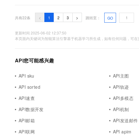
它们在移动设备和个人电脑上的应用。谷歌最新发布的MediaPipe LL
亿参数的大模型也能在本地设备上流畅运行。 这一API的推.....
共有22条
<
1
2
3
>
跳转至：
GO
更新时间 2025-06-02 12:37:50
本页面内关键词为智能算法引擎基于机器学习所生成，如有任何问题，可在页
API您可能感兴趣
API sku
API主图
API sorted
API轨迹
API速查
API多模态
API数据开发
API机制
API邮箱
API发送邮件
API联网
API apim