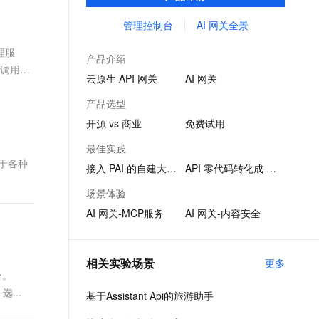
品。
文戏情感细腻自然，动作戏激烈拳拳到肉，实现更强表演能力
支持中英文自由切换，具备更强的噪声鲁棒性
ernetes 版 ACK
云聚AI 严选权益
AI 原生数据库服务发布
SSL 证书
管理控制台
AI 网关全景
，一键激活高效办公新体验
理容器应用的 K8s 服务
精选AI产品，从模型到应用全链提效
Agent 数据网关
堡垒机
理服
AI 用量加速计划
云原生数据库 PolarDB
产品介绍
应用
防火墙
以调用对
、识别商机，让客服更高效、服务更出色。
新老同享，达量后返
Agentic Database 发布
云原生 API 网关
AI 网关
千问办公
主机安全
NEW
产品选型
的智能体编程平台
一站式AI生产力平台
开源 vs 商业
免费试用
AI 应用及服务市场
伶鹊
最佳实践
企业级人与Agent协作平台，接入和调度多个数字员工
智能客服平台，对话机器人、对话分析、智能外呼
用于各种
AI 应用
接入 PAI 的自建大模型
API 零代码转化成 MCP
大模型服务平台百炼 - 全妙
大模型
场景体验
应用创作平台
多模态内容创作工具，已接入 DeepSeek
AI 网关-MCP服务
AI 网关-内容安全
自然语言处理
数据标注
相关实验场景
更多
机器学习
台。
息提取
与 AI 智能体进行实时音视频通话
...
基于Assistant Api的旅游助手
从文本、图片、视频中提取结构化的属性信息
构建支持视频理解的 AI 音视频实时通话应用