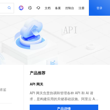
文档
备案
控制台
注册
登录
验
作计划
器
AI 活动
专业服务
服务伙伴合作计划
开发者社区
加入我们
产品动态
服务平台百炼
阿里云 OPC 创新助力计划
一站式生成采购清单，支持单品或批量购买
可编辑精美 PPT 文稿
S产品伙伴计划（繁花）
峰会
CS
造的大模型服务与应用开发平台
Agency Agents：拥有专属领域专家
AI 生产力先锋
Al MaaS 服务伙伴赋能合作
域名
博文
Careers
至高可申请百万元
Qwen3.8-Max 模型上线
 轻松生成专业的 PPT
开启高性价比 AI 编程新体验
弹性可伸缩的云计算服务
先锋实践拓展 AI 生产力的边界
多领域专家智能体,一键组建 AI 虚拟交付团队
Token 补贴，五大权
计划
海大会
伙伴信用分合作计划
商标
问答
社会招聘
益加速 OPC 成功
帕鲁游戏服务器
SS
HappyHorse 打造一站式影视创作平台
飞天发布时刻
HOT
Open Search 向量检索版支
划
备案
电子书
校园招聘
联机服务器，轻松开启游戏
视频创作，一键激活电商全链路生产力
稳定、安全、高性价比、高性能的云存储服务
所见，即是所愿
持视频检索 Pipeline 功能
可视化编排打通从文字构思到成片全链路闭环
更多支持
划
公司注册
镜像站
视频生成
语音识别与合成
 智能体与工作流应用
漫剧工坊：一站式动画创作平台
AI 实训营
应用身份服务 (IDaaS)
合作伙伴培训与认证
产品推荐
划
上云迁移
站生成，高效打造优质广告素材
全接入的云上超级电脑
通过阿里云百炼高效搭建AI应用,助力高效开发
快速生产连贯的高质量长漫剧
从基础到进阶，Agent 创客手把手教你
OpenClaw 管理能力上线
e-1.1-T2V
Qwen3-TTS-Flash
lScope
我要反馈
查询合作伙伴
畅细腻的高质量视频
离线语音合成大模型，多语言方言自适应，低延迟高稳定
n Alibaba Cloud ISV 合作
代维服务
建企业门户网站
10 分钟搭建微信、支付宝小程序
API 网关
MaxCompute MaxFrame 提
创新加速
ope
登录合作伙伴管理后台
我要建议
站，无忧落地极速上线
以可视化方式快速构建移动和 PC 门户网站
国内短信简单易用，安全可靠，秒级触达，全球覆盖200+国家和地区。
高效部署网站，快速应用到小程序
供自动弹性内存功能
费者鉴
e-1.1-I2V
Cosyvoice-V3-Flash
API 网关负责协调和管理各种 API 和 AI 请
安全
畅自然，细节丰富
高表现力语音合成大模型，语音克隆听感自然
我要投诉
PolarDB
求，是构建应用的关键基础设施。阿里云 API
上云场景组合购
Milvus 弹性伸缩功能新增节
伴
漫剧创作，剧本、分镜、视频高效生成
100%兼容MySQL、PostgreSQL，兼容Oracle，支持集中和分布式
覆盖90%+业务场景，专享组合折扣价
点支持范围
网关分为云原生 API 网关和 AI 网关两个产
2V
VPN
Fun-ASR
产品详情