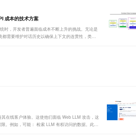
一个 AI 助手
超强辅助，Bol
即刻拥有 DeepSeek-R1 满血版
在企业官网、通讯软件中为客户提供 AI 客服
多种方案随心选，轻松解锁专属 DeepSeek
PI 成本的技术方案
 构建对话系统时，开发者普遍面临成本不断上升的挑战。无论是
统都需要维护对话历史以确保上下文的连贯性，类似
升了对话质量，但同时导致了 Token 消耗的指数级增
改善其在线客户体验。这使他们面临 Web LLM 攻击，这
限。例如，可能： 检索 LLM 有权访问的数据。此类
 通过 API 触发有害操作。例如，攻击者...