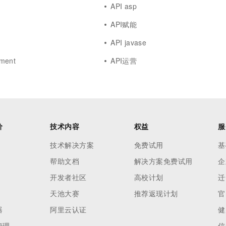
API asp
API赋能
API javase
ment
API运营
价
技术内容
权益
服
技术解决方案
免费试用
基
帮助文档
解决方案免费试用
企
开发者社区
高校计划
迁
天池大赛
推荐返现计划
官
器
阿里云认证
健
管理
信