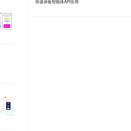
快速体验智能体API应用
t.diy 一步搞定创意建站
构建大模型应用的安全防护体系
通过自然语言交互简化开发流程,全栈开发支持
通过阿里云安全产品对 AI 应用进行安全防护