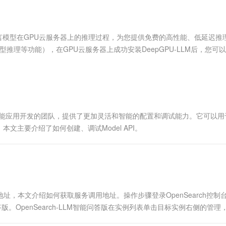
服务生态伙伴
视觉 Coding、空间感知、多模态思考等全面升级
1M上下文，专为长程任务能力而生
云工开物
企业应用
Works
Night Plan 支持 Qwen 3.8-Max
云原生大数据计算服务 MaxCompute
AI 办公
容器服务 Kub
NEW
Red Hat
30+ 款产品免费体验
Data Agent 驱动的一站式 Data+AI 开发治理平台
夜间 5 折，Qwen/Meoo/TokenPlan 客户专享
面向分析的企业级SaaS模式云数据仓库
AI智能应用
提供一站式管
科研合作
ERP
堂（旗舰版）
SUSE
大语言模型在GPU云服务器上的推理过程，为您提供免费的高性能、低延迟推
智能客服
AI 应用构建
大模型原生
CRM
模型推理等功能），在GPU云服务器上成功安装DeepGPU-LLM后，您可
防护产品
2个月
自动承接线索
性。
建站小程序
Qoder
大模型服务平台百炼-应用模版
OA 办公系统
HOT
NEW
面向真实软件
个人版上线、团队版降价；千问3.8-Max首发发尝鲜
丰富多元化的应用模版和解决方案
力提升
财税管理
模板建站
万有无界
大模型服务平台百炼-智能体
400电话
定制建站
的模型效果
灵活可视化地构建企业级 Agent
用于面向人工智能应用开发的团队，提供了更加灵活和智能的配置和调试能力。它可以
方案
广告营销
模板小程序
主要介绍了如何创建、调试Model API。
秒悟
人工智能平台 PAI
定制小程序
云端极速 AI 
新一代 AI 视频生成模型，深度适配广告营销等场景
AI Native 的算法工程平台，一站式完成建模、训练、推理服务部署
APP 开发
建站系统
用地址，本文介绍如何获取服务调用地址。操作步骤登录OpenSearch控制
AI 应用
10分钟微调：让0.6B模型媲美235B模
多模态数据信
能问答版。OpenSearch-LLM智能问答版在实例列表单击目标实例右侧的管理，选
型
依托云原生高可用架构,实现Dify私有化部署
用1%尺寸在特定领域达到大模型90%以上效果