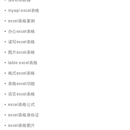
mysql excel表格
excel表格案例
办公excel表格
读写excel表格
图片excel表格
table excel表格
格式excel表格
表格excel功能
语言excel表格
excel表格公式
excel表格身份证
excel表格图片