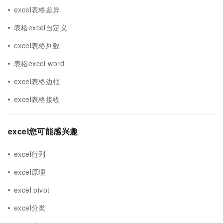
excel表格差异
表格excel自定义
excel表格列数
表格excel word
excel表格边框
excel表格接收
excel您可能感兴趣
excel行列
excel原理
excel pivot
excel分类