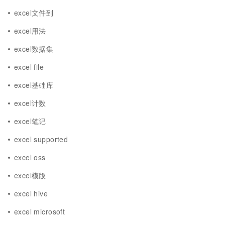
excel文件到
excel用法
excel数据集
excel file
excel基础库
excel计数
excel笔记
excel supported
excel oss
excel模版
excel hive
excel microsoft