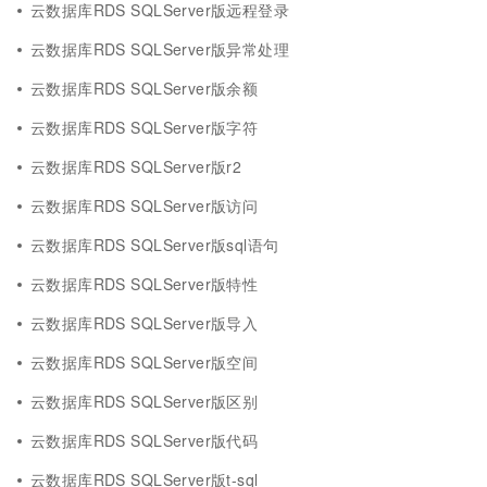
云数据库RDS SQLServer版远程登录
云数据库RDS SQLServer版异常处理
云数据库RDS SQLServer版余额
云数据库RDS SQLServer版字符
云数据库RDS SQLServer版r2
云数据库RDS SQLServer版访问
云数据库RDS SQLServer版sql语句
云数据库RDS SQLServer版特性
云数据库RDS SQLServer版导入
云数据库RDS SQLServer版空间
云数据库RDS SQLServer版区别
云数据库RDS SQLServer版代码
云数据库RDS SQLServer版t-sql