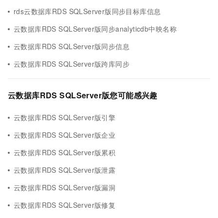
rds云数据库RDS SQLServer版同步目标库信息
云数据库RDS SQLServer版同步analyticdb中映名称
云数据库RDS SQLServer版同步信息
云数据库RDS SQLServer版跨库同步
云数据库RDS SQLServer版您可能感兴趣
云数据库RDS SQLServer版引擎
云数据库RDS SQLServer版企业
云数据库RDS SQLServer版累积
云数据库RDS SQLServer版泄露
云数据库RDS SQLServer版漏洞
云数据库RDS SQLServer版修复