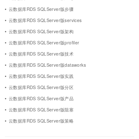
云数据库RDS SQLServer版步骤
云数据库RDS SQLServer版services
云数据库RDS SQLServer版架构
云数据库RDS SQLServer版profiler
云数据库RDS SQLServer版技术
云数据库RDS SQLServer版dataworks
云数据库RDS SQLServer版实践
云数据库RDS SQLServer版分区
云数据库RDS SQLServer版产品
云数据库RDS SQLServer版阻塞
云数据库RDS SQLServer版策略