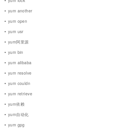
yum lock
yum another
yum open
yum usr
yum阿里源
yum bin
yum alibaba
yum resolve
yum couldn
yum retrieve
yum依赖
yum自动化
yum gpg