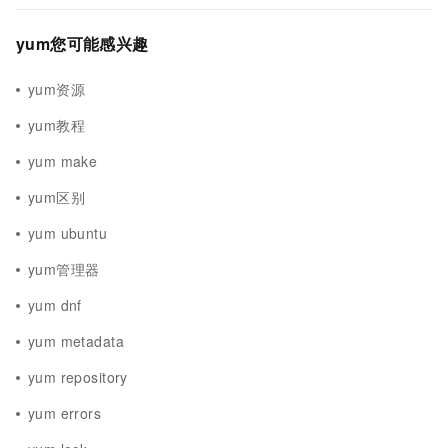
yum您可能感兴趣
yum资源
yum教程
yum make
yum区别
yum ubuntu
yum管理器
yum dnf
yum metadata
yum repository
yum errors