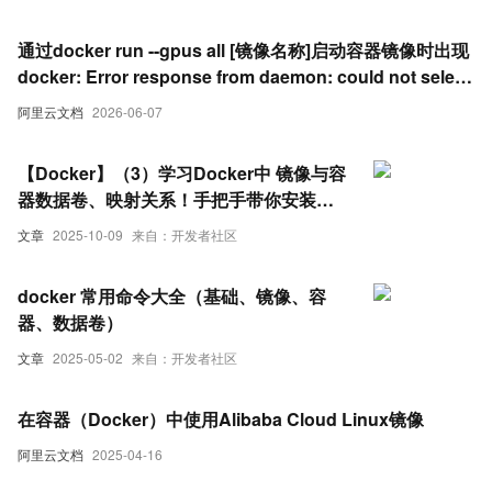
通过docker run --gpus all [镜像名称]启动容器镜像时出现
docker: Error response from daemon: could not select
device driver "" with capabilities: [[gpu]].报错
阿里云文档
2026-06-07
【Docker】（3）学习Docker中 镜像与容
器数据卷、映射关系！手把手带你安装
MySql主从同步 和 Redis三主三从集群！
文章
2025-10-09
来自：开发者社区
并且进行主从切换与扩容操作，还有分析
哈希分区 等知识点！
docker 常用命令大全（基础、镜像、容
器、数据卷）
文章
2025-05-02
来自：开发者社区
在容器（Docker）中使用Alibaba Cloud Linux镜像
阿里云文档
2025-04-16