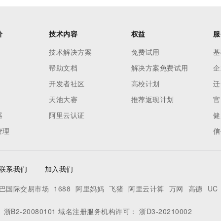
价
技术内容
权益
服
技术解决方案
免费试用
基
帮助文档
解决方案免费试用
企
开发者社区
高校计划
迁
天池大赛
推荐返现计划
官
器
阿里云认证
健
管理
信
联系我们
加入我们
巴国际交易市场
1688
阿里妈妈
飞猪
阿里云计算
万网
高德
UC
：
浙B2-20080101
域名注册服务机构许可：
浙D3-20210002