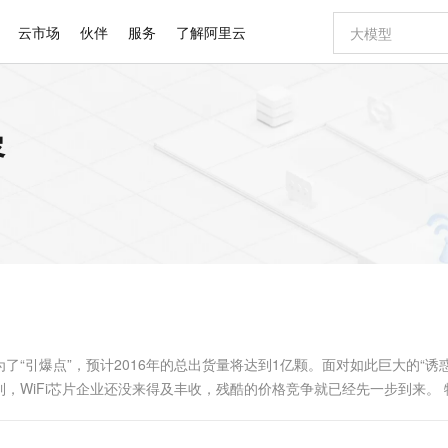
云市场
伙伴
服务
了解阿里云
AI 特惠
数据与 API
成为产品伙伴
企业增值服务
最佳实践
价格计算器
AI 场景体
基础软件
产品伙伴合
阿里云认证
市场活动
配置报价
大模型
容
自助选配和估算价格
步到位
智启 AI 普惠权益
产品生态集成认证中心
企业支持计划
云上春晚
域名与网站
Qwen Audio：打造专属 AI 语音助手
千问官方 MaaS 平台，为开发者和 Agent 而生，新用户赠送 1 亿 + tokens 额度
一句话生成原生
AI Coding
阿里云Maa
2026 阿里云
云服务器 E
为企业打
数据集
Windows
大模型认证
模型
NEW
NEW
格式还原
值低价云产品抢先购
至高享 1亿+免费 tokens，加速 Al 应用落地
提供智能易用的域名与建站服务
Qwen-Audio-3.0-Realtime 端到端实时语音角色扮演
输入一句话想法,
智能编程，一键
安全可靠、
产品生态伙伴
专家技术服务
云上奥运之旅
弹性计算合作
阿里云中企出
手机三要素
宝塔 Linux
全部认证
价格优势
开源旗舰模型
即刻拥有 DeepSeek-V4-Pro
阿里云 OPC 创新助力计划
千问大模型
一键部署幻兽
AI 电商营销
对象存储 O
大模型
产品生态伙伴工作台
企业增值服务台
云栖战略参考
云存储合作计
云栖大会
身份实名认证
CentOS
训练营
推动算力普惠，释放技术红利
最高返9万
真正可用的 1M 上下文,一次完成代码全链路开发
快速构建应用程序和网站，即刻迈出上云第一步
轻松解锁专属 DeepSeek-V4-Pro
至高百万元 Token 补贴，加速一人公司成长
多元化、高性能、安全可靠的大模型服务
一键购买专属
从图文生成到
云上的中国
数据库合作计
活动全景
短信
Docker
图片和
自进化智能体
5 分钟轻松部署专属 QwenPaw
Token Plan 模型订阅计划
数字证书管理服务（原SSL证书）
高效搭建 AI
AI 广告创作
无影云电脑
企业成长
NEW
HOT
信息公告
看见新力量
云网络合作计
OCR 文字识别
JAVA
越聪明
证享300元代金券
全托管，含MySQL、PostgreSQL、SQL Server、MariaDB多引擎
Qwen3.8-Max 首发尝鲜，限时加量 10 倍，夜间低至2折
实现全站 HTTPS，呈现可信的 Web 访问
从聊天伙伴进化为能主动干活的本地数字员工
图文、视频一
随时随地安
Kimi-K3
HappyHors
NEW
魔搭 Mode
loud
服务实践
官网公告
Kimi 最新旗舰模型，长程编程与推理利器
让文字生成流
金融模力时刻
Salesforce O
版
发票查验
全能环境
Claude Code + GStack 打造工程团队
千问办公，限时限量积分加倍
Qoder
低代码高效构
AI 建站
短信服务
型
NEW
作计划
计划
创新中心
魔搭 ModelSc
健康状态
理服务
让AI从“聊天伙伴”进化为能干活的“数字员工”
安装技能 GStack，拥有专属 AI 工程团队
你的AI工作搭子，覆盖日常办公高频场景
面向真实软件的智能体编程平台
0 代码专业建
了“引爆点”，预计2016年的总出货量将达到1亿颗。面对如此巨大的“诱
客户案例
天气预报查询
操作系统
Deepseek-v4-pro
HappyHors
态合作计划
到，WiFi芯片企业还没来得及丰收，残酷的价格竞争就已经先一步到来。 
态智能体模型
旗舰 MoE 大模型，百万上下文与顶尖推理能力
图生视频，流
同享
万小智 AI 建站低至 15元/月
Qoder CN
AI 短剧/漫剧
云原生数据库 
快递物流查询
WordPress
成为服务伙
低迷之际，众多的企业都在尝试转型和突破现有格局，而物联网新兴....
高校合作
点，立即开启云上创新
覆盖公网/内网、递归/权威、移动APP等全场景解析服务
送.CN域名，送备案服务码
基于千问大模型等，支持代码智能生成、研发智能问答
AI助力短剧
GLM-5.2
Wan2.7-T
Ubuntu