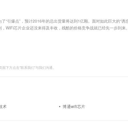
服务生态伙伴
视觉 Coding、空间感知、多模态思考等全面升级
1M上下文，专为长程任务能力而生
云工开物
企业应用
Works
Night Plan 支持 Qwen 3.8-Max
云原生大数据计算服务 MaxCompute
AI 办公
容器服务 Kub
NEW
Red Hat
30+ 款产品免费体验
Data Agent 驱动的一站式 Data+AI 开发治理平台
夜间 5 折，Qwen/Meoo/TokenPlan 客户专享
面向分析的企业级SaaS模式云数据仓库
AI智能应用
提供一站式管
科研合作
ERP
堂（旗舰版）
SUSE
了“引爆点”，预计2016年的总出货量将达到1亿颗。面对如此巨大的“诱
智能客服
AI 应用构建
大模型原生
CRM
到，WiFi芯片企业还没来得及丰收，残酷的价格竞争战就已经先一步到来。
防护产品
2个月
自动承接线索
济低迷之际，众多的企业都在尝试转型和突破现有格局，而物联网新....
建站小程序
Qoder
大模型服务平台百炼-应用模版
OA 办公系统
HOT
NEW
面向真实软件
个人版上线、团队版降价；千问3.8-Max首发发尝鲜
丰富多元化的应用模版和解决方案
力提升
财税管理
模板建站
万有无界
大模型服务平台百炼-智能体
400电话
定制建站
的模型效果
灵活可视化地构建企业级 Agent
面下方点击"联系我们"与我们沟通。
方案
广告营销
模板小程序
秒悟
人工智能平台 PAI
定制小程序
云端极速 AI 
新一代 AI 视频生成模型，深度适配广告营销等场景
AI Native 的算法工程平台，一站式完成建模、训练、推理服务部署
APP 开发
建站系统
心技术
博通wifi芯片
AI 应用
10分钟微调：让0.6B模型媲美235B模
多模态数据信
型
依托云原生高可用架构,实现Dify私有化部署
用1%尺寸在特定领域达到大模型90%以上效果