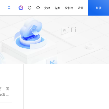
文档
备案
控制台
注册
登录
验
作计划
器
AI 活动
专业服务
服务伙伴合作计划
开发者社区
加入我们
产品动态
服务平台百炼
阿里云 OPC 创新助力计划
一站式生成采购清单，支持单品或批量购买
可编辑精美 PPT 文稿
S产品伙伴计划（繁花）
峰会
CS
造的大模型服务与应用开发平台
Agency Agents：拥有专属领域专家
AI 生产力先锋
Al MaaS 服务伙伴赋能合作
域名
博文
Careers
PolarDB Agentic Database
至高可申请百万元
 轻松生成专业的 PPT
开启高性价比 AI 编程新体验
弹性可伸缩的云计算服务
先锋实践拓展 AI 生产力的边界
发布
多领域专家智能体,一键组建 AI 虚拟交付团队
Token 补贴，五大权
计划
海大会
伙伴信用分合作计划
商标
问答
社会招聘
益加速 OPC 成功
帕鲁游戏服务器
SS
HappyHorse 打造一站式影视创作平台
飞天发布时刻
HOT
秒悟 Meoo CLI 支持一键部
划
备案
电子书
校园招聘
联机服务器，轻松开启游戏
视频创作，一键激活电商全链路生产力
稳定、安全、高性价比、高性能的云存储服务
所见，即是所愿
署项目至阿里云账号
可视化编排打通从文字构思到成片全链路闭环
更多支持
划
公司注册
镜像站
视频生成
语音识别与合成
 智能体与工作流应用
漫剧工坊：一站式动画创作平台
AI 实训营
Flink OSS 支持
合作伙伴培训与认证
划
上云迁移
站生成，高效打造优质广告素材
全接入的云上超级电脑
通过阿里云百炼高效搭建AI应用,助力高效开发
快速生产连贯的高质量长漫剧
从基础到进阶，Agent 创客手把手教你
AssumeRole 角色自定义
e-1.1-T2V
Qwen3-TTS-Flash
lScope
我要反馈
查询合作伙伴
畅细腻的高质量视频
离线语音合成大模型，多语言方言自适应，低延迟高稳定
n Alibaba Cloud ISV 合作
代维服务
建企业门户网站
10 分钟搭建微信、支付宝小程序
百炼 Qwen3.7-Flash 系列模
创新加速
ope
登录合作伙伴管理后台
我要建议
站，无忧落地极速上线
以可视化方式快速构建移动和 PC 门户网站
国内短信简单易用，安全可靠，秒级触达，全球覆盖200+国家和地区。
高效部署网站，快速应用到小程序
型发布
惑”，国
e-1.1-I2V
Cosyvoice-V3-Flash
物联网
安全
畅自然，细节丰富
高表现力语音合成大模型，语音克隆听感自然
我要投诉
PolarDB
上云场景组合购
伴
Qoder CN V1.7.0 发布
漫剧创作，剧本、分镜、视频高效生成
100%兼容MySQL、PostgreSQL，兼容Oracle，支持集中和分布式
覆盖90%+业务场景，专享组合折扣价
2V
VPN
Fun-ASR