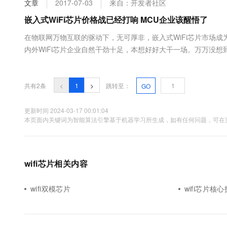
文章
2017-07-03
来自：开发者社区
大数据开发治理平台 Data
AI 产品 免费试用
网络
安全
云开发大赛
Tableau 订阅
嵌入式WiFi芯片价格战已经打响 MCU企业该醒悟了
1亿+ 大模型 tokens 和 
可观测
入门学习赛
中间件
AI空中课堂在线直播课
在物联网万物互联的驱动下，无可厚非，嵌入式WiFi芯片市场成为
云防火墙
140+云产品 免费试用
大模型服务
内外WiFi芯片企业自然干劲十足，本想好好大干一场。万万没想
上云与迁云
云原生的云上边界网络安全
产品新客免费试用，最长1
数据库
网WiFi市场才刚起量，方案价格已经硝烟四起 实际上，在全球经
生态解决方案
千问AI平台-Token Plan
企业出海
大模型ACA认证体验
大数据计算
助力企业全员 AI 认知与能
行业生态解决方案
共有2条
<
1
>
跳转至：
GO
政企业务
媒体服务
千问AI平台-模型体验
开发者生态解决方案
在线体验全尺寸、多种模态
更新时间 2024-03-17 00:01:04
企业服务与云通信
本页面内关键词为智能算法引擎基于机器学习所生成，如有任何问题，可在页
AI 开发和 AI 应用解决
Happy 系列大模型
域名与网站
终端用户计算
wifi芯片相关内容
Serverless
大模型解决方案
wifi双模芯片
wifi芯片核
开发工具
快速部署 Dify，高效搭建 
迁移与运维管理