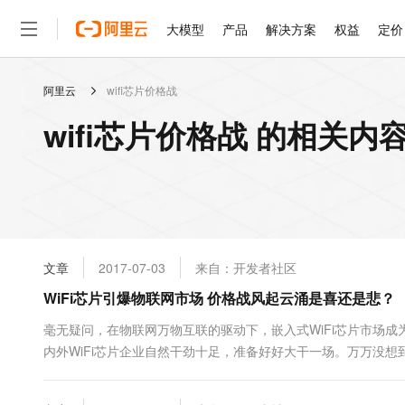
大模型
产品
解决方案
权益
定价
阿里云
wifi芯片价格战
大模型
产品
解决方案
权益
定价
云市场
伙伴
服务
了解阿里云
精选产品
精选解决方案
普惠上云
产品定价
精选商城
成为销售伙伴
售前咨询
为什么选择阿里云
千问AI平台
wifi芯片价格战 的相关内
了解云产品的定价详情
大模型服务平台百炼
睿译宝，AI翻译排版一
普惠上云 官方力荐
分销伙伴
在线服务
网站建设
什么是云计算
大
大模型服务与应用平台
上传文档即自动完成翻译和
云服务器38元/年起，超
咨询伙伴
多端小程序
技术领先
云上成本管理
售后服务
轻量应用服务器
GLM-5.2：长任务时代
官方推荐返现计划
大模型
精选产品
精选解决方案
Salesforce 国际版订阅
稳定可靠
管理和优化成本
推荐新用户得奖励，单订单
销售伙伴合作计划
自助服务
友盟天域
安全合规
人工智能与机器学习
AI
文本生成
云数据库 RDS
Hermes Agent，打造
云工开物
无影生态合作计划
在线服务
文章
2017-07-03
来自：开发者社区
观测云
分析师报告
自主进化，持久记忆，越用
高校专属算力普惠，学生认
计算
互联网应用开发
Qwen3.8-Max
HOT
Salesforce On Alibaba C
工单服务
WiFi芯片引爆物联网市场 价格战风起云涌是喜还是悲？
智能体时代全能旗舰模型
Tuya 物联网平台阿里云
研究报告与白皮书
人工智能平台 PAI
快速拥有专属 OpenClaw
大模
Consulting Partner 合
大数据
容器
免费试用
短信专区
一站式AI开发、训练和推
毫无疑问，在物联网万物互联的驱动下，嵌入式WiFi芯片市场成为
蓝凌 OA
Qwen3.7-Plus
AI 大模型销售与服务生
现代化应用
内外WiFi芯片企业自然干劲十足，准备好好大干一场。万万没想
存储
天池大赛
能看、能想、能动手的多模
云解析DNS
解决方案免费试用 新老
电子合同
WiFi市场才刚起量，方案价格已经硝烟四起 实际上，在全球经济
最高领取价值200元试用
安全
网络与CDN
AI 算法大赛
Qwen3-VL-Plus
畅捷通