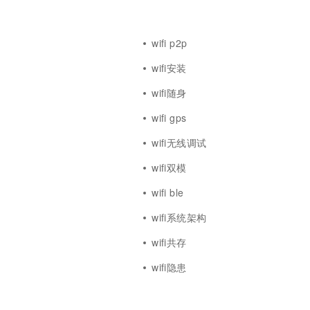
一个 AI 助手
超强辅助，Bol
即刻拥有 DeepSeek-R1 满血版
在企业官网、通讯软件中为客户提供 AI 客服
多种方案随心选，轻松解锁专属 DeepSeek
wifi p2p
wifi安装
wifi随身
wifi gps
wifi无线调试
wifi双模
wifi ble
wifi系统架构
wifi共存
wifi隐患