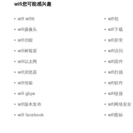
wifi您可能感兴趣
10 分钟在聊天系统中增加
专有云
wifi wifi6
wifi包
wifi摄像头
wifi下载
wifi功能
wifi异常
wifi树莓派
wifi访问
wifi以太网
wifi固件
wifi浏览器
wifi扫描
wifi传输
wifi软件
wifi gbps
wifi链接
wifi版本发布
wifi网络安全
wifi facebook
wifi图标