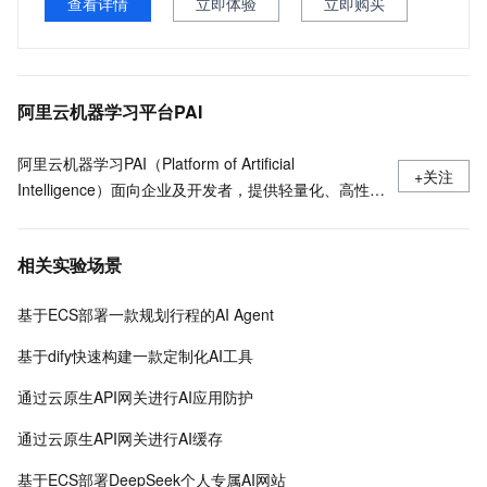
查看详情
立即体验
立即购买
阿里云机器学习平台PAI
阿里云机器学习PAI（Platform of Artificial
+关注
Intelligence）面向企业及开发者，提供轻量化、高性价
比的云原生机器学习平台，涵盖PAI-iTAG智能标注平
台、PAI-Designer（原Studio）可视化建模平台、PAI-
相关实验场景
DSW云原生交互式建模平台、PAI-DLC云原生AI基础平
台、PAI-EAS云原生弹性推理服务平台，支持千亿特
基于ECS部署一款规划行程的AI Agent
征、万亿样本规模加速训练，百余落地场景，全面提升
工程效率。
基于dify快速构建一款定制化AI工具
通过云原生API网关进行AI应用防护
通过云原生API网关进行AI缓存
基于ECS部署DeepSeek个人专属AI网站