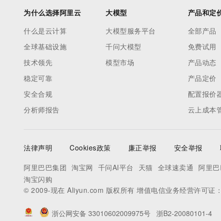
为什么选择阿里云
大模型
产品和定
什么是云计算
大模型服务平台
全部产品
全球基础设施
千问大模型
免费试用
技术领先
模型市场
产品动态
稳定可靠
产品定价
安全合规
配置报价
分析师报告
云上成本
法律声明
Cookies政策
廉正举报
安全举报
阿里巴巴集团
淘宝网
千问AI平台
天猫
全球速卖通
阿里巴
淘宝闪购
© 2009-现在 Aliyun.com 版权所有 增值电信业务经营许可证
浙公网安备 33010602009975号
浙B2-20080101-4