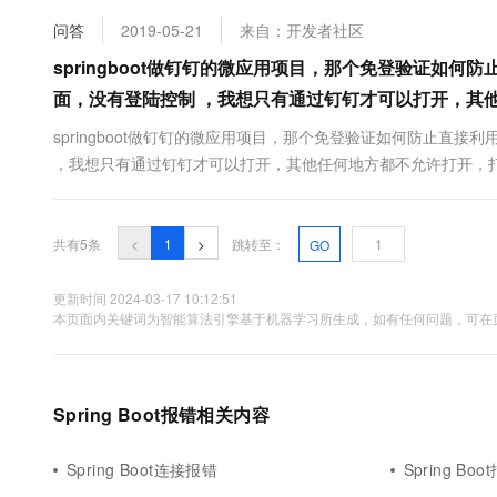
10 分钟在聊天系统中增加
专有云
问答
2019-05-21
来自：开发者社区
springboot做钉钉的微应用项目，那个免登验证如
面，没有登陆控制 ，我想只有通过钉钉才可以打开，其
springboot做钉钉的微应用项目，那个免登验证如何防止直
，我想只有通过钉钉才可以打开，其他任何地方都不允许打开，打
https://yq.aliyun.com/articles/690084 点击链接欢迎加入社区
共有5条
<
1
>
跳转至：
GO
更新时间 2024-03-17 10:12:51
本页面内关键词为智能算法引擎基于机器学习所生成，如有任何问题，可在页
Spring Boot报错相关内容
Spring Boot连接报错
Spring Boo