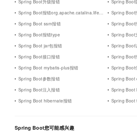
Spring Boot升级报错
Spring Bo
Spring Boot报错org.apache.catalina.lifecycleexception
Spring Boo
Spring Boot ssm报错
Spring Bo
Spring Boot报错type
Spring Bo
Spring Boot jar包报错
Spring Bo
Spring Boot接口报错
Spring Bo
Spring Boot mybatis-plus报错
Spring Bo
Spring Boot参数报错
Spring Boo
Spring Boot注入报错
Spring Boot
Spring Boot hibernate报错
Spring Boo
Spring Boot您可能感兴趣