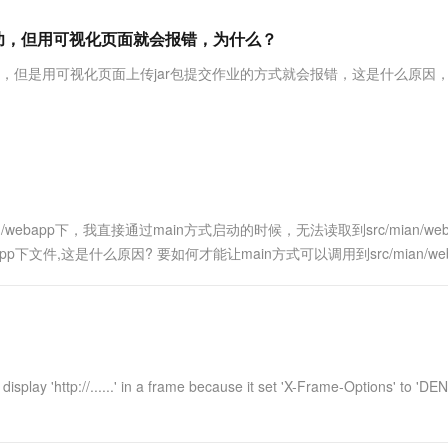
服务生态伙伴
视觉 Coding、空间感知、多模态思考等全面升级
1M上下文，专为长程任务能力而生
云工开物
企业应用
Works
Night Plan 支持 Qwen 3.8-Max
云原生大数据计算服务 MaxCompute
AI 办公
容器服务 Kub
NEW
Red Hat
作业成功，但用可视化页面就会报错，为什么？
30+ 款产品免费体验
Data Agent 驱动的一站式 Data+AI 开发治理平台
夜间 5 折，Qwen/Meoo/TokenPlan 客户专享
面向分析的企业级SaaS模式云数据仓库
AI智能应用
提供一站式管
科研合作
ERP
堂（旗舰版）
SUSE
作业成功，但是用可视化页面上传jar包提交作业的方式就会报错，这是什么原因
智能客服
AI 应用构建
大模型原生
CRM
防护产品
2个月
自动承接线索
建站小程序
Qoder
大模型服务平台百炼-应用模版
OA 办公系统
HOT
NEW
面向真实软件
个人版上线、团队版降价；千问3.8-Max首发发尝鲜
丰富多元化的应用模版和解决方案
力提升
财税管理
模板建站
万有无界
大模型服务平台百炼-智能体
400电话
定制建站
的模型效果
灵活可视化地构建企业级 Agent
/webapp下，我直接通过main方式启动的时候，无法读取到src/mian/web
方案
广告营销
模板小程序
ebapp下文件,这是什么原因? 要如何才能让main方式可以调用到src/mian/we
秒悟
人工智能平台 PAI
定制小程序
云端极速 AI 
新一代 AI 视频生成模型，深度适配广告营销等场景
AI Native 的算法工程平台，一站式完成建模、训练、推理服务部署
APP 开发
建站系统
tp://......' in a frame because it set 'X-Frame-Options' to 'DEN
AI 应用
10分钟微调：让0.6B模型媲美235B模
多模态数据信
型
依托云原生高可用架构,实现Dify私有化部署
用1%尺寸在特定领域达到大模型90%以上效果