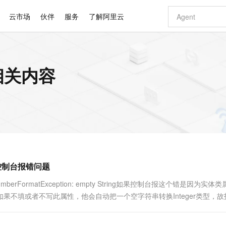
云市场
伙伴
服务
了解阿里云
AI 特惠
数据与 API
成为产品伙伴
企业增值服务
最佳实践
价格计算器
AI 场景体
基础软件
产品伙伴合
阿里云认证
市场活动
配置报价
大模型
的相关内容
自助选配和估算价格
步到位
智启 AI 普惠权益
产品生态集成认证中心
企业支持计划
云上春晚
域名与网站
Qwen Audio：打造专属 AI 语音助手
千问官方 MaaS 平台，为开发者和 Agent 而生，新用户赠送 1 亿 + tokens 额度
一句话生成原生
AI Coding
阿里云Maa
2026 阿里云
云服务器 E
为企业打
数据集
Windows
大模型认证
模型
NEW
NEW
格式还原
值低价云产品抢先购
至高享 1亿+免费 tokens，加速 Al 应用落地
提供智能易用的域名与建站服务
Qwen-Audio-3.0-Realtime 端到端实时语音角色扮演
输入一句话想法,
智能编程，一键
安全可靠、
产品生态伙伴
专家技术服务
云上奥运之旅
弹性计算合作
阿里云中企出
手机三要素
宝塔 Linux
全部认证
价格优势
开源旗舰模型
即刻拥有 DeepSeek-V4-Pro
阿里云 OPC 创新助力计划
千问大模型
一键部署幻兽
AI 电商营销
对象存储 O
大模型
产品生态伙伴工作台
企业增值服务台
云栖战略参考
云存储合作计
云栖大会
身份实名认证
CentOS
训练营
推动算力普惠，释放技术红利
最高返9万
真正可用的 1M 上下文,一次完成代码全链路开发
快速构建应用程序和网站，即刻迈出上云第一步
轻松解锁专属 DeepSeek-V4-Pro
至高百万元 Token 补贴，加速一人公司成长
多元化、高性能、安全可靠的大模型服务
一键购买专属
从图文生成到
云上的中国
数据库合作计
活动全景
短信
Docker
图片和
自进化智能体
5 分钟轻松部署专属 QwenPaw
Token Plan 模型订阅计划
数字证书管理服务（原SSL证书）
高效搭建 AI
AI 广告创作
无影云电脑
企业成长
NEW
HOT
信息公告
看见新力量
云网络合作计
OCR 文字识别
JAVA
越聪明
证享300元代金券
全托管，含MySQL、PostgreSQL、SQL Server、MariaDB多引擎
Qwen3.8-Max 首发尝鲜，限时加量 10 倍，夜间低至2折
实现全站HTTPS，呈现可信的WEB访问
从聊天伙伴进化为能主动干活的本地数字员工
图文、视频一
随时随地安
Kimi-K3
HappyHors
NEW
魔搭 Mode
loud
服务实践
官网公告
面控制台报错问题
Kimi 最新旗舰模型，长程编程与推理利器
让文字生成流
金融模力时刻
Salesforce O
版
发票查验
全能环境
Claude Code + GStack 打造工程团队
千问办公，限时限量积分加倍
Qoder
低代码高效构
AI 建站
短信服务
型
NEW
作计划
计划
创新中心
魔搭 ModelSc
健康状态
理服务
让AI从“聊天伙伴”进化为能干活的“数字员工”
安装技能 GStack，拥有专属 AI 工程团队
你的AI工作搭子，覆盖日常办公高频场景
面向真实软件的智能体编程平台
0 代码专业建
java.lang.NumberFormatException: empty String如果控制台报这个错是因为实
客户案例
天气预报查询
操作系统
Deepseek-v4-pro
HappyHors
态合作计划
值，如果不填或者不写此属性，他会自动把一个空字符串转换Integer类型，
态智能体模型
旗舰 MoE 大模型，百万上下文与顶尖推理能力
图生视频，流
同享
万小智 AI 建站低至 15元/月
Qoder CN
AI 短剧/漫剧
云原生数据库 
快递物流查询
WordPress
成为服务伙
高校合作
点，立即开启云上创新
覆盖公网/内网、递归/权威、移动APP等全场景解析服务
送.CN域名，送备案服务码
基于千问大模型等，支持代码智能生成、研发智能问答
AI助力短剧
GLM-5.2
Wan2.7-T
Ubuntu