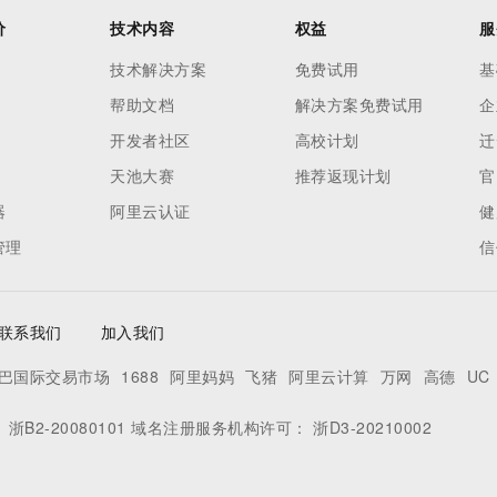
价
技术内容
权益
服
技术解决方案
免费试用
基
帮助文档
解决方案免费试用
企
开发者社区
高校计划
迁
天池大赛
推荐返现计划
官
器
阿里云认证
健
管理
信
联系我们
加入我们
巴国际交易市场
1688
阿里妈妈
飞猪
阿里云计算
万网
高德
UC
：
浙B2-20080101
域名注册服务机构许可：
浙D3-20210002