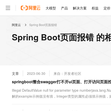
大模型
产品
解决方案
权益
定价
阿里云
Spring Boot页面报错
大模型
产品
解决方案
权益
定价
云市场
伙伴
服务
了解阿里云
精选产品
精选解决方案
普惠上云
产品定价
精选商城
成为销售伙伴
售前咨询
为什么选择阿里云
千问AI平台
Spring Boot页面报错 
了解云产品的定价详情
大模型服务平台百炼
睿译宝，AI翻译排版一
普惠上云 官方力荐
分销伙伴
在线服务
网站建设
什么是云计算
大
大模型服务与应用平台
上传文档即自动完成翻译和
云服务器38元/年起，超
咨询伙伴
多端小程序
技术领先
云上成本管理
售后服务
轻量应用服务器
GLM-5.2：长任务时代
官方推荐返现计划
大模型
精选产品
精选解决方案
Salesforce 国际版订阅
稳定可靠
管理和优化成本
推荐新用户得奖励，单订单
销售伙伴合作计划
自助服务
友盟天域
安全合规
人工智能与机器学习
AI
文本生成
云数据库 RDS
Hermes Agent，打造
云工开物
无影生态合作计划
在线服务
文章
2023-06-30
来自：开发者社区
观测云
分析师报告
自主进化，持久记忆，越用
高校专属算力普惠，学生认
计算
互联网应用开发
Qwen3.8-Max
HOT
Salesforce On Alibaba C
工单服务
springboot整合swagger打不开ui页面、打开访问页
智能体时代全能旗舰模型
Tuya 物联网平台阿里云
研究报告与白皮书
人工智能平台 PAI
快速拥有专属 OpenClaw
大模
Consulting Partner 合
大数据
容器
免费试用
短信专区
一站式AI开发、训练和推
Illegal DefaultValue null for parameter type number
蓝凌 OA
Qwen3.7-Plus
AI 大模型销售与服务生
现代化应用
解的example示例值没有填，Integer类型的属性必须填示例
存储
天池大赛
能看、能想、能动手的多模
云解析DNS
解决方案免费试用 新老
电子合同
这个问题百度了一下看别....
最高领取价值200元试用
安全
网络与CDN
AI 算法大赛
Qwen3-VL-Plus
畅捷通