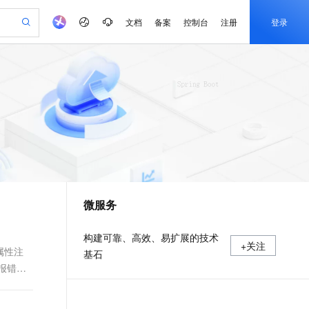
文档
备案
控制台
注册
登录
验
作计划
器
AI 活动
专业服务
服务伙伴合作计划
开发者社区
加入我们
产品动态
服务平台百炼
阿里云 OPC 创新助力计划
一站式生成采购清单，支持单品或批量购买
可编辑精美 PPT 文稿
S产品伙伴计划（繁花）
峰会
CS
造的大模型服务与应用开发平台
Agency Agents：拥有专属领域专家
AI 生产力先锋
Al MaaS 服务伙伴赋能合作
域名
博文
Careers
PolarDB Agentic Database
至高可申请百万元
 轻松生成专业的 PPT
开启高性价比 AI 编程新体验
弹性可伸缩的云计算服务
先锋实践拓展 AI 生产力的边界
发布
多领域专家智能体,一键组建 AI 虚拟交付团队
Token 补贴，五大权
计划
海大会
伙伴信用分合作计划
商标
问答
社会招聘
益加速 OPC 成功
帕鲁游戏服务器
SS
HappyHorse 打造一站式影视创作平台
飞天发布时刻
HOT
秒悟 Meoo CLI 支持一键部
划
备案
电子书
校园招聘
联机服务器，轻松开启游戏
视频创作，一键激活电商全链路生产力
稳定、安全、高性价比、高性能的云存储服务
所见，即是所愿
署项目至阿里云账号
可视化编排打通从文字构思到成片全链路闭环
更多支持
划
公司注册
镜像站
视频生成
语音识别与合成
 智能体与工作流应用
漫剧工坊：一站式动画创作平台
AI 实训营
Flink OSS 支持
合作伙伴培训与认证
微服务
划
上云迁移
站生成，高效打造优质广告素材
全接入的云上超级电脑
通过阿里云百炼高效搭建AI应用,助力高效开发
快速生产连贯的高质量长漫剧
从基础到进阶，Agent 创客手把手教你
AssumeRole 角色自定义
e-1.1-T2V
Qwen3-TTS-Flash
lScope
我要反馈
查询合作伙伴
畅细腻的高质量视频
离线语音合成大模型，多语言方言自适应，低延迟高稳定
n Alibaba Cloud ISV 合作
代维服务
建企业门户网站
10 分钟搭建微信、支付宝小程序
百炼 Qwen3.7-Flash 系列模
构建可靠、高效、易扩展的技术
+关注
创新加速
ope
登录合作伙伴管理后台
我要建议
站，无忧落地极速上线
以可视化方式快速构建移动和 PC 门户网站
国内短信简单易用，安全可靠，秒级触达，全球覆盖200+国家和地区。
高效部署网站，快速应用到小程序
型发布
体类属性注
基石
e-1.1-I2V
Cosyvoice-V3-Flash
故报错。
安全
畅自然，细节丰富
高表现力语音合成大模型，语音克隆听感自然
我要投诉
PolarDB
上云场景组合购
伴
Qoder CN V1.7.0 发布
漫剧创作，剧本、分镜、视频高效生成
100%兼容MySQL、PostgreSQL，兼容Oracle，支持集中和分布式
覆盖90%+业务场景，专享组合折扣价
2V
VPN
Fun-ASR