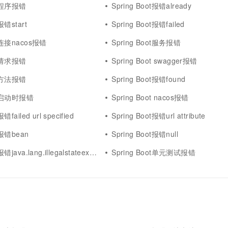
ot程序报错
Spring Boot报错already
报错start
Spring Boot报错failed
ot连接nacos报错
Spring Boot服务报错
ot请求报错
Spring Boot swagger报错
ot方法报错
Spring Boot报错found
oot启动时报错
Spring Boot nacos报错
错failed url specified
Spring Boot报错url attribute
t报错bean
Spring Boot报错null
ava.lang.illegalstateexception
Spring Boot单元测试报错