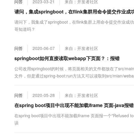
问答
2023-03-21
来自：开发者社区
大数据开发治理平台 Data
AI 产品 免费试用
网络
安全
云开发大赛
Tableau 订阅
请问，集成springboot，在flink集群用命令提交
1亿+ 大模型 tokens 和 
可观测
入门学习赛
中间件
AI空中课堂在线直播课
请问下，我集成了springboot，在flink集群上用命令提交
云防火墙
140+云产品 免费试用
大模型服务
哥知道吗？
上云与迁云
云原生的云上边界网络安全
产品新客免费试用，最长1
数据库
生态解决方案
千问AI平台-Token Plan
企业出海
大模型ACA认证体验
大数据计算
问答
2020-06-07
来自：开发者社区
助力企业全员 AI 认知与能
行业生态解决方案
政企业务
媒体服务
千问AI平台-模型体验
springboot如何直接读取webapp下页面？：报错
开发者生态解决方案
在线体验全尺寸、多种模态
企业服务与云通信
公司改用springboot的时候，将页面相关的文件都放在了src/main
AI 开发和 AI 应用解决
文件，但是通过spring-boot:run方法又可以读取到src/mian/w
Happy 系列大模型
域名与网站
文件，因为我现在用spring-boot:ru.....
终端用户计算
问答
2020-05-28
来自：开发者社区
Serverless
在spring boot项目中出现不能加载iframe 页面-java报错
大模型解决方案
在spring boot项目中出现不能加载iframe 页面报一个"Refused to display 'ht
开发工具
快速部署 Dify，高效搭建 
误
迁移与运维管理