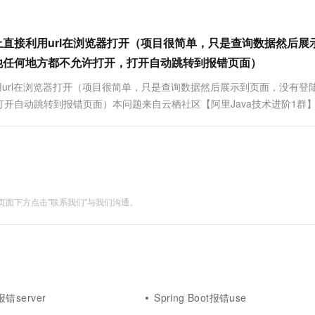
一个 AI 助手
超强辅助，Bol
即刻拥有 DeepSeek-R1 满血版
在企业官网、通讯软件中为客户提供 AI 客服
多种方案随心选，轻松解锁专属 DeepSeek
何防止直接利用url在浏览器打开（项目很简单，只是查询数据然后展
他任何地方都不允许打开，打开自动跳转到报错页面）
接利用url在浏览器打开（项目很简单，只是查询数据然后展示到页面，没有登
开自动跳转到报错页面）本问题来自云栖社区【阿里Java技术进阶1群
大社群。
面下方点击"联系我们"与我们沟通。
t报错server
Spring Boot报错use