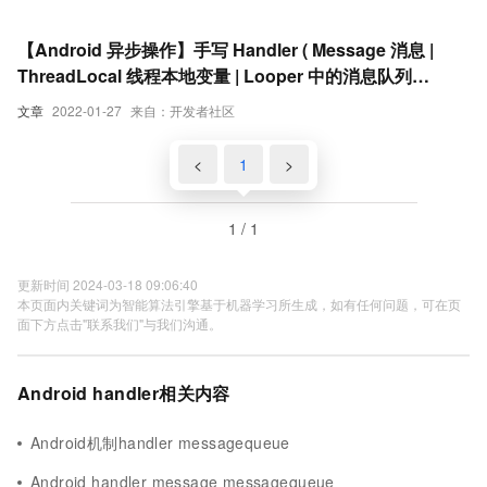
【Android 异步操作】手写 Handler ( Message 消息 |
ThreadLocal 线程本地变量 | Looper 中的消息队列
MessageQueue )
文章
2022-01-27
来自：开发者社区
<
1
>
1 / 1
更新时间 2024-03-18 09:06:40
本页面内关键词为智能算法引擎基于机器学习所生成，如有任何问题，可在页
面下方点击"联系我们"与我们沟通。
Android handler相关内容
Android机制handler messagequeue
Android handler message messagequeue