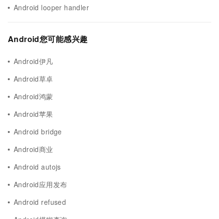
Android looper handler
Android您可能感兴趣
Android伊凡
Android草卓
Android鸿蒙
Android苹果
Android bridge
Android商业
Android autojs
Android应用发布
Android refused