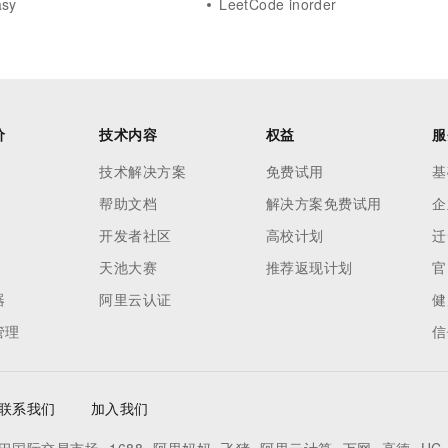
asy
LeetCode inorder
价
技术内容
权益
服
技术解决方案
免费试用
基
帮助文档
解决方案免费试用
企
开发者社区
高校计划
迁
天池大赛
推荐返现计划
官
器
阿里云认证
健
管理
信
联系我们
加入我们