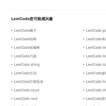
LeetCode您可能感兴趣
LeetCode橘子
LeetCode 
LeetCode结构
LeetCode
LeetCode前缀树
LeetCode tri
LeetCode习题
LeetCode tr
LeetCode string
LeetCode tr
LeetCode方法
LeetCode
LeetCode打家劫舍
LeetCode lin
LeetCode count
LeetCode ch
LeetCode next
LeetCode