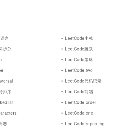
go语言
LeetCode小栈
单词拆分
LeetCode跳跃
e
LeetCode策略
ee
LeetCode two
aversal
LeetCode代码记录
旋转排序
LeetCode前端
kedlist
LeetCode order
aracters
LeetCode one
双周赛
LeetCode repeating