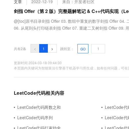
文章
2022-12-19
来自：开发者社区
大数据开发治理平台 Data
AI 产品 免费试用
网络
安全
云开发大赛
Tableau 订阅
剑指 Offer（第 2 版）完整题解笔记 & C++代码实现（Le
1亿+ 大模型 tokens 和 
可观测
入门学习赛
中间件
AI空中课堂在线直播课
@[toc]原书目录剑指 Offer 03. 数组中重复的数字剑指 Offer 04.
云防火墙
140+云产品 免费试用
大模型服务
06. 从尾到头打印链表剑指 Offer 07. 重建二叉树剑指 Offer 09
上云与迁云
云原生的云上边界网络安全
产品新客免费试用，最长1
数据库
Offer 10- II. 青蛙跳台阶问题剑指 Offer 11. 旋转数组的最小数字剑指
生态解决方案
千问AI平台-Token Plan
企业出海
大模型ACA认证体验
大数据计算
助力企业全员 AI 认知与能
行业生态解决方案
共有2条
<
1
>
跳转至：
GO
政企业务
媒体服务
千问AI平台-模型体验
开发者生态解决方案
在线体验全尺寸、多种模态
更新时间 2024-03-18 09:44:30
企业服务与云通信
本页面内关键词为智能算法引擎基于机器学习所生成，如有任何问题，可在页
AI 开发和 AI 应用解决
Happy 系列大模型
域名与网站
终端用户计算
LeetCode代码相关内容
Serverless
大模型解决方案
LeetCode代码两数之和
LeetCod
开发工具
快速部署 Dify，高效搭建 
LeetCode代码序列
LeetCode
迁移与运维管理
LeetCode代码打家劫舍
LeetCode