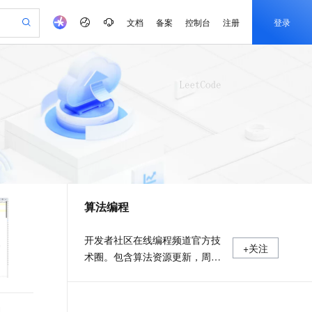
文档
备案
控制台
注册
登录
验
作计划
器
AI 活动
专业服务
服务伙伴合作计划
开发者社区
加入我们
产品动态
服务平台百炼
阿里云 OPC 创新助力计划
一站式生成采购清单，支持单品或批量购买
可编辑精美 PPT 文稿
S产品伙伴计划（繁花）
峰会
CS
造的大模型服务与应用开发平台
Agency Agents：拥有专属领域专家
AI 生产力先锋
Al MaaS 服务伙伴赋能合作
域名
博文
Careers
至高可申请百万元
Qwen3.8-Max 模型上线
 轻松生成专业的 PPT
开启高性价比 AI 编程新体验
弹性可伸缩的云计算服务
先锋实践拓展 AI 生产力的边界
多领域专家智能体,一键组建 AI 虚拟交付团队
Token 补贴，五大权
计划
海大会
伙伴信用分合作计划
商标
问答
社会招聘
益加速 OPC 成功
帕鲁游戏服务器
SS
HappyHorse 打造一站式影视创作平台
飞天发布时刻
HOT
Open Search 向量检索版支
划
备案
电子书
校园招聘
联机服务器，轻松开启游戏
视频创作，一键激活电商全链路生产力
稳定、安全、高性价比、高性能的云存储服务
所见，即是所愿
持视频检索 Pipeline 功能
可视化编排打通从文字构思到成片全链路闭环
更多支持
划
公司注册
镜像站
视频生成
语音识别与合成
 智能体与工作流应用
漫剧工坊：一站式动画创作平台
AI 实训营
应用身份服务 (IDaaS)
合作伙伴培训与认证
算法编程
划
上云迁移
站生成，高效打造优质广告素材
全接入的云上超级电脑
通过阿里云百炼高效搭建AI应用,助力高效开发
快速生产连贯的高质量长漫剧
从基础到进阶，Agent 创客手把手教你
OpenClaw 管理能力上线
e-1.1-T2V
Qwen3-TTS-Flash
lScope
我要反馈
查询合作伙伴
畅细腻的高质量视频
离线语音合成大模型，多语言方言自适应，低延迟高稳定
n Alibaba Cloud ISV 合作
代维服务
建企业门户网站
10 分钟搭建微信、支付宝小程序
MaxCompute MaxFrame 提
开发者社区在线编程频道官方技
+关注
创新加速
ope
登录合作伙伴管理后台
我要建议
站，无忧落地极速上线
以可视化方式快速构建移动和 PC 门户网站
国内短信简单易用，安全可靠，秒级触达，全球覆盖200+国家和地区。
高效部署网站，快速应用到小程序
供自动弹性内存功能
术圈。包含算法资源更新，周赛
e-1.1-I2V
Cosyvoice-V3-Flash
安全
动态，每日一题互动。
畅自然，细节丰富
高表现力语音合成大模型，语音克隆听感自然
我要投诉
PolarDB
上云场景组合购
Milvus 弹性伸缩功能新增节
伴
漫剧创作，剧本、分镜、视频高效生成
100%兼容MySQL、PostgreSQL，兼容Oracle，支持集中和分布式
覆盖90%+业务场景，专享组合折扣价
点支持范围
2V
VPN
Fun-ASR