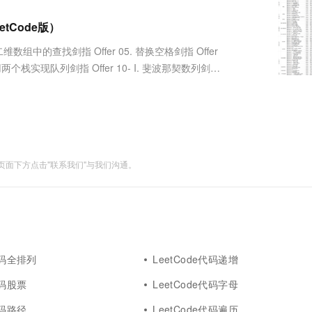
服务生态伙伴
视觉 Coding、空间感知、多模态思考等全面升级
1M上下文，专为长程任务能力而生
云工开物
企业应用
Works
Night Plan 支持 Qwen 3.8-Max
云原生大数据计算服务 MaxCompute
AI 办公
容器服务 Kub
NEW
Red Hat
etCode版）
30+ 款产品免费体验
Data Agent 驱动的一站式 Data+AI 开发治理平台
夜间 5 折，Qwen/Meoo/TokenPlan 客户专享
面向分析的企业级SaaS模式云数据仓库
AI智能应用
提供一站式管
科研合作
ERP
堂（旗舰版）
SUSE
 二维数组中的查找剑指 Offer 05. 替换空格剑指 Offer
智能客服
AI 应用构建
大模型原生
CRM
. 用两个栈实现队列剑指 Offer 10- I. 斐波那契数列剑指
防护产品
2个月
自动承接线索
....
建站小程序
Qoder
大模型服务平台百炼-应用模版
OA 办公系统
HOT
NEW
面向真实软件
个人版上线、团队版降价；千问3.8-Max首发发尝鲜
丰富多元化的应用模版和解决方案
力提升
财税管理
模板建站
万有无界
大模型服务平台百炼-智能体
400电话
定制建站
的模型效果
灵活可视化地构建企业级 Agent
面下方点击"联系我们"与我们沟通。
方案
广告营销
模板小程序
秒悟
人工智能平台 PAI
定制小程序
云端极速 AI 
新一代 AI 视频生成模型，深度适配广告营销等场景
AI Native 的算法工程平台，一站式完成建模、训练、推理服务部署
APP 开发
建站系统
e代码全排列
LeetCode代码递增
AI 应用
10分钟微调：让0.6B模型媲美235B模
多模态数据信
代码股票
LeetCode代码字母
型
依托云原生高可用架构,实现Dify私有化部署
用1%尺寸在特定领域达到大模型90%以上效果
代码路径
LeetCode代码遍历