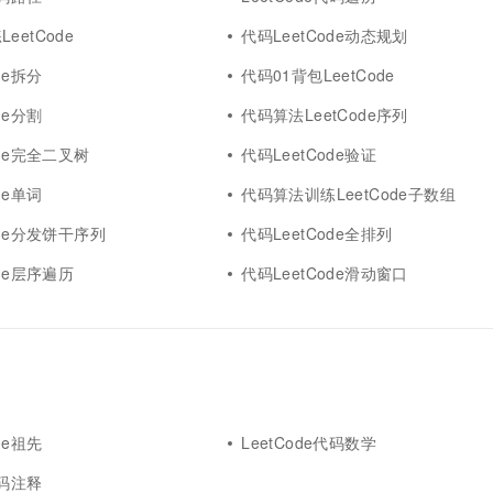
一个 AI 助手
超强辅助，Bol
即刻拥有 DeepSeek-R1 满血版
eetCode
代码LeetCode动态规划
在企业官网、通讯软件中为客户提供 AI 客服
多种方案随心选，轻松解锁专属 DeepSeek
de拆分
代码01背包LeetCode
de分割
代码算法LeetCode序列
ode完全二叉树
代码LeetCode验证
de单词
代码算法训练LeetCode子数组
ode分发饼干序列
代码LeetCode全排列
ode层序遍历
代码LeetCode滑动窗口
de祖先
LeetCode代码数学
代码注释