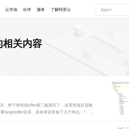
云市场
伙伴
服务
了解阿里云
AI 特惠
数据与 API
成为产品伙伴
企业增值服务
最佳实践
价格计算器
AI 场景体
基础软件
产品伙伴合
阿里云认证
市场活动
配置报价
大模型
e 的相关内容
自助选配和估算价格
步到位
智启 AI 普惠权益
产品生态集成认证中心
企业支持计划
云上春晚
域名与网站
Qwen Audio：打造专属 AI 语音助手
千问官方 MaaS 平台，为开发者和 Agent 而生，新用户赠送 1 亿 + tokens 额度
一句话生成原生
AI Coding
阿里云Maa
2026 阿里云
云服务器 E
为企业打
数据集
Windows
大模型认证
模型
NEW
NEW
格式还原
值低价云产品抢先购
至高享 1亿+免费 tokens，加速 Al 应用落地
提供智能易用的域名与建站服务
Qwen-Audio-3.0-Realtime 端到端实时语音角色扮演
输入一句话想法,
智能编程，一键
安全可靠、
产品生态伙伴
专家技术服务
云上奥运之旅
弹性计算合作
阿里云中企出
手机三要素
宝塔 Linux
全部认证
价格优势
开源旗舰模型
即刻拥有 DeepSeek-V4-Pro
阿里云 OPC 创新助力计划
千问大模型
一键部署幻兽
AI 电商营销
对象存储 O
大模型
产品生态伙伴工作台
企业增值服务台
云栖战略参考
云存储合作计
云栖大会
身份实名认证
CentOS
训练营
推动算力普惠，释放技术红利
最高返9万
真正可用的 1M 上下文,一次完成代码全链路开发
快速构建应用程序和网站，即刻迈出上云第一步
轻松解锁专属 DeepSeek-V4-Pro
至高百万元 Token 补贴，加速一人公司成长
多元化、高性能、安全可靠的大模型服务
一键购买专属
从图文生成到
云上的中国
数据库合作计
活动全景
短信
Docker
图片和
自进化智能体
5 分钟轻松部署专属 QwenPaw
Token Plan 模型订阅计划
数字证书管理服务（原SSL证书）
高效搭建 AI
AI 广告创作
无影云电脑
企业成长
NEW
HOT
信息公告
看见新力量
云网络合作计
OCR 文字识别
JAVA
越聪明
证享300元代金券
全托管，含MySQL、PostgreSQL、SQL Server、MariaDB多引擎
Qwen3.8-Max 首发尝鲜，限时加量 10 倍，夜间低至2折
实现全站HTTPS，呈现可信的WEB访问
从聊天伙伴进化为能主动干活的本地数字员工
图文、视频一
随时随地安
Kimi-K3
HappyHors
NEW
魔搭 Mode
loud
服务实践
官网公告
Kimi 最新旗舰模型，长程编程与推理利器
让文字生成流
金融模力时刻
Salesforce O
版
发票查验
全能环境
Claude Code + GStack 打造工程团队
千问办公，限时限量积分加倍
Qoder
低代码高效构
AI 建站
短信服务
型
NEW
作计划
计划
创新中心
魔搭 ModelSc
健康状态
理服务
让AI从“聊天伙伴”进化为能干活的“数字员工”
安装技能 GStack，拥有专属 AI 工程团队
你的AI工作搭子，覆盖日常办公高频场景
面向真实软件的智能体编程平台
0 代码专业建
一个多月，终于把剑指offer第二版刷完了，这里把项目贡献
客户案例
天气预报查询
操作系统
Deepseek-v4-pro
HappyHors
态合作计划
代码请看targetoffer目录。具体来说有如下几个特点：1、完
态智能体模型
旗舰 MoE 大模型，百万上下文与顶尖推理能力
图生视频，流
同享
万小智 AI 建站低至 15元/月
Qoder CN
AI 短剧/漫剧
云原生数据库 
快递物流查询
WordPress
成为服务伙
的将题目与LeetCode上的题目对应起来。3、每个题
高校合作
点，立即开启云上创新
覆盖公网/内网、递归/权威、移动APP等全场景解析服务
送.CN域名，送备案服务码
基于千问大模型等，支持代码智能生成、研发智能问答
AI助力短剧
GLM-5.2
Wan2.7-T
Ubuntu