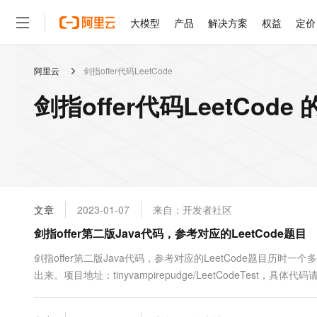
大模型
产品
解决方案
权益
定价
阿里云
剑指offer代码LeetCode
大模型
产品
解决方案
权益
定价
云市场
伙伴
服务
了解阿里云
精选产品
精选解决方案
普惠上云
产品定价
精选商城
成为销售伙伴
售前咨询
为什么选择阿里云
千问AI平台
剑指offer代码LeetCod
了解云产品的定价详情
大模型服务平台百炼
睿译宝，AI翻译排版一
普惠上云 官方力荐
分销伙伴
在线服务
网站建设
什么是云计算
大
大模型服务与应用平台
上传文档即自动完成翻译和
云服务器38元/年起，超
咨询伙伴
多端小程序
技术领先
云上成本管理
售后服务
轻量应用服务器
GLM-5.2：长任务时代
官方推荐返现计划
大模型
精选产品
精选解决方案
Salesforce 国际版订阅
稳定可靠
管理和优化成本
推荐新用户得奖励，单订单
销售伙伴合作计划
自助服务
友盟天域
安全合规
人工智能与机器学习
AI
文本生成
云数据库 RDS
Hermes Agent，打造
云工开物
无影生态合作计划
在线服务
文章
2023-01-07
来自：开发者社区
观测云
分析师报告
自主进化，持久记忆，越用
高校专属算力普惠，学生认
计算
互联网应用开发
Qwen3.8-Max
HOT
Salesforce On Alibaba C
工单服务
剑指offer第二版Java代码，参考对应的LeetCode题目
智能体时代全能旗舰模型
Tuya 物联网平台阿里云
研究报告与白皮书
人工智能平台 PAI
快速拥有专属 OpenClaw
大模
Consulting Partner 合
大数据
容器
免费试用
短信专区
一站式AI开发、训练和推
剑指offer第二版Java代码，参考对应的LeetCode题目历时
蓝凌 OA
Qwen3.7-Plus
AI 大模型销售与服务生
现代化应用
出来。项目地址：tinyvampirepudge/LeetCodeTest，具体
存储
天池大赛
能看、能想、能动手的多模
云解析DNS
解决方案免费试用 新老
电子合同
整的完成剑指offer上所有的题目，从第3题到第68题。2、尽可能
最高领取价值200元试用
安全
网络与CDN
AI 算法大赛
Qwen3-VL-Plus
目均附....
畅捷通