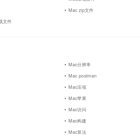
一个 AI 助手
超强辅助，Bol
即刻拥有 DeepSeek-R1 满血版
息
Mac zip文件
在企业官网、通讯软件中为客户提供 AI 客服
多种方案随心选，轻松解锁专属 DeepSeek
z下载文件
骤
Mac分辨率
Mac postman
Mac压缩
Mac苹果
Mac访问
Mac构建
Mac算法