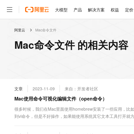
大模型
产品
解决方案
权益
定价
阿里云
Mac命令文件
大模型
产品
解决方案
权益
定价
云市场
伙伴
服务
了解阿里云
精选产品
精选解决方案
普惠上云
产品定价
精选商城
成为销售伙伴
售前咨询
为什么选择阿里云
千问AI平台
Mac命令文件 的相关内容
了解云产品的定价详情
大模型服务平台百炼
睿译宝，AI翻译排版一
普惠上云 官方力荐
分销伙伴
在线服务
网站建设
什么是云计算
大
大模型服务与应用平台
上传文档即自动完成翻译和
云服务器38元/年起，超
咨询伙伴
多端小程序
技术领先
云上成本管理
售后服务
轻量应用服务器
GLM-5.2：长任务时代
官方推荐返现计划
大模型
精选产品
精选解决方案
Salesforce 国际版订阅
稳定可靠
管理和优化成本
推荐新用户得奖励，单订单
销售伙伴合作计划
自助服务
友盟天域
安全合规
人工智能与机器学习
AI
文本生成
云数据库 RDS
Hermes Agent，打造
云工开物
无影生态合作计划
在线服务
文章
2023-11-09
来自：开发者社区
观测云
分析师报告
自主进化，持久记忆，越用
高校专属算力普惠，学生认
计算
互联网应用开发
Qwen3.8-Max
HOT
Salesforce On Alibaba C
工单服务
Mac使用命令可视化编辑文件（open命令）
智能体时代全能旗舰模型
Tuya 物联网平台阿里云
研究报告与白皮书
人工智能平台 PAI
快速拥有专属 OpenClaw
大模
Consulting Partner 合
大数据
容器
免费试用
短信专区
一站式AI开发、训练和推
很多时候，我们在Mac里面使用homebrew安装了一些应用，比
蓝凌 OA
Qwen3.7-Plus
AI 大模型销售与服务生
现代化应用
到vi命令，但是不好操作，如果能使用系统其它文本工具打开就方
存储
天池大赛
能看、能想、能动手的多模
云解析DNS
解决方案免费试用 新老
电子合同
演示如下：比如要配置nginx.conf文件，命令:open /usr/local/e
最高领取价值200元试用
安全
网络与CDN
AI 算法大赛
Qwen3-VL-Plus
command+s....
畅捷通