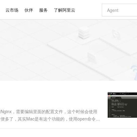
云市场
伙伴
服务
了解阿里云
AI 特惠
数据与 API
成为产品伙伴
企业增值服务
最佳实践
价格计算器
AI 场景体
基础软件
产品伙伴合
阿里云认证
市场活动
配置报价
大模型
自助选配和估算价格
步到位
智启 AI 普惠权益
产品生态集成认证中心
企业支持计划
云上春晚
域名与网站
Qwen Audio：打造专属 AI 语音助手
千问官方 MaaS 平台，为开发者和 Agent 而生，新用户赠送 1 亿 + tokens 额度
一句话生成原生
AI Coding
阿里云Maa
2026 阿里云
云服务器 E
为企业打
数据集
Windows
大模型认证
模型
NEW
NEW
格式还原
值低价云产品抢先购
至高享 1亿+免费 tokens，加速 Al 应用落地
提供智能易用的域名与建站服务
Qwen-Audio-3.0-Realtime 端到端实时语音角色扮演
输入一句话想法,
智能编程，一键
安全可靠、
产品生态伙伴
专家技术服务
云上奥运之旅
弹性计算合作
阿里云中企出
手机三要素
宝塔 Linux
全部认证
价格优势
开源旗舰模型
即刻拥有 DeepSeek-V4-Pro
阿里云 OPC 创新助力计划
千问大模型
一键部署幻兽
AI 电商营销
对象存储 O
大模型
产品生态伙伴工作台
企业增值服务台
云栖战略参考
云存储合作计
云栖大会
身份实名认证
CentOS
训练营
推动算力普惠，释放技术红利
最高返9万
真正可用的 1M 上下文,一次完成代码全链路开发
快速构建应用程序和网站，即刻迈出上云第一步
轻松解锁专属 DeepSeek-V4-Pro
至高百万元 Token 补贴，加速一人公司成长
多元化、高性能、安全可靠的大模型服务
一键购买专属
从图文生成到
云上的中国
数据库合作计
活动全景
短信
Docker
图片和
自进化智能体
5 分钟轻松部署专属 QwenPaw
Token Plan 模型订阅计划
数字证书管理服务（原SSL证书）
高效搭建 AI
AI 广告创作
无影云电脑
企业成长
NEW
HOT
信息公告
看见新力量
云网络合作计
OCR 文字识别
JAVA
越聪明
证享300元代金券
全托管，含MySQL、PostgreSQL、SQL Server、MariaDB多引擎
Qwen3.8-Max 首发尝鲜，限时加量 10 倍，夜间低至2折
实现全站 HTTPS，呈现可信的 Web 访问
从聊天伙伴进化为能主动干活的本地数字员工
图文、视频一
随时随地安
Kimi-K3
HappyHors
NEW
魔搭 Mode
loud
服务实践
官网公告
Kimi 最新旗舰模型，长程编程与推理利器
让文字生成流
金融模力时刻
Salesforce O
版
发票查验
全能环境
Claude Code + GStack 打造工程团队
千问办公，限时限量积分加倍
Qoder
低代码高效构
AI 建站
短信服务
型
NEW
作计划
计划
创新中心
魔搭 ModelSc
健康状态
理服务
让AI从“聊天伙伴”进化为能干活的“数字员工”
安装技能 GStack，拥有专属 AI 工程团队
你的AI工作搭子，覆盖日常办公高频场景
面向真实软件的智能体编程平台
0 代码专业建
如Nginx，需要编辑里面的配置文件，这个时候会使用
客户案例
天气预报查询
操作系统
Deepseek-v4-pro
HappyHors
态合作计划
便多了，其实Mac是有这个功能的，使用open命令，
态智能体模型
旗舰 MoE 大模型，百万上下文与顶尖推理能力
图生视频，流
同享
万小智 AI 建站低至 15元/月
Qoder CN
AI 短剧/漫剧
云原生数据库 
快递物流查询
WordPress
成为服务伙
tc/nginx/nginx.conf运行之后，弹出框：直接编辑，
高校合作
点，立即开启云上创新
覆盖公网/内网、递归/权威、移动APP等全场景解析服务
送.CN域名，送备案服务码
基于千问大模型等，支持代码智能生成、研发智能问答
AI助力短剧
GLM-5.2
Wan2.7-T
Ubuntu