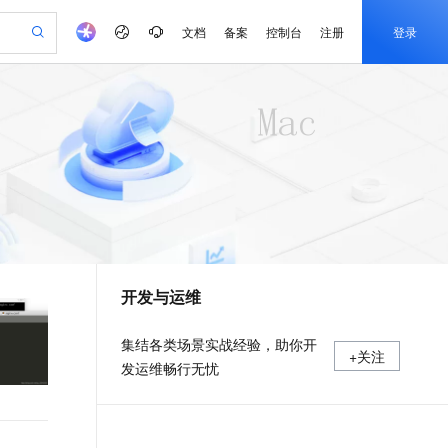
文档
备案
控制台
注册
登录
验
作计划
器
AI 活动
专业服务
服务伙伴合作计划
开发者社区
加入我们
产品动态
服务平台百炼
阿里云 OPC 创新助力计划
一站式生成采购清单，支持单品或批量购买
可编辑精美 PPT 文稿
S产品伙伴计划（繁花）
峰会
CS
造的大模型服务与应用开发平台
Agency Agents：拥有专属领域专家
AI 生产力先锋
Al MaaS 服务伙伴赋能合作
域名
博文
Careers
PolarDB Agentic Database
至高可申请百万元
 轻松生成专业的 PPT
开启高性价比 AI 编程新体验
弹性可伸缩的云计算服务
先锋实践拓展 AI 生产力的边界
发布
多领域专家智能体,一键组建 AI 虚拟交付团队
Token 补贴，五大权
计划
海大会
伙伴信用分合作计划
商标
问答
社会招聘
益加速 OPC 成功
帕鲁游戏服务器
SS
HappyHorse 打造一站式影视创作平台
飞天发布时刻
HOT
秒悟 Meoo CLI 支持一键部
划
备案
电子书
校园招聘
联机服务器，轻松开启游戏
视频创作，一键激活电商全链路生产力
稳定、安全、高性价比、高性能的云存储服务
所见，即是所愿
署项目至阿里云账号
可视化编排打通从文字构思到成片全链路闭环
更多支持
划
公司注册
镜像站
视频生成
语音识别与合成
 智能体与工作流应用
漫剧工坊：一站式动画创作平台
AI 实训营
Flink OSS 支持
合作伙伴培训与认证
开发与运维
划
上云迁移
站生成，高效打造优质广告素材
全接入的云上超级电脑
通过阿里云百炼高效搭建AI应用,助力高效开发
快速生产连贯的高质量长漫剧
从基础到进阶，Agent 创客手把手教你
AssumeRole 角色自定义
e-1.1-T2V
Qwen3-TTS-Flash
lScope
我要反馈
查询合作伙伴
畅细腻的高质量视频
离线语音合成大模型，多语言方言自适应，低延迟高稳定
n Alibaba Cloud ISV 合作
代维服务
建企业门户网站
10 分钟搭建微信、支付宝小程序
百炼 Qwen3.7-Flash 系列模
集结各类场景实战经验，助你开
+关注
创新加速
ope
登录合作伙伴管理后台
我要建议
站，无忧落地极速上线
以可视化方式快速构建移动和 PC 门户网站
国内短信简单易用，安全可靠，秒级触达，全球覆盖200+国家和地区。
高效部署网站，快速应用到小程序
型发布
发运维畅行无忧
e-1.1-I2V
Cosyvoice-V3-Flash
安全
畅自然，细节丰富
高表现力语音合成大模型，语音克隆听感自然
我要投诉
PolarDB
上云场景组合购
伴
Qoder CN V1.7.0 发布
漫剧创作，剧本、分镜、视频高效生成
100%兼容MySQL、PostgreSQL，兼容Oracle，支持集中和分布式
覆盖90%+业务场景，专享组合折扣价
2V
VPN
Fun-ASR