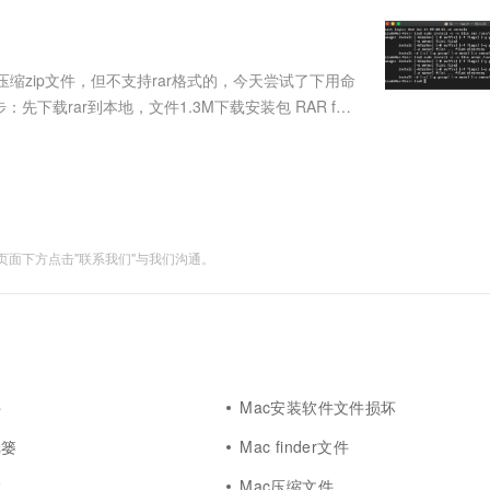
服务生态伙伴
视觉 Coding、空间感知、多模态思考等全面升级
1M上下文，专为长程任务能力而生
云工开物
企业应用
Works
Night Plan 支持 Qwen 3.8-Max
云原生大数据计算服务 MaxCompute
AI 办公
容器服务 Kub
NEW
Red Hat
30+ 款产品免费体验
Data Agent 驱动的一站式 Data+AI 开发治理平台
夜间 5 折，Qwen/Meoo/TokenPlan 客户专享
面向分析的企业级SaaS模式云数据仓库
AI智能应用
提供一站式管
科研合作
ERP
堂（旗舰版）
SUSE
缩zip文件，但不支持rar格式的，今天尝试了下用命
智能客服
AI 应用构建
大模型原生
CRM
载rar到本地，文件1.3M下载安装包 RAR for
防护产品
2个月
自动承接线索
接，感兴趣的可以看下第二步：双击打开刚才下载的文件，
建站小程序
Qoder
大模型服务平台百炼-应用模版
OA 办公系统
HOT
NEW
面向真实软件
个人版上线、团队版降价；千问3.8-Max首发发尝鲜
丰富多元化的应用模版和解决方案
力提升
财税管理
模板建站
万有无界
大模型服务平台百炼-智能体
400电话
定制建站
的模型效果
灵活可视化地构建企业级 Agent
面下方点击"联系我们"与我们沟通。
方案
广告营销
模板小程序
秒悟
人工智能平台 PAI
定制小程序
云端极速 AI 
新一代 AI 视频生成模型，深度适配广告营销等场景
AI Native 的算法工程平台，一站式完成建模、训练、推理服务部署
APP 开发
建站系统
件
Mac安装软件文件损坏
AI 应用
10分钟微调：让0.6B模型媲美235B模
多模态数据信
纸篓
Mac finder文件
型
依托云原生高可用架构,实现Dify私有化部署
用1%尺寸在特定领域达到大模型90%以上效果
置
Mac压缩文件