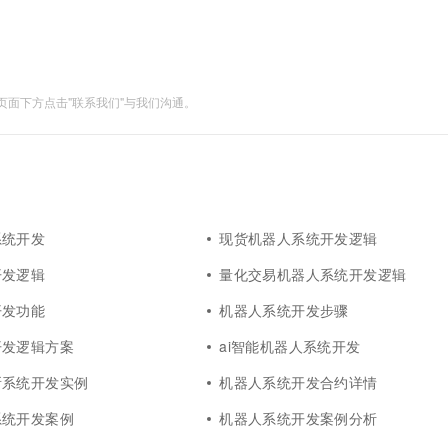
一个 AI 助手
超强辅助，Bol
即刻拥有 DeepSeek-R1 满血版
在企业官网、通讯软件中为客户提供 AI 客服
多种方案随心选，轻松解锁专属 DeepSeek
面下方点击"联系我们"与我们沟通。
系统开发
现货机器人系统开发逻辑
开发逻辑
量化交易机器人系统开发逻辑
开发功能
机器人系统开发步骤
开发逻辑方案
ai智能机器人系统开发
所系统开发实例
机器人系统开发合约详情
系统开发案例
机器人系统开发案例分析