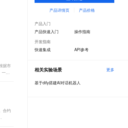
对话交互收集业务结果，并对数据加以统计
文戏情感细腻自然，动作戏激烈拳拳到肉，实现更强表演能力
支持中英文自由切换，具备更强的噪声鲁棒性
ernetes 版 ACK
云聚AI 严选权益
AI 原生数据库服务发布
SSL 证书
处理，获取用户反馈。
产品详情页
产品价格
，一键激活高效办公新体验
理容器应用的 K8s 服务
精选AI产品，从模型到应用全链提效
Agent 数据网关
堡垒机
AI 用量加速计划
云原生数据库 PolarDB
产品入门
应用
防火墙
、识别商机，让客服更高效、服务更出色。
新老同享，达量后返
Agentic Database 发布
产品快速入门
操作指南
千问办公
主机安全
NEW
开发指南
的智能体编程平台
一站式AI生产力平台
快速集成
API参考
AI 应用及服务市场
伶鹊
企业级人与Agent协作平台，接入和调度多个数字员工
智能客服平台，对话机器人、对话分析、智能外呼
根据市
AI 应用
相关实验场景
更多
，一个
大模型服务平台百炼 - 全妙
大模型
应用创作平台
多模态内容创作工具，已接入 DeepSeek
.
基于dify搭建AI对话机器人
自然语言处理
数据标注
机器学习
。合约
息提取
与 AI 智能体进行实时音视频通话
从文本、图片、视频中提取结构化的属性信息
构建支持视频理解的 AI 音视频实时通话应用
结算，