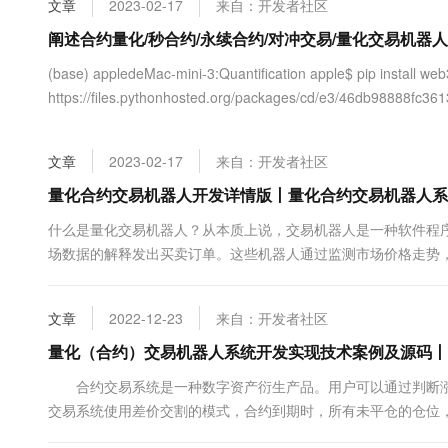
文章
2023-02-17
来自：开发者社区
大数据开发治理平台 Data
AI 产品 免费试用
网络
安全
云开发大赛
Tableau 订阅
阐述合约量化/秒合约/永续合约/对冲交易/量化交易机器
1亿+ 大模型 tokens 和 
可观测
入门学习赛
中间件
AI空中课堂在线直播课
(base) appledeMac-mini-3:Quantification apple$ pip install we
云防火墙
140+云产品 免费试用
大模型服务
https://files.pythonhosted.org/packages/cd/e3/46db98888f
上云与迁云
云原生的云上边界网络安全
产品新客免费试用，最长1
数据库
生态解决方案
千问AI平台-Token Plan
企业出海
大模型ACA认证体验
大数据计算
文章
2023-02-17
来自：开发者社区
助力企业全员 AI 认知与能
行业生态解决方案
政企业务
媒体服务
千问AI平台-模型体验
量化合约交易机器人开发详情版丨量化合约交易机器人系
开发者生态解决方案
在线体验全尺寸、多种模态
企业服务与云通信
什么是量化交易机器人？从本质上说，交易机器人是一种软件程序
AI 开发和 AI 应用解决
场数据的解释发出买卖订单。这些机器人通过监测市场价格走势
Happy 系列大模型
域名与网站
交易机器人会分析市场行为，例如交易量、订单、价格和时间，它们通常可以
终端用户计算
文章
2022-12-23
来自：开发者社区
Serverless
量化（合约）交易机器人系统开发实现技术案例及源码丨
大模型解决方案
合约交易系统是一种数字资产衍生产品。用户可以通过判断涨
开发工具
快速部署 Dify，高效搭建 
交易系统使用差价交割的模式，合约到期时，所有未平仓的仓位
迁移与运维管理
割。 合约交易系统分为哪些类型？ 1、现货合约：以现货