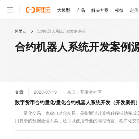
大模型
产品
解决方案
权益
定价
阿里云
合约机器人系统开发案例源码
大模型
产品
解决方案
权益
定价
云市场
伙伴
服务
了解阿里云
精选产品
精选解决方案
普惠上云
产品定价
精选商城
成为销售伙伴
售前咨询
为什么选择阿里云
千问AI平台
合约机器人系统开发案例源
了解云产品的定价详情
大模型服务平台百炼
睿译宝，AI翻译排版一
普惠上云 官方力荐
分销伙伴
在线服务
网站建设
什么是云计算
大
大模型服务与应用平台
上传文档即自动完成翻译和
云服务器38元/年起，超
咨询伙伴
多端小程序
技术领先
云上成本管理
售后服务
轻量应用服务器
GLM-5.2：长任务时代
官方推荐返现计划
大模型
精选产品
精选解决方案
Salesforce 国际版订阅
稳定可靠
管理和优化成本
推荐新用户得奖励，单订单
销售伙伴合作计划
自助服务
友盟天域
安全合规
人工智能与机器学习
AI
文本生成
云数据库 RDS
Hermes Agent，打造
云工开物
无影生态合作计划
在线服务
文章
2023-07-19
来自：开发者社区
观测云
分析师报告
自主进化，持久记忆，越用
高校专属算力普惠，学生认
计算
互联网应用开发
Qwen3.8-Max
HOT
Salesforce On Alibaba C
工单服务
数字货币合约量化/量化合约机器人系统开发（开发案例
智能体时代全能旗舰模型
Tuya 物联网平台阿里云
研究报告与白皮书
人工智能平台 PAI
快速拥有专属 OpenClaw
大模
Consulting Partner 合
大数据
容器
免费试用
短信专区
一站式AI开发、训练和推
量化交易，也称自动化交易，是指通过计算机程序辅助完成交
蓝凌 OA
Qwen3.7-Plus
AI 大模型销售与服务生
现代化应用
用复杂的数据处理工具，还可以使用专业的编程语言。程序化交
存储
天池大赛
能看、能想、能动手的多模
云解析DNS
解决方案免费试用 新老
电子合同
下单交易工具。 量化交易需要注意以下几个方面：...
最高领取价值200元试用
安全
网络与CDN
AI 算法大赛
Qwen3-VL-Plus
畅捷通