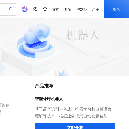
文档
备案
控制台
注册
登录
验
作计划
器
AI 活动
专业服务
服务伙伴合作计划
开发者社区
加入我们
产品动态
服务平台百炼
阿里云 OPC 创新助力计划
一站式生成采购清单，支持单品或批量购买
可编辑精美 PPT 文稿
S产品伙伴计划（繁花）
峰会
CS
造的大模型服务与应用开发平台
Agency Agents：拥有专属领域专家
AI 生产力先锋
Al MaaS 服务伙伴赋能合作
域名
博文
Careers
至高可申请百万元
Qwen3.8-Max 模型上线
 轻松生成专业的 PPT
开启高性价比 AI 编程新体验
弹性可伸缩的云计算服务
先锋实践拓展 AI 生产力的边界
多领域专家智能体,一键组建 AI 虚拟交付团队
Token 补贴，五大权
计划
海大会
伙伴信用分合作计划
商标
问答
社会招聘
益加速 OPC 成功
帕鲁游戏服务器
SS
HappyHorse 打造一站式影视创作平台
飞天发布时刻
HOT
Open Search 向量检索版支
划
备案
电子书
校园招聘
联机服务器，轻松开启游戏
视频创作，一键激活电商全链路生产力
稳定、安全、高性价比、高性能的云存储服务
所见，即是所愿
持视频检索 Pipeline 功能
可视化编排打通从文字构思到成片全链路闭环
更多支持
划
公司注册
镜像站
视频生成
语音识别与合成
 智能体与工作流应用
漫剧工坊：一站式动画创作平台
AI 实训营
应用身份服务 (IDaaS)
合作伙伴培训与认证
产品推荐
划
上云迁移
站生成，高效打造优质广告素材
全接入的云上超级电脑
通过阿里云百炼高效搭建AI应用,助力高效开发
快速生产连贯的高质量长漫剧
从基础到进阶，Agent 创客手把手教你
OpenClaw 管理能力上线
e-1.1-T2V
Qwen3-TTS-Flash
lScope
我要反馈
查询合作伙伴
畅细腻的高质量视频
离线语音合成大模型，多语言方言自适应，低延迟高稳定
n Alibaba Cloud ISV 合作
代维服务
建企业门户网站
10 分钟搭建微信、支付宝小程序
智能外呼机器人
MaxCompute MaxFrame 提
创新加速
ope
登录合作伙伴管理后台
我要建议
站，无忧落地极速上线
以可视化方式快速构建移动和 PC 门户网站
国内短信简单易用，安全可靠，秒级触达，全球覆盖200+国家和地区。
高效部署网站，快速应用到小程序
供自动弹性内存功能
可以使
e-1.1-I2V
Cosyvoice-V3-Flash
基于语音识别与合成、机器学习和自然语言
是一种
安全
畅自然，细节丰富
高表现力语音合成大模型，语音克隆听感自然
我要投诉
PolarDB
理解等技术，根据业务场景自动发起智能机
上云场景组合购
Milvus 弹性伸缩功能新增节
伴
漫剧创作，剧本、分镜、视频高效生成
100%兼容MySQL、PostgreSQL，兼容Oracle，支持集中和分布式
覆盖90%+业务场景，专享组合折扣价
点支持范围
器人电话外呼任务，通过人与机器人的语音
2V
VPN
Fun-ASR
立即开通