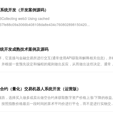
服务生态伙伴
视觉 Coding、空间感知、多模态思考等全面升级
1M上下文，专为长程任务能力而生
云工开物
企业应用
Works
Night Plan 支持 Qwen 3.8-Max
云原生大数据计算服务 MaxCompute
AI 办公
容器服务 Kub
NEW
Red Hat
人系统开发（开发案例源码）
30+ 款产品免费体验
Data Agent 驱动的一站式 Data+AI 开发治理平台
夜间 5 折，Qwen/Meoo/TokenPlan 客户专享
面向分析的企业级SaaS模式云数据仓库
AI智能应用
提供一站式管
科研合作
ERP
堂（旗舰版）
SUSE
b3Collecting web3 Using cached
智能客服
AI 应用构建
大模型原生
CRM
c36137fe88c09a3066b408108da8e434c760802898150420...
防护产品
2个月
自动承接线索
建站小程序
Qoder
大模型服务平台百炼-应用模版
OA 办公系统
HOT
NEW
面向真实软件
个人版上线、团队版降价；千问3.8-Max首发发尝鲜
丰富多元化的应用模版和解决方案
力提升
财税管理
模板建站
万有无界
大模型服务平台百炼-智能体
统开发成熟技术案例及源码
400电话
定制建站
的模型效果
灵活可视化地构建企业级 Agent
，它直接与金融交易所进行交互(通常使用API获取和解释相关信息)，并
方案
广告营销
模板小程序
，并根据一套预先设定和编程的规则做出反应，从而做出这些决定。通常
秒悟
人工智能平台 PAI
定制小程序
云端极速 AI 
根据您自己的喜好进行编程。完整策略代码-- coding: utf-8 ...
新一代 AI 视频生成模型，深度适配广告营销等场景
AI Native 的算法工程平台，一站式完成建模、训练、推理服务部署
APP 开发
建站系统
合约（量化）交易机器人系统开发（运营版）
跌，选择买入做多或卖出做空合约来获取数字资产价格上涨/下降的收益
AI 应用
10分钟微调：让0.6B模型媲美235B模
多模态数据信
，按照指数价格最后一段时间的算术平均价进行平仓，而不是进行实物交
型
依托云原生高可用架构,实现Dify私有化部署
标准化合约为标的物，通过交易平台进行集合竞价买卖统一成交、转让、
用1%尺寸在特定领域达到大模型90%以上效果