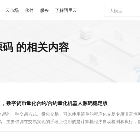
云市场
伙伴
服务
了解阿里云
AI 特惠
数据与 API
成为产品伙伴
企业增值服务
最佳实践
价格计算器
AI 场景体
基础软件
产品伙伴合
阿里云认证
市场活动
配置报价
大模型
码 的相关内容
自助选配和估算价格
步到位
智启 AI 普惠权益
产品生态集成认证中心
企业支持计划
云上春晚
域名与网站
Qwen Audio：打造专属 AI 语音助手
千问官方 MaaS 平台，为开发者和 Agent 而生，新用户赠送 1 亿 + tokens 额度
一句话生成原生
AI Coding
阿里云Maa
2026 阿里云
云服务器 E
为企业打
数据集
Windows
大模型认证
模型
NEW
NEW
格式还原
值低价云产品抢先购
至高享 1亿+免费 tokens，加速 Al 应用落地
提供智能易用的域名与建站服务
Qwen-Audio-3.0-Realtime 端到端实时语音角色扮演
输入一句话想法,
智能编程，一键
安全可靠、
产品生态伙伴
专家技术服务
云上奥运之旅
弹性计算合作
阿里云中企出
手机三要素
宝塔 Linux
全部认证
价格优势
开源旗舰模型
即刻拥有 DeepSeek-V4-Pro
阿里云 OPC 创新助力计划
千问大模型
一键部署幻兽
AI 电商营销
对象存储 O
大模型
产品生态伙伴工作台
企业增值服务台
云栖战略参考
云存储合作计
云栖大会
身份实名认证
CentOS
训练营
推动算力普惠，释放技术红利
最高返9万
真正可用的 1M 上下文,一次完成代码全链路开发
快速构建应用程序和网站，即刻迈出上云第一步
轻松解锁专属 DeepSeek-V4-Pro
至高百万元 Token 补贴，加速一人公司成长
多元化、高性能、安全可靠的大模型服务
一键购买专属
从图文生成到
云上的中国
数据库合作计
活动全景
短信
Docker
图片和
自进化智能体
5 分钟轻松部署专属 QwenPaw
Token Plan 模型订阅计划
数字证书管理服务（原SSL证书）
高效搭建 AI
AI 广告创作
无影云电脑
企业成长
NEW
HOT
信息公告
看见新力量
云网络合作计
OCR 文字识别
JAVA
越聪明
证享300元代金券
全托管，含MySQL、PostgreSQL、SQL Server、MariaDB多引擎
Qwen3.8-Max 首发尝鲜，限时加量 10 倍，夜间低至2折
实现全站HTTPS，呈现可信的WEB访问
从聊天伙伴进化为能主动干活的本地数字员工
图文、视频一
随时随地安
Kimi-K3
HappyHors
NEW
魔搭 Mode
loud
服务实践
官网公告
），数字货币量化合约/合约量化机器人源码稳定版
Kimi 最新旗舰模型，长程编程与推理利器
让文字生成流
金融模力时刻
Salesforce O
版
发票查验
全能环境
Claude Code + GStack 打造工程团队
千问办公，限时限量积分加倍
Qoder
低代码高效构
AI 建站
短信服务
型
NEW
作计划
计划
创新中心
魔搭 ModelSc
健康状态
理服务
让AI从“聊天伙伴”进化为能干活的“数字员工”
安装技能 GStack，拥有专属 AI 工程团队
你的AI工作搭子，覆盖日常办公高频场景
面向真实软件的智能体编程平台
0 代码专业建
易的一种交易方式。量化交易，可以使用简单的程序化交易专用语言也
客户案例
天气预报查询
操作系统
Deepseek-v4-pro
HappyHors
态合作计划
易，主要强调在交易实现的手段上使用的是计算机程序自动检测和执行，
态智能体模型
旗舰 MoE 大模型，百万上下文与顶尖推理能力
图生视频，流
同享
万小智 AI 建站低至 15元/月
Qoder CN
AI 短剧/漫剧
云原生数据库 
快递物流查询
WordPress
成为服务伙
高校合作
点，立即开启云上创新
覆盖公网/内网、递归/权威、移动APP等全场景解析服务
送.CN域名，送备案服务码
基于千问大模型等，支持代码智能生成、研发智能问答
AI助力短剧
GLM-5.2
Wan2.7-T
Ubuntu