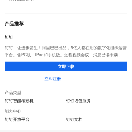
产品推荐
钉钉
钉钉，让进步发生！阿里巴巴出品，5亿人都在用的数字化组织运营
平台。含PC版，IPad和手机版。远程视频会议，消息已读未读，
DING消息任务管理，让沟通更高效；移动办公考勤，审批，钉闪
立即下载
会，钉钉文档，钉钉教育解决方案。
立即注册
产品类型
钉钉智能考勤机
钉钉增值服务
能力中心
钉钉开放平台
钉钉文档