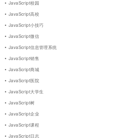
JavaScript校园
JavaScript高校
JavaScript小技巧
JavaScript微信
JavaScript信息管理系统
JavaScript销售
JavaScript商城
JavaScript医院
JavaScript大学生
JavaScript树
JavaScript企业
JavaScript课程
JavaScript日志