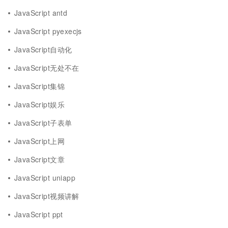
JavaScript antd
JavaScript pyexecjs
JavaScript自动化
JavaScript无处不在
JavaScript集锦
JavaScript娱乐
JavaScript子表单
JavaScript上网
JavaScript文章
JavaScript uniapp
JavaScript视频讲解
JavaScript ppt