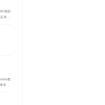
t.diy 一步搞定创意建站
构建大模型应用的安全防护体系
通过自然语言交互简化开发流程,全栈开发支持
通过阿里云安全产品对 AI 应用进行安全防护
用时捕获
用起来区
lete数
的事务无