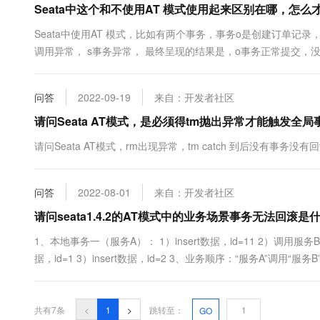
Seata中这个和不使用AT 模式使用起来区别在哪，怎
10 分钟在聊天系统中增加
专有云
Seata中使用AT 模式，比如有两个事务，事务o是创建订单记
调用异常， s事务异常， 最终呈现的结果是，o事务正常提交，
别在哪，怎么才能写出o事务的二阶段回滚场景呢？
问答
2022-09-19
来自：开发者社区
请问Seata AT模式，是必须得tm抛出异常才能触发全
请问Seata AT模式，rm出现异常，tm catch 到后没有
问答
2022-08-01
来自：开发者社区
请问seata1.4.2的AT模式中的业务场景事务无法回滚
1、本地事务一（服务A）： 1）insert数据，id=11 2）调用服务B
据，id=1 3）insert数据，id=2 3、业务顺序：“服务A”调用
法回滚 这种场景该怎么出来呢？
共有7条
<
1
>
跳转至：
GO