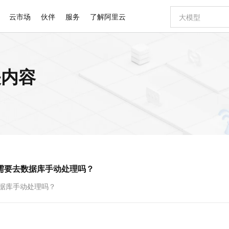
云市场
伙伴
服务
了解阿里云
AI 特惠
数据与 API
成为产品伙伴
企业增值服务
最佳实践
价格计算器
AI 场景体
基础软件
产品伙伴合
阿里云认证
市场活动
配置报价
大模型
关内容
自助选配和估算价格
步到位
智启 AI 普惠权益
产品生态集成认证中心
企业支持计划
云上春晚
域名与网站
Qwen Audio：打造专属 AI 语音助手
千问官方 MaaS 平台，为开发者和 Agent 而生，新用户赠送 1 亿 + tokens 额度
一句话生成原生
AI Coding
阿里云Maa
2026 阿里云
云服务器 E
为企业打
数据集
Windows
大模型认证
模型
NEW
NEW
格式还原
值低价云产品抢先购
至高享 1亿+免费 tokens，加速 Al 应用落地
提供智能易用的域名与建站服务
Qwen-Audio-3.0-Realtime 端到端实时语音角色扮演
输入一句话想法,
智能编程，一键
安全可靠、
产品生态伙伴
专家技术服务
云上奥运之旅
弹性计算合作
阿里云中企出
手机三要素
宝塔 Linux
全部认证
价格优势
开源旗舰模型
即刻拥有 DeepSeek-V4-Pro
阿里云 OPC 创新助力计划
千问大模型
一键部署幻兽
AI 电商营销
对象存储 O
大模型
产品生态伙伴工作台
企业增值服务台
云栖战略参考
云存储合作计
云栖大会
身份实名认证
CentOS
训练营
推动算力普惠，释放技术红利
最高返9万
真正可用的 1M 上下文,一次完成代码全链路开发
快速构建应用程序和网站，即刻迈出上云第一步
轻松解锁专属 DeepSeek-V4-Pro
至高百万元 Token 补贴，加速一人公司成长
多元化、高性能、安全可靠的大模型服务
一键购买专属
从图文生成到
云上的中国
数据库合作计
活动全景
短信
Docker
图片和
自进化智能体
5 分钟轻松部署专属 QwenPaw
Token Plan 模型订阅计划
数字证书管理服务（原SSL证书）
高效搭建 AI
AI 广告创作
无影云电脑
企业成长
NEW
HOT
信息公告
看见新力量
云网络合作计
OCR 文字识别
JAVA
越聪明
证享300元代金券
全托管，含MySQL、PostgreSQL、SQL Server、MariaDB多引擎
Qwen3.8-Max 首发尝鲜，限时加量 10 倍，夜间低至2折
实现全站 HTTPS，呈现可信的 Web 访问
从聊天伙伴进化为能主动干活的本地数字员工
图文、视频一
随时随地安
Kimi-K3
HappyHors
NEW
魔搭 Mode
loud
服务实践
官网公告
就需要去数据库手动处理吗？
Kimi 最新旗舰模型，长程编程与推理利器
让文字生成流
金融模力时刻
Salesforce O
版
发票查验
全能环境
Claude Code + GStack 打造工程团队
千问办公，限时限量积分加倍
Qoder
低代码高效构
AI 建站
短信服务
型
NEW
作计划
计划
创新中心
魔搭 ModelSc
健康状态
理服务
让AI从“聊天伙伴”进化为能干活的“数字员工”
安装技能 GStack，拥有专属 AI 工程团队
你的AI工作搭子，覆盖日常办公高频场景
面向真实软件的智能体编程平台
0 代码专业建
数据库手动处理吗？
客户案例
天气预报查询
操作系统
Deepseek-v4-pro
HappyHors
态合作计划
态智能体模型
旗舰 MoE 大模型，百万上下文与顶尖推理能力
图生视频，流
同享
万小智 AI 建站低至 15元/月
Qoder CN
AI 短剧/漫剧
云原生数据库 
快递物流查询
WordPress
成为服务伙
高校合作
点，立即开启云上创新
覆盖公网/内网、递归/权威、移动APP等全场景解析服务
送.CN域名，送备案服务码
基于千问大模型等，支持代码智能生成、研发智能问答
AI助力短剧
GLM-5.2
Wan2.7-T
Ubuntu