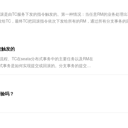
服务生态伙伴
视觉 Coding、空间感知、多模态思考等全面升级
1M上下文，专为长程任务能力而生
云工开物
企业应用
Works
Night Plan 支持 Qwen 3.8-Max
云原生大数据计算服务 MaxCompute
AI 办公
容器服务 Kub
NEW
Red Hat
30+ 款产品免费体验
Data Agent 驱动的一站式 Data+AI 开发治理平台
夜间 5 折，Qwen/Meoo/TokenPlan 客户专享
面向分析的企业级SaaS模式云数据仓库
AI智能应用
提供一站式管
科研合作
滚是由TC服务下发的指令触发的。第一种情况：当任意RM的业务处理出
ERP
堂（旗舰版）
SUSE
发给TC，最终TC把回滚指令依次下发给所有的RM，通过所有分支事务的
智能客服
AI 应用构建
大模型原生
CRM
事务后，TM发起全局事务提交指令给到TC服务，TC收到指令后，同样
防护产品
2个月
自动承接线索
建站小程序
Qoder
大模型服务平台百炼-应用模版
OA 办公系统
HOT
NEW
面向真实软件
个人版上线、团队版降价；千问3.8-Max首发发尝鲜
丰富多元化的应用模版和解决方案
力提升
财税管理
模板建站
被触发的
万有无界
大模型服务平台百炼-智能体
400电话
定制建站
流程、TC在seata分布式事务中的主要任务以及RM在
的模型效果
灵活可视化地构建企业级 Agent
述分布式事务是如何实现提交或回滚的。分支事务的提交或
方案
广告营销
模板小程序
触发分布式事务的提交：public class
秒悟
人工智能平台 PAI
定制小程序
云端极速 AI 
新一代 AI 视频生成模型，深度适配广告营销等场景
AI Native 的算法工程平台，一站式完成建模、训练、推理服务部署
APP 开发
经验吗？
建站系统
AI 应用
10分钟微调：让0.6B模型媲美235B模
多模态数据信
型
依托云原生高可用架构,实现Dify私有化部署
用1%尺寸在特定领域达到大模型90%以上效果