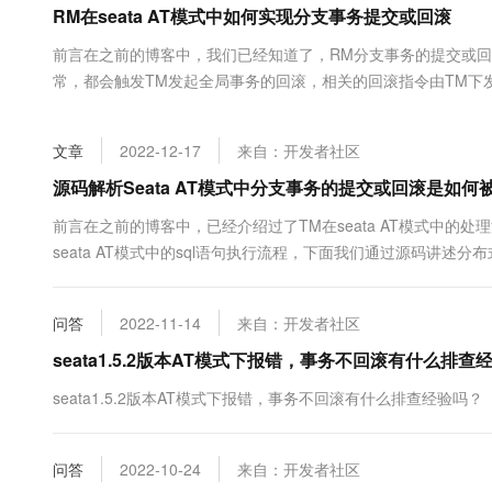
RM在seata AT模式中如何实现分支事务提交或回滚
大数据开发治理平台 Data
AI 产品 免费试用
网络
安全
云开发大赛
Tableau 订阅
1亿+ 大模型 tokens 和 
前言在之前的博客中，我们已经知道了，RM分支事务的提交或回
可观测
入门学习赛
中间件
AI空中课堂在线直播课
常，都会触发TM发起全局事务的回滚，相关的回滚指令由TM下
云防火墙
140+云产品 免费试用
大模型服务
到全局事务回滚的目的；第二种情况：当所有RM都成功提交分支
上云与迁云
云原生的云上边界网络安全
产品新客免费试用，最长1
数据库
用所有....
生态解决方案
千问AI平台-Token Plan
文章
2022-12-17
来自：开发者社区
企业出海
大模型ACA认证体验
大数据计算
助力企业全员 AI 认知与能
行业生态解决方案
源码解析Seata AT模式中分支事务的提交或回滚是如何
政企业务
媒体服务
千问AI平台-模型体验
开发者生态解决方案
前言在之前的博客中，已经介绍过了TM在seata AT模式中的处理
在线体验全尺寸、多种模态
企业服务与云通信
seata AT模式中的sql语句执行流程，下面我们通过源码讲
AI 开发和 AI 应用解决
回滚在seata AT模式中，只有当所有的分支事务全部成功提交后，才会
Happy 系列大模型
域名与网站
ConnectionProxy extends....
问答
2022-11-14
来自：开发者社区
终端用户计算
seata1.5.2版本AT模式下报错，事务不回滚有什么排查
Serverless
大模型解决方案
seata1.5.2版本AT模式下报错，事务不回滚有什么排查经验吗？
开发工具
快速部署 Dify，高效搭建 
问答
2022-10-24
来自：开发者社区
迁移与运维管理