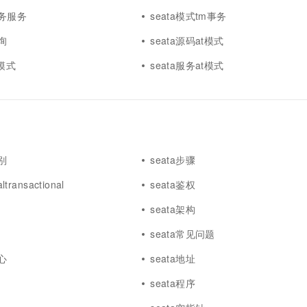
事务服务
seata模式tm事务
询
seata源码at模式
t模式
seata服务at模式
别
seata步骤
ltransactional
seata鉴权
seata架构
seata常见问题
心
seata地址
seata程序