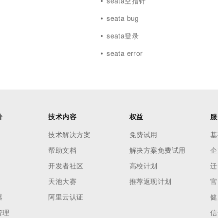
seata空指针
seata bug
seata登录
seata error
价
技术内容
权益
服
技术解决方案
免费试用
基
帮助文档
解决方案免费试用
企
开发者社区
高校计划
迁
天池大赛
推荐返现计划
官
器
阿里云认证
健
管理
信