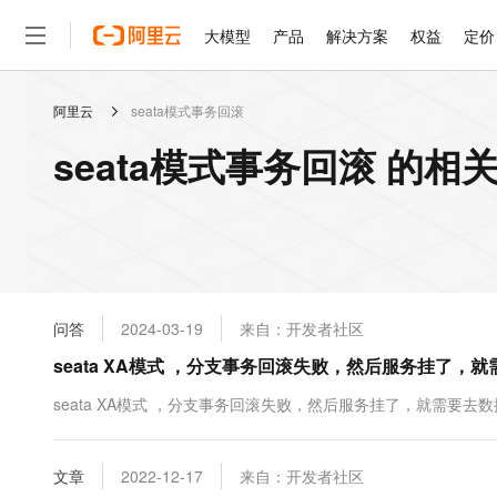
大模型
产品
解决方案
权益
定价
阿里云
seata模式事务回滚
大模型
产品
解决方案
权益
定价
云市场
伙伴
服务
了解阿里云
精选产品
精选解决方案
普惠上云
产品定价
精选商城
成为销售伙伴
售前咨询
为什么选择阿里云
千问AI平台
seata模式事务回滚 的相
了解云产品的定价详情
大模型服务平台百炼
睿译宝，AI翻译排版一
普惠上云 官方力荐
分销伙伴
在线服务
网站建设
什么是云计算
大
大模型服务与应用平台
上传文档即自动完成翻译和
云服务器38元/年起，超
咨询伙伴
多端小程序
技术领先
云上成本管理
售后服务
轻量应用服务器
GLM-5.2：长任务时代
官方推荐返现计划
大模型
精选产品
精选解决方案
Salesforce 国际版订阅
稳定可靠
管理和优化成本
推荐新用户得奖励，单订单
销售伙伴合作计划
自助服务
友盟天域
安全合规
人工智能与机器学习
AI
文本生成
云数据库 RDS
Hermes Agent，打造
云工开物
无影生态合作计划
在线服务
问答
2024-03-19
来自：开发者社区
观测云
分析师报告
自主进化，持久记忆，越用
高校专属算力普惠，学生认
计算
互联网应用开发
Qwen3.8-Max
HOT
Salesforce On Alibaba C
工单服务
seata XA模式 ，分支事务回滚失败，然后服务挂了，
智能体时代全能旗舰模型
Tuya 物联网平台阿里云
研究报告与白皮书
人工智能平台 PAI
快速拥有专属 OpenClaw
大模
Consulting Partner 合
大数据
容器
免费试用
短信专区
一站式AI开发、训练和推
seata XA模式 ，分支事务回滚失败，然后服务挂了，就需要去
蓝凌 OA
Qwen3.7-Plus
AI 大模型销售与服务生
现代化应用
存储
天池大赛
能看、能想、能动手的多模
云解析DNS
解决方案免费试用 新老
电子合同
最高领取价值200元试用
安全
文章
网络与CDN
2022-12-17
来自：开发者社区
AI 算法大赛
Qwen3-VL-Plus
畅捷通