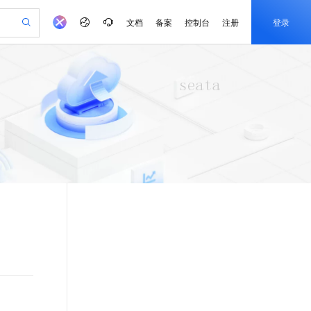
文档
备案
控制台
注册
登录
验
作计划
器
AI 活动
专业服务
服务伙伴合作计划
开发者社区
加入我们
产品动态
服务平台百炼
阿里云 OPC 创新助力计划
一站式生成采购清单，支持单品或批量购买
可编辑精美 PPT 文稿
S产品伙伴计划（繁花）
峰会
CS
造的大模型服务与应用开发平台
Agency Agents：拥有专属领域专家
AI 生产力先锋
Al MaaS 服务伙伴赋能合作
域名
博文
Careers
PolarDB Agentic Database
至高可申请百万元
 轻松生成专业的 PPT
开启高性价比 AI 编程新体验
弹性可伸缩的云计算服务
先锋实践拓展 AI 生产力的边界
发布
多领域专家智能体,一键组建 AI 虚拟交付团队
Token 补贴，五大权
计划
海大会
伙伴信用分合作计划
商标
问答
社会招聘
益加速 OPC 成功
帕鲁游戏服务器
SS
HappyHorse 打造一站式影视创作平台
飞天发布时刻
HOT
秒悟 Meoo CLI 支持一键部
划
备案
电子书
校园招聘
联机服务器，轻松开启游戏
视频创作，一键激活电商全链路生产力
稳定、安全、高性价比、高性能的云存储服务
所见，即是所愿
署项目至阿里云账号
可视化编排打通从文字构思到成片全链路闭环
更多支持
划
公司注册
镜像站
视频生成
语音识别与合成
 智能体与工作流应用
漫剧工坊：一站式动画创作平台
AI 实训营
Flink OSS 支持
合作伙伴培训与认证
划
上云迁移
站生成，高效打造优质广告素材
全接入的云上超级电脑
通过阿里云百炼高效搭建AI应用,助力高效开发
快速生产连贯的高质量长漫剧
从基础到进阶，Agent 创客手把手教你
AssumeRole 角色自定义
e-1.1-T2V
Qwen3-TTS-Flash
lScope
我要反馈
查询合作伙伴
畅细腻的高质量视频
离线语音合成大模型，多语言方言自适应，低延迟高稳定
n Alibaba Cloud ISV 合作
代维服务
建企业门户网站
10 分钟搭建微信、支付宝小程序
百炼 Qwen3.7-Flash 系列模
创新加速
ope
登录合作伙伴管理后台
我要建议
站，无忧落地极速上线
以可视化方式快速构建移动和 PC 门户网站
国内短信简单易用，安全可靠，秒级触达，全球覆盖200+国家和地区。
高效部署网站，快速应用到小程序
型发布
e-1.1-I2V
Cosyvoice-V3-Flash
安全
畅自然，细节丰富
高表现力语音合成大模型，语音克隆听感自然
我要投诉
PolarDB
上云场景组合购
伴
Qoder CN V1.7.0 发布
漫剧创作，剧本、分镜、视频高效生成
100%兼容MySQL、PostgreSQL，兼容Oracle，支持集中和分布式
覆盖90%+业务场景，专享组合折扣价
2V
VPN
Fun-ASR