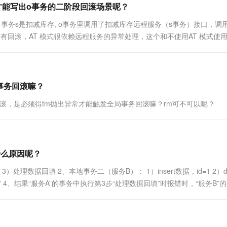
么才能写出o事务的二阶段回滚场景呢？
一个 AI 助手
超强辅助，Bol
即刻拥有 DeepSeek-R1 满血版
在企业官网、通讯软件中为客户提供 AI 客服
录，事务s是扣减库存, o事务里调用了扣减库存远程服务（s事务）接口，调
多种方案随心选，轻松解锁专属 DeepSeek
没有回滚，AT 模式很依赖远程服务的异常处理，这个和不使用AT 模式使
局事务回滚嘛？
事务没有回滚，是必须得tm抛出异常才能触发全局事务回滚嘛？rm可不可以呢？
是什么原因呢？
 3）处理数据回填 2、本地事务二（服务B）： 1）insert数据，id=1 2）de
“服务B” 4、结果“服务A”的事务中执行第3步“处理数据回填”时报错时，“服务B”