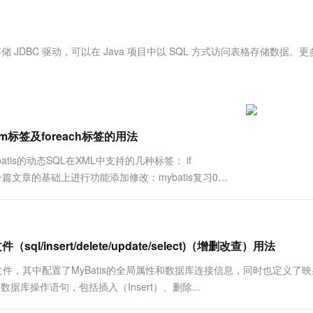
服务生态伙伴
视觉 Coding、空间感知、多模态思考等全面升级
1M上下文，专为长程任务能力而生
云工开物
企业应用
Works
Night Plan 支持 Qwen 3.8-Max
云原生大数据计算服务 MaxCompute
AI 办公
容器服务 Kub
NEW
Red Hat
30+ 款产品免费体验
Data Agent 驱动的一站式 Data+AI 开发治理平台
夜间 5 折，Qwen/Meoo/TokenPlan 客户专享
面向分析的企业级SaaS模式云数据仓库
AI智能应用
提供一站式管
科研合作
ERP
堂（旗舰版）
SUSE
表格存储 JDBC 驱动，可以在 Java 项目中以 SQL 方式访问表格存储数据。
智能客服
AI 应用构建
大模型原生
CRM
防护产品
2个月
自动承接线索
建站小程序
Qoder
大模型服务平台百炼-应用模版
OA 办公系统
HOT
NEW
面向真实软件
个人版上线、团队版降价；千问3.8-Max首发发尝鲜
丰富多元化的应用模版和解决方案
力提升
财税管理
模板建站
万有无界
大模型服务平台百炼-智能体
trim标签及foreach标签的用法
400电话
定制建站
的模型效果
灵活可视化地构建企业级 Agent
atis的动态SQL在XML中支持的几种标签： if
方案
广告营销
模板小程序
ch本文，在上一篇文章的基础上进行功能添加修改：mybatis复习02,
秒悟
人工智能平台 PAI
定制小程序
云端极速 AI 
ap的区别，#{}预编译参...
新一代 AI 视频生成模型，深度适配广告营销等场景
AI Native 的算法工程平台，一站式完成建模、训练、推理服务部署
APP 开发
建站系统
文件（sql/insert/delete/update/select)（增删改查）用法
架的核心配置文件，其中配置了MyBatis的全局属性和数据库连接信息，同时也定义了
AI 应用
10分钟微调：让0.6B模型媲美235B模
多模态数据信
据库操作语句，包括插入（Insert）、删除...
型
依托云原生高可用架构,实现Dify私有化部署
用1%尺寸在特定领域达到大模型90%以上效果