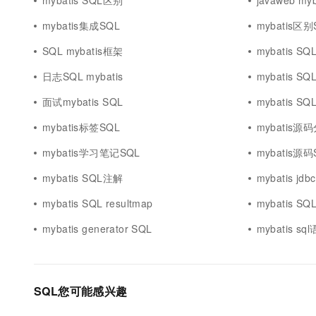
mybatis SQL区别
javaweb myb
mybatis集成SQL
mybatis区别
SQL mybatis框架
mybatis S
日志SQL mybatis
mybatis S
面试mybatis SQL
mybatis S
mybatis标签SQL
mybatis源
mybatis学习笔记SQL
mybatis源码
mybatis SQL注解
mybatis jdb
mybatis SQL resultmap
mybatis SQ
mybatis generator SQL
mybatis sq
SQL您可能感兴趣