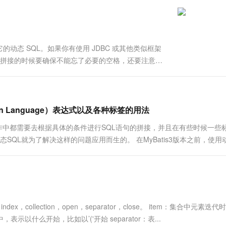
一个 AI 助手
超强辅助，Bol
即刻拥有 DeepSeek-R1 满血版
在企业官网、通讯软件中为客户提供 AI 客服
多种方案随心选，轻松解锁专属 DeepSeek
是它的动态 SQL。如果你有使用 JDBC 或其他类似框架
苦。拼接的时候要确保不能忘了必要的空格，还要注意省
种痛苦。 通常使用动态 SQL 不可能是独立的一部
gation Language）表达式以及各种标签的用法
操作中都需要去根据具体的条件进行SQL语句的拼接，并且在有些时候一些
态SQL就为了解决这样的问题应用而生的。 在MyBatis3版本之前，使用
不断发展，它提供了强大的OGNL（O...
ex，collection，open，separator，close。 item：集合中元素迭代
表示以什么开始，比如以’('开始 separator：表...