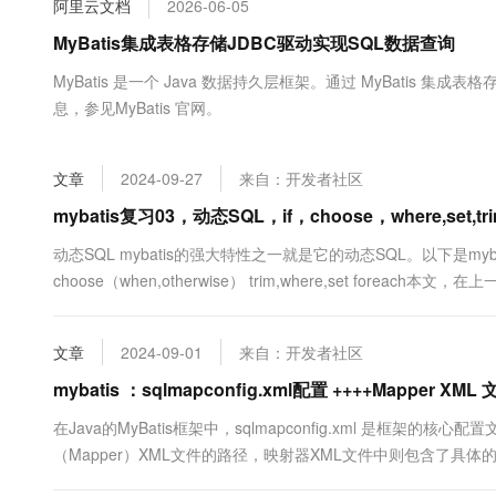
阿里云文档
2026-06-05
大数据开发治理平台 Data
AI 产品 免费试用
网络
安全
云开发大赛
Tableau 订阅
MyBatis集成表格存储JDBC驱动实现SQL数据查询
1亿+ 大模型 tokens 和 
可观测
入门学习赛
中间件
AI空中课堂在线直播课
MyBatis 是一个 Java 数据持久层框架。通过 MyBatis 集成
云防火墙
140+云产品 免费试用
大模型服务
息，参见MyBatis 官网。
上云与迁云
云原生的云上边界网络安全
产品新客免费试用，最长1
数据库
生态解决方案
千问AI平台-Token Plan
企业出海
大模型ACA认证体验
大数据计算
文章
2024-09-27
来自：开发者社区
助力企业全员 AI 认知与能
行业生态解决方案
政企业务
媒体服务
千问AI平台-模型体验
mybatis复习03，动态SQL，if，choose，where,set,
开发者生态解决方案
在线体验全尺寸、多种模态
企业服务与云通信
动态SQL mybatis的强大特性之一就是它的动态SQL。以下是myb
AI 开发和 AI 应用解决
choose（when,otherwise） trim,where,set forea
Happy 系列大模型
域名与网站
简单的增删改查，@Param注解多个参数，resultType与resultM
终端用户计算
文章
2024-09-01
来自：开发者社区
Serverless
mybatis ：sqlmapconfig.xml配置 ++++Mapper XML 
大模型解决方案
在Java的MyBatis框架中，sqlmapconfig.xml 是框
开发工具
快速部署 Dify，高效搭建 
（Mapper）XML文件的路径，映射器XML文件中则包含了具体的数
迁移与运维管理