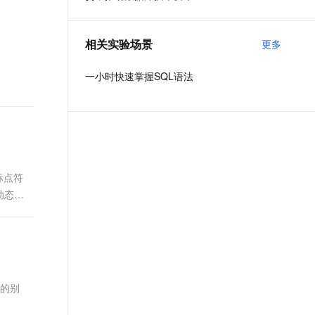
t.diy 一步搞定创意建站
构建大模型应用的安全防护体系
通过自然语言交互简化开发流程,全栈开发支持
通过阿里云安全产品对 AI 应用进行安全防护
相关实验场景
更多
一小时快速掌握SQL语法
标点符
动态的
时的别