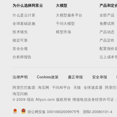
为什么选择阿里云
大模型
产品和定
什么是云计算
大模型服务平台
全部产品
全球基础设施
千问大模型
免费试用
技术领先
模型市场
产品动态
稳定可靠
产品定价
安全合规
配置报价
分析师报告
云上成本
法律声明
Cookies政策
廉正举报
安全举报
阿里巴巴集团
淘宝网
千问AI平台
天猫
全球速卖通
阿里巴
淘宝闪购
© 2009-现在 Aliyun.com 版权所有 增值电信业务经营许可证
浙公网安备 33010602009975号
浙B2-20080101-4