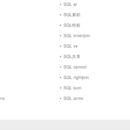
SQL ai
SQL累积
SQL特权
SQL innerjoin
SQL vs
SQL共享
SQL cannot
SQL rightjoin
SQL sum
ore
SQL arms