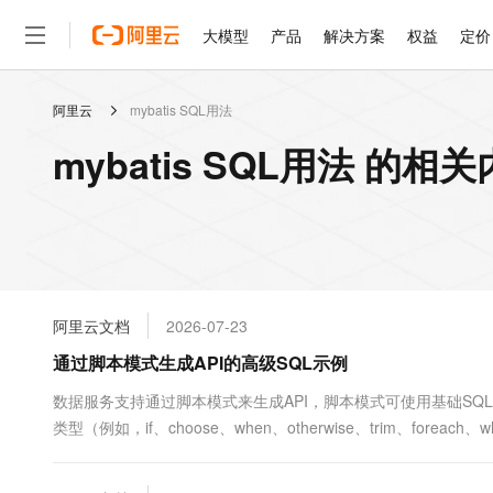
大模型
产品
解决方案
权益
定价
阿里云
mybatis SQL用法
大模型
产品
解决方案
权益
定价
云市场
伙伴
服务
了解阿里云
精选产品
精选解决方案
普惠上云
产品定价
精选商城
成为销售伙伴
售前咨询
为什么选择阿里云
千问AI平台
mybatis SQL用法 的相
了解云产品的定价详情
大模型服务平台百炼
睿译宝，AI翻译排版一
普惠上云 官方力荐
分销伙伴
在线服务
网站建设
什么是云计算
大
大模型服务与应用平台
上传文档即自动完成翻译和
云服务器38元/年起，超
咨询伙伴
多端小程序
技术领先
云上成本管理
售后服务
轻量应用服务器
GLM-5.2：长任务时代
官方推荐返现计划
大模型
精选产品
精选解决方案
Salesforce 国际版订阅
稳定可靠
管理和优化成本
推荐新用户得奖励，单订单
销售伙伴合作计划
自助服务
友盟天域
安全合规
人工智能与机器学习
AI
文本生成
云数据库 RDS
Hermes Agent，打造
云工开物
无影生态合作计划
在线服务
阿里云文档
2026-07-23
观测云
分析师报告
自主进化，持久记忆，越用
高校专属算力普惠，学生认
计算
互联网应用开发
Qwen3.8-Max
HOT
Salesforce On Alibaba C
工单服务
通过脚本模式生成API的高级SQL示例
智能体时代全能旗舰模型
Tuya 物联网平台阿里云
研究报告与白皮书
人工智能平台 PAI
快速拥有专属 OpenClaw
大模
Consulting Partner 合
大数据
容器
免费试用
短信专区
一站式AI开发、训练和推
数据服务支持通过脚本模式来生成API，脚本模式可使用基础SQL或
蓝凌 OA
Qwen3.7-Plus
AI 大模型销售与服务生
现代化应用
类型（例如，if、choose、when、otherwise、trim、
存储
天池大赛
能看、能想、能动手的多模
云解析DNS
解决方案免费试用 新老
电子合同
排序及聚合等复杂查询逻辑。
最高领取价值200元试用
安全
网络与CDN
AI 算法大赛
Qwen3-VL-Plus
畅捷通