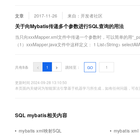
文章
2017-11-26
来自：开发者社区
关于向Mybatis传递多个参数进行SQL查询的用法
当只向xxxMapper.xml文件中传递一个参数时，可以简单的用“_pa
（1）xxxMapper.java文件中这样定义： 1 List<String> selectAll
共有8条
<
1
>
跳转至：
GO
更新时间 2024-09-28 13:10:50
本页面内关键词为智能算法引擎基于机器学习所生成，如有任何问题，可在页
SQL mybatis相关内容
mybatis xml映射SQL
mybatis xml