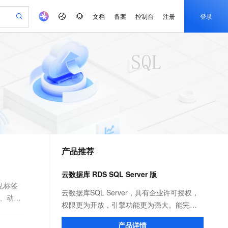
文档
备案
控制台
注册
登录
验
作计划
器
AI 活动
专业服务
服务伙伴合作计划
开发者社区
加入我们
产品动态
服务平台百炼
阿里云 OPC 创新助力计划
一站式生成采购清单，支持单品或批量购买
可编辑精美 PPT 文稿
S产品伙伴计划（繁花）
峰会
CS
造的大模型服务与应用开发平台
Agency Agents：拥有专属领域专家
AI 生产力先锋
Al MaaS 服务伙伴赋能合作
域名
博文
Careers
至高可申请百万元
Qwen3.8-Max 模型上线
 轻松生成专业的 PPT
开启高性价比 AI 编程新体验
弹性可伸缩的云计算服务
先锋实践拓展 AI 生产力的边界
多领域专家智能体,一键组建 AI 虚拟交付团队
Token 补贴，五大权
计划
海大会
伙伴信用分合作计划
商标
问答
社会招聘
益加速 OPC 成功
帕鲁游戏服务器
SS
HappyHorse 打造一站式影视创作平台
飞天发布时刻
HOT
Open Search 向量检索版支
划
备案
电子书
校园招聘
联机服务器，轻松开启游戏
视频创作，一键激活电商全链路生产力
稳定、安全、高性价比、高性能的云存储服务
所见，即是所愿
持视频检索 Pipeline 功能
可视化编排打通从文字构思到成片全链路闭环
更多支持
划
公司注册
镜像站
视频生成
语音识别与合成
 智能体与工作流应用
漫剧工坊：一站式动画创作平台
AI 实训营
应用身份服务 (IDaaS)
合作伙伴培训与认证
产品推荐
划
上云迁移
站生成，高效打造优质广告素材
全接入的云上超级电脑
通过阿里云百炼高效搭建AI应用,助力高效开发
快速生产连贯的高质量长漫剧
从基础到进阶，Agent 创客手把手教你
OpenClaw 管理能力上线
e-1.1-T2V
Qwen3-TTS-Flash
lScope
我要反馈
查询合作伙伴
畅细腻的高质量视频
离线语音合成大模型，多语言方言自适应，低延迟高稳定
n Alibaba Cloud ISV 合作
代维服务
建企业门户网站
10 分钟搭建微信、支付宝小程序
云数据库 RDS SQL Server 版
MaxCompute MaxFrame 提
创新加速
ope
登录合作伙伴管理后台
我要建议
站，无忧落地极速上线
以可视化方式快速构建移动和 PC 门户网站
国内短信简单易用，安全可靠，秒级触达，全球覆盖200+国家和地区。
高效部署网站，快速应用到小程序
供自动弹性内存功能
见标签
e-1.1-I2V
Cosyvoice-V3-Flash
云数据库SQL Server，具有企业许可授权，
表、动态
安全
畅自然，细节丰富
高表现力语音合成大模型，语音克隆听感自然
我要投诉
PolarDB
权限更为开放，引擎功能更为强大。能完美
上云场景组合购
Milvus 弹性伸缩功能新增节
伴
漫剧创作，剧本、分镜、视频高效生成
100%兼容MySQL、PostgreSQL，兼容Oracle，支持集中和分布式
覆盖90%+业务场景，专享组合折扣价
点支持范围
支持Windows平台的.NET架构，支持复杂
2V
VPN
Fun-ASR
产品详情