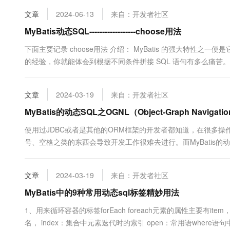
10 分钟在聊天系统中增加
专有云
文章
2024-06-13
来自：开发者社区
MyBatis动态SQL------------------choose用法
下面主要记录 choose用法 介绍： MyBatis 的强大特性之一便
的经验，你就能体会到根据不同条件拼接 SQL 语句有多么痛
掉列名列表最后的逗号。利用动态 SQL 这一特性可以彻底摆脱这
分,MyBat...
文章
2024-03-19
来自：开发者社区
MyBatis的动态SQL之OGNL（Object-Graph Navi
使用过JDBC或者是其他的ORM框架的开发者都知道，在很多
号、空格之类的东西会导致开发工作很难去进行。而MyBatis的动
SQL需要使用非常多的标签，并且非常麻烦。但是随着MyBatis的
文章
2024-03-19
来自：开发者社区
MyBatis中的9种常用动态sql标签精妙用法
1、用来循环容器的标签forEach foreach元素的属性主要有item，ind
名， index：集合中元素迭代时的索引 open：常用语where语句中，