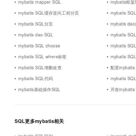
mybatis mapper SQL
mybatis框架
mybatis SQL缓存逆向工程分页
mybatis S
mybatis SQL分页
mybatis d
mybatis dao SQL
mybatis SQL
mybatis SQL choose
mybatis SQ
mybatis SQL where标签
mybatis S
mybatis SQL增删改查
配置mybatis
mybatis SQL代码
mybatis S
mybatis基础操作SQL
开发mybatis 
SQL更多mybatis相关