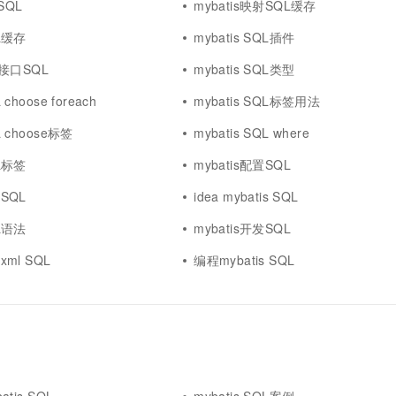
SQL
mybatis映射SQL缓存
QL缓存
mybatis SQL插件
ao接口SQL
mybatis SQL类型
 choose foreach
mybatis SQL标签用法
L choose标签
mybatis SQL where
QL标签
mybatis配置SQL
 SQL
idea mybatis SQL
QL语法
mybatis开发SQL
xml SQL
编程mybatis SQL