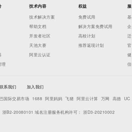
价
技术内容
权益
服
技术解决方案
免费试用
基
帮助文档
解决方案免费试用
企
开发者社区
高校计划
迁
天池大赛
推荐返现计划
官
器
阿里云认证
健
管理
信
联系我们
加入我们
巴国际交易市场
1688
阿里妈妈
飞猪
阿里云计算
万网
高德
UC
：
浙B2-20080101
域名注册服务机构许可：
浙D3-20210002