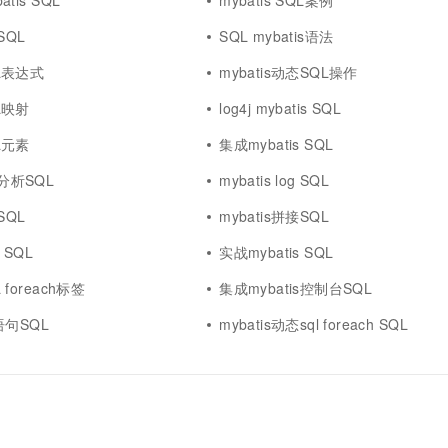
atis SQL
mybatis SQL案例
SQL
SQL mybatis语法
QL表达式
mybatis动态SQL操作
QL映射
log4j mybatis SQL
QL元素
集成mybatis SQL
码分析SQL
mybatis log SQL
SQL
mybatis拼接SQL
c SQL
实战mybatis SQL
L foreach标签
集成mybatis控制台SQL
l语句SQL
mybatis动态sql foreach SQL