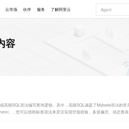
云市场
伙伴
服务
了解阿里云
AI 特惠
数据与 API
成为产品伙伴
企业增值服务
最佳实践
价格计算器
AI 场景体
基础软件
产品伙伴合
阿里云认证
市场活动
配置报价
大模型
关内容
自助选配和估算价格
步到位
智启 AI 普惠权益
产品生态集成认证中心
企业支持计划
云上春晚
域名与网站
Qwen Audio：打造专属 AI 语音助手
千问官方 MaaS 平台，为开发者和 Agent 而生，新用户赠送 1 亿 + tokens 额度
一句话生成原生
AI Coding
阿里云Maa
2026 阿里云
云服务器 E
为企业打
数据集
Windows
大模型认证
模型
NEW
NEW
格式还原
值低价云产品抢先购
至高享 1亿+免费 tokens，加速 Al 应用落地
提供智能易用的域名与建站服务
Qwen-Audio-3.0-Realtime 端到端实时语音角色扮演
输入一句话想法,
智能编程，一键
安全可靠、
产品生态伙伴
专家技术服务
云上奥运之旅
弹性计算合作
阿里云中企出
手机三要素
宝塔 Linux
全部认证
价格优势
开源旗舰模型
即刻拥有 DeepSeek-V4-Pro
阿里云 OPC 创新助力计划
千问大模型
一键部署幻兽
AI 电商营销
对象存储 O
大模型
产品生态伙伴工作台
企业增值服务台
云栖战略参考
云存储合作计
云栖大会
身份实名认证
CentOS
训练营
推动算力普惠，释放技术红利
最高返9万
真正可用的 1M 上下文,一次完成代码全链路开发
快速构建应用程序和网站，即刻迈出上云第一步
轻松解锁专属 DeepSeek-V4-Pro
至高百万元 Token 补贴，加速一人公司成长
多元化、高性能、安全可靠的大模型服务
一键购买专属
从图文生成到
云上的中国
数据库合作计
活动全景
短信
Docker
图片和
自进化智能体
5 分钟轻松部署专属 QwenPaw
Token Plan 模型订阅计划
数字证书管理服务（原SSL证书）
高效搭建 AI
AI 广告创作
无影云电脑
企业成长
NEW
HOT
信息公告
看见新力量
云网络合作计
OCR 文字识别
JAVA
越聪明
证享300元代金券
全托管，含MySQL、PostgreSQL、SQL Server、MariaDB多引擎
Qwen3.8-Max 首发尝鲜，限时加量 10 倍，夜间低至2折
实现全站HTTPS，呈现可信的WEB访问
从聊天伙伴进化为能主动干活的本地数字员工
图文、视频一
随时随地安
Kimi-K3
HappyHors
NEW
魔搭 Mode
loud
服务实践
官网公告
Kimi 最新旗舰模型，长程编程与推理利器
让文字生成流
金融模力时刻
Salesforce O
版
发票查验
全能环境
Claude Code + GStack 打造工程团队
千问办公，限时限量积分加倍
Qoder
低代码高效构
AI 建站
短信服务
型
NEW
作计划
计划
创新中心
魔搭 ModelSc
健康状态
理服务
让AI从“聊天伙伴”进化为能干活的“数字员工”
安装技能 GStack，拥有专属 AI 工程团队
你的AI工作搭子，覆盖日常办公高频场景
面向真实软件的智能体编程平台
0 代码专业建
高级SQL语法编写查询逻辑。其中，高级SQL涵盖了Mybatis语法的常
客户案例
天气预报查询
操作系统
Deepseek-v4-pro
HappyHors
态合作计划
foreach、where），您可以借助标签语法来灵活实现空值校验、多值遍历、动态查
态智能体模型
旗舰 MoE 大模型，百万上下文与顶尖推理能力
图生视频，流
同享
万小智 AI 建站低至 15元/月
Qoder CN
AI 短剧/漫剧
云原生数据库 
快递物流查询
WordPress
成为服务伙
高校合作
点，立即开启云上创新
覆盖公网/内网、递归/权威、移动APP等全场景解析服务
送.CN域名，送备案服务码
基于千问大模型等，支持代码智能生成、研发智能问答
AI助力短剧
GLM-5.2
Wan2.7-T
Ubuntu