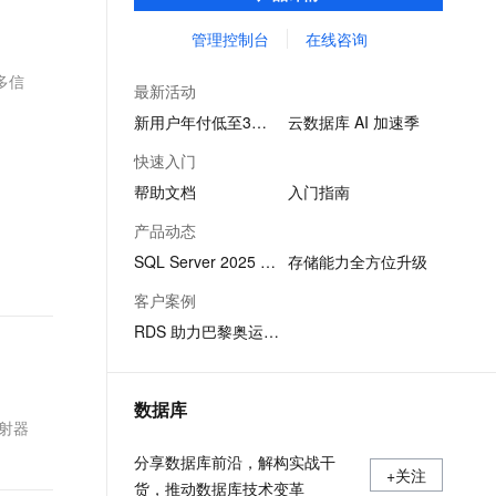
SQL查询，性能优秀，并有强大的可视化管
文戏情感细腻自然，动作戏激烈拳拳到肉，实现更强表演能力
支持中英文自由切换，具备更强的噪声鲁棒性
ernetes 版 ACK
云聚AI 严选权益
AI 原生数据库服务发布
SSL 证书
理工具，帮助您轻松管理数据。
管理控制台
在线咨询
，一键激活高效办公新体验
理容器应用的 K8s 服务
精选AI产品，从模型到应用全链提效
Agent 数据网关
堡垒机
更多信
AI 用量加速计划
云原生数据库 PolarDB
最新活动
应用
防火墙
、识别商机，让客服更高效、服务更出色。
新老同享，达量后返
Agentic Database 发布
新用户年付低至3折起
云数据库 AI 加速季
千问办公
主机安全
NEW
快速入门
的智能体编程平台
一站式AI生产力平台
帮助文档
入门指南
AI 应用及服务市场
伶鹊
产品动态
企业级人与Agent协作平台，接入和调度多个数字员工
智能客服平台，对话机器人、对话分析、智能外呼
AI 应用
SQL Server 2025 版本发布
存储能力全方位升级
大模型服务平台百炼 - 全妙
大模型
客户案例
应用创作平台
多模态内容创作工具，已接入 DeepSeek
RDS 助力巴黎奥运会系统稳定运行
自然语言处理
数据标注
数据库
机器学习
映射器
息提取
与 AI 智能体进行实时音视频通话
分享数据库前沿，解构实战干
从文本、图片、视频中提取结构化的属性信息
构建支持视频理解的 AI 音视频实时通话应用
+关注
货，推动数据库技术变革